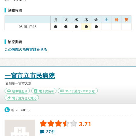
診療時間
月
火
水
木
金
土
日
祝
08:45-17:15
治療実績
この病院の治療実績を見る
一宮市立市民病院
愛知県一宮市文京
駐車場あり
電子決済可
マイナ受付
(スマホ可)
電子処方せん対応
朝（8:40〜）
3.71
27件