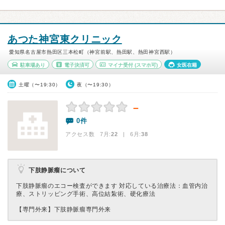
あつた神宮東クリニック
愛知県名古屋市熱田区三本松町（神宮前駅、熱田駅、熱田神宮西駅）
駐車場あり
電子決済可
マイナ受付
(スマホ可)
女医在籍
土曜（〜19:30）
夜（〜19:30）
－
0件
アクセス数 7月:
22
| 6月:
38
下肢静脈瘤について
下肢静脈瘤のエコー検査ができます 対応している治療法：血管内治
療、ストリッピング手術、高位結紮術、硬化療法
【専門外来】
下肢静脈瘤専門外来