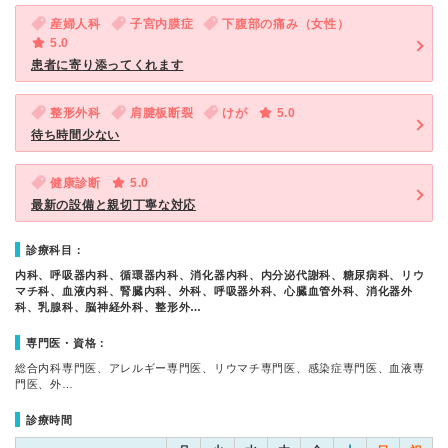
産婦人科
子宮内膜症
下腹部の痛み（女性）
5.0
患者に寄り添ってくれます
整形外科
肩腱板断裂
けが
5.0
待ち時間少ない
健康診断
5.0
最新の設備と親切丁寧な対応
診療科目：
内科、呼吸器内科、循環器内科、消化器内科、内分泌代謝科、糖尿病科、リウ
マチ科、血液内科、腎臓内科、外科、呼吸器外科、心臓血管外科、消化器外
科、乳腺科、脳神経外科、整形外…
専門医・資格：
総合内科専門医、アレルギー専門医、リウマチ専門医、感染症専門医、血液専
門医、外…
診療時間