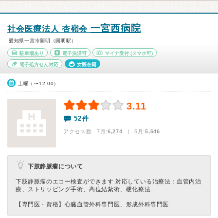
一宮西病院
社会医療法人 杏嶺会
愛知県一宮市開明（開明駅）
駐車場あり
電子決済可
マイナ受付
(スマホ可)
電子処方せん対応
女医在籍
土曜（〜12:00）
3.11
52件
アクセス数 7月:
6,274
| 6月:
5,646
下肢静脈瘤について
下肢静脈瘤のエコー検査ができます 対応している治療法：血管内治
療、ストリッピング手術、高位結紮術、硬化療法
【専門医・資格】
心臓血管外科専門医、形成外科専門医