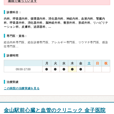
通院で通っています
診療科目：
内科、呼吸器内科、循環器内科、消化器内科、神経内科、血液内科、腎臓内
科、呼吸器外科、消化器外科、脳神経外科、整形外科、形成外科、リハビリテ
ーション科、皮膚科、泌尿器科、…
専門医・資格：
総合内科専門医、総合診療専門医、アレルギー専門医、リウマチ専門医、感染
症専門医…
診療時間
月
火
水
木
金
土
日
祝
09:00-17:00
治療実績
この病院の治療実績を見る
金山駅前心臓と血管のクリニック 金子医院