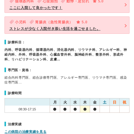
循環器内科
心室頻拍
動悸・息切れ
5.0
ここに入院して良かったです！
小児科
胃腸炎（急性胃腸炎）
5.0
ストレスが少なく入院付き添い生活を過ごせました。
診療科目：
内科、呼吸器内科、循環器内科、消化器内科、リウマチ科、アレルギー科、神
経内科、外科、呼吸器外科、心臓血管外科、脳神経外科、整形外科、形成外
科、リハビリテーション科、皮膚…
専門医・資格：
総合内科専門医、総合診療専門医、アレルギー専門医、リウマチ専門医、感染
症専門医…
診療時間
月
火
水
木
金
土
日
祝
08:30-17:15
治療実績
この病院の治療実績を見る