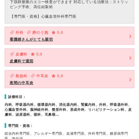
下肢静脈瘤のエコー検査ができます 対応している治療法：ストリッ
ピング手術、高位結紮術
【専門医・資格】
心臓血管外科専門医
外科
膵のう胞
5.0
看護婦さんがとても親切
皮膚科
5.0
皮膚科で通院
救急科
中耳炎
5.0
夜間の中耳炎
診療科目：
内科、呼吸器内科、循環器内科、消化器内科、腎臓内科、外科、呼吸器外科、
心臓血管外科、脳神経外科、整形外科、形成外科、リハビリテーション科、皮
膚科、泌尿器科、眼科、耳鼻咽…
専門医・資格：
総合内科専門医、アレルギー専門医、血液専門医、外科専門医、糖尿病専門
医、内分泌…