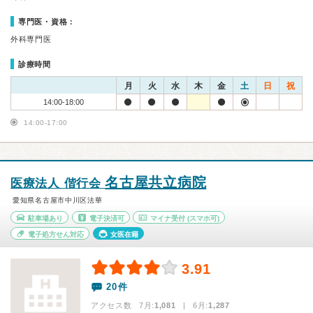
専門医・資格：
外科専門医
診療時間
月
火
水
木
金
土
日
祝
14:00-18:00
14:00-17:00
名古屋共立病院
医療法人 偕行会
愛知県名古屋市中川区法華
駐車場あり
電子決済可
マイナ受付
(スマホ可)
電子処方せん対応
女医在籍
3.91
20件
アクセス数 7月:
1,081
| 6月:
1,287