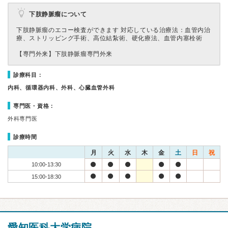
下肢静脈瘤について
下肢静脈瘤のエコー検査ができます 対応している治療法：血管内治
療、ストリッピング手術、高位結紮術、硬化療法、血管内塞栓術
【専門外来】
下肢静脈瘤専門外来
診療科目：
内科、循環器内科、外科、心臓血管外科
専門医・資格：
外科専門医
診療時間
月
火
水
木
金
土
日
祝
10:00-13:30
15:00-18:30
愛知医科大学病院