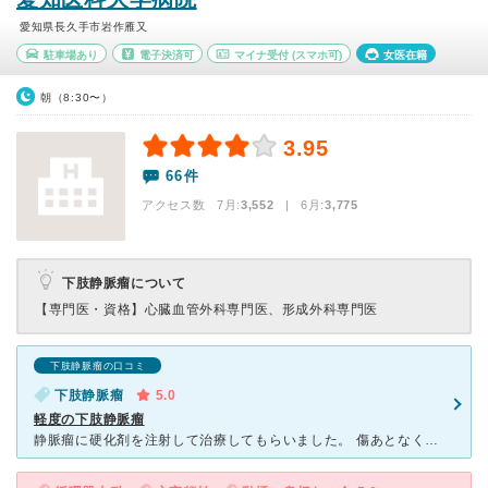
愛知県長久手市岩作雁又
駐車場あり
電子決済可
マイナ受付
(スマホ可)
女医在籍
朝（8:30〜）
3.95
66件
アクセス数 7月:
3,552
| 6月:
3,775
下肢静脈瘤について
【専門医・資格】
心臓血管外科専門医、形成外科専門医
下肢静脈瘤の口コミ
下肢静脈瘤
5.0
軽度の下肢静脈瘤
静脈瘤に硬化剤を注射して治療してもらいました。 傷あとなく痛く、治療費も安かったのですごい満足してます。早く知ってれば良かったです。 しょっちゅう足がつってたのが治ったし、ふくらはぎにあった静脈瘤