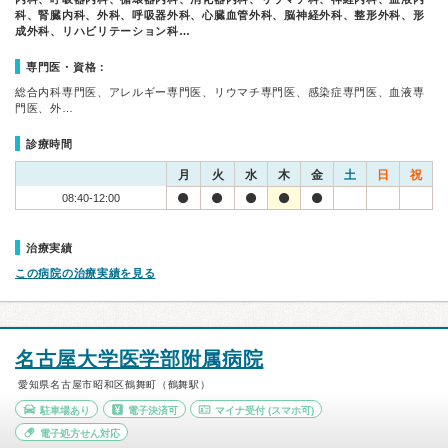
科、腎臓内科、外科、呼吸器外科、心臓血管外科、脳神経外科、整形外科、形
成外科、リハビリテーション科…
専門医・資格：
総合内科専門医、アレルギー専門医、リウマチ専門医、感染症専門医、血液専
門医、外…
診療時間
月
火
水
木
金
土
日
祝
08:40-12:00
治療実績
この病院の治療実績を見る
名古屋大学医学部附属病院
愛知県名古屋市昭和区鶴舞町（鶴舞駅）
駐車場あり
電子決済可
マイナ受付
(スマホ可)
電子処方せん対応