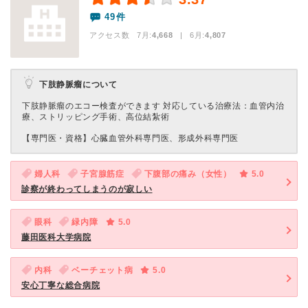
49件
アクセス数 7月:
4,668
| 6月:
4,807
下肢静脈瘤について
下肢静脈瘤のエコー検査ができます 対応している治療法：血管内治
療、ストリッピング手術、高位結紮術
【専門医・資格】
心臓血管外科専門医、形成外科専門医
婦人科
子宮腺筋症
下腹部の痛み（女性）
5.0
診察が終わってしまうのが寂しい
眼科
緑内障
5.0
藤田医科大学病院
内科
ベーチェット病
5.0
安心丁寧な総合病院