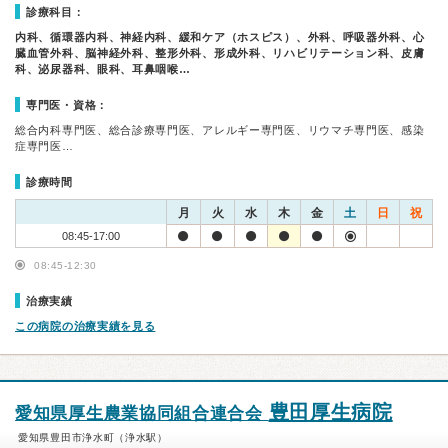
診療科目：
内科、循環器内科、神経内科、緩和ケア（ホスピス）、外科、呼吸器外科、心
臓血管外科、脳神経外科、整形外科、形成外科、リハビリテーション科、皮膚
科、泌尿器科、眼科、耳鼻咽喉…
専門医・資格：
総合内科専門医、総合診療専門医、アレルギー専門医、リウマチ専門医、感染
症専門医…
診療時間
月
火
水
木
金
土
日
祝
08:45-17:00
08:45-12:30
治療実績
この病院の治療実績を見る
豊田厚生病院
愛知県厚生農業協同組合連合会
愛知県豊田市浄水町（浄水駅）