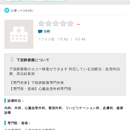
土曜（〜19:00）
－
0件
アクセス数 7月:
51
| 6月:
43
下肢静脈瘤について
下肢静脈瘤のエコー検査ができます 対応している治療法：血管内治
療、高位結紮術
【専門外来】
下肢静脈瘤専門外来
【専門医・資格】
心臓血管外科専門医
診療科目：
内科、外科、心臓血管外科、整形外科、リハビリテーション科、皮膚科、健康
診断
専門医・資格：