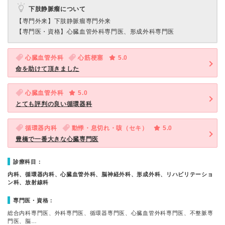
下肢静脈瘤について
【専門外来】
下肢静脈瘤専門外来
【専門医・資格】
心臓血管外科専門医、形成外科専門医
心臓血管外科
心筋梗塞
5.0
命を助けて頂きました
心臓血管外科
5.0
とても評判の良い循環器科
循環器内科
動悸・息切れ・咳（セキ）
5.0
豊橋で一番大きな心臓専門医
診療科目：
内科、循環器内科、心臓血管外科、脳神経外科、形成外科、リハビリテーショ
ン科、放射線科
専門医・資格：
総合内科専門医、外科専門医、循環器専門医、心臓血管外科専門医、不整脈専
門医、脳…