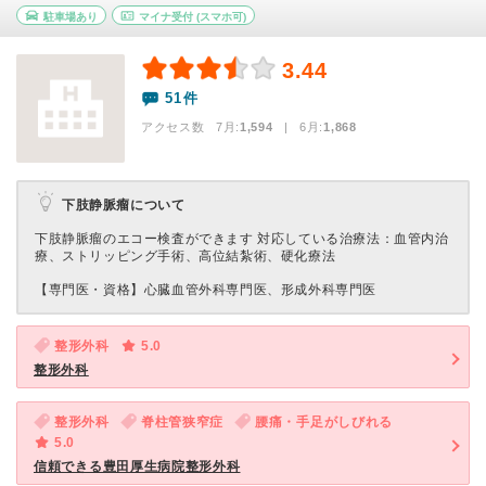
駐車場あり
マイナ受付
(スマホ可)
3.44
51件
アクセス数 7月:
1,594
| 6月:
1,868
下肢静脈瘤について
下肢静脈瘤のエコー検査ができます 対応している治療法：血管内治
療、ストリッピング手術、高位結紮術、硬化療法
【専門医・資格】
心臓血管外科専門医、形成外科専門医
整形外科
5.0
整形外科
整形外科
脊柱管狭窄症
腰痛・手足がしびれる
5.0
信頼できる豊田厚生病院整形外科