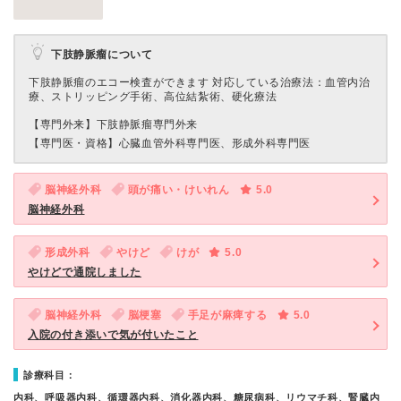
下肢静脈瘤について
下肢静脈瘤のエコー検査ができます 対応している治療法：血管内治
療、ストリッピング手術、高位結紮術、硬化療法
【専門外来】
下肢静脈瘤専門外来
【専門医・資格】
心臓血管外科専門医、形成外科専門医
脳神経外科
頭が痛い・けいれん
5.0
脳神経外科
形成外科
やけど
けが
5.0
やけどで通院しました
脳神経外科
脳梗塞
手足が麻痺する
5.0
入院の付き添いで気が付いたこと
診療科目：
内科、呼吸器内科、循環器内科、消化器内科、糖尿病科、リウマチ科、腎臓内