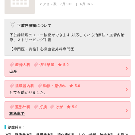
アクセス数 7月:
915
| 6月:
975
下肢静脈瘤について
下肢静脈瘤のエコー検査ができます 対応している治療法：血管内治
療、ストリッピング手術
【専門医・資格】
心臓血管外科専門医
産婦人科
切迫早産
5.0
出産
循環器内科
動悸・息切れ
5.0
とても助かりました。
整形外科
打撲
けが
5.0
救急車で
診療科目：
内科、呼吸器内科、循環器内科、消化器内科、リウマチ科、神経内科、血液内