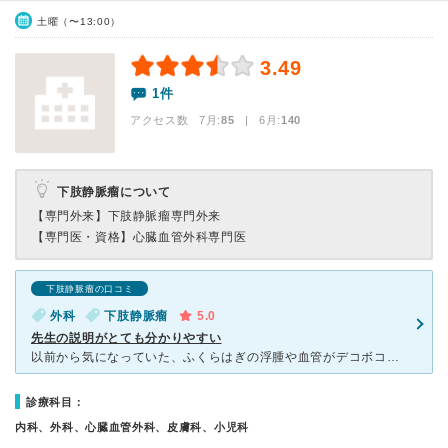
土曜（〜13:00）
3.49
1件
アクセス数 7月:
85
| 6月:
140
下肢静脈瘤について
【専門外来】
下肢静脈瘤専門外来
【専門医・資格】
心臓血管外科専門医
下肢静脈瘤の口コミ
外科
下肢静脈瘤
5.0
先生の説明がとても分かりやすい
以前から気になっていた、ふくらはぎの浮腫や血管がデコボコしていた部分を、こちらの病院で日帰り手術ができると分かり行きました。下肢静脈瘤との診断で、原因やその治療法を分かりやすくイラストを描きながら先生
診療科目：
内科、外科、心臓血管外科、皮膚科、小児科