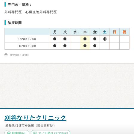
専門医・資格：
外科専門医、心臓血管外科専門医
診療時間
月
火
水
木
金
土
日
祝
09:00-12:00
16:00-19:00
09:00-13:00
刈谷なりたクリニック
愛知県刈谷市松栄町（野田新町駅）
駐車場あり
マイナ受付
(スマホ可)