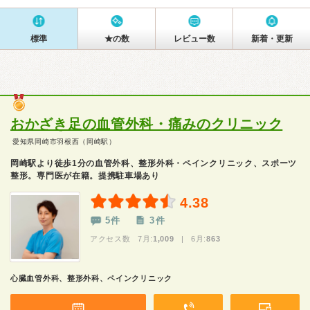
標準
★の数
レビュー数
新着・更新
おかざき足の血管外科・痛みのクリニック
愛知県岡崎市羽根西（岡崎駅）
岡崎駅より徒歩1分の血管外科、整形外科・ペインクリニック、スポーツ
整形。専門医が在籍。提携駐車場あり
4.38
5件
3件
アクセス数 7月:
1,009
| 6月:
863
心臓血管外科、整形外科、ペインクリニック