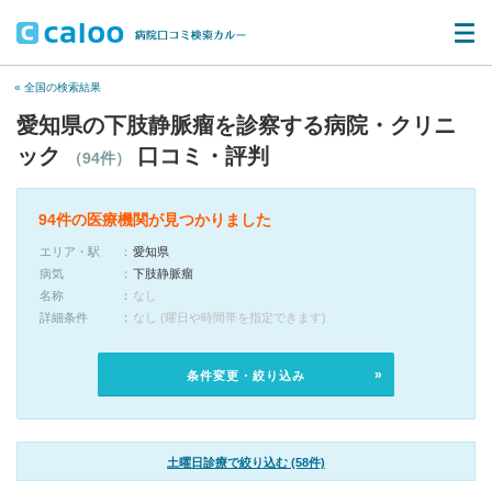
« 全国の検索結果
愛知県の下肢静脈瘤を診察する病院・クリニ
ック
口コミ・評判
（94件）
94件の医療機関が見つかりました
エリア・駅
愛知県
病気
下肢静脈瘤
名称
なし
詳細条件
なし (曜日や時間帯を指定できます)
条件変更・絞り込み
土曜日診療で絞り込む (58件)