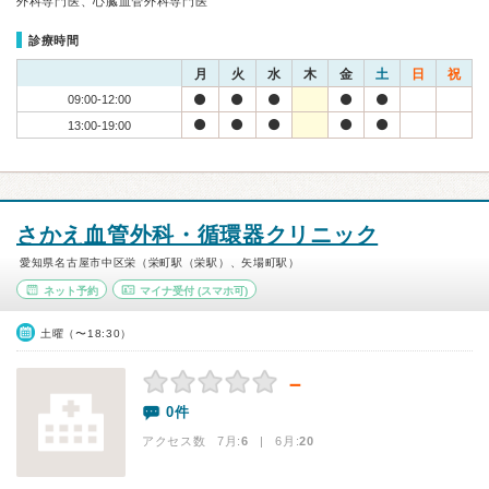
外科専門医、心臓血管外科専門医
診療時間
月
火
水
木
金
土
日
祝
09:00-12:00
13:00-19:00
さかえ血管外科・循環器クリニック
愛知県名古屋市中区栄（栄町駅（栄駅）、矢場町駅）
ネット予約
マイナ受付
(スマホ可)
土曜（〜18:30）
－
0件
アクセス数 7月:
6
| 6月:
20