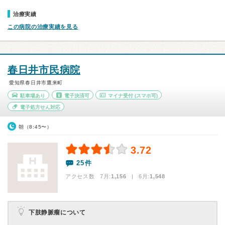
治療実績
この病院の治療実績を見る
春日井市民病院
愛知県春日井市鷹来町
駐車場あり
電子決済可
マイナ受付
(スマホ可)
電子処方せん対応
朝（8:45〜）
3.72
25件
アクセス数 7月:
1,156
| 6月:
1,548
下肢静脈瘤について