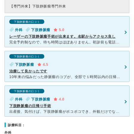
【専門外来】
下肢静脈瘤専門外来
下肢静脈瘤の口コミ
外科
下肢静脈瘤
5.0
レーザーの下肢静脈瘤手術が出来ます。名駅からアクセス良し
完全予約制なので、待ち時間はほぼありません。初診前も電話にて予約です。 入院がしたくなく、日帰り手術のレーザー治療を望んでいたのと、名古屋駅からはユニモールの地下街を歩いて、出口を出てすぐという立地
下肢静脈瘤の口コミ
下肢静脈瘤
4.5
治療して良かったです
10年来の悩みだった静脈瘤のコブが、全部で１時間以内の日帰りオペで治りました。術後出血も痛みもなく過ごせています。内出血はしばらく残るでしょうが傷跡は殆どありません。私のように長年悩まず足のだるさや痒
下肢静脈瘤の口コミ
外科
下肢静脈瘤
4.0
下肢静脈瘤の日帰り手術
出産後、気付けば、下肢静脈瘤がポコポコでき、外観だけでなく、足のむくみや 倦怠感、夜中のこむらがえりなど数々悩まされてきました。近所の市民病院で受診しましたが、「たいしたことないので様子見」といわれ
診療科目：
外科