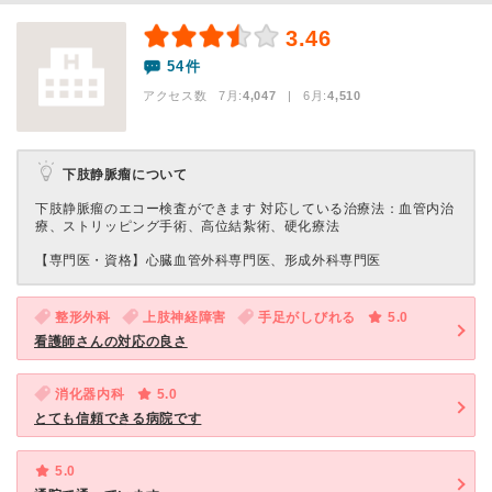
3.46
54件
アクセス数 7月:
4,047
| 6月:
4,510
下肢静脈瘤について
下肢静脈瘤のエコー検査ができます 対応している治療法：血管内治
療、ストリッピング手術、高位結紮術、硬化療法
【専門医・資格】
心臓血管外科専門医、形成外科専門医
整形外科
上肢神経障害
手足がしびれる
5.0
看護師さんの対応の良さ
消化器内科
5.0
とても信頼できる病院です
5.0