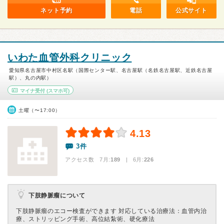
ネット予約
電話
公式サイト
いわた血管外科クリニック
愛知県名古屋市中村区名駅（国際センター駅、名古屋駅（名鉄名古屋駅、近鉄名古屋
駅）、丸の内駅）
マイナ受付
(スマホ可)
土曜（〜17:00）
4.13
3件
アクセス数 7月:
189
| 6月:
226
下肢静脈瘤について
下肢静脈瘤のエコー検査ができます 対応している治療法：血管内治
療、ストリッピング手術、高位結紮術、硬化療法