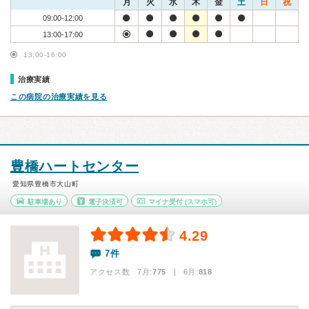
月
火
水
木
金
土
日
祝
09:00-12:00
13:00-17:00
13:00-16:00
治療実績
この病院の治療実績を見る
豊橋ハートセンター
愛知県豊橋市大山町
駐車場あり
電子決済可
マイナ受付
(スマホ可)
4.29
7件
アクセス数 7月:
775
| 6月:
818