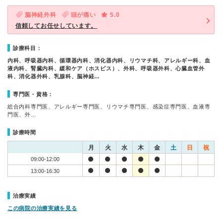
脳神経外科
頭が痛い
5.0
信頼してお任せしています。
診療科目：
内科、呼吸器内科、循環器内科、消化器内科、リウマチ科、アレルギー科、血
液内科、腎臓内科、緩和ケア（ホスピス）、外科、呼吸器外科、心臓血管外
科、消化器外科、乳腺科、脳神経…
専門医・資格：
総合内科専門医、アレルギー専門医、リウマチ専門医、感染症専門医、血液専
門医、外…
診療時間
月
火
水
木
金
土
日
祝
09:00-12:00
13:00-16:30
治療実績
この病院の治療実績を見る