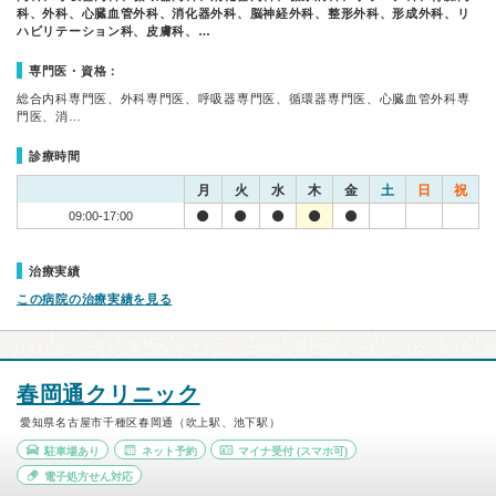
科、外科、心臓血管外科、消化器外科、脳神経外科、整形外科、形成外科、リ
ハビリテーション科、皮膚科、…
専門医・資格：
総合内科専門医、外科専門医、呼吸器専門医、循環器専門医、心臓血管外科専
門医、消…
診療時間
月
火
水
木
金
土
日
祝
09:00-17:00
治療実績
この病院の治療実績を見る
春岡通クリニック
愛知県名古屋市千種区春岡通（吹上駅、池下駅）
駐車場あり
ネット予約
マイナ受付
(スマホ可)
電子処方せん対応