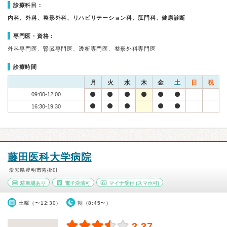
診療科目：
内科、外科、整形外科、リハビリテーション科、肛門科、健康診断
専門医・資格：
外科専門医、腎臓専門医、透析専門医、整形外科専門医
診療時間
月
火
水
木
金
土
日
祝
09:00-12:00
16:30-19:30
藤田医科大学病院
愛知県豊明市沓掛町
駐車場あり
電子決済可
マイナ受付
(スマホ可)
土曜（〜12:30）
朝（8:45〜）
3.37