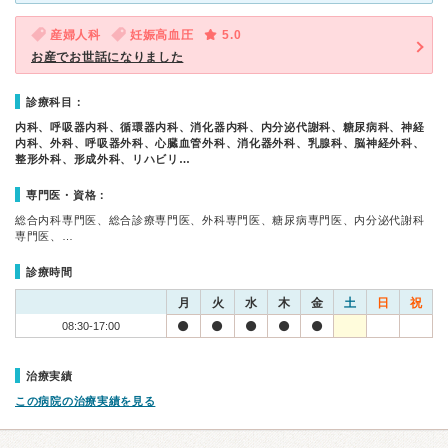
産婦人科
妊娠高血圧
5.0
お産でお世話になりました
診療科目：
内科、呼吸器内科、循環器内科、消化器内科、内分泌代謝科、糖尿病科、神経
内科、外科、呼吸器外科、心臓血管外科、消化器外科、乳腺科、脳神経外科、
整形外科、形成外科、リハビリ…
専門医・資格：
総合内科専門医、総合診療専門医、外科専門医、糖尿病専門医、内分泌代謝科
専門医、…
診療時間
月
火
水
木
金
土
日
祝
08:30-17:00
治療実績
この病院の治療実績を見る