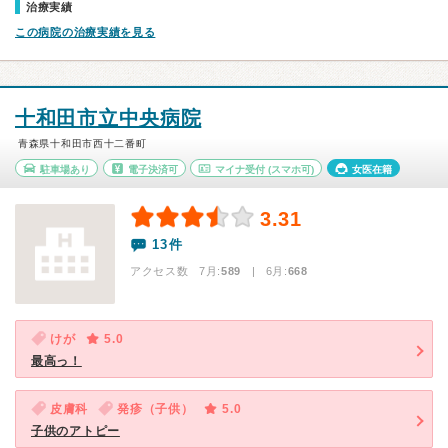
治療実績
この病院の治療実績を見る
十和田市立中央病院
青森県十和田市西十二番町
駐車場あり
電子決済可
マイナ受付
(スマホ可)
女医在籍
3.31
13件
アクセス数 7月:
589
| 6月:
668
けが
5.0
最高っ！
皮膚科
発疹（子供）
5.0
子供のアトピー