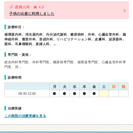
産婦人科
4.5
子供の出産に利用しました
診療科目：
循環器内科、消化器内科、内分泌代謝科、糖尿病科、外科、心臓血管外科、脳
神経外科、整形外科、形成外科、リハビリテーション科、皮膚科、泌尿器科、
眼科、耳鼻咽喉科、産婦人科、…
専門医・資格：
総合内科専門医、外科専門医、糖尿病専門医、循環器専門医、心臓血管外科専
門医、消…
診療時間
月
火
水
木
金
土
日
祝
08:30-12:00
治療実績
この病院の治療実績を見る