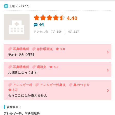
土曜（〜13:00）
4.40
4件
アクセス数 7月:
306
| 6月:
317
耳鼻咽喉科
急性咽頭炎
5.0
予約もできて便利
耳鼻咽喉科
咽頭炎
5.0
お世話になってます
アレルギー科
アレルギー性鼻炎
鼻のつまり
5.0
もうここにしか通えません
診療科目：
アレルギー科、耳鼻咽喉科