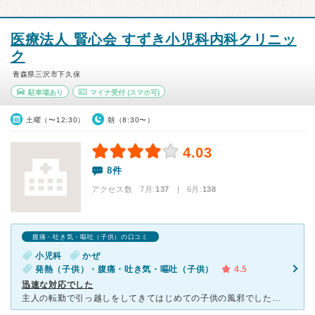
医療法人 賢心会 すずき小児科内科クリニッ
ク
青森県三沢市下久保
駐車場あり
マイナ受付
(スマホ可)
土曜（〜12:30）
朝（8:30〜）
4.03
8件
アクセス数 7月:
137
| 6月:
138
腹痛・吐き気・嘔吐（子供）の口コミ
小児科
かぜ
発熱（子供）・腹痛・吐き気・嘔吐（子供）
4.5
迅速な対応でした
主人の転勤で引っ越しをしてきてはじめての子供の風邪でした。どの病院が良いのかわからなかったのですが、運転している時に小児科の個人病院を見た事を思い出し、連れて行きました。 いつも元気いっぱいの子供が