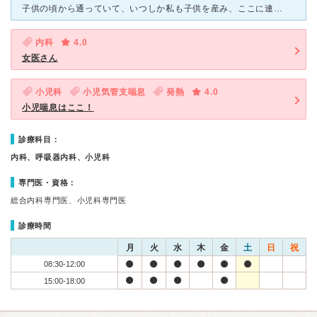
子供の頃から通っていて、いつしか私も子供を産み、ここに連れてきてます。 初めは、おじいちゃん先生に、適当くさいなぁ大丈夫かな！？と思い、心配でしたが、子供の体に異変が現れ育成会に来た所、いつもと表情
内科
4.0
女医さん
小児科
小児気管支喘息
発熱
4.0
小児喘息はここ！
診療科目：
内科、呼吸器内科、小児科
専門医・資格：
総合内科専門医、小児科専門医
診療時間
月
火
水
木
金
土
日
祝
08:30-12:00
15:00-18:00