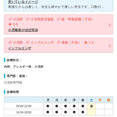
空いているイメージ
看護士さんは優しく、先生も穏やかで優しい先生です。口数の多い先生ではないですが、こちらから質問すると穏やかに答えてくださいます。割りと空いているイメージですが、インフルエンザの予防接種の時期などは大変
小児科
小児気管支喘息
咳・呼吸困難（子供）
5.0
小児喘息がほぼ完治
小児科
インフルエンザ
発熱（子供）
3.0
インフルエンザ
診療科目：
内科、アレルギー科、小児科
専門医・資格：
小児科専門医
診療時間
月
火
水
木
金
土
日
祝
09:00-12:00
14:30-18:00