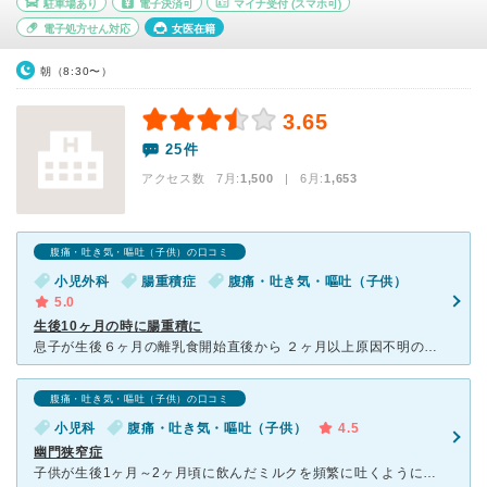
駐車場あり
電子決済可
マイナ受付
(スマホ可)
電子処方せん対応
女医在籍
朝（8:30〜）
3.65
25件
アクセス数 7月:
1,500
| 6月:
1,653
腹痛・吐き気・嘔吐（子供）の口コミ
小児外科
腸重積症
腹痛・吐き気・嘔吐（子供）
5.0
生後10ヶ月の時に腸重積に
息子が生後６ヶ月の離乳食開始直後から ２ヶ月以上原因不明の下痢が続いていました。 その日急に、寝ていたと思ったら 泣き叫びまた寝るというのを 繰り返す腸重積特有の症状が出て 血便が出た為、
腹痛・吐き気・嘔吐（子供）の口コミ
小児科
腹痛・吐き気・嘔吐（子供）
4.5
幽門狭窄症
子供が生後1ヶ月～2ヶ月頃に飲んだミルクを頻繁に吐くようになりました。 初めは1回のミルクを飲む量が多いせいだと思ってたのですが、吐く回数が多くなっていき吐き方も噴水のように吐き体重も増えない状態が