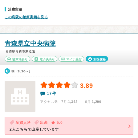
治療実績
この病院の治療実績を見る
青森県立中央病院
青森県青森市東造道
駐車場あり
電子決済可
マイナ受付
女医在籍
朝（8:30〜）
3.89
17件
アクセス数 7月:
1,342
| 6月:
1,290
産婦人科
出産
5.0
2人こちらで出産しています