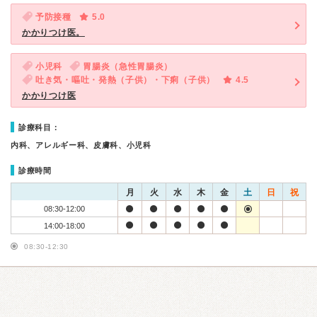
予防接種
5.0
かかりつけ医。
小児科
胃腸炎（急性胃腸炎）
吐き気・嘔吐・発熱（子供）・下痢（子供）
4.5
かかりつけ医
診療科目：
内科、アレルギー科、皮膚科、小児科
診療時間
月
火
水
木
金
土
日
祝
08:30-12:00
14:00-18:00
08:30-12:30