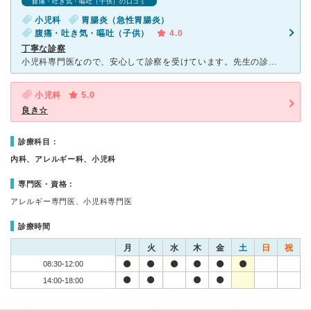
腹痛・吐き気・嘔吐（子供）の口コミ
小児科
胃腸炎（急性胃腸炎）
腹痛・吐き気・嘔吐（子供）
4.0
丁寧な診察
小児科専門医なので、安心して診察を受けています。先生の診察は丁寧で、私達親よりも子供の症状を心配してくれる印象です。８ヶ月の子がクループのときは、３日おきに診てもらい、アフターフォローも万全でした。上
小児科
5.0
良き☆
診療科目：
内科、アレルギー科、小児科
専門医・資格：
アレルギー専門医、小児科専門医
診療時間
月
火
水
木
金
土
日
祝
08:30-12:00
14:00-18:00