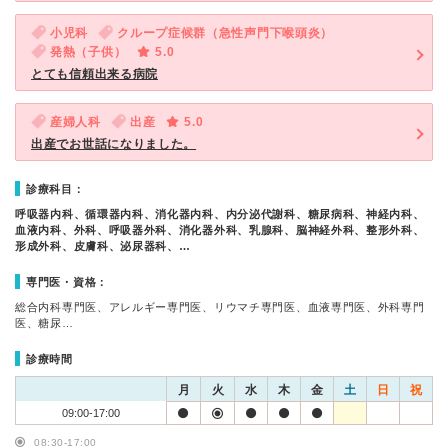
小児科
クループ症候群（急性声門下喉頭炎）
発熱（子供）
5.0
とても信頼出来る病院
産婦人科
出産
5.0
出産でお世話になりました。
診療科目：
呼吸器内科、循環器内科、消化器内科、内分泌代謝科、糖尿病科、神経内科、
血液内科、外科、呼吸器外科、消化器外科、乳腺科、脳神経外科、整形外科、
形成外科、皮膚科、泌尿器科、…
専門医・資格：
総合内科専門医、アレルギー専門医、リウマチ専門医、血液専門医、外科専門
医、糖尿…
診療時間
月
火
水
木
金
土
日
祝
09:00-17:00
08:30-17:00