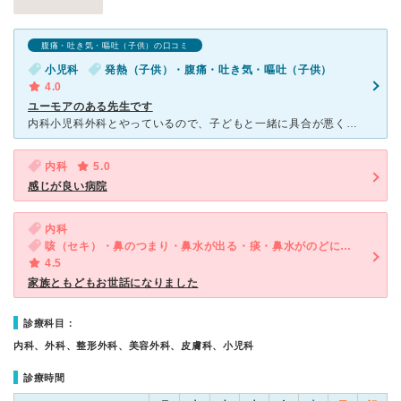
腹痛・吐き気・嘔吐（子供）の口コミ
小児科
発熱（子供）・腹痛・吐き気・嘔吐（子供）
4.0
ユーモアのある先生です
内科小児科外科とやっているので、子どもと一緒に具合が悪くなってしまったときなどはママも診てもらえるので、小さいお子さんがいるママには心強い病院です。 子ども用の待ち合い室があり、オモチャも絵本もある
内科
5.0
感じが良い病院
内科
咳（セキ）・鼻のつまり・鼻水が出る・痰・鼻水がのどに流れる・後鼻漏
4.5
家族ともどもお世話になりました
診療科目：
内科、外科、整形外科、美容外科、皮膚科、小児科
診療時間