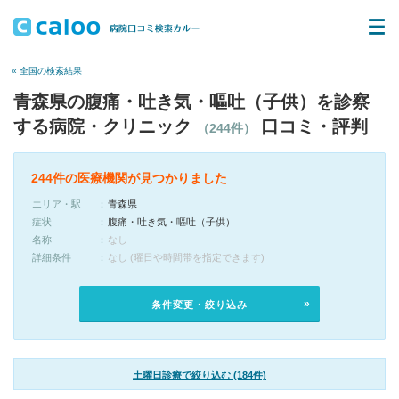
« 全国の検索結果
青森県の腹痛・吐き気・嘔吐（子供）を診察
する病院・クリニック
口コミ・評判
（244件）
244件の医療機関が見つかりました
エリア・駅
青森県
症状
腹痛・吐き気・嘔吐（子供）
名称
なし
詳細条件
なし (曜日や時間帯を指定できます)
条件変更・絞り込み
土曜日診療で絞り込む (184件)