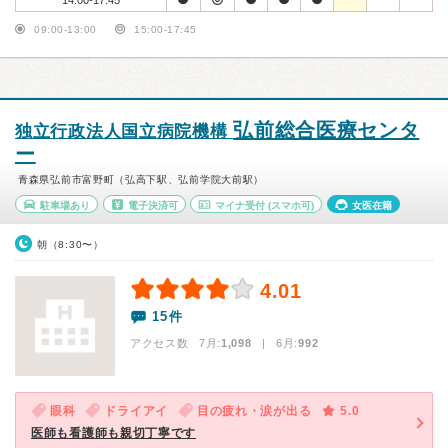
14:00-17:45
09:00-13:00
15:00-17:45
弘前総合医療センタ
独立行政法人国立病院機構
ー
青森県弘前市富野町（弘高下駅、弘前学院大前駅）
駐車場あり
電子決済可
マイナ受付
(スマホ可)
女医在籍
朝（8:30〜）
4.01
15件
アクセス数 7月:
1,098
| 6月:
992
眼科
ドライアイ
目の疲れ・涙が出る
5.0
医師も看護師も親切丁寧です