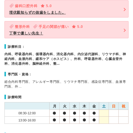
歯科口腔外科
5.0
埋伏親知らずの抜歯をしました。
整形外科
手足の関節が痛い
5.0
丁寧で優しい先生！
診療科目：
内科、呼吸器内科、循環器内科、消化器内科、内分泌代謝科、リウマチ科、神
経内科、血液内科、緩和ケア（ホスピス）、外科、呼吸器外科、心臓血管外
科、消化器外科、脳神経外科、整…
専門医・資格：
総合内科専門医、アレルギー専門医、リウマチ専門医、感染症専門医、血液専
門医、外…
診療時間
月
火
水
木
金
土
日
祝
08:30-12:00
13:00-16:00