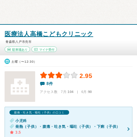
医療法人高橋こどもクリニック
青森県八戸市売市
駐車場あり
マイナ受付
土曜（〜12:30）
2.95
8件
アクセス数 7月:
104
| 6月:
90
腹痛・吐き気・嘔吐（子供）の口コミ
小児科
発熱（子供）・腹痛・吐き気・嘔吐（子供）・下痢（子供）
3.5