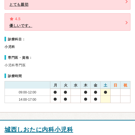
とても親切
4.5
優しいです。
診療科目：
小児科
専門医・資格：
小児科専門医
診療時間
月
火
水
木
金
土
日
祝
09:00-12:00
14:00-17:00
城西しおたに内科小児科