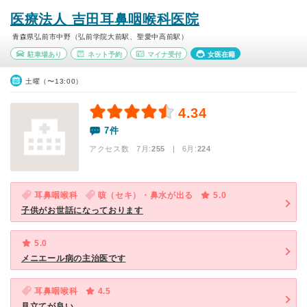
医療法人 吉田耳鼻咽喉科医院
青森県弘前市中野（弘前学院大前駅、聖愛中高前駅）
駐車場あり
ネット予約
マイナ受付
女医在籍
土曜（〜13:00）
4.34
7件
アクセス数 7月:
255
| 6月:
224
耳鼻咽喉科
咳（セキ）・鼻水が出る
5.0
子供がお世話になっております
5.0
メニエール病の主治医です
耳鼻咽喉科
4.5
見立てが良い