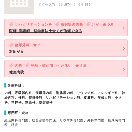
アクセス数 7月:
874
| 6月:
876
リハビリテーション科
膝関節の骨折
けが
5.0
医師､看護師、理学療法士全てが信頼できる
整形外科
5.0
対応が良
内科
発熱・頭が痛い・だるい
5.0
健生病院
診療科目：
内科、呼吸器内科、循環器内科、消化器内科、リウマチ科、アレルギー科、神
経内科、外科、整形外科、リハビリテーション科、皮膚科、産婦人科、小児
科、精神科、救急科、放射線科
専門医・資格：
総合内科専門医、総合診療専門医、リウマチ専門医、外科専門医、糖尿病専門
医、呼吸…