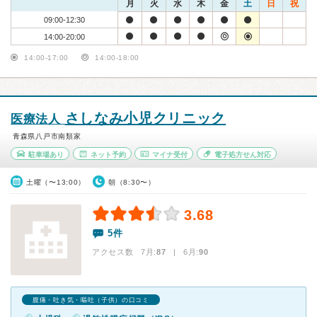
月
火
水
木
金
土
日
祝
09:00-12:30
14:00-20:00
14:00-17:00
14:00-18:00
さしなみ小児クリニック
医療法人
青森県八戸市南類家
駐車場あり
ネット予約
マイナ受付
電子処方せん対応
土曜（〜13:00）
朝（8:30〜）
3.68
5件
アクセス数 7月:
87
| 6月:
90
腹痛・吐き気・嘔吐（子供）の口コミ