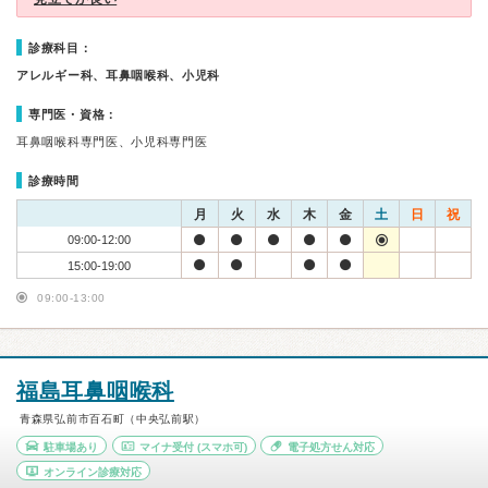
診療科目：
アレルギー科、耳鼻咽喉科、小児科
専門医・資格：
耳鼻咽喉科専門医、小児科専門医
診療時間
月
火
水
木
金
土
日
祝
09:00-12:00
15:00-19:00
09:00-13:00
福島耳鼻咽喉科
青森県弘前市百石町（中央弘前駅）
駐車場あり
マイナ受付
(スマホ可)
電子処方せん対応
オンライン診療対応