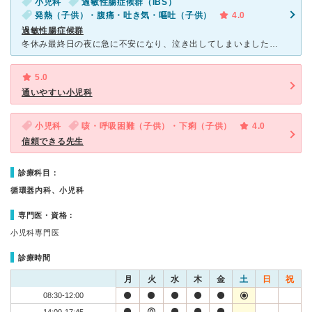
小児科
過敏性腸症候群（IBS）
発熱（子供）・腹痛・吐き気・嘔吐（子供）
4.0
過敏性腸症候群
冬休み最終日の夜に急に不安になり、泣き出してしまいました。 症状は食欲がなくなり、腹痛、下痢がありました。 ４日後になんとか学校に行きましたが、腹痛、微熱があり、早退しました。 なんとか学校に行
5.0
通いやすい小児科
小児科
咳・呼吸困難（子供）・下痢（子供）
4.0
信頼できる先生
診療科目：
循環器内科、小児科
専門医・資格：
小児科専門医
診療時間
月
火
水
木
金
土
日
祝
08:30-12:00