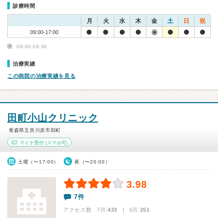
診療時間
月
火
水
木
金
土
日
祝
09:00-17:00
09:00-18:30
治療実績
この病院の治療実績を見る
田町小山クリニック
青森県五所川原市田町
マイナ受付
(スマホ可)
土曜（〜17:00）
夜（〜20:00）
3.98
7件
アクセス数 7月:
433
| 6月:
251