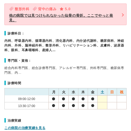
整形外科
背中の痛み
5.0
他の病院では見つけられなかった仙骨の骨折。ここでやっと発
見。
診療科目：
内科、呼吸器内科、循環器内科、消化器内科、内分泌代謝科、糖尿病科、神経
内科、外科、脳神経外科、整形外科、リハビリテーション科、皮膚科、泌尿器
科、眼科、耳鼻咽喉科、産婦人…
専門医・資格：
総合内科専門医、総合診療専門医、アレルギー専門医、外科専門医、糖尿病専
門医、内…
診療時間
月
火
水
木
金
土
日
祝
09:00-12:00
13:30-17:00
治療実績
この病院の治療実績を見る