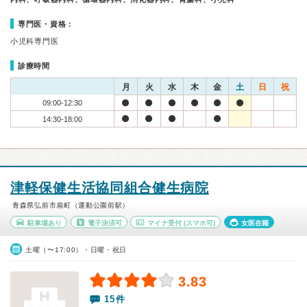
専門医・資格：
小児科専門医
診療時間
月
火
水
木
金
土
日
祝
09:00-12:30
14:30-18:00
津軽保健生活協同組合健生病院
青森県弘前市扇町（運動公園前駅）
駐車場あり
電子決済可
マイナ受付
(スマホ可)
女医在籍
土曜（〜17:00）・日曜・祝日
3.83
15件