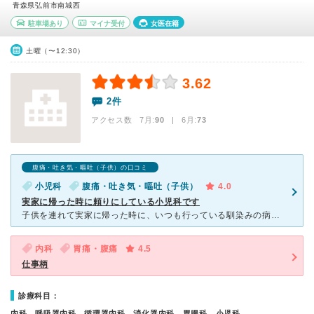
青森県弘前市南城西
駐車場あり
マイナ受付
女医在籍
土曜（〜12:30）
3.62
2件
アクセス数 7月:
90
| 6月:
73
腹痛・吐き気・嘔吐（子供）の口コミ
小児科
腹痛・吐き気・嘔吐（子供）
4.0
実家に帰った時に頼りにしている小児科です
子供を連れて実家に帰った時に、いつも行っている馴染みの病院がなかったので行ってみました。 小児科は女性の先生が診てくれます。 しっかり対応してくれて、お腹が痛い時はママが便を見てきてくださいね、と
内科
胃痛・腹痛
4.5
仕事柄
診療科目：
内科、呼吸器内科、循環器内科、消化器内科、胃腸科、小児科