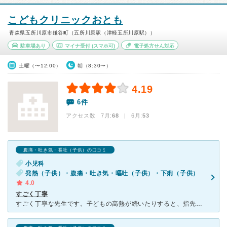
こどもクリニックおとも
青森県五所川原市鎌谷町（五所川原駅（津軽五所川原駅））
駐車場あり
マイナ受付
(スマホ可)
電子処方せん対応
土曜（〜12:00）
朝（8:30〜）
4.19
6件
アクセス数 7月:
68
| 6月:
53
腹痛・吐き気・嘔吐（子供）の口コミ
小児科
発熱（子供）・腹痛・吐き気・嘔吐（子供）・下痢（子供）
4.0
すごく丁寧
すごく丁寧な先生です。子どもの高熱が続いたりすると、指先から少しだけ血液をとってすぐに検査してくださいます。なので何の病気なのかが正確にわかるので素早い対処が出来て安心です。少しの鼻水くらいなら違う小