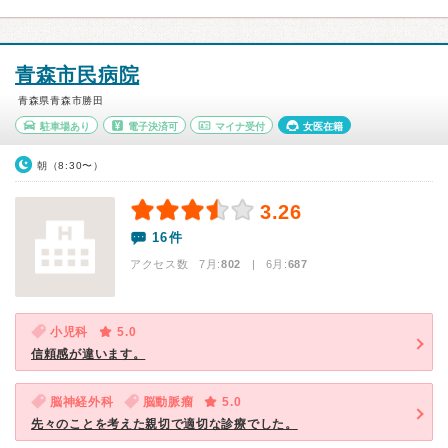
青森市民病院
青森県青森市勝田
駐車場あり
電子決済可
マイナ受付
女医在籍
朝（8:30〜）
3.26
16件
アクセス数 7月:
802
| 6月:
687
小児科
5.0
信頼感が違います。
脳神経外科
脳動脈瘤
5.0
先々のことを考えた親切で適切な診療でした。