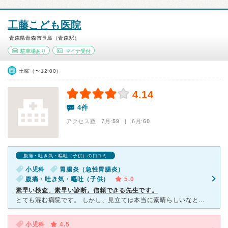
工藤こども医院
青森県青森市長島（青森駅）
駐車場あり
マイナ受付
土曜（〜12:00）
4.14
4件
アクセス数 7月:
59
| 6月:
60
腹痛・吐き気・嘔吐（子供）の口コミ
小児科
胃腸炎（急性胃腸炎）
腹痛・吐き気・嘔吐（子供）
5.0
素早い検査、素早い診断。信頼できる先生です。
とても混む病院です。 しかし、見立ては本当に素晴らしいなと思うのが感想です。 うちは子供が吐いたことで通院しましたが、窓口で症状を伝えるとすぐに顔を見て尿検査をしました。 そうしたらひどい脱水状
小児科
4.5