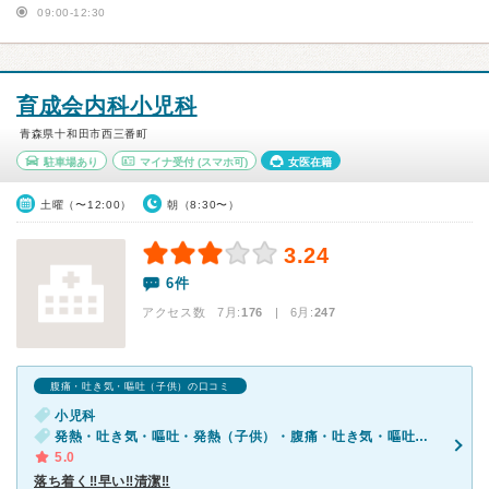
09:00-12:30
育成会内科小児科
青森県十和田市西三番町
駐車場あり
マイナ受付
(スマホ可)
女医在籍
土曜（〜12:00）
朝（8:30〜）
3.24
6件
アクセス数 7月:
176
| 6月:
247
腹痛・吐き気・嘔吐（子供）の口コミ
小児科
発熱・吐き気・嘔吐・発熱（子供）・腹痛・吐き気・嘔吐（子供）・発疹（子供）・咳・呼吸困難（子供）・下痢（子供）
5.0
落ち着く‼︎早い‼︎清潔‼︎