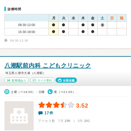
診療時間
月
火
水
木
金
土
日
祝
08:30-12:00
15:30-18:00
08:30-12:30
八潮駅前内科 こどもクリニック
埼玉県八潮市大瀬（八潮駅）
駐車場あり
マイナ受付
女医在籍
土曜（〜18:00）・日曜
夜（〜21:00）
3.52
17件
アクセス数 7月:
290
| 6月:
241