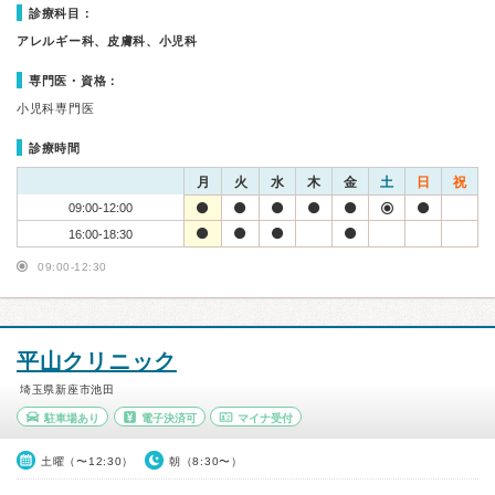
診療科目：
アレルギー科、皮膚科、小児科
専門医・資格：
小児科専門医
診療時間
月
火
水
木
金
土
日
祝
09:00-12:00
16:00-18:30
09:00-12:30
平山クリニック
埼玉県新座市池田
駐車場あり
電子決済可
マイナ受付
土曜（〜12:30）
朝（8:30〜）