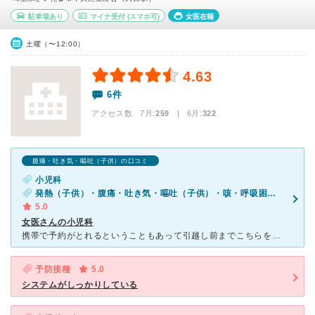
駐車場あり
マイナ受付
(スマホ可)
女医在籍
土曜（〜12:00）
4.63
6件
アクセス数 7月:
259
| 6月:
322
腹痛・吐き気・嘔吐（子供）の口コミ
小児科
発熱（子供）・腹痛・吐き気・嘔吐（子供）・咳・呼吸困難（子供）
5.0
女医さんの小児科
携帯で予約がとれるということもあって引越し前までこちらを受診していました。 時間枠予約は瞬殺でしたが、予約をとることができれば待ち時間なく診察に案内していただけるので子供にはありがたかったです。
予防接種
5.0
システムがしっかりしている