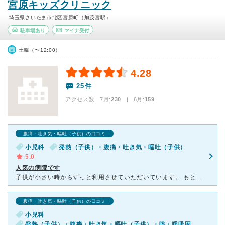
宮原キッズクリニック
埼玉県さいたま市北区宮原町（加茂宮駅）
駐車場あり
マイナ受付
土曜（〜12:00）
4.28
25件
アクセス数 7月:
230
| 6月:
159
腹痛・吐き気・嘔吐（子供）の口コミ
小児科
発熱（子供）・腹痛・吐き気・嘔吐（子供）
5.0
人気の病院です
子供が小さい時からずっと利用させていただいています。 もともと便秘気味だったので月に2度ほど通院していたのですが、受付の方も看護師の方も子供のことを覚えてくださり気さくに話しかけてくれます。 先生
腹痛・吐き気・嘔吐（子供）の口コミ
小児科
発熱（子供）・腹痛・吐き気・嘔吐（子供）・咳・呼吸困難（子供）