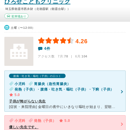
ひろせこどもクリニック
埼玉県朝霞市西弁財（北朝霞駅（朝霞台駅））
駐車場あり
土曜（〜12:00）
4.26
4件
アクセス数 7月:
78
| 6月:
104
腹痛・吐き気・嘔吐（子供）の口コミ
小児科
胃腸炎（急性胃腸炎）
発熱（子供）・腹痛・吐き気・嘔吐（子供）・下痢（子供）
5.0
子供が怖がらない先生
[症状・来院理由] 金曜日の夜中にいきなり嘔吐が始まり、翌朝には回復したように感じていたが、日曜日に再び嘔吐。月曜日朝、腹痛を訴え、下痢が始まり、微熱もあったので、日ごろから行っているひろせさんに行
小児科
発熱（子供）
5.0
優しい先生です。