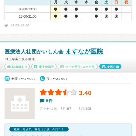
月
火
水
木
金
土
日
祝
09:00-13:00
15:00-21:00
14:00-18:00
ますなが医院
医療法人社団かいしん会
埼玉県富士見市勝瀬
駐車場あり
電子決済可
マイナ受付
(スマホ可)
女医在籍
土曜（〜17:00）
夜（〜21:00）
3.40
6件
アクセス数 7月:
97
| 6月:
105
腹痛・吐き気・嘔吐（子供）の口コミ