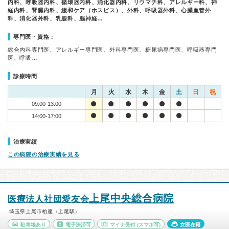
内科、呼吸器内科、循環器内科、消化器内科、リウマチ科、アレルギー科、神
経内科、腎臓内科、緩和ケア（ホスピス）、外科、呼吸器外科、心臓血管外
科、消化器外科、乳腺科、脳神経…
専門医・資格：
総合内科専門医、アレルギー専門医、外科専門医、糖尿病専門医、呼吸器専門
医、呼吸…
診療時間
月
火
水
木
金
土
日
祝
09:00-13:00
14:00-17:00
治療実績
この病院の治療実績を見る
上尾中央総合病院
医療法人社団愛友会
埼玉県上尾市柏座（上尾駅）
駐車場あり
電子決済可
マイナ受付
(スマホ可)
女医在籍