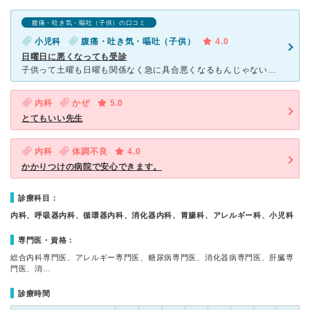
腹痛・吐き気・嘔吐（子供）の口コミ
小児科
腹痛・吐き気・嘔吐（子供）
4.0
日曜日に悪くなっても受診
子供って土曜も日曜も関係なく急に具合悪くなるもんじゃないですか。そんな時に日曜日でも受診ができる病院が助かります。 うちの子供特に具合が悪くなると嘔吐を繰り返します。点滴などをするとかなり良くな
内科
かぜ
5.0
とてもいい先生
内科
体調不良
4.0
かかりつけの病院で安心できます。
診療科目：
内科、呼吸器内科、循環器内科、消化器内科、胃腸科、アレルギー科、小児科
専門医・資格：
総合内科専門医、アレルギー専門医、糖尿病専門医、消化器病専門医、肝臓専
門医、消…
診療時間