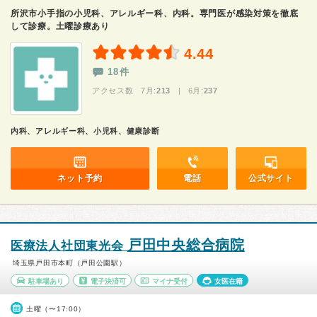
所沢市小手指の小児科、アレルギー科、内科。専門医が感染対策を徹底
して診療。土曜診療あり
4.44
18件
アクセス数 7月:
213
| 6月:
237
内科、アレルギー科、小児科、健康診断
ネット予約
電話
公式サイト
戸田中央総合病院
医療法人社団東光会
埼玉県戸田市本町（戸田公園駅）
駐車場あり
電子決済可
マイナ受付
女医在籍
土曜（〜17:00）