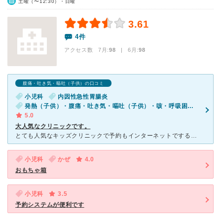
土曜（〜12:30）・日曜
3.61
4件
アクセス数 7月:
98
| 6月:
98
腹痛・吐き気・嘔吐（子供）の口コミ
小児科
内因性急性胃腸炎
発熱（子供）・腹痛・吐き気・嘔吐（子供）・咳・呼吸困難（子供）
5.0
大人気なクリニックです。
とても人気なキッズクリニックで予約もインターネットですることができます。診察の時間が近づいてくると電話が鳴る仕組みも気に入っています。しかし、予約人数に驚くことになります。予約したからといって待たない
小児科
かぜ
4.0
おもちゃ箱
小児科
3.5
予約システムが便利です