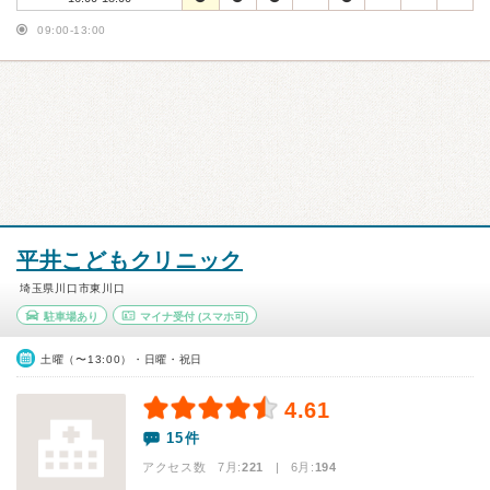
09:00-13:00
平井こどもクリニック
埼玉県川口市東川口
駐車場あり
マイナ受付
(スマホ可)
土曜（〜13:00）・日曜・祝日
4.61
15件
アクセス数 7月:
221
| 6月:
194