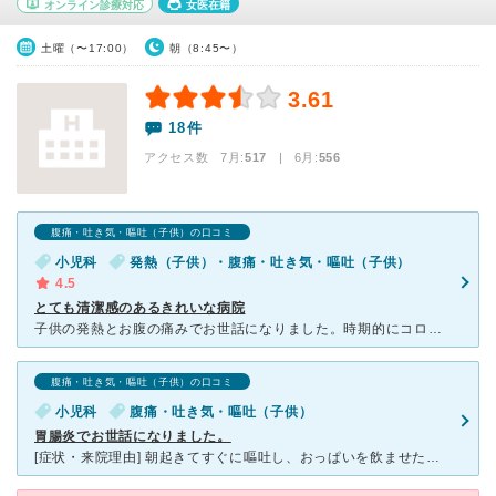
オンライン診療対応
女医在籍
土曜（〜17:00）
朝（8:45〜）
3.61
18件
アクセス数 7月:
517
| 6月:
556
腹痛・吐き気・嘔吐（子供）の口コミ
小児科
発熱（子供）・腹痛・吐き気・嘔吐（子供）
4.5
とても清潔感のあるきれいな病院
子供の発熱とお腹の痛みでお世話になりました。時期的にコロナの問題があり、いつものかかりつけ病院や近所の小児科に電話しましたが、熱がある場合には直接診察はしないと言われ大きな病院へ行ってくださいと言われ
腹痛・吐き気・嘔吐（子供）の口コミ
小児科
腹痛・吐き気・嘔吐（子供）
胃腸炎でお世話になりました。
[症状・来院理由] 朝起きてすぐに嘔吐し、おっぱいを飲ませたらまたすぐに嘔吐しました。 いつも元気な娘の初めての嘔吐に動揺していました。 熱は無く、オムツを取り替えたら下痢をしていたので母に相談