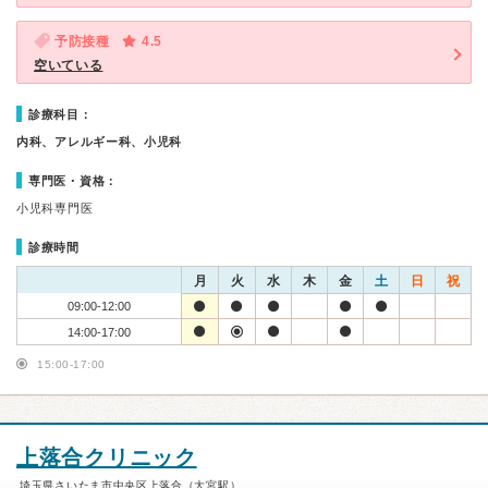
予防接種
4.5
空いている
診療科目：
内科、アレルギー科、小児科
専門医・資格：
小児科専門医
診療時間
月
火
水
木
金
土
日
祝
09:00-12:00
14:00-17:00
15:00-17:00
上落合クリニック
埼玉県さいたま市中央区上落合（大宮駅）