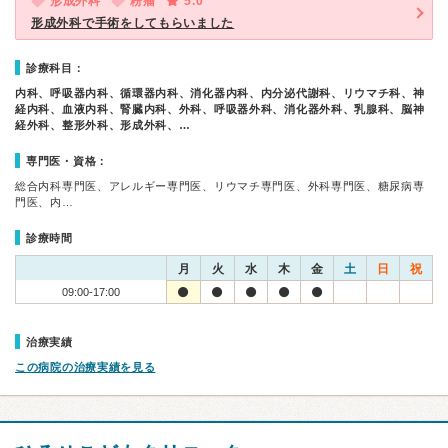
形成外科
粉瘤
5.0
形成外科で手術をしてもらいました
診療科目：
内科、呼吸器内科、循環器内科、消化器内科、内分泌代謝科、リウマチ科、神
経内科、血液内科、腎臓内科、外科、呼吸器外科、消化器外科、乳腺科、脳神
経外科、整形外科、形成外科、…
専門医・資格：
総合内科専門医、アレルギー専門医、リウマチ専門医、外科専門医、糖尿病専
門医、内…
診療時間
月
火
水
木
金
土
日
祝
09:00-17:00
治療実績
この病院の治療実績を見る