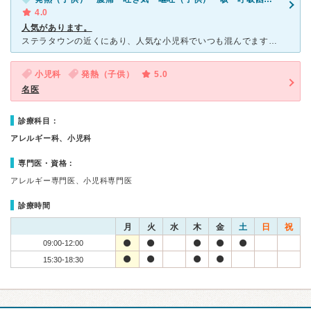
4.0
人気があります。
ステラタウンの近くにあり、人気な小児科でいつも混んでます。 駐車場は病院前ら6台程度？しか停められませんが、第二、第三駐車場が近くにあります。 風邪、嘔吐、溶連菌等で通いましたが、 早口な男性の
小児科
発熱（子供）
5.0
名医
診療科目：
アレルギー科、小児科
専門医・資格：
アレルギー専門医、小児科専門医
診療時間
月
火
水
木
金
土
日
祝
09:00-12:00
15:30-18:30