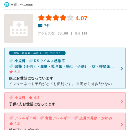
土曜（〜12:00）
4.07
7件
アクセス数 7月:
88
| 6月:
114
腹痛・吐き気・嘔吐（子供）の口コミ
小児科
RSウイルス感染症
発熱（子供）・腹痛・吐き気・嘔吐（子供）・咳・呼吸困難（子供）
5.0
娘とお世話になっています
インターネット予約がとても便利です。 自宅から徒歩5分なので、順番が近くなってから行けば、待ち時間は長くて15分位でした。 順番が来た方が不在なのか、たまに急に順番がまわってきて慌てて出ることもあ
小児科
4.5
子供2人お世話になってます
アレルギー科
食物アレルギー
皮膚の発疹・かゆみ
4.5