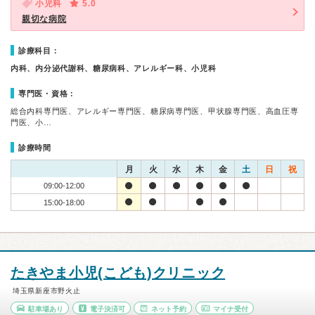
小児科
5.0
親切な病院
診療科目：
内科、内分泌代謝科、糖尿病科、アレルギー科、小児科
専門医・資格：
総合内科専門医、アレルギー専門医、糖尿病専門医、甲状腺専門医、高血圧専
門医、小…
診療時間
月
火
水
木
金
土
日
祝
09:00-12:00
15:00-18:00
たきやま小児(こども)クリニック
埼玉県新座市野火止
駐車場あり
電子決済可
ネット予約
マイナ受付