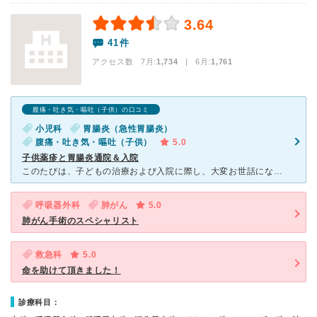
3.64
41件
アクセス数 7月:
1,734
| 6月:
1,761
腹痛・吐き気・嘔吐（子供）の口コミ
小児科
胃腸炎（急性胃腸炎）
腹痛・吐き気・嘔吐（子供）
5.0
子供薬疹と胃腸炎通院＆入院
このたびは、子どもの治療および入院に際し、大変お世話になり、心より御礼申し上げます。 2025年7月、子どもが薬のアレルギー反応を起こし、日曜日に救急搬送で受診させていただきました。 救命救急
呼吸器外科
肺がん
5.0
肺がん手術のスペシャリスト
救急科
5.0
命を助けて頂きました！
診療科目：