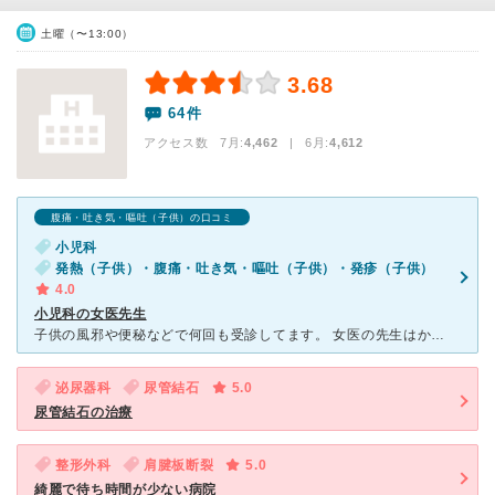
土曜（〜13:00）
3.68
64件
アクセス数 7月:
4,462
| 6月:
4,612
腹痛・吐き気・嘔吐（子供）の口コミ
小児科
発熱（子供）・腹痛・吐き気・嘔吐（子供）・発疹（子供）
4.0
小児科の女医先生
子供の風邪や便秘などで何回も受診してます。 女医の先生はかなり優しくて話もきちんと聞いてくれます。病気の説明についてもハキハキ話してくれてるので聞き取りやすいし安心できます。 看護師さんたちもみな
泌尿器科
尿管結石
5.0
尿管結石の治療
整形外科
肩腱板断裂
5.0
綺麗で待ち時間が少ない病院