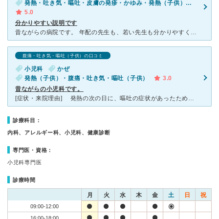
発熱・吐き気・嘔吐・皮膚の発疹・かゆみ・発熱（子供）・ひきつけ・けいれん（子供）・腹痛・吐き気・嘔吐（子供）・発疹（子供）・咳・呼吸困難（子供）・下痢（子供）
5.0
分かりやすい説明です
昔ながらの病院です。 年配の先生も、若い先生も分かりやすく説明してくださいます。 若い先生は子どもにも優しく、リラックスして診察が受けられます。 年配の先生には、たまに怒られちゃったりしますが、
腹痛・吐き気・嘔吐（子供）の口コミ
小児科
かぜ
発熱（子供）・腹痛・吐き気・嘔吐（子供）
3.0
昔ながらの小児科です。
[症状・来院理由] 発熱の次の日に、嘔吐の症状があったため、受診しました。近所のお子さんが通院していたため、初めてでしたが行きました。 [医師の診断・治療法] 発熱と嘔吐なので、風邪だと診断
診療科目：
内科、アレルギー科、小児科、健康診断
専門医・資格：
小児科専門医
診療時間
月
火
水
木
金
土
日
祝
09:00-12:00
16:00-18:00