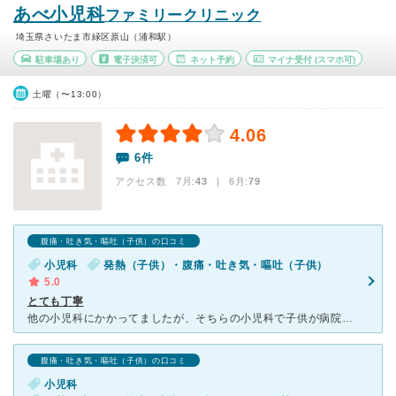
あべ小児科
ファミリークリニック
埼玉県さいたま市緑区原山（浦和駅）
駐車場あり
電子決済可
ネット予約
マイナ受付
(スマホ可)
土曜（〜13:00）
4.06
6件
アクセス数 7月:
43
| 6月:
79
腹痛・吐き気・嘔吐（子供）の口コミ
小児科
発熱（子供）・腹痛・吐き気・嘔吐（子供）
5.0
とても丁寧
他の小児科にかかってましたが、そちらの小児科で子供が病院嫌いなったことと、親の私もいつまでもよくならないし対応に不信でこちらにたまたまかかったところ、あべ先生の子供にも親にも丁寧な診察と説明でとても安
腹痛・吐き気・嘔吐（子供）の口コミ
小児科