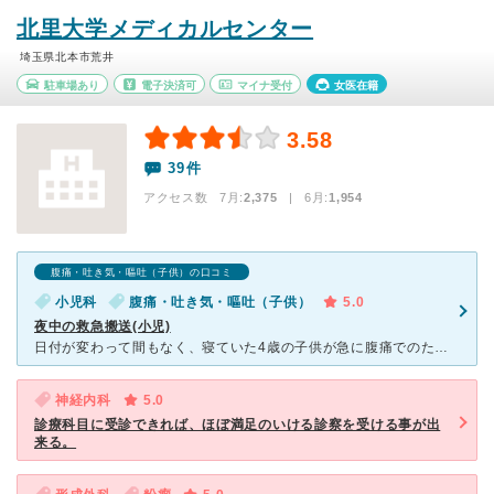
北里大学メディカルセンター
埼玉県北本市荒井
駐車場あり
電子決済可
マイナ受付
女医在籍
3.58
39件
アクセス数 7月:
2,375
| 6月:
1,954
腹痛・吐き気・嘔吐（子供）の口コミ
小児科
腹痛・吐き気・嘔吐（子供）
5.0
夜中の救急搬送(小児)
日付が変わって間もなく、寝ていた4歳の子供が急に腹痛でのたうち回り、こちらへ救急搬送していただきました。 結局、大したことない胃腸炎だったのですが、親も見たことのない痛がりようで私自身半泣きで診
神経内科
5.0
診療科目に受診できれば、ほぼ満足のいける診察を受ける事が出
来る。