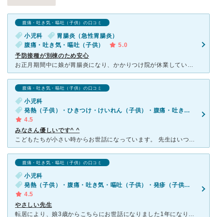
腹痛・吐き気・嘔吐（子供）の口コミ
小児科
胃腸炎（急性胃腸炎）
腹痛・吐き気・嘔吐（子供）
5.0
予防接種が別棟のため安心
お正月期間中に娘が胃腸炎になり、かかりつけ院が休業していたためこちらにお世話になりました。年始の開院早々にお世話になりましたが待ち時間なしで診てもらえました。2回目以降はLINEから予約が取れるそうで
腹痛・吐き気・嘔吐（子供）の口コミ
小児科
発熱（子供）・ひきつけ・けいれん（子供）・腹痛・吐き気・嘔吐（子供）・咳・呼吸困難（子供）・下痢（子供）
4.5
みなさん優しいです^ ^
こどもたちが小さい時からお世話になっています。 先生はいつも優しくて、話もよく聞いてくださるし、説明も丁寧です。こどもにも優しく接してくださいます。 受付の方やナースの方もみなさん親切で、イヤな顔
腹痛・吐き気・嘔吐（子供）の口コミ
小児科
発熱（子供）・腹痛・吐き気・嘔吐（子供）・発疹（子供）・咳・呼吸困難（子供）
4.5
やさしい先生
転居により、娘3歳からこちらにお世話になりました1年になります。 ものすごく忙しそうな病院ですが、決してイライラすることなく一人一人を優しくみてくれます。 待ち時間も、ほとんど急なことで予