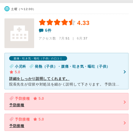
土曜（〜12:00）
4.33
6件
アクセス数 7月:
51
| 6月:
37
腹痛・吐き気・嘔吐（子供）の口コミ
小児科
発熱（子供）・腹痛・吐き気・嘔吐（子供）
5.0
詳細をしっかり説明してくれます。
院長先生が症状や対処法を細かく説明して下さります。 予防注射の際も副作用や今後の接種時期も細かく教えて下さり初の子育てをしている私にとって本当に頼りになる病院です。 朝7時からweb、自動電話
予防接種
5.0
予防接種
予防接種
5.0
予防接種