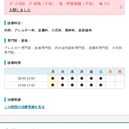
小児科
発熱（子供）・咳・呼吸困難（子供）
5.0
入院しました
診療科目：
内科、アレルギー科、皮膚科、小児科、精神科、放射線科
専門医・資格：
アレルギー専門医、血液専門医、内分泌代謝科専門医、皮膚科専門医、小児科
専門医、…
診療時間
月
火
水
木
金
土
日
祝
08:45-12:00
14:00-17:00
治療実績
この病院の治療実績を見る