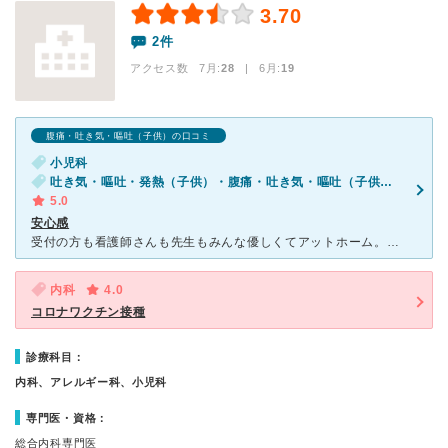
3.70
2件
アクセス数 7月:
28
| 6月:
19
腹痛・吐き気・嘔吐（子供）の口コミ
小児科
吐き気・嘔吐・発熱（子供）・腹痛・吐き気・嘔吐（子供）・発疹（子供）
5.0
安心感
受付の方も看護師さんも先生もみんな優しくてアットホーム。話をよく聞いてくれて目を見て話してくれます。心配な気持ちにも寄り添ってくれていつも安心します。 こちらの事情も考慮してくれたりと、本当に患者目
内科
4.0
コロナワクチン接種
診療科目：
内科、アレルギー科、小児科
専門医・資格：
総合内科専門医