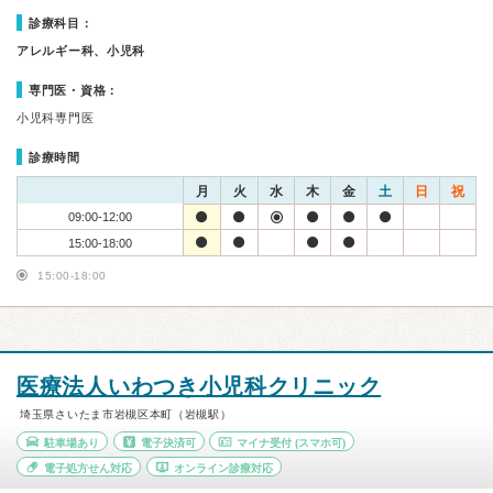
診療科目：
アレルギー科、小児科
専門医・資格：
小児科専門医
診療時間
月
火
水
木
金
土
日
祝
09:00-12:00
15:00-18:00
15:00-18:00
医療法人いわつき小児科クリニック
埼玉県さいたま市岩槻区本町（岩槻駅）
駐車場あり
電子決済可
マイナ受付
(スマホ可)
電子処方せん対応
オンライン診療対応