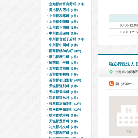
空知郡南富良野町
(4件)
勇払郡占冠村
(2件)
上川郡和寒町
(1件)
上川郡剣淵町
(1件)
08:30-12:00
上川郡下川町
(1件)
13:00-17:15
中川郡美深町
(1件)
中川郡音威子府村
(1件)
中川郡中川町
(1件)
雨竜郡幌加内町
(3件)
増毛郡増毛町
(2件)
留萌郡小平町
(2件)
独立行政法人 
苫前郡苫前町
(2件)
北海道札幌市
苫前郡羽幌町
(4件)
苫前郡初山別村
(4件)
朝（8:30〜）
天塩郡遠別町
(1件)
天塩郡天塩町
(1件)
宗谷郡猿払村
(2件)
枝幸郡浜頓別町
(1件)
枝幸郡中頓別町
(1件)
枝幸郡枝幸町
(1件)
天塩郡豊富町
(2件)
礼文郡礼文町
(2件)
病院
利尻郡利尻町
(1件)