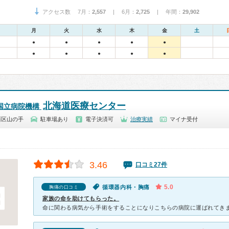
アクセス数 7月：
2,557
| 6月：
2,725
| 年間：
29,902
月
火
水
木
金
土
●
●
●
●
●
●
●
●
●
●
北海道医療センター
国立病院機構
西区山の手
駐車場あり
電子決済可
治療実績
マイナ受付
3.46
口コミ27件
5.0
循環器内科・胸痛
胸痛の口コミ
家族の命を助けてもらった。