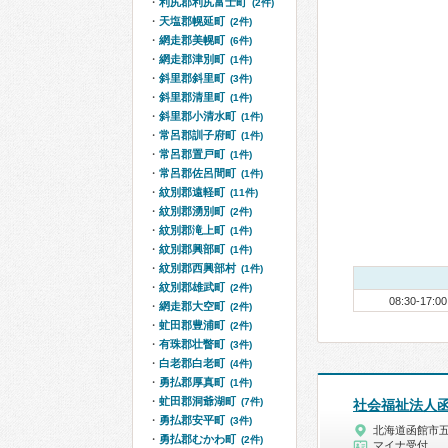
利尻郡利尻富士町
(2件)
天塩郡幌延町
(2件)
網走郡美幌町
(6件)
網走郡津別町
(1件)
斜里郡斜里町
(3件)
斜里郡清里町
(1件)
斜里郡小清水町
(1件)
常呂郡訓子府町
(1件)
常呂郡置戸町
(1件)
常呂郡佐呂間町
(1件)
紋別郡遠軽町
(11件)
紋別郡湧別町
(2件)
紋別郡滝上町
(1件)
紋別郡興部町
(1件)
紋別郡西興部村
(1件)
紋別郡雄武町
(2件)
08:30-17:00
網走郡大空町
(2件)
虻田郡豊浦町
(2件)
有珠郡壮瞥町
(3件)
白老郡白老町
(4件)
勇払郡厚真町
(1件)
虻田郡洞爺湖町
(7件)
社会福祉法人
勇払郡安平町
(3件)
北海道函館市
勇払郡むかわ町
(2件)
マイナ受付