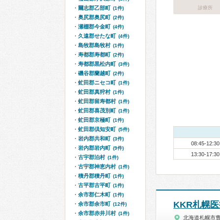
爾志郡乙部町
診療所
(1件)
奥尻郡奥尻町
(2件)
瀬棚郡今金町
(4件)
久遠郡せたな町
(4件)
島牧郡島牧村
(1件)
寿都郡寿都町
(2件)
寿都郡黒松内町
(3件)
磯谷郡蘭越町
(2件)
虻田郡ニセコ町
(1件)
虻田郡真狩村
(1件)
虻田郡留寿都村
(1件)
虻田郡喜茂別町
(1件)
虻田郡京極町
(1件)
虻田郡倶知安町
(5件)
岩内郡共和町
(3件)
08:45-12:30
岩内郡岩内町
(9件)
13:30-17:30
古宇郡泊村
(1件)
古宇郡神恵内村
(1件)
積丹郡積丹町
(1件)
古平郡古平町
(1件)
余市郡仁木町
(1件)
KKR札幌
余市郡余市町
(12件)
余市郡赤井川村
(1件)
北海道札幌市