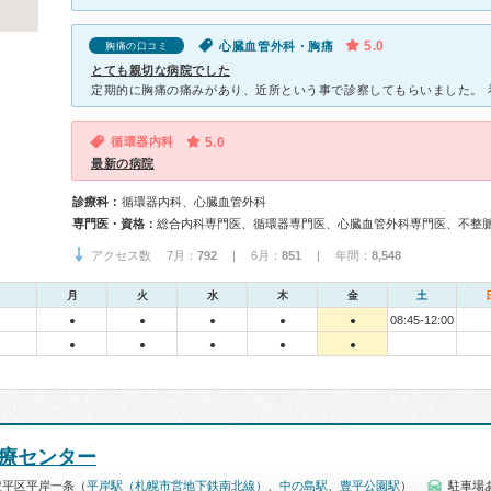
5.0
心臓血管外科・胸痛
胸痛の口コミ
とても親切な病院でした
循環器内科
5.0
最新の病院
診療科：
循環器内科、心臓血管外科
専門医・資格：
アクセス数 7月：
792
| 6月：
851
| 年間：
8,548
月
火
水
木
金
土
08:45-12:00
●
●
●
●
●
●
●
●
●
●
医療センター
豊平区平岸一条（
平岸駅（札幌市営地下鉄南北線）
、
中の島駅
、
豊平公園駅
）
駐車場