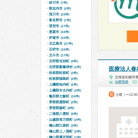
砂川市
(7件)
歌志内市
(2件)
深川市
(15件)
富良野市
(7件)
登別市
(17件)
恵庭市
(24件)
伊達市
(16件)
北広島市
(27件)
石狩市
(16件)
北斗市
(17件)
石狩郡当別町
(9件)
石狩郡新篠津村
(1件)
医療法人春
松前郡松前町
(3件)
北海道札幌市
松前郡福島町
(2件)
治療実績
上磯郡知内町
(2件)
上磯郡木古内町
(2件)
土曜（〜12:0
亀田郡七飯町
(10件)
茅部郡鹿部町
(2件)
茅部郡森町
(8件)
二海郡八雲町
(5件)
山越郡長万部町
(2件)
檜山郡江差町
(3件)
檜山郡上ノ国町
(2件)
檜山郡厚沢部町
(1件)