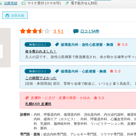
治療実績
マイナ受付 (スマホ可)
電子処方せん対応
女医在籍
3.51
口コミ54件
5.0
循環器内科・急性心筋梗塞・胸痛
胸痛の口コミ
命を救われました！
5.0
循環器内科・心筋梗塞・胸痛
胸痛の口コミ
この病院でよかった
皮膚科・にきび・皮膚の発疹・かゆみ
5.0
札幌KKR 皮膚科
診療科：
内科、呼吸器内科、循環器内科、消化器内科、内分泌代謝科、糖尿
内科、緩和ケア（ホスピス）、外科、呼吸器外科、心臓血管外科、
科、乳腺科、脳神経外科、整形外科、リハビリテーション科、皮膚
科、眼科、…
専門医・資格：