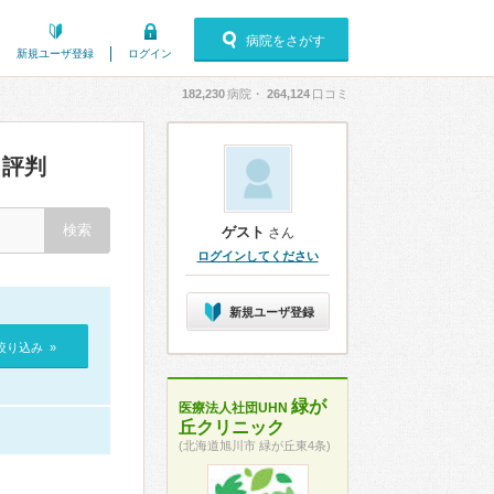
病院をさがす
新規ユーザ登録
ログイン
182,230
病院・
264,124
口コミ
評判
ゲスト
さん
ログインしてください
新規ユーザ登録
絞り込み »
緑が
医療法人社団UHN
丘クリニック
(北海道旭川市 緑が丘東4条)