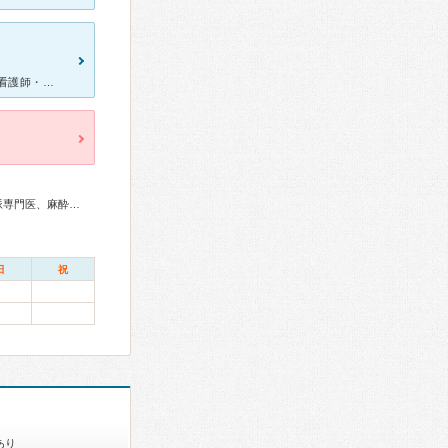
定期的に胸痛の痛みがあり、近所という事で診察してもらいました。 看護師・医師・検査師の方、皆さま本当に親切で、心配だった検査も安心して受けることができました。 待ち時間は少しありますが、病院内
総合内科専門医、循環器専門医、心臓血管外科専門医、不整脈専門医、麻酔科専門医、放射線科専門医
日
祝
あり