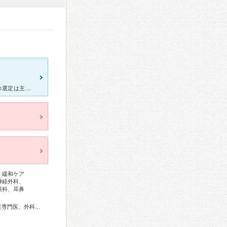
[症状・来院理由] 乳がん検診（マンモグラフィー）を受けた際（病院の選定は主人の会社より指定）、左の胸に腫瘍らしきものがあるとのことで、再検査を受けるようにとの通知があり、再度電話連絡し詳しい検査を
、緩和ケア
神経外科、
眼科、耳鼻
総合内科専門医、アレルギー専門医、リウマチ専門医、感染症専門医、外科専門医、糖尿病専門医、呼吸器専門医、呼吸器外科専門医、気管支鏡専門医、循環器専門医、心臓血管外科専門医、高血圧専門医、不整脈専門医、消化器病専門医、消化器外科専門医、肝臓専門医、大腸肛門病専門医、消化器内視鏡専門医、泌尿器科専門医、腎臓専門医、透析専門医、脳神経外科専門医、整形外科専門医、手外科専門医、形成外科専門医、熱傷専門医、皮膚科専門医、眼科専門医、耳鼻咽喉科専門医、めまい相談医、産婦人科専門医、乳腺専門医、女性ヘルスケア専門医、小児科専門医、一般病院連携精神医学専門医、精神科専門医、麻酔科専門医、細胞診専門医、病理専門医、口腔外科専門医、核医学専門医、放射線科専門医、臨床遺伝専門医、救急科専門医、漢方専門医、がん治療認定医