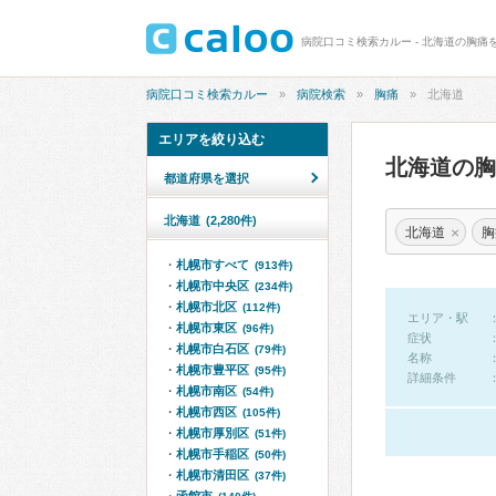
病院口コミ検索カルー - 北海道の胸痛
病院口コミ検索カルー
病院検索
胸痛
北海道
エリアを絞り込む
北海道の
都道府県を選択
北海道
(2,280件)
×
北海道
胸
札幌市すべて
(913件)
札幌市中央区
(234件)
札幌市北区
(112件)
エリア・駅
札幌市東区
(96件)
症状
札幌市白石区
(79件)
名称
札幌市豊平区
(95件)
詳細条件
札幌市南区
(54件)
札幌市西区
(105件)
札幌市厚別区
(51件)
札幌市手稲区
(50件)
札幌市清田区
(37件)