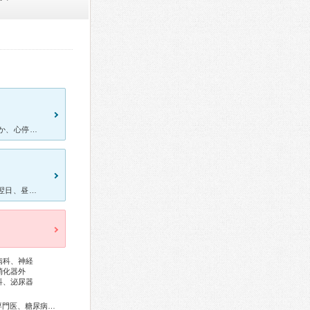
主人の話です。 急性心筋梗塞で救急搬送され、命が助かる確率が半々か、心停止があったので、脳の障害も含めるとそれ以下かもしれないと宣告され、絶望していました。 しかし、ICUに17日間入り、数々
[症状・来院理由] 前日、雪祭り会場で献血に、いつもと違う高血圧。 翌日、昼食を近所で済ませ自宅に帰ると、妙に胸やけみたいな症状が、バレンタインのチョコを食事時間にもらい食べ過ぎたかと考える、その
病科、神経
消化器外
科、泌尿器
総合内科専門医、アレルギー専門医、リウマチ専門医、外科専門医、糖尿病専門医、呼吸器専門医、呼吸器外科専門医、気管支鏡専門医、循環器専門医、心臓血管外科専門医、消化器病専門医、消化器外科専門医、肝臓専門医、消化器内視鏡専門医、泌尿器科専門医、透析専門医、神経内科専門医、脳神経外科専門医、整形外科専門医、手外科専門医、脊椎脊髄外科専門医、皮膚科専門医、眼科専門医、耳鼻咽喉科専門医、産婦人科専門医、婦人科腫瘍専門医、生殖医療専門医、乳腺専門医、産科婦人科腹腔鏡技術認定医、女性ヘルスケア専門医、小児科専門医、一般病院連携精神医学専門医、精神科専門医、麻酔科専門医、ペインクリニック専門医、細胞診専門医、病理専門医、放射線科専門医、漢方専門医、がん薬物療法専門医、がん治療認定医