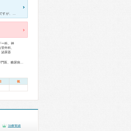
親戚が肺炎でおせわになりました。 他院で診ていただいた事もあるのですが、理由はわからないままだったので、1度、大きな病院で見ていただこうと思い、北海道医療センターにお世話になることになりました。
ギー科、神
血管外科、
、泌尿器
総合内科専門医、アレルギー専門医、リウマチ専門医、外科専門医、糖尿病専門医、呼吸器専門医、呼吸器外科専門医、気管支鏡専門医、循環器専門医、心臓血管外科専門医、高血圧専門医、不整脈専門医、消化器病専門医、消化器外科専門医、肝臓専門医、消化器内視鏡専門医、泌尿器科専門医、腎臓専門医、透析専門医、脳血管内治療専門医、神経内科専門医、脳神経外科専門医、頭痛専門医、整形外科専門医、手外科専門医、リハビリテーション科専門医、脊椎脊髄外科専門医、形成外科専門医、熱傷専門医、皮膚科専門医、眼科専門医、耳鼻咽喉科専門医、産婦人科専門医、婦人科腫瘍専門医、産科婦人科腹腔鏡技術認定医、小児科専門医、小児神経専門医、認知症専門医、一般病院連携精神医学専門医、精神科専門医、麻酔科専門医、ペインクリニック専門医、細胞診専門医、病理専門医、臨床遺伝専門医、救急科専門医、がん治療認定医
日
祝
治療実績