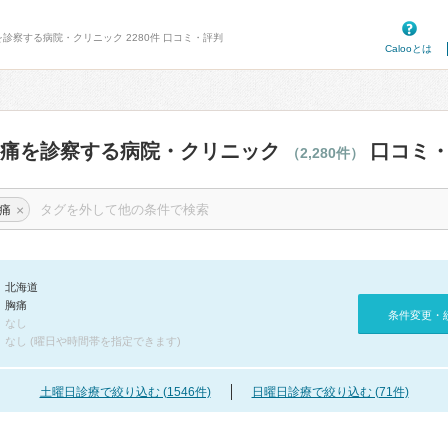
を診察する病院・クリニック 2280件 口コミ・評判
Calooとは
胸痛を診察する病院・クリニック
口コミ・
（2,280件）
×
痛
北海道
胸痛
条件変更・
なし
なし (曜日や時間帯を指定できます)
土曜日診療で絞り込む (1546件)
日曜日診療で絞り込む (71件)