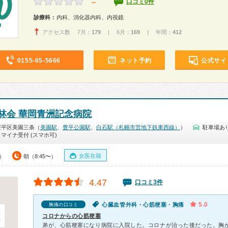
－
口コミ0件
診療科：
内科、消化器内科、内視鏡
アクセス数 7月：
179
| 6月：
169
| 年間：
412
0155-65-5666
ネット予約
公式サイ
林会 華岡青洲記念病院
豊平区美園三条（
美園駅
、
豊平公園駅
、
白石駅（札幌市営地下鉄東西線）
）
駐車場あ
マイナ受付 (スマホ可)
女医在籍
0）
朝（8:45〜）
4.47
口コミ3件
5.0
心臓血管外科・心筋梗塞・胸痛
胸痛の口コミ
コロナからの心筋梗塞