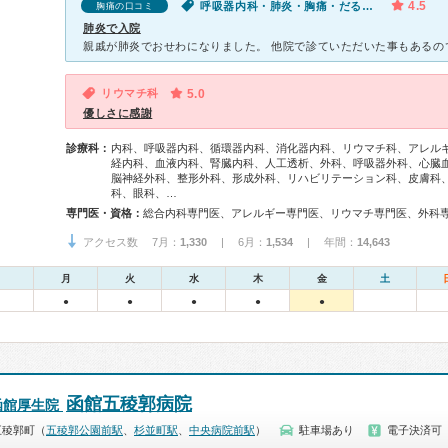
4.5
呼吸器内科・肺炎・胸痛・だるい・動悸・息切れ・咳（セキ）・体調不良
胸痛の口コミ
肺炎で入院
リウマチ科
5.0
優しさに感謝
診療科：
内科、呼吸器内科、循環器内科、消化器内科、リウマチ科、アレル
経内科、血液内科、腎臓内科、人工透析、外科、呼吸器外科、心臓
脳神経外科、整形外科、形成外科、リハビリテーション科、皮膚科
科、眼科、…
専門医・資格：
アクセス数 7月：
1,330
| 6月：
1,534
| 年間：
14,643
月
火
水
木
金
土
●
●
●
●
●
函館五稜郭病院
函館厚生院
五稜郭町（
五稜郭公園前駅
、
杉並町駅
、
中央病院前駅
）
駐車場あり
電子決済可