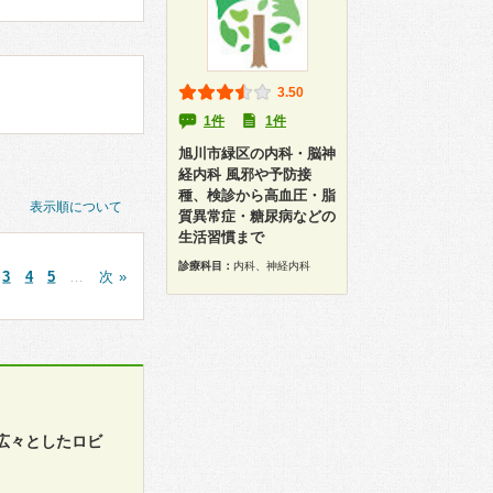
3.50
1件
1件
旭川市緑区の内科・脳神
経内科 風邪や予防接
種、検診から高血圧・脂
表示順について
質異常症・糖尿病などの
生活習慣まで
診療科目：
内科、神経内科
3
4
5
…
次 »
広々としたロビ