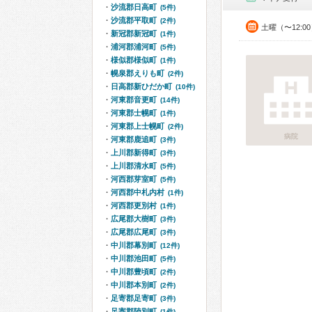
沙流郡日高町
(5件)
沙流郡平取町
(2件)
土曜（〜12:0
新冠郡新冠町
(1件)
浦河郡浦河町
(5件)
様似郡様似町
(1件)
幌泉郡えりも町
(2件)
日高郡新ひだか町
(10件)
河東郡音更町
(14件)
河東郡士幌町
(1件)
河東郡上士幌町
(2件)
病院
河東郡鹿追町
(3件)
上川郡新得町
(3件)
上川郡清水町
(5件)
河西郡芽室町
(5件)
河西郡中札内村
(1件)
河西郡更別村
(1件)
広尾郡大樹町
(3件)
広尾郡広尾町
(3件)
中川郡幕別町
(12件)
中川郡池田町
(5件)
中川郡豊頃町
(2件)
中川郡本別町
(2件)
足寄郡足寄町
(3件)
足寄郡陸別町
(1件)