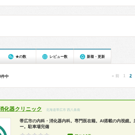
★の数
レビュー数
新着・更新
« 前
1
2
80件中
消化器クリニック
北海道帯広市 西八条南
帯広市の内科・消化器内科。専門医在籍。AI搭載の内視鏡。
ー。駐車場完備