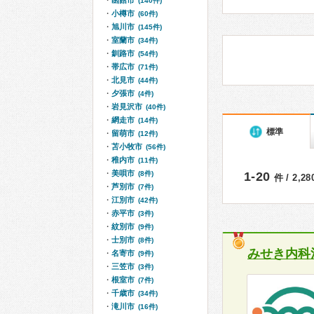
函館市
(140件)
小樽市
(60件)
旭川市
(145件)
室蘭市
(34件)
釧路市
(54件)
帯広市
(71件)
北見市
(44件)
夕張市
(4件)
岩見沢市
(40件)
網走市
(14件)
標準
留萌市
(12件)
苫小牧市
(56件)
稚内市
(11件)
美唄市
(8件)
1-20
件 / 2,2
芦別市
(7件)
江別市
(42件)
赤平市
(3件)
紋別市
(9件)
士別市
(8件)
みせき内科
名寄市
(9件)
三笠市
(3件)
根室市
(7件)
千歳市
(34件)
滝川市
(16件)