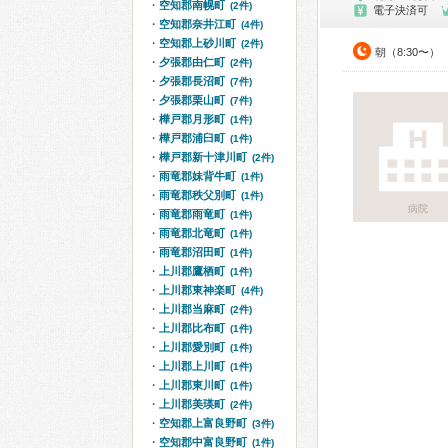
空知郡南幌町
(2件)
電子決済可
空知郡奈井江町
(4件)
空知郡上砂川町
(2件)
朝（8:30〜）
夕張郡由仁町
(2件)
夕張郡長沼町
(7件)
夕張郡栗山町
(7件)
樺戸郡月形町
(1件)
樺戸郡浦臼町
(1件)
樺戸郡新十津川町
(2件)
雨竜郡妹背牛町
(1件)
雨竜郡秩父別町
(1件)
病院
雨竜郡雨竜町
(1件)
雨竜郡北竜町
(1件)
雨竜郡沼田町
(1件)
上川郡鷹栖町
(1件)
上川郡東神楽町
(4件)
上川郡当麻町
(2件)
上川郡比布町
(1件)
上川郡愛別町
(1件)
上川郡上川町
(1件)
上川郡東川町
(1件)
上川郡美瑛町
(2件)
空知郡上富良野町
(3件)
空知郡中富良野町
(1件)