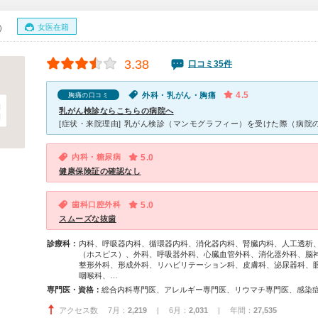
女医在籍
0）
3.38
口コミ35件
4.5
外科・乳がん・胸痛
胸痛の口コミ
乳がん検診ならこちらの病院へ
内科・糖尿病
5.0
健康保険証の確認なし
歯科口腔外科
5.0
スムーズな抜歯
診療科：
内科、呼吸器内科、循環器内科、消化器内科、腎臓内科、人工透析
（ホスピス）、外科、呼吸器外科、心臓血管外科、消化器外科、脳
整形外科、形成外科、リハビリテーション科、皮膚科、泌尿器科、
咽喉科、…
専門医・資格：
アクセス数 7月：
2,219
| 6月：
2,031
| 年間：
27,535