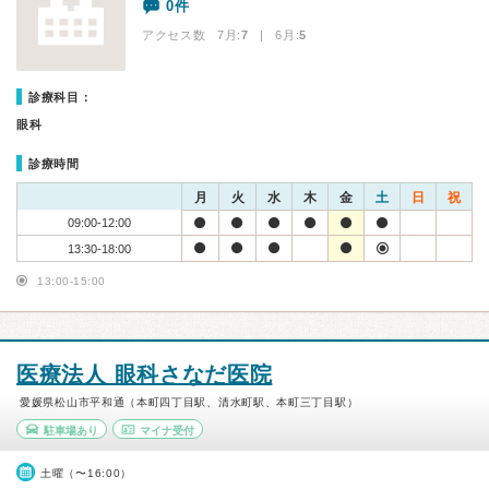
0件
アクセス数 7月:
7
| 6月:
5
診療科目：
眼科
診療時間
月
火
水
木
金
土
日
祝
09:00-12:00
13:30-18:00
13:00-15:00
医療法人 眼科さなだ医院
愛媛県松山市平和通（本町四丁目駅、清水町駅、本町三丁目駅）
駐車場あり
マイナ受付
土曜（〜16:00）