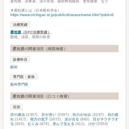
麦粒腫、涙嚢炎、涙小管炎、眼窩蜂窩織炎、悪性腫瘍 など
▼霰粒腫とは（日本眼科学会）
https://www.nichigan.or.jp/public/disease/name.html?pdid=6
治療実績
霰粒腫
（DPC治療実績）
眼瞼、涙器、眼窩の疾患
霰粒腫の関連項目（病院検索）
診療科目
眼科
専門医・資格
眼科専門医
霰粒腫の関連項目（口コミ検索）
症状
目の痛み
(2307)、
目が赤い
(2497)、
目のかゆみ
(3237)、
目の疲
れ
(1417)、
視力の低下
(3072)、
涙が出る
(683)、
目がチラチラす
る
(634)、
むくみ
(674)、
歪んで見える
(411)、
けが
(5553)