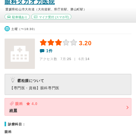
眼科タカオカ医院
愛媛県松山市大街道（大街道駅、県庁前駅、勝山町駅）
駐車場あり
マイナ受付
(スマホ可)
土曜（〜18:30）
3.20
1件
アクセス数 7月:
25
| 6月:
14
霰粒腫について
【専門医・資格】
眼科専門医
眼科
4.0
綺麗
診療科目：
眼科