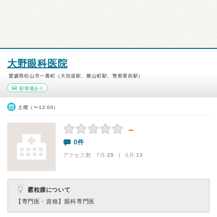
大野眼科医院
愛媛県松山市一番町（大街道駅、勝山町駅、警察署前駅）
駐車場あり
土曜（〜12:00）
－
0件
アクセス数 7月:
29
| 6月:
13
霰粒腫について
【専門医・資格】
眼科専門医