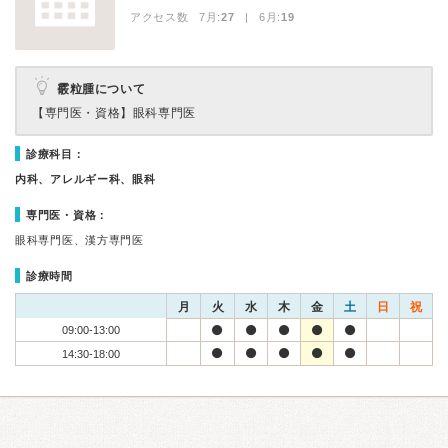
アクセス数 7月:
27
| 6月:
19
霰粒腫について
【専門医・資格】
眼科専門医
診療科目：
内科、アレルギー科、眼科
専門医・資格：
眼科専門医、漢方専門医
診療時間
月
火
水
木
金
土
日
祝
09:00-13:00
14:30-18:00