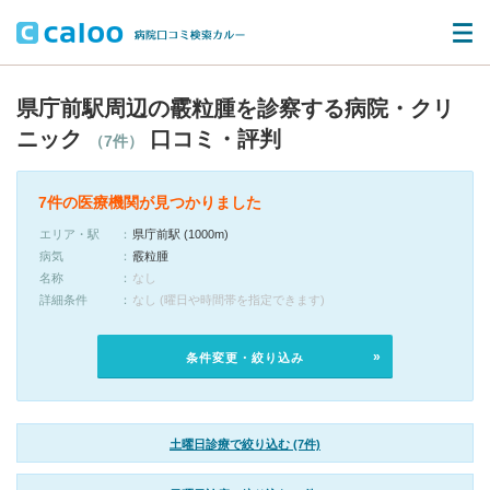
県庁前駅周辺の霰粒腫を診察する病院・クリ
ニック
口コミ・評判
（7件）
7件の医療機関が見つかりました
エリア・駅
県庁前駅 (1000m)
病気
霰粒腫
名称
なし
詳細条件
なし (曜日や時間帯を指定できます)
条件変更・絞り込み
土曜日診療で絞り込む (7件)