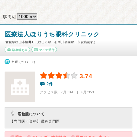
駅周辺
医療法人ほりうち眼科クリニック
愛媛県松山市柳井町（松山市駅、石手川公園駅、市役所前駅）
駐車場あり
マイナ受付
土曜（〜17:30）
3.74
2件
アクセス数 7月:
341
| 6月:
353
霰粒腫について
【専門医・資格】
眼科専門医