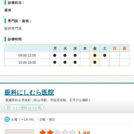
診療科目：
眼科
専門医・資格：
眼科専門医
診療時間
月
火
水
木
金
土
日
祝
09:00-12:00
15:00-18:00
眼科にしむら医院
愛媛県松山市湊町（松山市駅、市役所前駅、石手川公園駅）
マイナ受付
(スマホ可)
土曜（〜19:00）・日曜・祝日
1.86