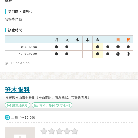
眼科
専門医・資格：
眼科専門医
診療時間
月
火
水
木
金
土
日
祝
10:30-13:00
14:00-19:00
14:00-18:00
笹木眼科
愛媛県松山市千舟町（松山市駅、南堀端駅、市役所前駅）
駐車場あり
マイナ受付
(スマホ可)
土曜（〜15:00）
－