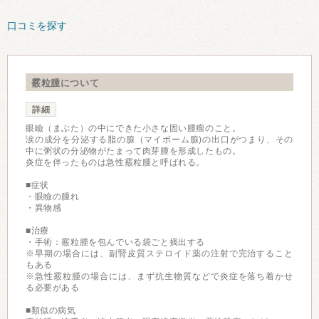
口コミを探す
霰粒腫について
詳細
眼瞼（まぶた）の中にできた小さな固い腫瘤のこと。
涙の成分を分泌する脂の腺（マイボーム腺)の出口がつまり、その
中に粥状の分泌物がたまって肉芽腫を形成したもの。
炎症を伴ったものは急性霰粒腫と呼ばれる。
■症状
・眼瞼の腫れ
・異物感
■治療
・手術：霰粒腫を包んでいる袋ごと摘出する
※早期の場合には、副腎皮質ステロイド薬の注射で完治すること
もある
※急性霰粒腫の場合には、まず抗生物質などで炎症を落ち着かせ
る必要がある
■類似の病気