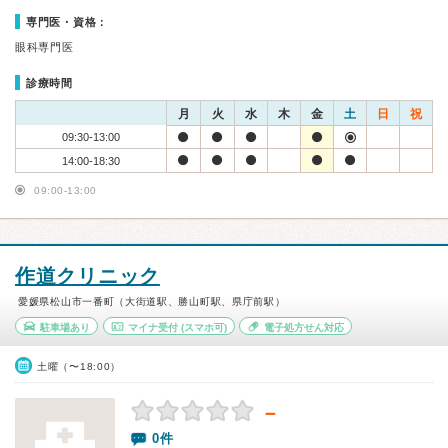
専門医・資格：
眼科専門医
診療時間
月
火
水
木
金
土
日
祝
09:30-13:00
14:00-18:30
09:00-13:00
作道クリニック
愛媛県松山市一番町（大街道駅、勝山町駅、県庁前駅）
駐車場あり
マイナ受付
(スマホ可)
電子処方せん対応
土曜（〜18:00）
－
0件