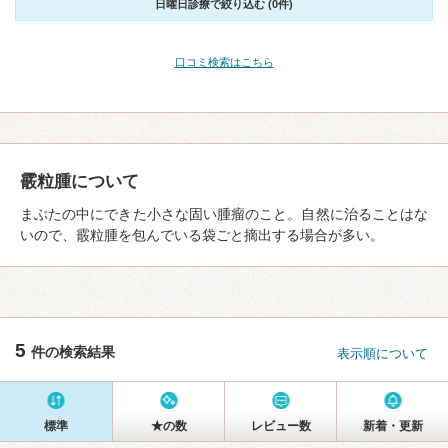
日曜日診療で絞り込む (0件)
口コミ検索はこちら
霰粒腫について
まぶたの中にできた小さな固い腫瘤のこと。自然に治ることはな
いので、霰粒腫を包んでいる袋ごと摘出する場合が多い。
5
件の検索結果
表示順について
標準
★の数
レビュー数
新着・更新