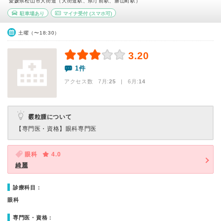
愛媛県松山市大街道（大街道駅、県庁前駅、勝山町駅）
駐車場あり
マイナ受付
(スマホ可)
土曜（〜18:30）
3.20
1件
アクセス数 7月:
25
| 6月:
14
霰粒腫について
【専門医・資格】
眼科専門医
眼科
4.0
綺麗
診療科目：
眼科
専門医・資格：