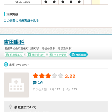
08:30-17:10
治療実績
この病院の治療実績を見る
吉田眼科
愛媛県松山市道後町（南町駅、道後公園駅、道後温泉駅）
駐車場あり
電子決済可
マイナ受付
女医在籍
土曜（〜12:00）
3.22
1件
アクセス数 7月:
127
| 6月:
123
霰粒腫について