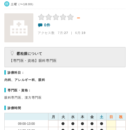
土曜（〜18:00）
－
0件
アクセス数 7月:
27
| 6月:
19
霰粒腫について
【専門医・資格】
眼科専門医
診療科目：
内科、アレルギー科、眼科
専門医・資格：
眼科専門医、漢方専門医
診療時間
月
火
水
木
金
土
日
祝
09:00-13:00