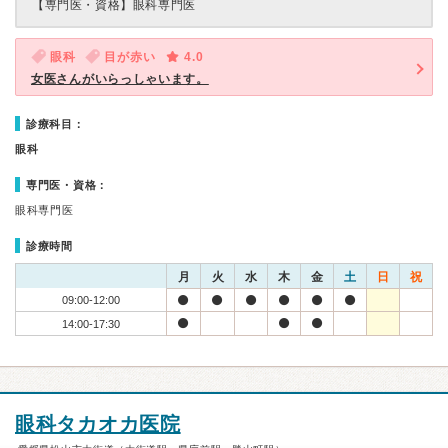
【専門医・資格】
眼科専門医
眼科
目が赤い
4.0
女医さんがいらっしゃいます。
診療科目：
眼科
専門医・資格：
眼科専門医
診療時間
月
火
水
木
金
土
日
祝
09:00-12:00
14:00-17:30
眼科タカオカ医院