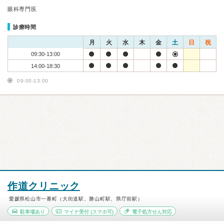
眼科専門医
診療時間
月
火
水
木
金
土
日
祝
09:30-13:00
14:00-18:30
09:00-13:00
作道クリニック
愛媛県松山市一番町（大街道駅、勝山町駅、県庁前駅）
駐車場あり
マイナ受付
(スマホ可)
電子処方せん対応