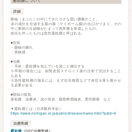
霰粒腫について
詳細
眼瞼（まぶた）の中にできた小さな固い腫瘤のこと。
涙の成分を分泌する脂の腺（マイボーム腺)の出口がつまり、その
中に粥状の分泌物がたまって肉芽腫を形成したもの。
炎症を伴ったものは急性霰粒腫と呼ばれる。
■症状
・眼瞼の腫れ
・異物感
■治療
・手術：霰粒腫を包んでいる袋ごと摘出する
※早期の場合には、副腎皮質ステロイド薬の注射で完治すること
もある
※急性霰粒腫の場合には、まず抗生物質などで炎症を落ち着かせ
る必要がある
■類似の病気
麦粒腫、涙嚢炎、涙小管炎、眼窩蜂窩織炎、悪性腫瘍 など
▼霰粒腫とは（日本眼科学会）
https://www.nichigan.or.jp/public/disease/name.html?pdid=6
治療実績
霰粒腫
（DPC治療実績）