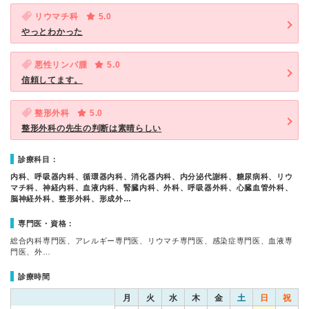
リウマチ科
5.0
やっとわかった
悪性リンパ腫
5.0
信頼してます。
整形外科
5.0
整形外科の先生の判断は素晴らしい
診療科目：
内科、呼吸器内科、循環器内科、消化器内科、内分泌代謝科、糖尿病科、リウ
マチ科、神経内科、血液内科、腎臓内科、外科、呼吸器外科、心臓血管外科、
脳神経外科、整形外科、形成外…
専門医・資格：
総合内科専門医、アレルギー専門医、リウマチ専門医、感染症専門医、血液専
門医、外…
診療時間
月
火
水
木
金
土
日
祝