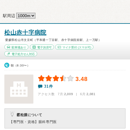
駅周辺
松山赤十字病院
愛媛県松山市文京町（平和通一丁目駅、赤十字病院前駅、上一万駅）
駐車場あり
電子決済可
マイナ受付
(スマホ可)
電子処方せん対応
朝（8:30〜）
3.48
31件
アクセス数 7月:
2,009
| 6月:
2,081
霰粒腫について
【専門医・資格】
眼科専門医