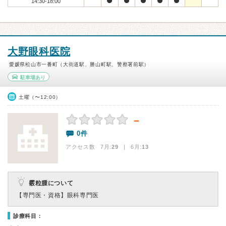
14:30-18:00
大野眼科医院
愛媛県松山市一番町（大街道駅、勝山町駅、警察署前駅）
駐車場あり
土曜（〜12:00）
－
0件
アクセス数 7月:
29
| 6月:
13
霰粒腫について
【専門医・資格】
眼科専門医
診療科目：