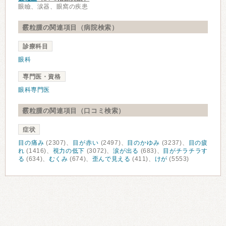
眼瞼、涙器、眼窩の疾患
霰粒腫の関連項目（病院検索）
診療科目
眼科
専門医・資格
眼科専門医
霰粒腫の関連項目（口コミ検索）
症状
目の痛み
(2307)、
目が赤い
(2497)、
目のかゆみ
(3237)、
目の疲
れ
(1416)、
視力の低下
(3072)、
涙が出る
(683)、
目がチラチラす
る
(634)、
むくみ
(674)、
歪んで見える
(411)、
けが
(5553)