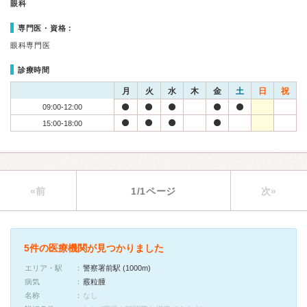
眼科
専門医・資格：
眼科専門医
診療時間
月
火
水
木
金
土
日
祝
09:00-12:00
15:00-18:00
«前
1/1ページ
次»
5件の医療機関が見つかりました
エリア・駅
警察署前駅 (1000m)
病気
霰粒腫
名称
なし