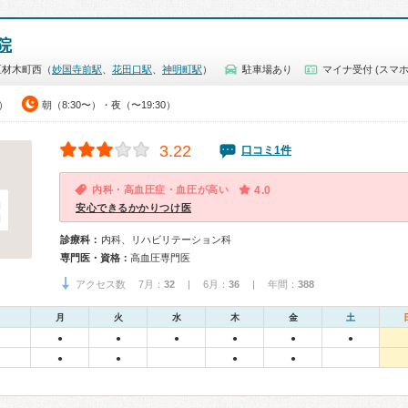
院
区材木町西（
妙国寺前駅
、
花田口駅
、
神明町駅
）
駐車場あり
マイナ受付 (スマホ
0）
朝（8:30〜）・夜（〜19:30）
3.22
口コミ1件
内科・高血圧症・血圧が高い
4.0
安心できるかかりつけ医
診療科：
内科、リハビリテーション科
専門医・資格：
高血圧専門医
アクセス数 7月：
32
| 6月：
36
| 年間：
388
月
火
水
木
金
土
●
●
●
●
●
●
●
●
●
●