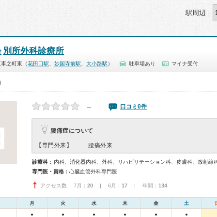
駅周辺
別所外科診療所
會
区車之町東（
花田口駅
、
妙国寺前駅
、
大小路駅
）
駐車場あり
マイナ受付
0）
－
口コミ0件
腰痛症について
【専門外来】
腰痛外来
診療科：
内科、消化器内科、外科、リハビリテーション科、皮膚科、放射線
専門医・資格：
心臓血管外科専門医
アクセス数 7月：
20
| 6月：
17
| 年間：
134
月
火
水
木
金
土
●
●
●
●
●
●