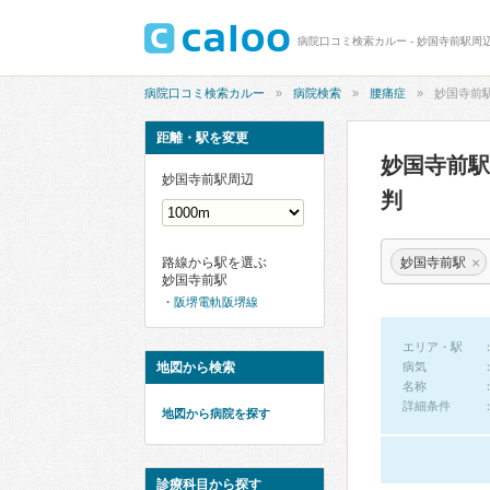
病院口コミ検索カルー - 妙国寺前駅周
病院口コミ検索カルー
病院検索
腰痛症
妙国寺前
距離・駅を変更
妙国寺前
妙国寺前駅周辺
判
×
妙国寺前駅
路線から駅を選ぶ
妙国寺前駅
阪堺電軌阪堺線
エリア・駅
地図から検索
病気
名称
詳細条件
地図から病院を探す
診療科目から探す