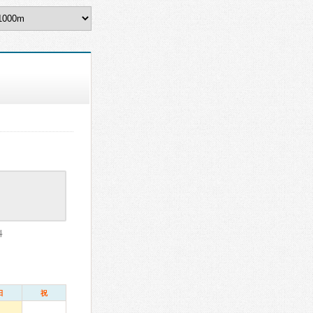
科
日
祝