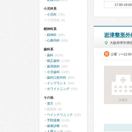
17:00-19:00
小児科系
小児科
(7件)
小児外科
(0)
精神科系
岩津整形外
精神科
(9件)
心療内科
(8件)
大阪府堺市堺
歯科系
土曜（〜12:0
歯科
(31件)
矯正歯科
(11件)
歯周病科
(2件)
小児歯科
(18件)
歯科口腔外科
(9件)
インプラント
(3件)
ホワイトニング
(2件)
その他
診療所
漢方
(1件)
救急科
(0)
ペインクリニック
(1件)
予防接種
(31件)
健康診断
(5件)
人間ドック
(1件)