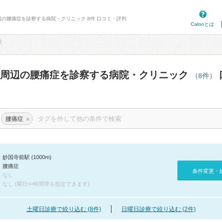
辺の腰痛症を診察する病院・クリニック 8件 口コミ・評判
Calooとは
駅
駅周辺の腰痛症を診察する病院・クリニック
（8件）
×
腰痛症
妙国寺前駅 (1000m)
腰痛症
条件変更・
なし
なし (曜日や時間帯を指定できます)
土曜日診療で絞り込む (8件)
日曜日診療で絞り込む (2件)