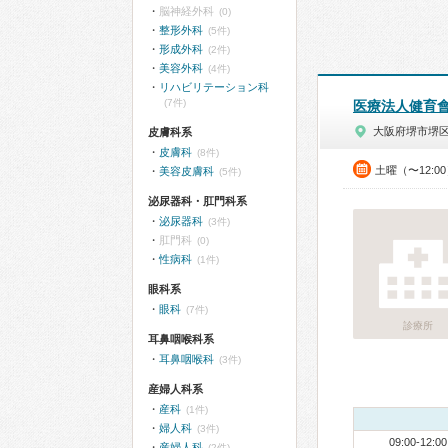
脳神経外科
(0)
整形外科
(5件)
形成外科
(2件)
美容外科
(4件)
リハビリテーション科
(7件)
医療法人健育
大阪府堺市堺
皮膚科系
皮膚科
(8件)
土曜（〜12:0
美容皮膚科
(5件)
泌尿器科・肛門科系
泌尿器科
(3件)
肛門科
(0)
性病科
(1件)
眼科系
眼科
(7件)
診療所
耳鼻咽喉科系
耳鼻咽喉科
(3件)
産婦人科系
産科
(1件)
婦人科
(3件)
09:00-12:00
産婦人科
(2件)