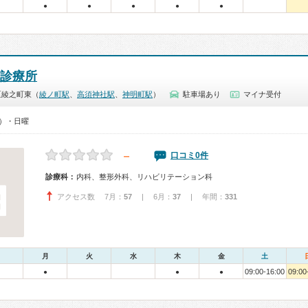
●
●
●
●
●
診療所
区綾之町東（
綾ノ町駅
、
高須神社駅
、
神明町駅
）
駐車場あり
マイナ受付
0）・日曜
－
口コミ0件
診療科：
内科、整形外科、リハビリテーション科
アクセス数 7月：
57
| 6月：
37
| 年間：
331
月
火
水
木
金
土
09:00-16:00
09:00
●
●
●