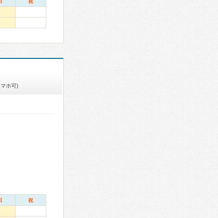
日
祝
スマホ可)
日
祝