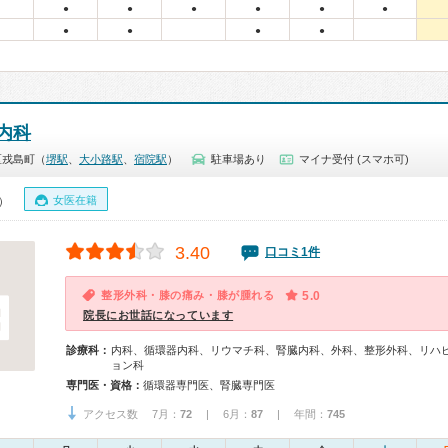
●
●
●
●
●
●
●
●
●
●
内科
区戎島町（
堺駅
、
大小路駅
、
宿院駅
）
駐車場あり
マイナ受付 (スマホ可)
女医在籍
0）
3.40
口コミ1件
整形外科・膝の痛み・膝が腫れる
5.0
院長にお世話になっています
診療科：
内科、循環器内科、リウマチ科、腎臓内科、外科、整形外科、リハ
ョン科
専門医・資格：
循環器専門医、腎臓専門医
アクセス数 7月：
72
| 6月：
87
| 年間：
745