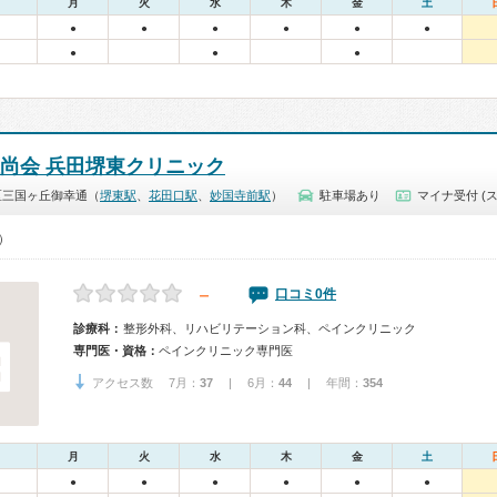
月
火
水
木
金
土
●
●
●
●
●
●
●
●
●
恒尚会 兵田堺東クリニック
区三国ヶ丘御幸通（
堺東駅
、
花田口駅
、
妙国寺前駅
）
駐車場あり
マイナ受付 (
0）
－
口コミ0件
診療科：
整形外科、リハビリテーション科、ペインクリニック
専門医・資格：
ペインクリニック専門医
アクセス数 7月：
37
| 6月：
44
| 年間：
354
月
火
水
木
金
土
●
●
●
●
●
●