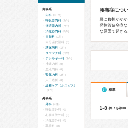
内科系
腰痛症につ
内科
(30件)
腰に負担がかか
呼吸器内科
(2件)
脊柱管狭窄症な
循環器内科
(7件)
な原因で起きる
消化器内科
(8件)
胃腸科
(1件)
内分泌代謝科
(0)
糖尿病科
(1件)
リウマチ科
(2件)
アレルギー科
(3件)
神経内科
(0)
血液内科
(0)
腎臓内科
(2件)
人工透析
(0)
緩和ケア（ホスピス）
標準
(1件)
外科系
外科
(4件)
1-8
件 / 8件中
呼吸器外科
(0)
心臓血管外科
(0)
消化器外科
(0)
乳腺科
(0)