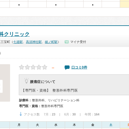
●
●
●
科クリニック
区三宝町（
七道駅
、
高須神社駅
、
綾ノ町駅
）
マイナ受付
0）
－
口コミ0件
腰痛症について
【専門医・資格】
整形外科専門医
診療科：
整形外科、リハビリテーション科
専門医・資格：
整形外科専門医
アクセス数 7月：
23
| 6月：
30
| 年間：
164
月
火
水
木
金
土