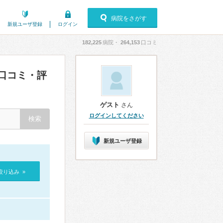
病院をさがす
新規ユーザ登録
ログイン
182,225
病院・
264,153
口コミ
口コミ・評
ゲスト
さん
ログインしてください
新規ユーザ登録
絞り込み »