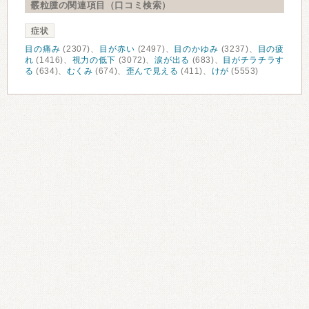
霰粒腫の関連項目（口コミ検索）
症状
目の痛み
(2307)、
目が赤い
(2497)、
目のかゆみ
(3237)、
目の疲
れ
(1416)、
視力の低下
(3072)、
涙が出る
(683)、
目がチラチラす
る
(634)、
むくみ
(674)、
歪んで見える
(411)、
けが
(5553)