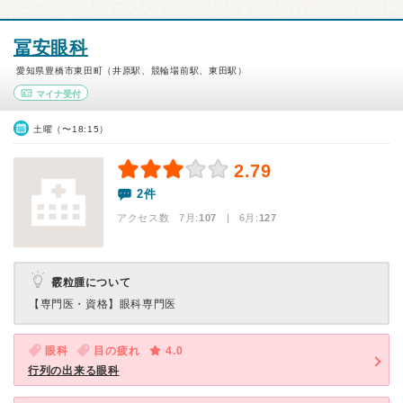
冨安眼科
愛知県豊橋市東田町（井原駅、競輪場前駅、東田駅）
マイナ受付
土曜（〜18:15）
2.79
2件
アクセス数 7月:
107
| 6月:
127
霰粒腫について
【専門医・資格】
眼科専門医
眼科
目の疲れ
4.0
行列の出来る眼科