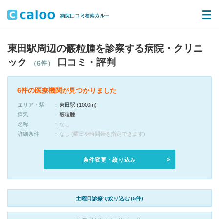
東田駅周辺の霰粒腫を診察する病院・クリニ
ック
口コミ・評判
（6件）
6件の医療機関が見つかりました
エリア・駅
東田駅 (1000m)
病気
霰粒腫
名称
なし
詳細条件
なし (曜日や時間帯を指定できます)
条件変更・絞り込み
土曜日診療で絞り込む (5件)