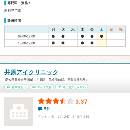
専門医・資格：
眼科専門医
診療時間
月
火
水
木
金
土
日
祝
09:00-12:00
15:00-17:00
井原アイクリニック
愛知県豊橋市平川町（井原駅、競輪場前駅、運動公園前駅）
駐車場あり
マイナ受付
電子処方せん対応
3.37
5件
アクセス数 7月:
247
| 6月:
249