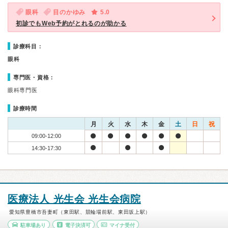
眼科
目のかゆみ
5.0
初診でもWeb予約がとれるのが助かる
診療科目：
眼科
専門医・資格：
眼科専門医
診療時間
月
火
水
木
金
土
日
祝
09:00-12:00
14:30-17:30
医療法人 光生会 光生会病院
愛知県豊橋市吾妻町（東田駅、競輪場前駅、東田坂上駅）
駐車場あり
電子決済可
マイナ受付