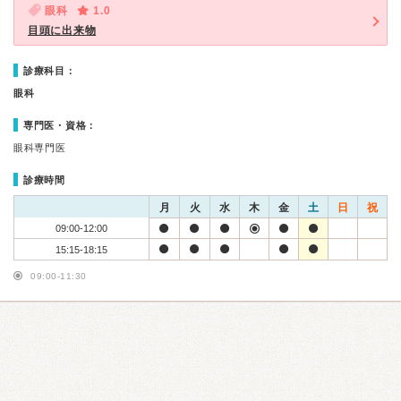
眼科
1.0
目頭に出来物
診療科目：
眼科
専門医・資格：
眼科専門医
診療時間
月
火
水
木
金
土
日
祝
09:00-12:00
15:15-18:15
09:00-11:30