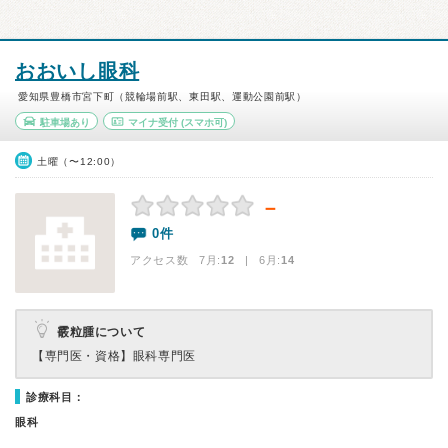
おおいし眼科
愛知県豊橋市宮下町（競輪場前駅、東田駅、運動公園前駅）
駐車場あり
マイナ受付
(スマホ可)
土曜（〜12:00）
－
0件
アクセス数 7月:
12
| 6月:
14
霰粒腫について
【専門医・資格】
眼科専門医
診療科目：
眼科