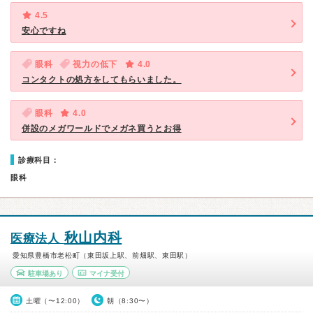
4.5
安心ですね
眼科
視力の低下
4.0
コンタクトの処方をしてもらいました。
眼科
4.0
併設のメガワールドでメガネ買うとお得
診療科目：
眼科
秋山内科
医療法人
愛知県豊橋市老松町（東田坂上駅、前畑駅、東田駅）
駐車場あり
マイナ受付
土曜（〜12:00）
朝（8:30〜）