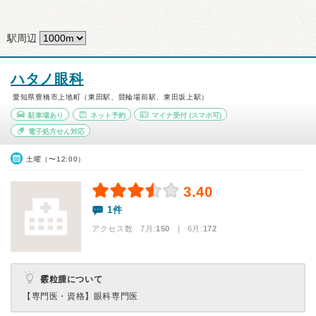
駅周辺
ハタノ眼科
愛知県豊橋市上地町（東田駅、競輪場前駅、東田坂上駅）
駐車場あり
ネット予約
マイナ受付
(スマホ可)
電子処方せん対応
土曜（〜12:00）
3.40
1件
アクセス数 7月:
150
| 6月:
172
霰粒腫について
【専門医・資格】
眼科専門医