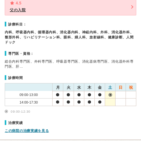
4.5
父の入院
診療科目：
内科、呼吸器内科、循環器内科、消化器内科、神経内科、外科、消化器外科、
整形外科、リハビリテーション科、眼科、婦人科、放射線科、健康診断、人間
ドック
専門医・資格：
総合内科専門医、外科専門医、呼吸器専門医、消化器病専門医、消化器外科専
門医、肝…
診療時間
月
火
水
木
金
土
日
祝
09:00-13:00
14:00-17:30
09:00-12:30
治療実績
この病院の治療実績を見る