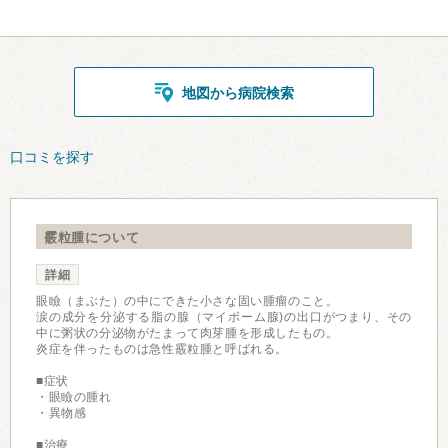
地図から病院検索
口コミを探す
霰粒腫について
詳細
眼瞼（まぶた）の中にできた小さな固い腫瘤のこと。
涙の成分を分泌する脂の腺（マイボーム腺)の出口がつまり、その
中に粥状の分泌物がたまって肉芽腫を形成したもの。
炎症を伴ったものは急性霰粒腫と呼ばれる。
■症状
・眼瞼の腫れ
・異物感
■治療