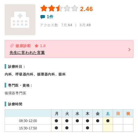
2.46
1件
アクセス数 7月:
64
| 6月:
49
健康診断
1.0
先生に言われた言葉
診療科目：
内科、呼吸器内科、循環器内科、眼科
専門医・資格：
循環器専門医
診療時間
月
火
水
木
金
土
日
祝
08:30-12:00
15:30-17:50