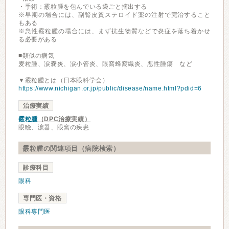
・手術：霰粒腫を包んでいる袋ごと摘出する
※早期の場合には、副腎皮質ステロイド薬の注射で完治すること
もある
※急性霰粒腫の場合には、まず抗生物質などで炎症を落ち着かせ
る必要がある
■類似の病気
麦粒腫、涙嚢炎、涙小管炎、眼窩蜂窩織炎、悪性腫瘍 など
▼霰粒腫とは（日本眼科学会）
https://www.nichigan.or.jp/public/disease/name.html?pdid=6
治療実績
霰粒腫
（DPC治療実績）
眼瞼、涙器、眼窩の疾患
霰粒腫の関連項目（病院検索）
診療科目
眼科
専門医・資格
眼科専門医