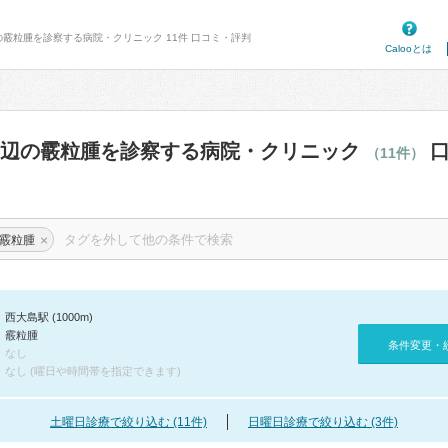
の霰粒腫を診察する病院・クリニック 11件 口コミ・評判
Calooとは
周辺の霰粒腫を診察する病院・クリニック
口
（11件）
×
霰粒腫
西大島駅 (1000m)
霰粒腫
条件変更・
なし
なし (曜日や時間帯を指定できます)
土曜日診療で絞り込む (11件)
日曜日診療で絞り込む (3件)