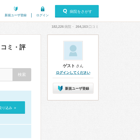
病院をさがす
新規ユーザ登録
ログイン
182,226
病院・
264,163
口コミ
コミ・評
ゲスト
さん
ログインしてください
新規ユーザ登録
絞り込み »