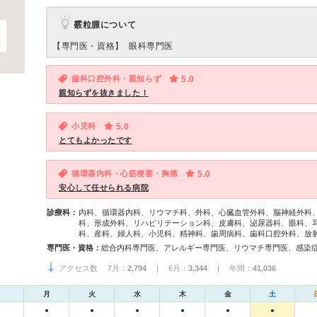
霰粒腫について
【専門医・資格】
眼科専門医
歯科口腔外科・親知らず
5.0
親知らずを抜きました！
小児科
5.0
とてもよかったです
循環器内科・心筋梗塞・胸痛
5.0
安心して任せられる病院
診療科：
内科、循環器内科、リウマチ科、外科、心臓血管外科、脳神経外科
科、形成外科、リハビリテーション科、皮膚科、泌尿器科、眼科、
科、産科、婦人科、小児科、精神科、歯周病科、歯科口腔外科、放
専門医・資格：
アクセス数 7月：
2,794
| 6月：
3,344
| 年間：
41,036
月
火
水
木
金
土
●
●
●
●
●
●