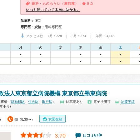
眼科・ものもらい（麦粒種）
5.0
いつも開いていて本当に助かる。
診療科：
眼科
専門医・資格：
眼科専門医
アクセス数 7月：
228
| 6月：
273
| 年間：
3,118
月
火
水
木
金
土
●
●
●
●
●
●
●
●
●
●
政法人東京都立病院機構 東京都立墨東病院
江東橋（
錦糸町駅
、
住吉駅
、
亀戸駅
）
駐車場あり
電子決済可
治療実績
マホ可)
女医在籍
0）
朝（8:30〜）
3.70
口コミ67件