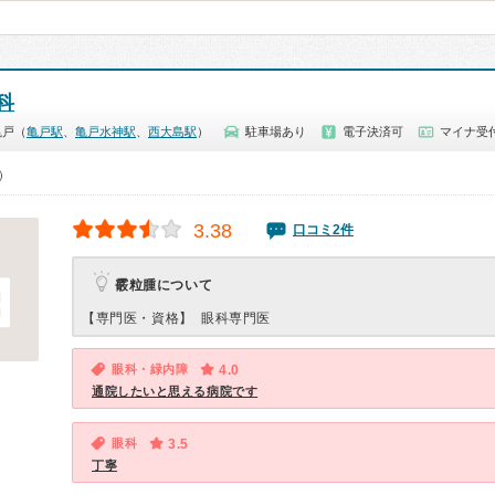
科
亀戸（
亀戸駅
、
亀戸水神駅
、
西大島駅
）
駐車場あり
電子決済可
マイナ受
0）
3.38
口コミ2件
霰粒腫について
【専門医・資格】
眼科専門医
眼科・緑内障
4.0
通院したいと思える病院です
眼科
3.5
丁寧