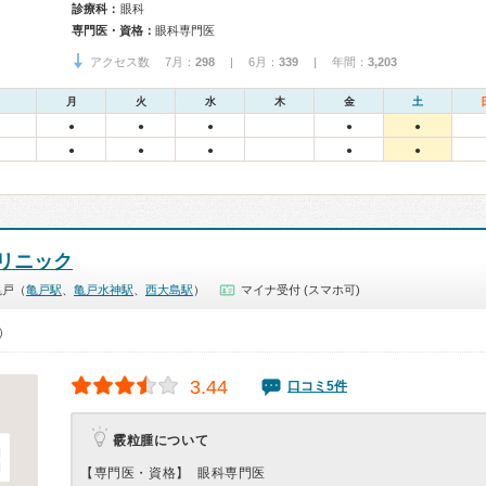
診療科：
眼科
専門医・資格：
眼科専門医
アクセス数 7月：
298
| 6月：
339
| 年間：
3,203
月
火
水
木
金
土
●
●
●
●
●
●
●
●
●
●
リニック
亀戸（
亀戸駅
、
亀戸水神駅
、
西大島駅
）
マイナ受付 (スマホ可)
0）
3.44
口コミ5件
霰粒腫について
【専門医・資格】
眼科専門医