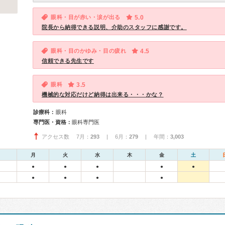
眼科・目が赤い・涙が出る
5.0
院長から納得できる説明、介助のスタッフに感謝です。
眼科・目のかゆみ・目の疲れ
4.5
信頼できる先生です
眼科
3.5
機械的な対応だけど納得は出来る・・・かな？
診療科：
眼科
専門医・資格：
眼科専門医
アクセス数 7月：
293
| 6月：
279
| 年間：
3,003
月
火
水
木
金
土
●
●
●
●
●
●
●
●
●