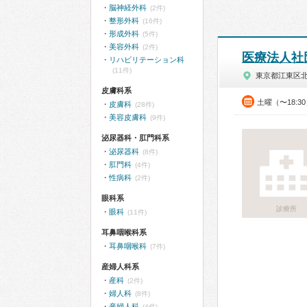
脳神経外科
(2件)
整形外科
(16件)
形成外科
(5件)
美容外科
(2件)
医療法人社
リハビリテーション科
(11件)
東京都江東区
皮膚科系
土曜（〜18:
皮膚科
(28件)
美容皮膚科
(9件)
泌尿器科・肛門科系
泌尿器科
(8件)
肛門科
(4件)
性病科
(2件)
眼科系
診療所
眼科
(11件)
耳鼻咽喉科系
耳鼻咽喉科
(7件)
産婦人科系
産科
(2件)
婦人科
(8件)
産婦人科
(4件)