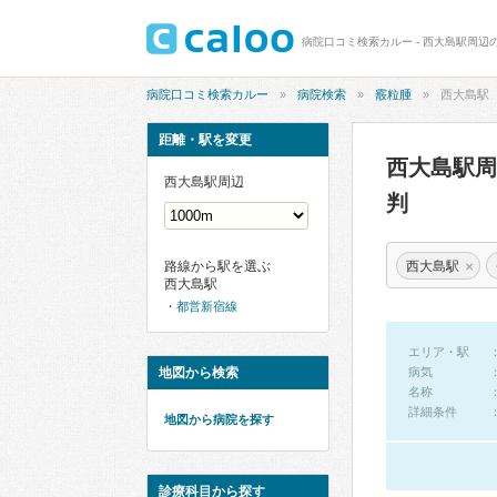
病院口コミ検索カルー - 西大島駅周辺
病院口コミ検索カルー
病院検索
霰粒腫
西大島駅
距離・駅を変更
西大島駅
西大島駅周辺
判
×
西大島駅
路線から駅を選ぶ
西大島駅
都営新宿線
エリア・駅
地図から検索
病気
名称
詳細条件
地図から病院を探す
診療科目から探す