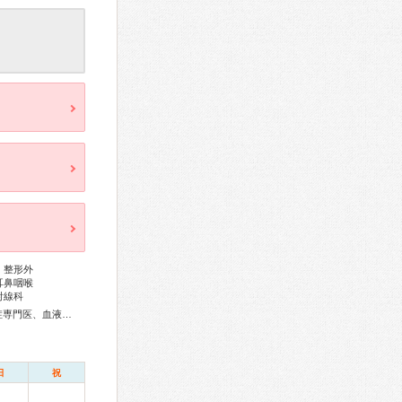
、整形外
耳鼻咽喉
射線科
総合内科専門医、アレルギー専門医、リウマチ専門医、感染症専門医、血液専門医、外科専門医、糖尿病専門医、内分泌代謝科専門医、呼吸器専門医、呼吸器外科専門医、気管支鏡専門医、循環器専門医、心臓血管外科専門医、不整脈専門医、消化器病専門医、消化器外科専門医、肝臓専門医、大腸肛門病専門医、消化器内視鏡専門医、泌尿器科専門医、腎臓専門医、透析専門医、脳血管内治療専門医、神経内科専門医、脳神経外科専門医、頭痛専門医、整形外科専門医、脊椎脊髄外科専門医、形成外科専門医、熱傷専門医、皮膚科専門医、眼科専門医、耳鼻咽喉科専門医、めまい相談医、産婦人科専門医、婦人科腫瘍専門医、生殖医療専門医、乳腺専門医、周産期(新生児)専門医、小児科専門医、小児神経専門医、老年病専門医、認知症専門医、老年精神専門医、一般病院連携精神医学専門医、精神科専門医、麻酔科専門医、ペインクリニック専門医、細胞診専門医、超音波専門医、病理専門医、口腔外科専門医、歯科麻酔専門医、放射線科専門医、臨床遺伝専門医、救急科専門医、がん治療認定医
日
祝