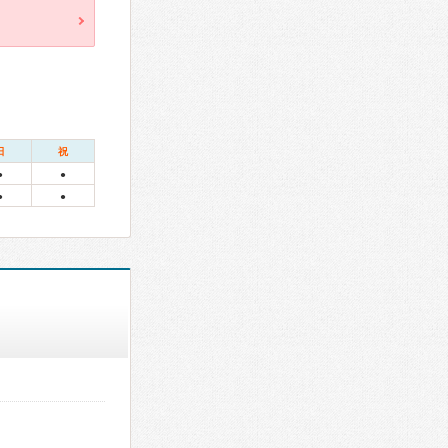
日
祝
●
●
●
●