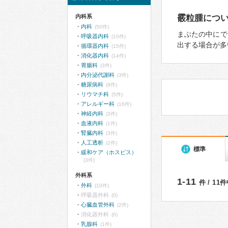
内科系
霰粒腫につ
内科
(50件)
まぶたの中にで
呼吸器内科
(10件)
出する場合が多
循環器内科
(15件)
消化器内科
(14件)
胃腸科
(3件)
内分泌代謝科
(3件)
糖尿病科
(9件)
リウマチ科
(5件)
アレルギー科
(16件)
神経内科
(3件)
血液内科
(1件)
腎臓内科
(3件)
人工透析
(2件)
標準
緩和ケア（ホスピス）
(3件)
外科系
1-11
件 / 11
外科
(10件)
呼吸器外科
(0)
心臓血管外科
(2件)
消化器外科
(0)
乳腺科
(1件)