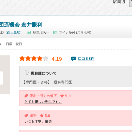
駅周辺
団遥颯会 倉井眼科
北砂（
西大島駅
）
駐車場あり
マイナ受付 (スマホ可)
30）・日曜・祝日
4.19
口コミ8件
霰粒腫について
【専門医・資格】
眼科専門医
眼科・視力の低下
5.0
とても優しい先生です。
眼科
5.0
いつも丁寧、親切