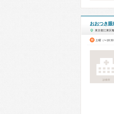
おおつき眼
東京都江東区
土曜（〜18:3
診療所