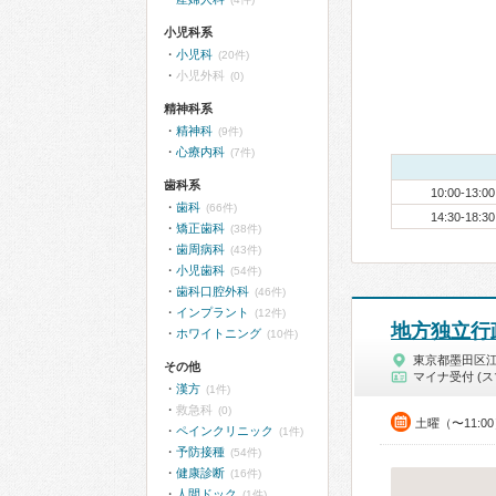
小児科系
小児科
(20件)
小児外科
(0)
精神科系
精神科
(9件)
心療内科
(7件)
歯科系
10:00-13:00
歯科
(66件)
14:30-18:30
矯正歯科
(38件)
歯周病科
(43件)
小児歯科
(54件)
歯科口腔外科
(46件)
インプラント
(12件)
地方独立行
ホワイトニング
(10件)
東京都墨田区
その他
マイナ受付 (ス
漢方
(1件)
救急科
(0)
土曜（〜11:0
ペインクリニック
(1件)
予防接種
(54件)
健康診断
(16件)
人間ドック
(1件)