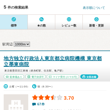
5
件の検索結果
表示順について
標準
★の数
レビュー数
新着・更新
駅周辺
地方独立行政法人東京都立病院機構 東京都
立墨東病院
東京都墨田区江東橋（錦糸町駅、住吉駅、亀戸駅）
駐車場あり
電子決済可
マイナ受付
(スマホ可)
女医在籍
土曜（〜11:00）
朝（8:30〜）
3.70
67件