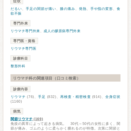
症状
だるい
、
手足の関節が痛い
、
膝の痛み
、
発熱
、
手や指の変形
、
食
欲不振
専門外来
リウマチ専門外来
、
成人の膠原病専門外来
専門医・資格
リウマチ専門医
診療科目
整形外科
リウマチ科の関連項目（口コミ検索）
診療内容
リウマチ
(76)、
手足
(832)、
再検査・精密検査
(914)、
全身症状
(1160)
病気
関節リウマチ
(169)
免疫の異常によって起きる病気。 30代～50代の女性に多く、関
節が痛み、ゴムのように柔らかく腫れるのが特徴。次第に関節と