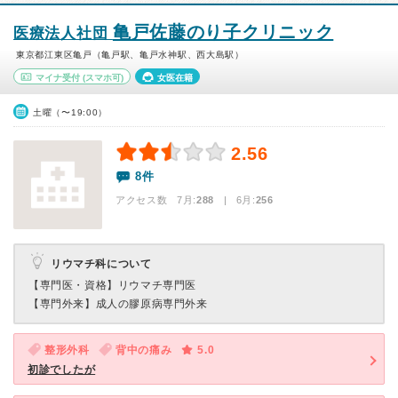
亀戸佐藤のり子クリニック
医療法人社団
東京都江東区亀戸（亀戸駅、亀戸水神駅、西大島駅）
マイナ受付
(スマホ可)
女医在籍
土曜（〜19:00）
2.56
8件
アクセス数 7月:
288
| 6月:
256
リウマチ科について
【専門医・資格】
リウマチ専門医
【専門外来】
成人の膠原病専門外来
整形外科
背中の痛み
5.0
初診でしたが