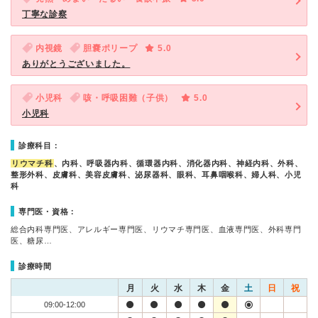
丁寧な診察
内視鏡
胆嚢ポリープ
5.0
ありがとうございました。
小児科
咳・呼吸困難（子供）
5.0
小児科
診療科目：
リウマチ科
、内科、呼吸器内科、循環器内科、消化器内科、神経内科、外科、
整形外科、皮膚科、美容皮膚科、泌尿器科、眼科、耳鼻咽喉科、婦人科、小児
科
専門医・資格：
総合内科専門医、アレルギー専門医、リウマチ専門医、血液専門医、外科専門
医、糖尿…
診療時間
月
火
水
木
金
土
日
祝
09:00-12:00