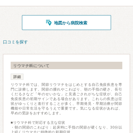
地図から病院検索
口コミを探す
リウマチ科について
詳細
リウマチ科では、関節リウマチをはじめとする自己免疫疾患を専
門に診療します。関節の腫れやこわばり、朝の手指の硬さ、長引
くだるさなど「年のせいかな」と見過ごされがちな症状が、自己
免疫疾患の初期サインである場合があります。これらの疾患は症
状がゆっくりと進行することが多く、早期発見・早期治療が関節
機能や日常生活を守るうえで重要です。気になる症状があれば、
早めの受診をおすすめします。
■リウマチ科で対応する主な症状
・朝の関節のこわばり：起床時に手指の関節が硬くなり、30分以
上続くリウマチに特徴的な初期症状