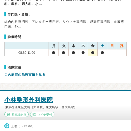
科、産科、婦人科、小…
専門医・資格：
総合内科専門医、アレルギー専門医、リウマチ専門医、感染症専門医、血液専
門医、外…
診療時間
月
火
水
木
金
土
日
祝
08:30-11:00
治療実績
この病院の治療実績を見る
小林整形外科医院
東京都江東区大島（大島駅、東大島駅、西大島駅）
駐車場あり
マイナ受付
土曜（〜13:00）