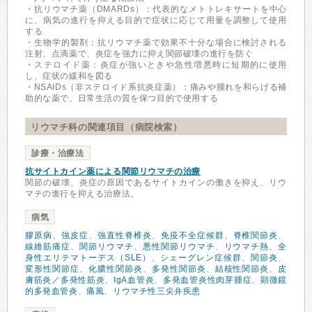
・抗リウマチ薬（DMARDs）：代表的なメトトレキサートを中心
に、病気の進行を抑える目的で症状に応じて用量を調整して使用
する
・生物学的製剤：抗リウマチ薬で効果不十分な場合に検討される
注射、点滴薬で、炎症を強力に抑え関節破壊の進行を防ぐ
・ステロイド薬：炎症が強いときや急性増悪時に短期的に使用
し、症状の緩和を図る
・NSAIDs（非ステロイド系抗炎症薬）：痛みや腫れを和らげる補
助的な薬で、日常生活の質を保つ目的で使用する
リウマチ科の関連項目（病院検索）
診療・治療法
抗サイトカイン薬による関節リウマチの治療
関節の破壊、炎症の原因であるサイトカインの働きを抑え、リウ
マチの進行を抑える治療法。
病気
膠原病
、
強皮症
、
強直性脊椎炎
、
免疫不全症候群
、
脊椎関節炎
、
線維筋痛症
、
関節リウマチ
、
悪性関節リウマチ
、
リウマチ熱
、
全
身性エリテマトーデス（SLE）
、
シェーグレン症候群
、
関節炎
、
変形性関節症
、
化膿性関節炎
、
多発性関節炎
、
結核性関節炎
、
皮
膚筋炎／多発性筋炎
、
IgA血管炎
、
多発血管炎性肉芽腫症
、
顕微鏡
的多発血管炎
、
痛風
、
リウマチ性三尖弁疾患