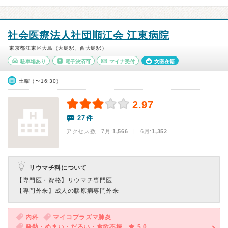
社会医療法人社団順江会 江東病院
東京都江東区大島（大島駅、西大島駅）
駐車場あり
電子決済可
マイナ受付
女医在籍
土曜（〜16:30）
2.97
27件
アクセス数 7月:
1,566
| 6月:
1,352
リウマチ科について
【専門医・資格】
リウマチ専門医
【専門外来】
成人の膠原病専門外来
内科
マイコプラズマ肺炎
発熱・めまい・だるい・食欲不振
5.0