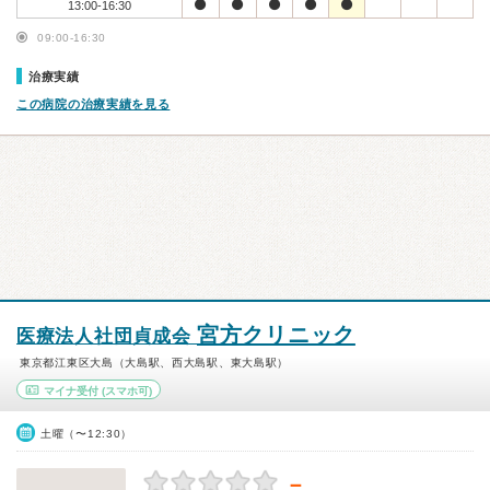
13:00-16:30
09:00-16:30
治療実績
この病院の治療実績を見る
宮方クリニック
医療法人社団貞成会
東京都江東区大島（大島駅、西大島駅、東大島駅）
マイナ受付
(スマホ可)
土曜（〜12:30）
－