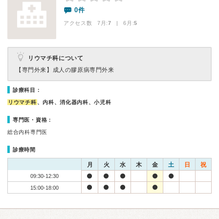
0件
アクセス数 7月:
7
| 6月:
5
リウマチ科について
【専門外来】
成人の膠原病専門外来
診療科目：
リウマチ科
、内科、消化器内科、小児科
専門医・資格：
総合内科専門医
診療時間
月
火
水
木
金
土
日
祝
09:30-12:30
15:00-18:00