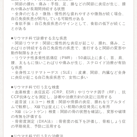
・関節の腫れ・痛み：手指、足、膝などの関節に炎症が生じ、腫
れや痛みが長期間持続する状態
・全身のだるさ・微熱：慢性的な疲れやすさや微熱が続く場合、
自己免疫疾患が関与している可能性がある
・食欲不振：自己免疫疾患のサインとして、食欲の低下が続くこ
とがある
■リウマチ科で診療する主な疾患
・関節リウマチ：関節に慢性的な炎症が起こり、腫れ、痛み、こ
わばりが持続する自己免疫性の疾患で、進行すると関節の変形や
動作制限をきたす
・リウマチ性多発性筋痛症（PMR）：50歳以上に多く、首、肩、
腰、太ももに強いこわばりや痛みが生じ、ステロイド治療が有効
な疾患
・全身性エリテマトーデス（SLE）：皮膚、関節、内臓など全身
に炎症が起こる自己免疫疾患で、女性に多い
■リウマチ科で行う主な検査
・血液検査：炎症反応（CRP、ESR）やリウマチ因子（RF）、抗
CCP抗体などを測定し、診断や治療方針の決定に活用する
・超音波（エコー）検査：関節や滑膜の炎症、腫れをリアルタイ
ムで観察し、X線では捉えにくい初期の炎症発見にも有用
・X線（レントゲン）検査：関節の骨の状態を確認し、変形や破壊
の有無を評価する
・骨密度測定（DXA法）：骨密度の低下を評価し、骨粗しょう症
の早期発見、予防に活用する
■リウマチ科で行う主な治療法