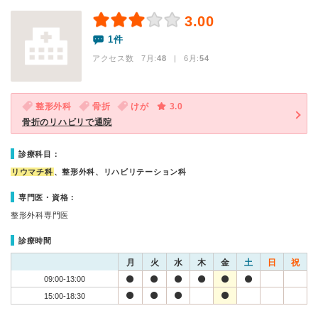
3.00
1件
アクセス数 7月:
48
| 6月:
54
整形外科
骨折
けが
3.0
骨折のリハビリで通院
診療科目：
リウマチ科
、整形外科、リハビリテーション科
専門医・資格：
整形外科専門医
診療時間
月
火
水
木
金
土
日
祝
09:00-13:00
15:00-18:30