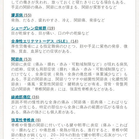
しての働きが失われ、放っておくと寝たきりになる場合もある。
手足の関節の痛み、関節に水が溜まる、関節が変形するなど
膠原病
(55)
発熱、だるさ、疲れやすさ、冷え、関節痛、発疹など
シェーグレン症候群
(19)
目が乾燥する、目が痛い、口の中の乾燥など
全身性エリテマトーデス（SLE）
(14)
厚生労働省による指定難病のひとつ。顔や手足に紫色の発疹、微
熱、貧血、血尿などの症状がある。
関節炎
(53)
関節に炎症（痛み・腫れ・赤み・可動域制限など）が現れる病気
の総称。症状も局部症状（腫れ・痛み・赤み・可動域制限など）
だけでなく、全身症状（発熱・全身の倦怠感・体重減少など）も
ある。手足の関節炎は、関節リウマチや細菌性関節炎（化膿性関
節炎）・痛風・変形性関節症・腱鞘炎などが有名。背骨・骨盤周
辺の関節炎「脊椎関節炎」には、強直性脊椎炎などがある。
線維筋痛症
(36)
原因不明の慢性的な全身の痛み（関節痛・筋肉痛・こわばりな
ど）が生じる。特定の部位から全身に痛みの範囲が広がる場合も
ある。痛みの強さにも個人差がある。
強直性脊椎炎
(6)
脊椎や骨盤の関節に付いている腱や靭帯に炎症（痛み・こわば
り・腫れなど）や倦怠感・発熱が現れる。進行すると、脊椎や関
節の動きが鈍くなり、20～30％の割合で腱や靭帯に石灰がついて