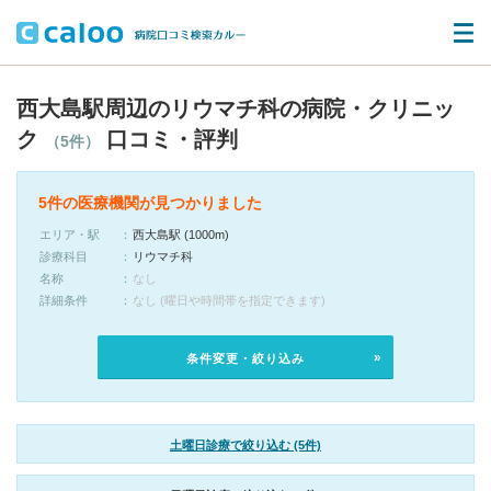
西大島駅周辺のリウマチ科の病院・クリニッ
ク
口コミ・評判
（5件）
5件の医療機関が見つかりました
エリア・駅
西大島駅 (1000m)
診療科目
リウマチ科
名称
なし
詳細条件
なし (曜日や時間帯を指定できます)
条件変更・絞り込み
土曜日診療で絞り込む (5件)