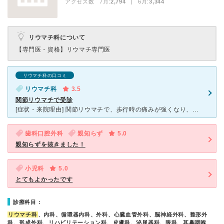
アクセス数 7月:
2,794
| 6月:
3,344
リウマチ科について
【専門医・資格】
リウマチ専門医
リウマチ科の口コミ
リウマチ科
3.5
関節リウマチで受診
[症状・来院理由] 関節リウマチで、歩行時の痛みが強くなり、人工股関節の手術が必要かどうかを含めて判断してもらうために受診しました。 [医師の診断・治療法] レントゲンやら血液検査やらMRI
歯科口腔外科
親知らず
5.0
親知らずを抜きました！
小児科
5.0
とてもよかったです
診療科目：
リウマチ科
、内科、循環器内科、外科、心臓血管外科、脳神経外科、整形外
科、形成外科、リハビリテーション科、皮膚科、泌尿器科、眼科、耳鼻咽喉