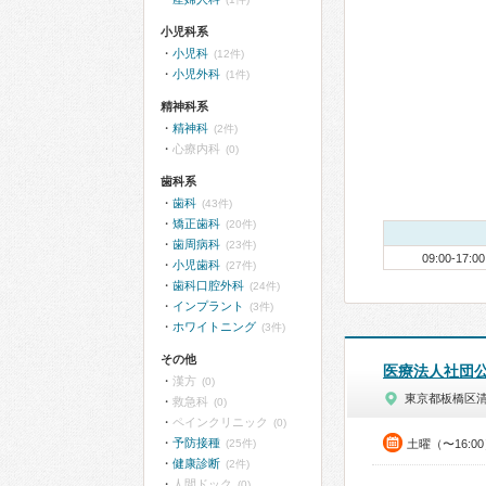
小児科系
小児科
(12件)
小児外科
(1件)
精神科系
精神科
(2件)
心療内科
(0)
歯科系
歯科
(43件)
矯正歯科
(20件)
歯周病科
(23件)
09:00-17:00
小児歯科
(27件)
歯科口腔外科
(24件)
インプラント
(3件)
ホワイトニング
(3件)
その他
医療法人社団
漢方
(0)
東京都板橋区
救急科
(0)
ペインクリニック
(0)
予防接種
(25件)
土曜（〜16:0
健康診断
(2件)
人間ドック
(0)