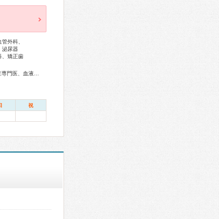
血管外科、
、泌尿器
科、矯正歯
総合内科専門医、アレルギー専門医、リウマチ専門医、感染症専門医、血液専門医、外科専門医、糖尿病専門医、内分泌代謝科専門医、甲状腺専門医、呼吸器専門医、呼吸器外科専門医、気管支鏡専門医、循環器専門医、心臓血管外科専門医、高血圧専門医、不整脈専門医、消化器病専門医、消化器外科専門医、肝臓専門医、大腸肛門病専門医、消化器内視鏡専門医、泌尿器科専門医、腎臓専門医、透析専門医、脳血管内治療専門医、神経内科専門医、脳神経外科専門医、頭痛専門医、てんかん専門医、整形外科専門医、手外科専門医、リハビリテーション科専門医、脊椎脊髄外科専門医、形成外科専門医、皮膚科専門医、眼科専門医、耳鼻咽喉科専門医、産婦人科専門医、婦人科腫瘍専門医、生殖医療専門医、乳腺専門医、産科婦人科腹腔鏡技術認定医、女性ヘルスケア専門医、周産期(新生児)専門医、小児科専門医、小児外科専門医、小児神経専門医、小児血液・がん専門医、老年病専門医、認知症専門医、老年精神専門医、一般病院連携精神医学専門医、精神科専門医、麻酔科専門医、ペインクリニック専門医、緩和医療専門医、細胞診専門医、超音波専門医、病理専門医、口腔外科専門医、レーザー専門医、核医学専門医、放射線科専門医、臨床遺伝専門医、救急科専門医、漢方専門医、がん薬物療法専門医、がん治療認定医、日本睡眠学会専門医
日
祝