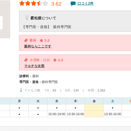
3.62
口コミ2件
霰粒腫について
【専門医・資格】
眼科専門医
眼科
5.0
眼科ならここです
小児科・けが
4.0
マルチな女医
診療科：
眼科
専門医・資格：
眼科専門医
アクセス数 7月：
93
| 6月：
134
| 年間：
1,362
月
火
水
木
金
土
●
●
●
●
●
15:00-19:00
13:30-16:00
13:30-16:00
●
●