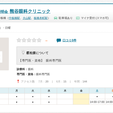
熊谷眼科クリニック
謙明会
中板橋（
中板橋駅
、
大山駅
、
板橋本町駅
）
駐車場あり
マイナ受付 (スマホ可)
0）・日曜
－
口コミ0件
霰粒腫について
【専門医・資格】
眼科専門医
診療科：
眼科
専門医・資格：
眼科専門医
アクセス数 7月：
20
| 6月：
15
| 年間：
144
月
火
水
木
金
土
●
●
●
●
14:00-17:00
14:00
●
●
●