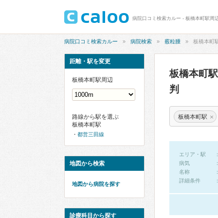
病院口コミ検索カルー - 板橋本町駅周
病院口コミ検索カルー
病院検索
霰粒腫
板橋本町
距離・駅を変更
板橋本町
板橋本町駅周辺
判
×
板橋本町駅
路線から駅を選ぶ
板橋本町駅
都営三田線
エリア・駅
地図から検索
病気
名称
詳細条件
地図から病院を探す
診療科目から探す