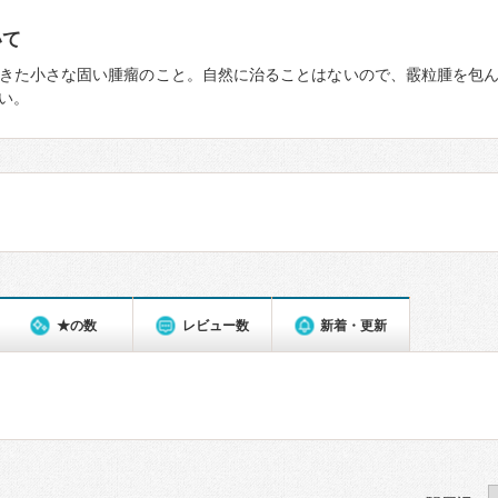
いて
きた小さな固い腫瘤のこと。自然に治ることはないので、霰粒腫を包
い。
★の数
レビュー数
新着・更新