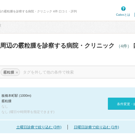
辺の霰粒腫を診察する病院・クリニック 4件 口コミ・評判
Calooとは
駅
駅周辺の霰粒腫を診察する病院・クリニック
（4件）
×
霰粒腫
板橋本町駅 (1000m)
霰粒腫
条件変更・
なし
なし (曜日や時間帯を指定できます)
土曜日診療で絞り込む (3件)
日曜日診療で絞り込む (1件)