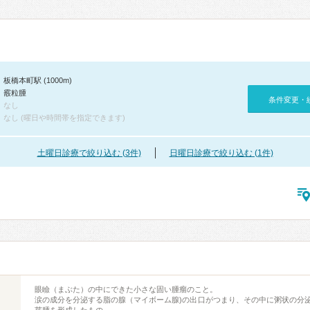
板橋本町駅 (1000m)
霰粒腫
条件変更・
なし
なし (曜日や時間帯を指定できます)
土曜日診療で絞り込む (3件)
日曜日診療で絞り込む (1件)
眼瞼（まぶた）の中にできた小さな固い腫瘤のこと。
涙の成分を分泌する脂の腺（マイボーム腺)の出口がつまり、その中に粥状の分