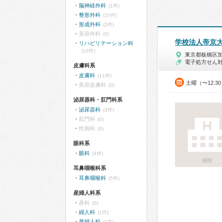
脳神経外科
(1件)
整形外科
(10件)
形成外科
(2件)
美容外科
(0)
学校法人帝京
リハビリテーション科
(10件)
東京都板橋区
電子処方せん
皮膚科系
皮膚科
(11件)
土曜（〜12:3
美容皮膚科
(0)
泌尿器科・肛門科系
泌尿器科
(3件)
肛門科
(0)
性病科
(0)
眼科系
眼科
(4件)
病院
耳鼻咽喉科系
耳鼻咽喉科
(5件)
産婦人科系
産科
(0)
婦人科
(1件)
産婦人科
(1件)