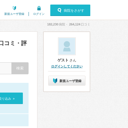
病院をさがす
新規ユーザ登録
ログイン
182,230
病院・
264,124
口コミ
口コミ・評
ゲスト
さん
ログインしてください
新規ユーザ登録
絞り込み »