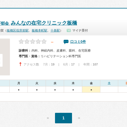
みんなの在宅クリニック板橋
平郁会
加賀（
板橋区役所前駅
、
板橋本町駅
、
十条駅
）
マイナ受付
－
口コミ0件
診療科：
内科、神経内科、皮膚科、眼科、在宅医療
専門医・資格：
リハビリテーション科専門医
アクセス数 7月：
19
| 6月：
17
| 年間：
107
月
火
水
木
金
土
●
●
●
●
●
«
1
»