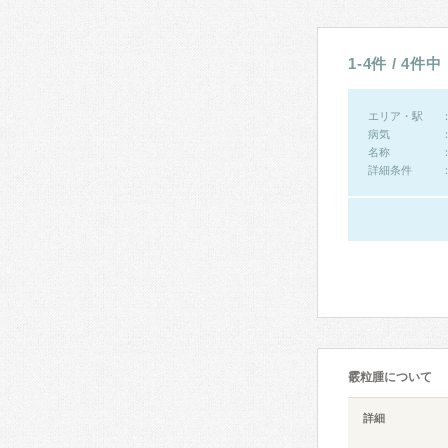
1-4件 / 4件中
エリア・駅
病気
名称
詳細条件
霰粒腫について
詳細