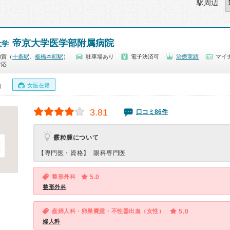
駅周辺
帝京大学医学部附属病院
大学
加賀（
十条駅
、
板橋本町駅
）
駐車場あり
電子決済可
治療実績
マイナ
対応
女医在籍
0）
3.81
口コミ86件
霰粒腫について
【専門医・資格】
眼科専門医
整形外科
5.0
整形外科
産婦人科・卵巣嚢腫・不性器出血（女性）
5.0
婦人科