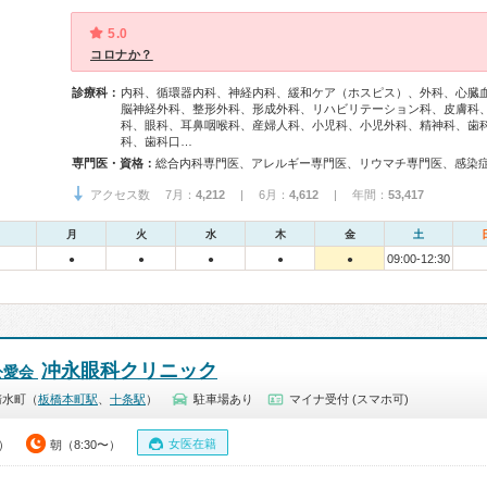
5.0
コロナか？
診療科：
内科、循環器内科、神経内科、緩和ケア（ホスピス）、外科、心臓
脳神経外科、整形外科、形成外科、リハビリテーション科、皮膚科
科、眼科、耳鼻咽喉科、産婦人科、小児科、小児外科、精神科、歯
科、歯科口…
専門医・資格：
アクセス数 7月：
4,212
| 6月：
4,612
| 年間：
53,417
月
火
水
木
金
土
09:00-12:30
●
●
●
●
●
冲永眼科クリニック
公愛会
清水町（
板橋本町駅
、
十条駅
）
駐車場あり
マイナ受付 (スマホ可)
女医在籍
0）
朝（8:30〜）