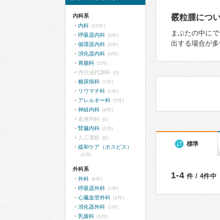
内科系
霰粒腫につ
内科
(25件)
まぶたの中にで
呼吸器内科
(3件)
出する場合が多
循環器内科
(6件)
消化器内科
(4件)
胃腸科
(1件)
内分泌代謝科
(0)
糖尿病科
(1件)
リウマチ科
(1件)
アレルギー科
(5件)
神経内科
(4件)
血液内科
(0)
腎臓内科
(1件)
人工透析
(0)
標準
緩和ケア（ホスピス）
(1件)
外科系
1-4
件 / 4件中
外科
(6件)
呼吸器外科
(1件)
心臓血管外科
(1件)
消化器外科
(1件)
乳腺科
(1件)