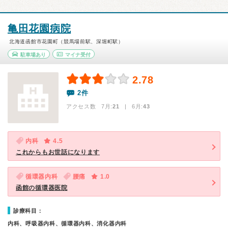
亀田花園病院
北海道函館市花園町（競馬場前駅、深堀町駅）
駐車場あり
マイナ受付
2.78
2件
アクセス数 7月:
21
| 6月:
43
内科
4.5
これからもお世話になります
循環器内科
腰痛
1.0
函館の循環器医院
診療科目：
内科、呼吸器内科、循環器内科、消化器内科