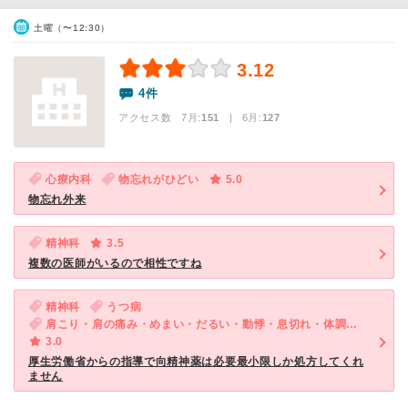
土曜（〜12:30）
3.12
4件
アクセス数 7月:
151
| 6月:
127
心療内科
物忘れがひどい
5.0
物忘れ外来
精神科
3.5
複数の医師がいるので相性ですね
精神科
うつ病
肩こり・肩の痛み・めまい・だるい・動悸・息切れ・体調不良・ED（男性）・気が滅入る・不安
3.0
厚生労働省からの指導で向精神薬は必要最小限しか処方してくれ
ません