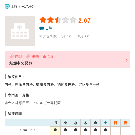
土曜（〜17:00）
2.67
1件
アクセス数 7月:
37
| 6月:
42
内科
発熱
1.5
妊娠中の発熱
診療科目：
内科、呼吸器内科、循環器内科、消化器内科、アレルギー科
専門医・資格：
総合内科専門医、アレルギー専門医
診療時間
月
火
水
木
金
土
日
祝
09:00-12:00