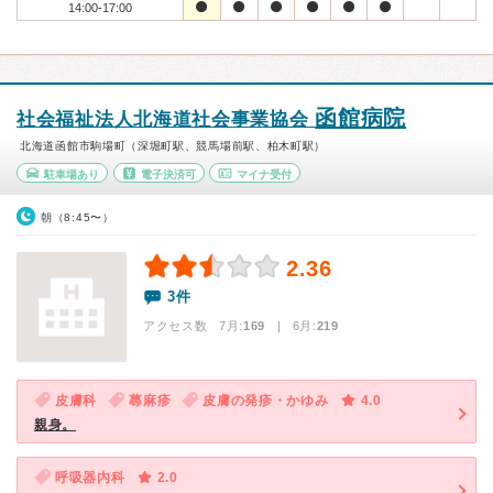
14:00-17:00
函館病院
社会福祉法人北海道社会事業協会
北海道函館市駒場町（深堀町駅、競馬場前駅、柏木町駅）
駐車場あり
電子決済可
マイナ受付
朝（8:45〜）
2.36
3件
アクセス数 7月:
169
| 6月:
219
皮膚科
蕁麻疹
皮膚の発疹・かゆみ
4.0
親身。
呼吸器内科
2.0