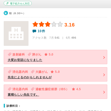
電子処方せん対応
朝（8:30〜）
3.16
10件
アクセス数 7月:
541
| 6月:
496
放射線科
肺がん
5.0
大変お世話になりました
消化器内科
大腸がん
5.0
先生によるのかもしれませんが
消化器内科
過敏性腸症候群（IBS）
4.5
素晴らしい先生です。
診療科目：