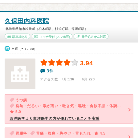
久保田内科医院
北海道函館市松陰町（柏木町駅、杉並町駅、深堀町駅）
駐車場あり
マイナ受付
(スマホ可)
電子処方せん対応
土曜（〜12:00）
3.94
3件
アクセス数 7月:
136
| 6月:
220
うつ病
発熱・だるい・喉が痛い・吐き気・嘔吐・食欲不振・体調不良・急性の下痢・気が滅入る・不安
5.0
西洋医学より東洋医学の方が優れていることを実感
胃腸科
胃痛・腹痛・胸やけ・胃もたれ
4.5