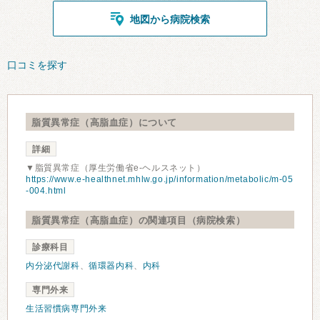
地図から病院検索
口コミを探す
脂質異常症（高脂血症）について
詳細
▼脂質異常症（厚生労働省e-ヘルスネット）
https://www.e-healthnet.mhlw.go.jp/information/metabolic/m-05
-004.html
脂質異常症（高脂血症）の関連項目（病院検索）
診療科目
内分泌代謝科
、
循環器内科
、
内科
専門外来
生活習慣病専門外来