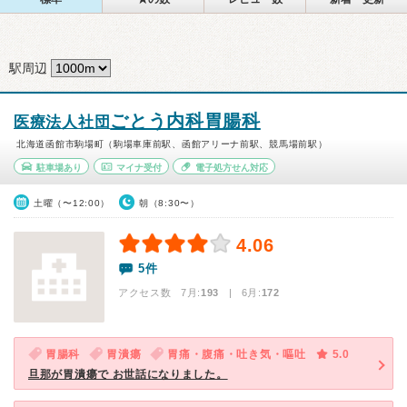
駅周辺
ごとう内科胃腸科
医療法人社団
北海道函館市駒場町（駒場車庫前駅、函館アリーナ前駅、競馬場前駅）
駐車場あり
マイナ受付
電子処方せん対応
土曜（〜12:00）
朝（8:30〜）
4.06
5件
アクセス数 7月:
193
| 6月:
172
胃腸科
胃潰瘍
胃痛・腹痛・吐き気・嘔吐
5.0
旦那が胃潰瘍で お世話になりました。