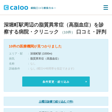
深堀町駅周辺の脂質異常症（高脂血症）を診
察する病院・クリニック
口コミ・評判
（10件）
10件の医療機関が見つかりました
エリア・駅
深堀町駅 (1000m)
病気
脂質異常症（高脂血症）
名称
なし
詳細条件
なし (曜日や時間帯を指定できます)
条件変更・絞り込み
土曜日診療で絞り込む (7件)