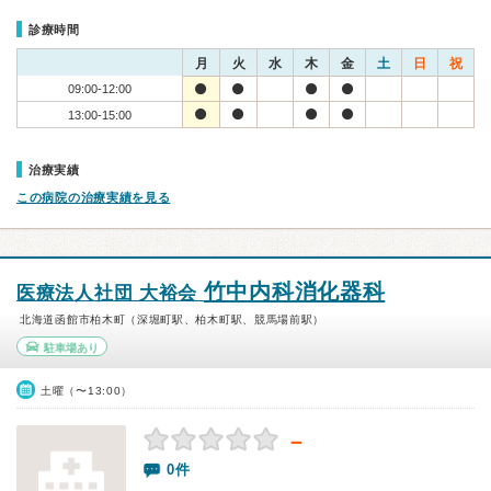
診療時間
月
火
水
木
金
土
日
祝
09:00-12:00
13:00-15:00
治療実績
この病院の治療実績を見る
竹中内科消化器科
医療法人社団 大裕会
北海道函館市柏木町（深堀町駅、柏木町駅、競馬場前駅）
駐車場あり
土曜（〜13:00）
－
0件