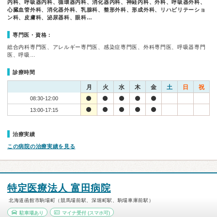
内科、呼吸器内科、循環器内科、消化器内科、神経内科、外科、呼吸器外科、
心臓血管外科、消化器外科、乳腺科、整形外科、形成外科、リハビリテーショ
ン科、皮膚科、泌尿器科、眼科…
専門医・資格：
総合内科専門医、アレルギー専門医、感染症専門医、外科専門医、呼吸器専門
医、呼吸…
診療時間
月
火
水
木
金
土
日
祝
08:30-12:00
13:00-17:15
治療実績
この病院の治療実績を見る
特定医療法人 富田病院
北海道函館市駒場町（競馬場前駅、深堀町駅、駒場車庫前駅）
駐車場あり
マイナ受付
(スマホ可)