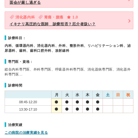
面会が厳し過ぎる
消化器内科
胃痛・腹痛
1.0
イキナリ高圧的な医師 診療拒否？厄介者扱い？
診療科目：
内科、循環器内科、消化器内科、外科、整形外科、リハビリテーション科、泌
尿器科、歯科、歯科口腔外科、放射線科
専門医・資格：
総合内科専門医、外科専門医、呼吸器外科専門医、消化器病専門医、消化器外
科専門医…
診療時間
月
火
水
木
金
土
日
祝
08:45-12:20
13:30-17:10
治療実績
この病院の治療実績を見る