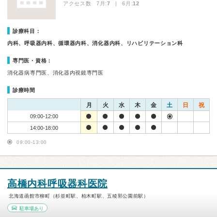
アクセス数 7月:
7
| 6月:
12
診療科目：
内科、呼吸器内科、循環器内科、消化器内科、リハビリテーション科
専門医・資格：
消化器病専門医、消化器内視鏡専門医
診療時間
月
火
水
木
金
土
日
祝
09:00-12:00
14:00-18:00
09:00-13:00
高橋内科呼吸器科医院
北海道函館市柳町（杉並町駅、柏木町駅、五稜郭公園前駅）
駐車場あり