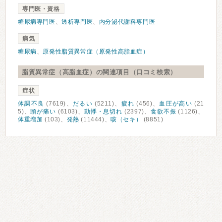
専門医・資格
糖尿病専門医
、
透析専門医
、
内分泌代謝科専門医
病気
糖尿病
、
原発性脂質異常症（原発性高脂血症）
脂質異常症（高脂血症）の関連項目（口コミ検索）
症状
体調不良
(7619)、
だるい
(5211)、
疲れ
(456)、
血圧が高い
(21
5)、
頭が痛い
(6103)、
動悸・息切れ
(2397)、
食欲不振
(1126)、
体重増加
(103)、
発熱
(11444)、
咳（セキ）
(8851)