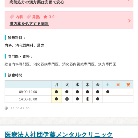
病院処方の漢方薬は安価で安心
内科
発熱
3.0
漢方薬を処方する病院
診療科目：
内科、消化器内科、漢方
専門医・資格：
総合内科専門医、消化器病専門医、消化器内視鏡専門医、漢方専門医
診療時間
月
火
水
木
金
土
日
祝
09:00-12:00
14:00-18:00
14:00-17:00
医療法人社団伊藤メンタルクリニック