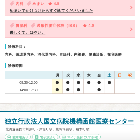
内科
めまい
4.5
めまいでかけつけたらすぐ診てくださいました
胃腸科
過敏性腸症候群（IBS）
4.0
優しくて、はやい。
診療科目：
内科、循環器内科、消化器内科、胃腸科、内視鏡、健康診断、在宅医療
診療時間
月
火
水
木
金
土
日
祝
08:30-12:00
14:00-17:30
独立行政法人国立病院機構函館医療センター
北海道函館市川原町（深堀町駅、競馬場前駅、柏木町駅）
駐車場あり
電子決済可
マイナ受付
(スマホ可)