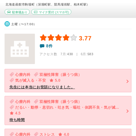
北海道函館市駒場町（深堀町駅、競馬場前駅、柏木町駅）
駐車場あり
マイナ受付
(スマホ可)
土曜（〜17:00）
3.77
8件
アクセス数 7月:
430
| 6月:
583
心療内科
双極性障害（躁うつ病）
気が滅入る・不安
5.0
先生には本当にお世話になりました。
心療内科
双極性障害（躁うつ病）
だるい・動悸・息切れ・吐き気・嘔吐・体調不良・気が滅入る・不安
4.5
待ち時間
心療内科
ストレス
4.0