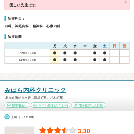
優しい先生です
診療科目：
内科、神経内科、精神科、心療内科
診療時間
月
火
水
木
金
土
日
祝
09:00-12:00
14:00-17:00
みはら内科クリニック
北海道函館市本通（深堀町駅、柏木町駅）
駐車場あり
マイナ受付
(スマホ可)
電子処方せん対応
土曜（〜12:00）
3.30