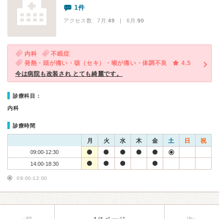
1件
アクセス数 7月:
49
| 6月:
90
内科
不眠症
発熱・頭が痛い・咳（セキ）・喉が痛い・体調不良
4.5
今は病院も改装され とても綺麗です。
診療科目：
内科
診療時間
月
火
水
木
金
土
日
祝
09:00-12:30
14:00-18:30
09:00-12:00