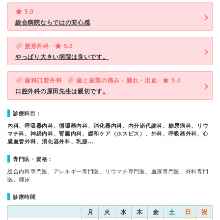
5.0
総合病院ならではの安心感
整形外科
5.0
やっぱり大きい病院は良いです。
歯科口腔外科
歯と歯茎の痛み・腫れ・出血
5.0
口腔外科の原田先生は親切です。
診療科目：
内科、呼吸器内科、循環器内科、消化器内科、内分泌代謝科、糖尿病科、リウ
マチ科、神経内科、腎臓内科、緩和ケア（ホスピス）、外科、呼吸器外科、心
臓血管外科、消化器外科、乳腺…
専門医・資格：
総合内科専門医、アレルギー専門医、リウマチ専門医、血液専門医、外科専門
医、糖尿…
診療時間
月
火
水
木
金
土
日
祝