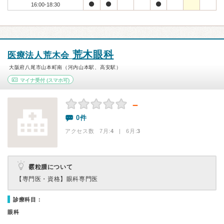
16:00-18:30
荒木眼科
医療法人荒木会
大阪府八尾市山本町南（河内山本駅、高安駅）
マイナ受付
(スマホ可)
－
0件
アクセス数 7月:
4
| 6月:
3
霰粒腫について
【専門医・資格】
眼科専門医
診療科目：
眼科