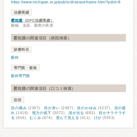
https://www.nichigan.or.jp/public/disease/name.html?pdid=6
治療実績
霰粒腫
（DPC治療実績）
眼瞼、涙器、眼窩の疾患
霰粒腫の関連項目（病院検索）
診療科目
眼科
専門医・資格
眼科専門医
霰粒腫の関連項目（口コミ検索）
症状
目の痛み
(2307)、
目が赤い
(2497)、
目のかゆみ
(3237)、
目の疲
れ
(1416)、
視力の低下
(3072)、
涙が出る
(683)、
目がチラチラす
る
(634)、
むくみ
(674)、
歪んで見える
(411)、
けが
(5553)