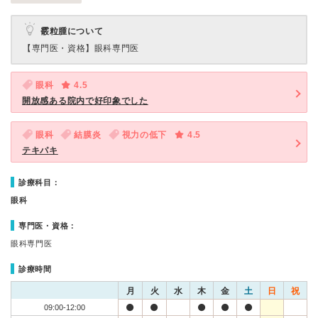
霰粒腫について
【専門医・資格】
眼科専門医
眼科
4.5
開放感ある院内で好印象でした
眼科
結膜炎
視力の低下
4.5
テキパキ
診療科目：
眼科
専門医・資格：
眼科専門医
診療時間
月
火
水
木
金
土
日
祝
09:00-12:00