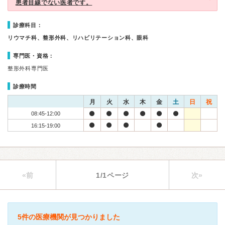
患者目線でない医者です。
診療科目：
リウマチ科、整形外科、リハビリテーション科、眼科
専門医・資格：
整形外科専門医
診療時間
月
火
水
木
金
土
日
祝
08:45-12:00
16:15-19:00
«前
1/1ページ
次»
5件の医療機関が見つかりました