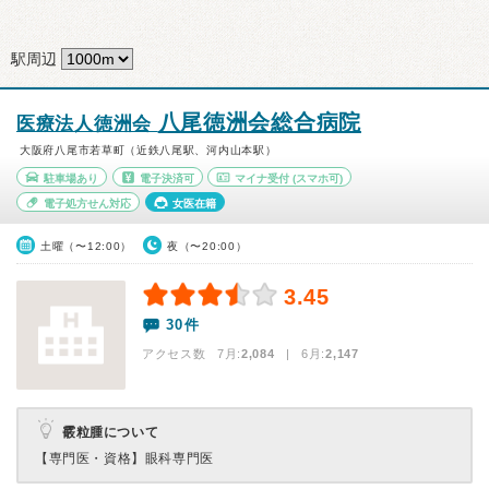
駅周辺
八尾徳洲会総合病院
医療法人徳洲会
大阪府八尾市若草町（近鉄八尾駅、河内山本駅）
駐車場あり
電子決済可
マイナ受付
(スマホ可)
電子処方せん対応
女医在籍
土曜（〜12:00）
夜（〜20:00）
3.45
30件
アクセス数 7月:
2,084
| 6月:
2,147
霰粒腫について
【専門医・資格】
眼科専門医