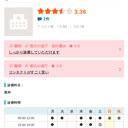
3.36
2件
アクセス数 7月:
81
| 6月:
76
眼科
視力の低下・目の痛み
4.5
しっかり診察していただけます
眼科
視力の低下
3.0
コンタクトがすごく安い
診療科目：
眼科
診療時間
月
火
水
木
金
土
日
祝
09:00-12:00
16:00-19:00