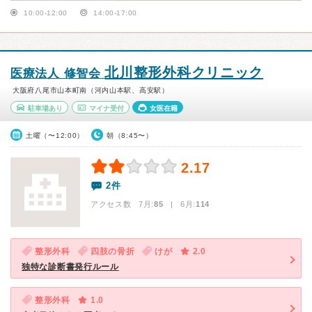
10:00-12:00
14:00-17:00
北川整形外科クリニック
医療法人 修智会
大阪府八尾市山本町南（河内山本駅、高安駅）
駐車場あり
マイナ受付
女医在籍
土曜（〜12:00）
朝（8:45〜）
2.17
2件
アクセス数 7月:
85
| 6月:
114
整形外科
四肢の骨折
けが
2.0
独特な診断書発行ルール
整形外科
1.0