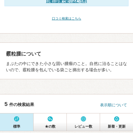
日曜日診療で絞り込む (1件)
口コミ検索はこちら
霰粒腫について
まぶたの中にできた小さな固い腫瘤のこと。自然に治ることはな
いので、霰粒腫を包んでいる袋ごと摘出する場合が多い。
5
件の検索結果
表示順について
標準
★の数
レビュー数
新着・更新