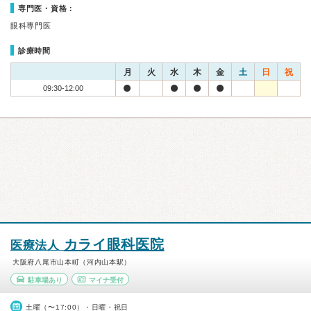
専門医・資格：
眼科専門医
診療時間
月
火
水
木
金
土
日
祝
09:30-12:00
カライ眼科医院
医療法人
大阪府八尾市山本町（河内山本駅）
駐車場あり
マイナ受付
土曜（〜17:00）・日曜・祝日