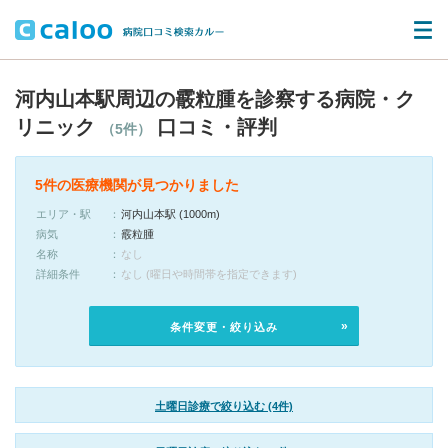
河内山本駅周辺の霰粒腫を診察する病院・ク
リニック
口コミ・評判
（5件）
5件の医療機関が見つかりました
エリア・駅
河内山本駅 (1000m)
病気
霰粒腫
名称
なし
詳細条件
なし (曜日や時間帯を指定できます)
条件変更・絞り込み
土曜日診療で絞り込む (4件)