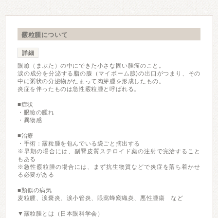
霰粒腫について
詳細
眼瞼（まぶた）の中にできた小さな固い腫瘤のこと。
涙の成分を分泌する脂の腺（マイボーム腺)の出口がつまり、その
中に粥状の分泌物がたまって肉芽腫を形成したもの。
炎症を伴ったものは急性霰粒腫と呼ばれる。
■症状
・眼瞼の腫れ
・異物感
■治療
・手術：霰粒腫を包んでいる袋ごと摘出する
※早期の場合には、副腎皮質ステロイド薬の注射で完治すること
もある
※急性霰粒腫の場合には、まず抗生物質などで炎症を落ち着かせ
る必要がある
■類似の病気
麦粒腫、涙嚢炎、涙小管炎、眼窩蜂窩織炎、悪性腫瘍 など
▼霰粒腫とは（日本眼科学会）