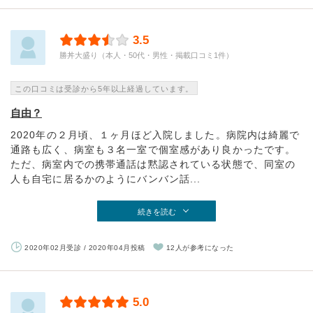
3.5
勝丼大盛り（本人・50代・男性・掲載口コミ1件）
この口コミは受診から5年以上経過しています。
自由？
2020年の２月頃、１ヶ月ほど入院しました。病院内は綺麗で
通路も広く、病室も３名一室で個室感があり良かったです。
ただ、病室内での携帯通話は黙認されている状態で、同室の
人も自宅に居るかのようにバンバン話...
続きを読む
2020年02月受診 / 2020年04月投稿
12人が参考になった
5.0