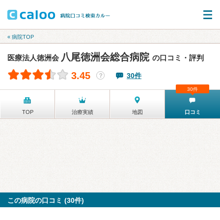
« 病院TOP
八尾徳洲会総合病院
医療法人徳洲会
の口コミ・評判
3.45
30件
？
30件
TOP
治療実績
地図
口コミ
この病院の口コミ (30件)