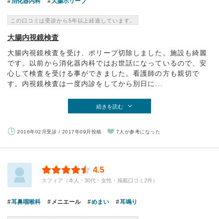
消化器内科
大腸ポリープ
この口コミは受診から5年以上経過しています。
大腸内視鏡検査
大腸内視鏡検査を受け、ポリープ切除しました。施設も綺麗
です。以前から消化器内科ではお世話になっているので、安
心して検査を受ける事ができました。看護師の方も親切で
す。内視鏡検査は一度内診をしてから別日に...
続きを読む
2016年02月受診 / 2017年09月投稿
7人が参考になった
4.5
スフィア（本人・30代・女性・掲載口コミ2件）
耳鼻咽喉科
メニエール
めまい
耳鳴り