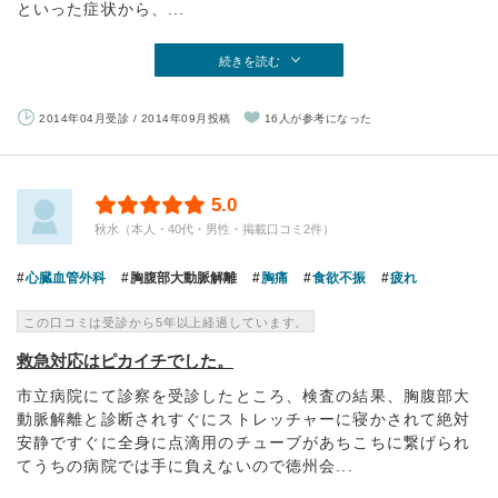
といった症状から、...
続きを読む
2014年04月受診 / 2014年09月投稿
16人が参考になった
5.0
秋水（本人・40代・男性・掲載口コミ2件）
心臓血管外科
胸腹部大動脈解離
胸痛
食欲不振
疲れ
この口コミは受診から5年以上経過しています。
救急対応はピカイチでした。
市立病院にて診察を受診したところ、検査の結果、胸腹部大
動脈解離と診断されすぐにストレッチャーに寝かされて絶対
安静ですぐに全身に点滴用のチューブがあちこちに繋げられ
てうちの病院では手に負えないので徳州会...