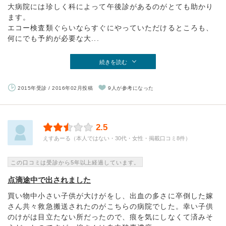
大病院には珍しく科によって午後診があるのがとても助かり
ます。
エコー検査類ぐらいならすぐにやっていただけるところも、
何にでも予約が必要な大...
続きを読む
2015年受診 / 2016年02月投稿
9人が参考になった
2.5
えすあーる（本人ではない・30代・女性・掲載口コミ8件）
この口コミは受診から5年以上経過しています。
点滴途中で出されました
買い物中小さい子供が大けがをし、出血の多さに卒倒した嫁
さん共々救急搬送されたのがこちらの病院でした。幸い子供
のけがは目立たない所だったので、痕を気にしなくて済みそ