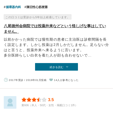
循環器内科
陳旧性心筋梗塞
この口コミは受診から5年以上経過しています。
八尾徳州会病院では投薬外来などという怪しげな事はしてい
ません。
以前かかった病院では慢性期の患者に主治医は診察間隔を長
く設定します。しかし投薬は2月しかだしません。足らない分
はと言うと、投薬外来へ来るように言います。
多分医師らしい白衣を着た人が顔も合わせないで...
続きを読む
2017年受診 / 2018年01月投稿
14人が参考になった
3.5
黄606（本人・50代・女性・掲載口コミ1件）