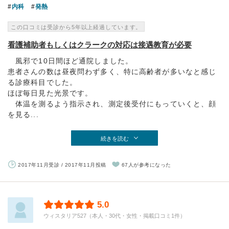
内科
発熱
この口コミは受診から5年以上経過しています。
看護補助者もしくはクラークの対応は接遇教育が必要
風邪で10日間ほど通院しました。
患者さんの数は昼夜問わず多く、特に高齢者が多いなと感じ
る診療科目でした。
ほぼ毎日見た光景です。
体温を測るよう指示され、測定後受付にもっていくと、顔
を見る...
続きを読む
2017年11月受診 / 2017年11月投稿
67人が参考になった
5.0
ウィスタリア527（本人・30代・女性・掲載口コミ1件）