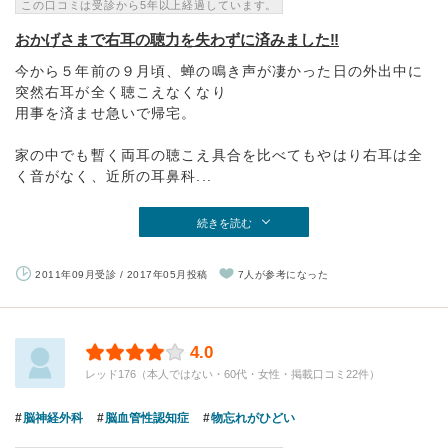
この口コミは受診から5年以上経過しています。
おかげさまで右耳の聴力を失わずに済みました‼
今から５年前の９月頃、蝉の鳴き声が凄かった日の外出中に
突然右耳が全く聴こえなくなり
用事を済ませ急いで帰宅。
家の中でも暫く両耳の聴こえ具合を比べてもやはり右耳は全
く音がなく、近所の耳鼻科...
続きを読む
2011年09月受診 / 2017年05月投稿
7人が参考になった
4.0
レッド176（本人ではない・60代・女性・掲載口コミ22件）
脳神経外科
脳血管性認知症
物忘れがひどい