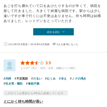
あごを打ち腫れていて口をあけたりするのが辛くて、病院を
探して行きました。大きくて綺麗な病院です。駅からは少し
遠いですが車で行くには不便はありません。待ち時間は結構
ありました。レントゲンをとっていただき...
続きを読む
2013年05月受診 / 2016年04月投稿
6人が参考になった
3.5
もりや7（本人・30代・女性・掲載口コミ58件）
内科
不定愁訴
だるい
むくみ
冷え
ノドの渇き
吐き気・嘔吐
食欲不振
この口コミは受診から5年以上経過しています。
とにかく待ち時間が長い