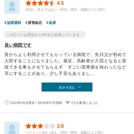
4.5
杏521（本人ではない・80代・男性・掲載口コミ13件）
泌尿器科
尿管結石
血尿
この口コミは受診から5年以上経過しています。
良い病院です
昔からよく利用させてもらっている病院で、先日父が初めて
入院することになりました。最近、高齢者が入院となると普
段できる事もさせてもらえず すごい屈辱感を味わったなど
耳にすることがあり、少し不安もありまし...
続きを読む
2019年06月受診 / 2019年07月投稿
7人が参考になった
3.0
ペリドット944（本人・40代・男性・掲載口コミ4件）