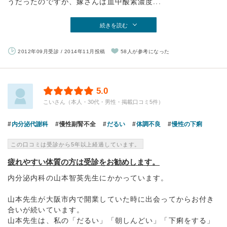
うだったのですが、嫁さんは血中酸素濃度...
続きを読む
2012年09月受診 / 2014年11月投稿
58人が参考になった
5.0
こいさん（本人・30代・男性・掲載口コミ5件）
内分泌代謝科
慢性副腎不全
だるい
体調不良
慢性の下痢
この口コミは受診から5年以上経過しています。
疲れやすい体質の方は受診をお勧めします。
内分泌内科の山本智英先生にかかっています。
山本先生が大阪市内で開業していた時に出会ってからお付き
合いが続いています。
山本先生は、私の「だるい」「朝しんどい」「下痢をする」