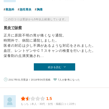
救急科
急性胃炎
胸痛
この口コミは受診から5年以上経過しています。
胃炎で診察
正月に原因不明の胃が痛くなり通院。
時間外で、病院に通院しました。
医者の対応は少し不満があるような対応をされました。
血圧、レントゲンやＣＴスキャンの検査を行いました。
栄養剤の点滴実施され...
続きを読む
2017年01月受診 / 2018年06月投稿
7人が参考になった
1.5
もっち（本人・30代・女性・掲載口コミ22件）