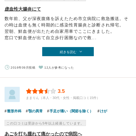
虚血性大腸炎にて
数年前、父が深夜腹痛を訴えたため市立病院に救急搬送。そ
の時は血便も無く時期的に感染性胃腸炎と診断され帰宅。
翌朝、鮮血便が出たため自家用車でここにきました。
窓口で鮮血便が出て自立歩行困難なので救...
続きを読む
2016年09月投稿
12人が参考になった
3.5
ままりん（本人・30代・女性・掲載口コミ15件）
整形外科
顎の異常
手足が痛い（関節を除く）
けが
この口コミは受診から5年以上経過しています。
あごを打ち腫れて痛かったので病院へ