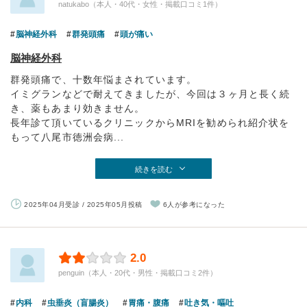
natukabo（本人・40代・女性・掲載口コミ1件）
脳神経外科
群発頭痛
頭が痛い
脳神経外科
群発頭痛で、十数年悩まされています。
イミグランなどで耐えてきましたが、今回は３ヶ月と長く続
き、薬もあまり効きません。
長年診て頂いているクリニックからMRIを勧められ紹介状を
もって八尾市徳洲会病...
続きを読む
2025年04月受診 / 2025年05月投稿
6人が参考になった
2.0
penguin（本人・20代・男性・掲載口コミ2件）
内科
虫垂炎（盲腸炎）
胃痛・腹痛
吐き気・嘔吐