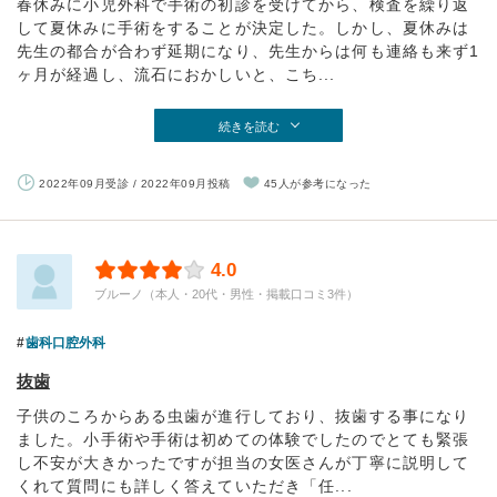
春休みに小児外科で手術の初診を受けてから、検査を繰り返
して夏休みに手術をすることが決定した。しかし、夏休みは
先生の都合が合わず延期になり、先生からは何も連絡も来ず1
ヶ月が経過し、流石におかしいと、こち...
続きを読む
2022年09月受診 / 2022年09月投稿
45人が参考になった
4.0
ブルーノ（本人・20代・男性・掲載口コミ3件）
歯科口腔外科
抜歯
子供のころからある虫歯が進行しており、抜歯する事になり
ました。小手術や手術は初めての体験でしたのでとても緊張
し不安が大きかったですが担当の女医さんが丁寧に説明して
くれて質問にも詳しく答えていただき「任...