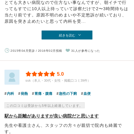
とても大きい病院なので仕方ない事なんですが、朝イチで行
ってもすでに10人以上待っていて診察だけで2〜3時間待ちは
当たり前です。原因不明のめまいや不定愁訴が続いており、
原因を突き止めたいと思って内科を受...
続きを読む
2015年04月受診 / 2016年02月投稿
31人が参考になった
5.0
ssk（本人・30代・女性・掲載口コミ39件）
内科
発熱
胃痛・腹痛
急性の下痢
血便
この口コミは受診から5年以上経過しています。
駅から距離がありますが良い病院だと思います
先生や看護士さん、スタッフの方々が親切で院内も綺麗で
す。