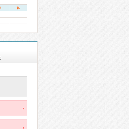
日
祝
)