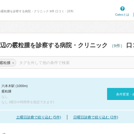
の霰粒腫を診察する病院・クリニック 9件 口コミ・評判
Calooとは
周辺の霰粒腫を診察する病院・クリニック
口
（9件）
×
霰粒腫
六本木駅 (1000m)
霰粒腫
条件変更・
なし
なし (曜日や時間帯を指定できます)
土曜日診療で絞り込む (5件)
日曜日診療で絞り込む (2件)