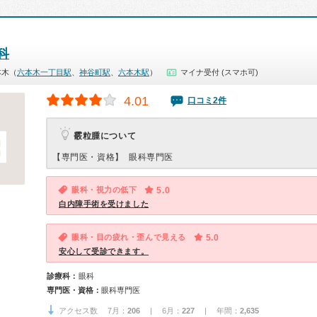
科
本木（
六本木一丁目駅
、
神谷町駅
、
六本木駅
）
マイナ受付 (スマホ可)
4.01
口コミ2件
霰粒腫について
【専門医・資格】
眼科専門医
眼科・視力の低下
5.0
白内障手術を受けました
眼科・目の疲れ・歪んで見える
5.0
安心して受診できます。
診療科：
眼科
専門医・資格：
眼科専門医
アクセス数 7月：
206
| 6月：
227
| 年間：
2,635