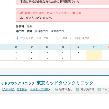
本当に手術が必然な方のための眼科医院ですね
眼科・目の疲れ・目がチラチラする
5.0
ありがとうございました。
診療科：
眼科
専門医・資格：
眼科専門医、漢方専門医
アクセス数 7月：
637
| 6月：
698
| 年間：
8,992
月
火
水
木
金
土
●
●
●
●
●
●
●
●
●
東京ミッドタウンクリニック
ミッドタウンクリニック
坂（
六本木駅
、
乃木坂駅
、
六本木一丁目駅
）
駐車場あり
電子決済可
マイナ