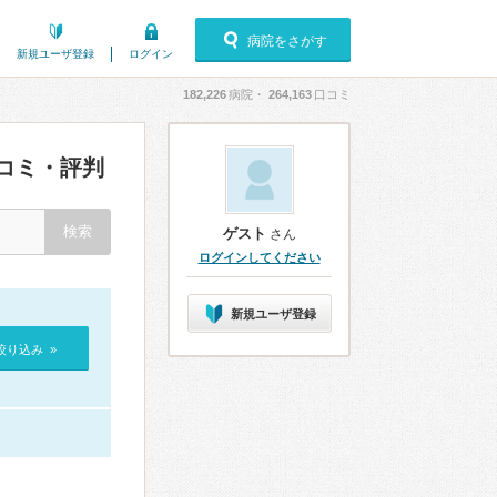
病院をさがす
新規ユーザ登録
ログイン
182,226
病院・
264,163
口コミ
コミ・評判
ゲスト
さん
ログインしてください
新規ユーザ登録
絞り込み »