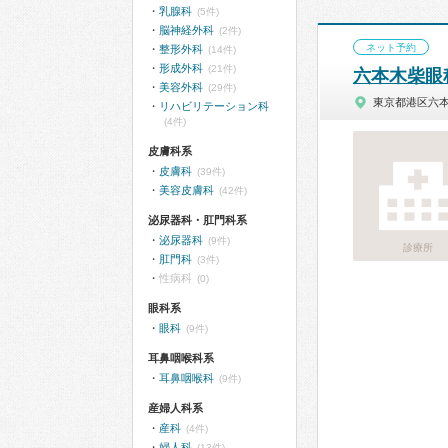
乳腺科
(5件)
脳神経外科
(2件)
ネット予約
整形外科
(14件)
形成外科
(21件)
六本木柴眼
美容外科
(29件)
東京都港区六
リハビリテーション科
(4件)
皮膚科系
皮膚科
(39件)
美容皮膚科
(42件)
泌尿器科・肛門科系
泌尿器科
(9件)
診療所
肛門科
(3件)
性病科
(0)
眼科系
眼科
(9件)
耳鼻咽喉科系
耳鼻咽喉科
(9件)
産婦人科系
産科
(4件)
婦人科
(13件)