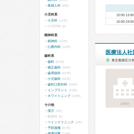
産婦人科
(6件)
小児科系
10:00-13:00
小児科
(12件)
15:00-19:00
小児外科
(0)
精神科系
精神科
(15件)
心療内科
(16件)
医療法人社
歯科系
東京都港区六
歯科
(91件)
矯正歯科
(59件)
歯周病科
(57件)
小児歯科
(52件)
歯科口腔外科
(56件)
インプラント
(22件)
ホワイトニング
(18件)
診療所
その他
漢方
(4件)
救急科
(0)
ペインクリニック
(1件)
予防接種
(67件)
健康診断
(13件)