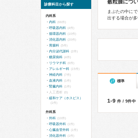
霰粒腫につ
診療科目から探す
まぶたの中にで
内科系
出する場合が多
内科
(66件)
呼吸器内科
(4件)
循環器内科
(10件)
消化器内科
(20件)
胃腸科
(5件)
内分泌代謝科
(2件)
糖尿病科
(4件)
リウマチ科
(6件)
アレルギー科
(15件)
神経内科
(7件)
血液内科
標準
(1件)
腎臓内科
(1件)
人工透析
(0)
緩和ケア（ホスピス）
1-9
件 / 9件中
(1件)
外科系
外科
(10件)
呼吸器外科
(1件)
心臓血管外科
(1件)
消化器外科
(1件)