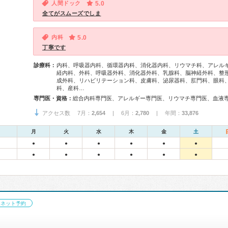
人間ドック
5.0
全てがスムーズでしま
内科
5.0
丁寧です
診療科：
内科、呼吸器内科、循環器内科、消化器内科、リウマチ科、アレル
経内科、外科、呼吸器外科、消化器外科、乳腺科、脳神経外科、整
成外科、リハビリテーション科、皮膚科、泌尿器科、肛門科、眼科
科、産科…
専門医・資格：
アクセス数 7月：
2,654
| 6月：
2,780
| 年間：
33,876
月
火
水
木
金
土
●
●
●
●
●
●
●
●
●
●
●
●
ネット予約