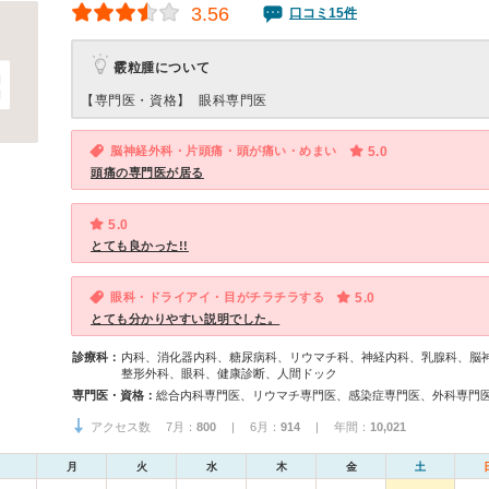
3.56
口コミ15件
霰粒腫について
【専門医・資格】
眼科専門医
脳神経外科・片頭痛・頭が痛い・めまい
5.0
頭痛の専門医が居る
5.0
とても良かった!!
眼科・ドライアイ・目がチラチラする
5.0
とても分かりやすい説明でした。
診療科：
内科、消化器内科、糖尿病科、リウマチ科、神経内科、乳腺科、脳
整形外科、眼科、健康診断、人間ドック
専門医・資格：
アクセス数 7月：
800
| 6月：
914
| 年間：
10,021
月
火
水
木
金
土