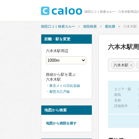
病院口コミ検索カルー - 六本木駅周辺
病院口コミ検索カルー
病院検索
霰粒腫
六本木駅
距離・駅を変更
六本木駅
六本木駅周辺
×
六本木駅
路線から駅を選ぶ
六本木駅
東京メトロ日比谷線
エリア・駅
都営大江戸線
病気
名称
詳細条件
地図から検索
地図から病院を探す