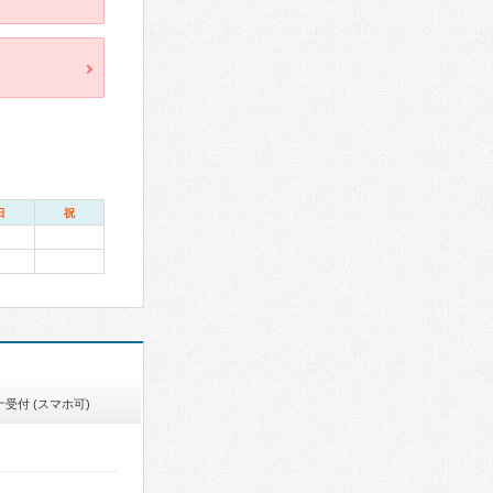
日
祝
受付 (スマホ可)