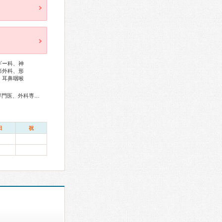
ギー科、神
形外科、形
、耳鼻咽喉
総合内科専門医、アレルギー専門医、リウマチ専門医、血液専門医、外科専門医、糖尿病専門医、内分泌代謝科専門医、呼吸器専門医、呼吸器外科専門医、気管支鏡専門医、循環器専門医、消化器病専門医、消化器外科専門医、肝臓専門医、大腸肛門病専門医、消化器内視鏡専門医、泌尿器科専門医、腎臓専門医、透析専門医、神経内科専門医、脳神経外科専門医、頭痛専門医、整形外科専門医、リハビリテーション科専門医、形成外科専門医、皮膚科専門医、眼科専門医、気管食道科専門医、耳鼻咽喉科専門医、めまい相談医、産婦人科専門医、婦人科腫瘍専門医、生殖医療専門医、乳腺専門医、産科婦人科腹腔鏡技術認定医、周産期(新生児)専門医、小児科専門医、小児外科専門医、老年病専門医、一般病院連携精神医学専門医、心療内科専門医、麻酔科専門医、ペインクリニック専門医、細胞診専門医、超音波専門医、歯周病専門医、レーザー専門医、放射線科専門医、臨床遺伝専門医、がん治療認定医
日
祝