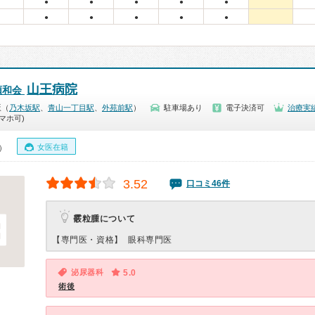
●
●
●
●
●
●
●
●
●
●
山王病院
順和会
坂（
乃木坂駅
、
青山一丁目駅
、
外苑前駅
）
駐車場あり
電子決済可
治療実
マホ可)
女医在籍
0）
3.52
口コミ46件
霰粒腫について
【専門医・資格】
眼科専門医
泌尿器科
5.0
術後