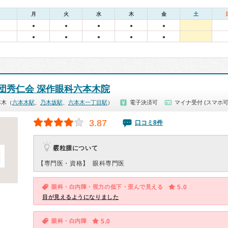
月
火
水
木
金
土
●
●
●
●
●
●
●
●
●
●
団秀仁会 深作眼科六本木院
本木（
六本木駅
、
乃木坂駅
、
六本木一丁目駅
）
電子決済可
マイナ受付 (スマホ可
3.87
口コミ8件
霰粒腫について
【専門医・資格】
眼科専門医
眼科・白内障・視力の低下・歪んで見える
5.0
目が見えるようになりました
眼科・白内障
5.0