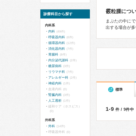
霰粒腫につ
診療科目から探す
まぶたの中にで
内科系
出する場合が多
内科
(49件)
呼吸器内科
(6件)
循環器内科
(12件)
消化器内科
(7件)
胃腸科
(8件)
内分泌代謝科
(2件)
糖尿病科
(3件)
リウマチ科
(7件)
アレルギー科
(2件)
神経内科
(1件)
血液内科
標準
(0)
腎臓内科
(3件)
人工透析
(1件)
緩和ケア（ホスピス）
1-9
件 / 9件中
(0)
外科系
外科
(14件)
呼吸器外科
(0)