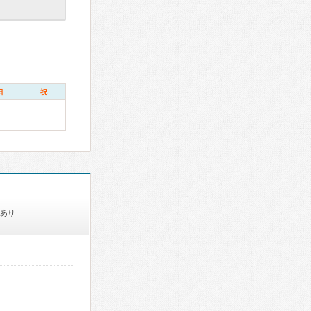
日
祝
あり