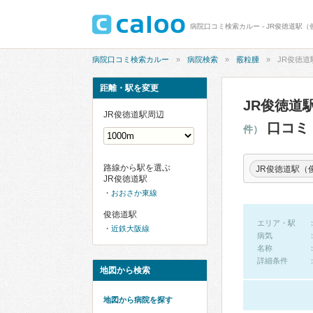
病院口コミ検索カルー - JR俊徳道駅
病院口コミ検索カルー
病院検索
霰粒腫
JR俊徳
距離・駅を変更
JR俊徳道
JR俊徳道駅周辺
口コミ
件）
路線から駅を選ぶ
JR俊徳道駅（
JR俊徳道駅
おおさか東線
俊徳道駅
エリア・駅
近鉄大阪線
病気
名称
詳細条件
地図から検索
地図から病院を探す