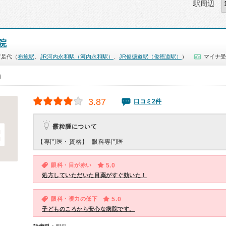
駅周辺
院
市足代（
布施駅
、
JR河内永和駅（河内永和駅）
、
JR俊徳道駅（俊徳道駅）
）
マイナ受
0）
3.87
口コミ2件
霰粒腫について
【専門医・資格】
眼科専門医
眼科・目が赤い
5.0
処方していただいた目薬がすぐ効いた！
眼科・視力の低下
5.0
子どものころから安心な病院です。