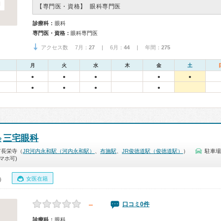
【専門医・資格】
眼科専門医
診療科：
眼科
専門医・資格：
眼科専門医
アクセス数 7月：
27
| 6月：
44
| 年間：
275
月
火
水
木
金
土
●
●
●
●
●
●
●
●
●
三宅眼科
会
市長栄寺（
JR河内永和駅（河内永和駅）
、
布施駅
、
JR俊徳道駅（俊徳道駅）
）
駐車場
マホ可)
女医在籍
0）
－
口コミ0件
診療科：
眼科