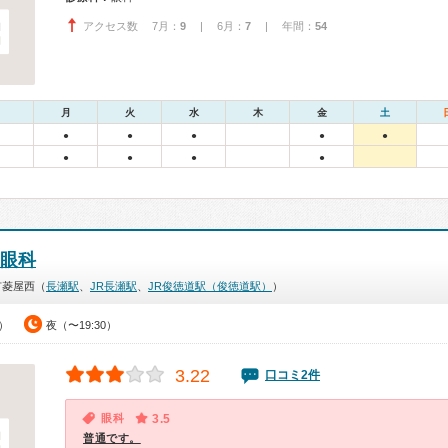
アクセス数 7月：
9
| 6月：
7
| 年間：
54
月
火
水
木
金
土
●
●
●
●
●
●
●
●
●
眼科
市菱屋西（
長瀬駅
、
JR長瀬駅
、
JR俊徳道駅（俊徳道駅）
）
0）
夜（〜19:30）
3.22
口コミ2件
眼科
3.5
普通です。