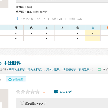
診療科：
眼科
専門医・資格：
眼科専門医
アクセス数 7月：
7
| 6月：
28
| 年間：
105
月
火
水
木
金
土
●
●
●
●
●
●
●
●
中辻眼科
会
市永和（
JR河内永和駅（河内永和駅）
、
河内小阪駅
、
JR俊徳道駅（俊徳道駅）
）
マイ
女医在籍
0）
－
口コミ0件
霰粒腫について