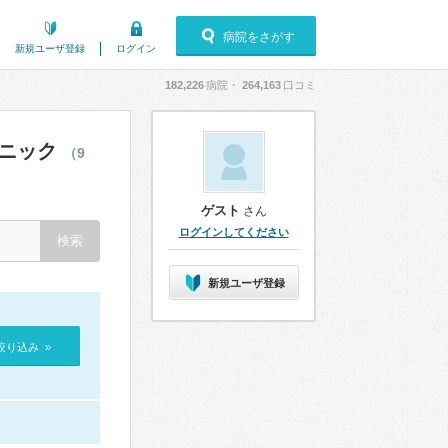
病院をさがす
新規ユーザ登録
ログイン
182,226
病院・
264,163
口コミ
リニック
（9
ゲスト
さん
ログインしてください
新規ユーザ登録
絞り込み »