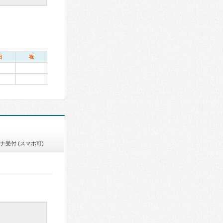
日
祝
ナ受付 (スマホ可)