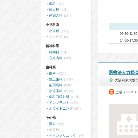
産科
(1件)
婦人科
(3件)
産婦人科
(3件)
小児科系
小児科
(11件)
09:30-11:30
小児外科
(0)
14:30-17:30
精神科系
精神科
(5件)
心療内科
(3件)
歯科系
医療法人力松
歯科
(42件)
矯正歯科
(12件)
大阪府東大阪
歯周病科
(8件)
小児歯科
(22件)
土曜（〜12:0
歯科口腔外科
(13件)
インプラント
(5件)
ホワイトニング
(5件)
その他
漢方
(2件)
救急科
(0)
ペインクリニック
(1件)