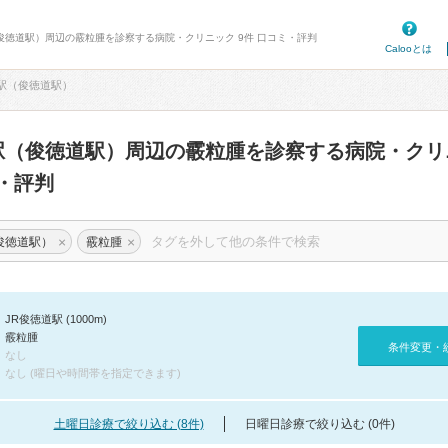
（俊徳道駅）周辺の霰粒腫を診察する病院・クリニック 9件 口コミ・評判
Calooとは
道駅（俊徳道駅）
駅（俊徳道駅）周辺の霰粒腫を診察する病院・ク
・評判
×
×
俊徳道駅）
霰粒腫
JR俊徳道駅 (1000m)
霰粒腫
条件変更・
なし
なし (曜日や時間帯を指定できます)
土曜日診療で絞り込む (8件)
日曜日診療で絞り込む (0件)