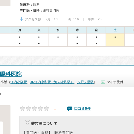
診療科：
眼科
専門医・資格：
眼科専門医
アクセス数 7月：
13
| 6月：
16
| 年間：
75
月
火
水
木
金
土
●
●
●
●
●
●
●
●
●
●
眼科医院
市小阪（
河内小阪駅
、
JR河内永和駅（河内永和駅）
、
八戸ノ里駅
）
マイナ受付
0）
－
口コミ0件
霰粒腫について
【専門医・資格】
眼科専門医