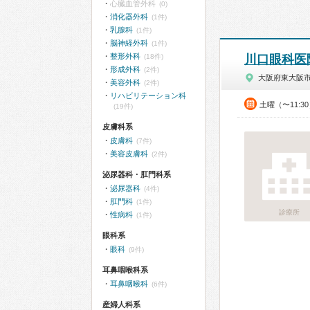
心臓血管外科
(0)
消化器外科
(1件)
乳腺科
(1件)
脳神経外科
(1件)
整形外科
(18件)
川口眼科医
形成外科
(2件)
大阪府東大阪
美容外科
(2件)
リハビリテーション科
土曜（〜11:3
(19件)
皮膚科系
皮膚科
(7件)
美容皮膚科
(2件)
泌尿器科・肛門科系
泌尿器科
(4件)
肛門科
(1件)
診療所
性病科
(1件)
眼科系
眼科
(9件)
耳鼻咽喉科系
耳鼻咽喉科
(6件)
産婦人科系