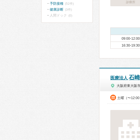
診療所
予防接種
(52件)
健康診断
(3件)
人間ドック
(0)
09:00-12:00
16:30-19:30
石崎
医療法人
大阪府東大阪
土曜（〜12:0