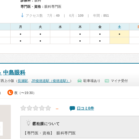
診療科：
眼科
専門医・資格：
眼科専門医
アクセス数 7月：
49
| 6月：
109
| 年間：
851
月
火
水
木
金
土
●
●
●
●
●
●
●
●
●
中島眼科
会
市西上小阪（
長瀬駅
、
JR俊徳道駅（俊徳道駅）
）
駐車場あり
マイナ受付
0）
夜（〜19:30）
－
口コミ0件
霰粒腫について
【専門医・資格】
眼科専門医