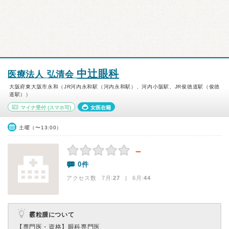
中辻眼科
医療法人 弘清会
大阪府東大阪市永和（JR河内永和駅（河内永和駅）、河内小阪駅、JR俊徳道駅（俊徳
道駅））
マイナ受付
(スマホ可)
女医在籍
土曜（〜13:00）
－
0件
アクセス数 7月:
27
| 6月:
44
霰粒腫について
【専門医・資格】
眼科専門医