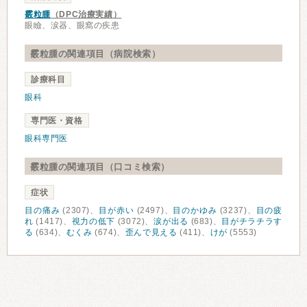
霰粒腫
（DPC治療実績）
眼瞼、涙器、眼窩の疾患
霰粒腫の関連項目（病院検索）
診療科目
眼科
専門医・資格
眼科専門医
霰粒腫の関連項目（口コミ検索）
症状
目の痛み
(2307)、
目が赤い
(2497)、
目のかゆみ
(3237)、
目の疲
れ
(1417)、
視力の低下
(3072)、
涙が出る
(683)、
目がチラチラす
る
(634)、
むくみ
(674)、
歪んで見える
(411)、
けが
(5553)