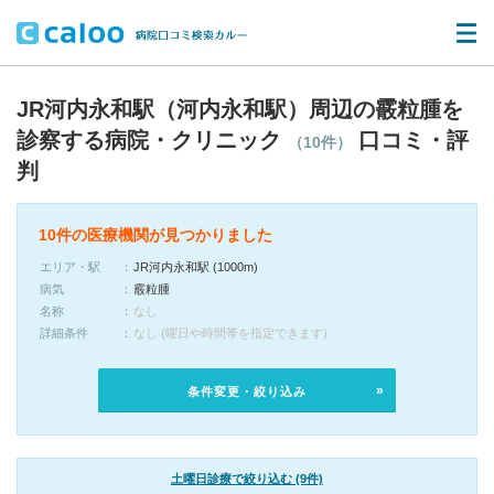
JR河内永和駅（河内永和駅）周辺の霰粒腫を
診察する病院・クリニック
口コミ・評
（10件）
判
10件の医療機関が見つかりました
エリア・駅
JR河内永和駅 (1000m)
病気
霰粒腫
名称
なし
詳細条件
なし (曜日や時間帯を指定できます)
条件変更・絞り込み
土曜日診療で絞り込む (9件)