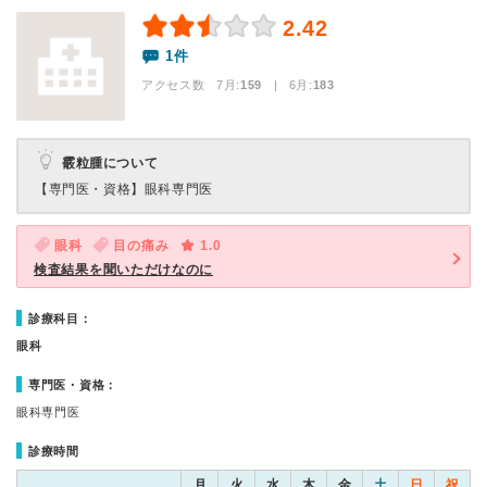
2.42
1件
アクセス数 7月:
159
| 6月:
183
霰粒腫について
【専門医・資格】
眼科専門医
眼科
目の痛み
1.0
検査結果を聞いただけなのに
診療科目：
眼科
専門医・資格：
眼科専門医
診療時間
月
火
水
木
金
土
日
祝