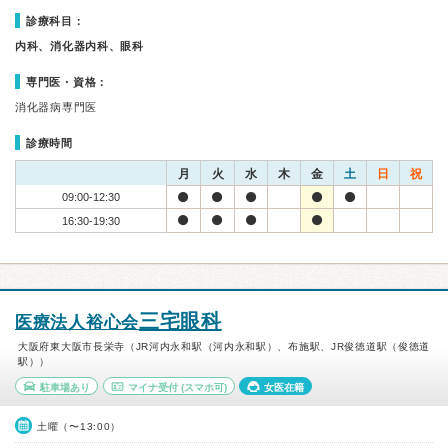
診療科目：
内科、消化器内科、眼科
専門医・資格：
消化器病専門医
診療時間
月
火
水
木
金
土
日
祝
09:00-12:30
16:30-19:30
三宅眼科
医療法人裕心会
大阪府東大阪市長栄寺（JR河内永和駅（河内永和駅）、布施駅、JR俊徳道駅（俊徳道
駅））
駐車場あり
マイナ受付
(スマホ可)
女医在籍
土曜（〜13:00）