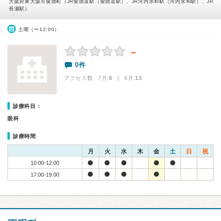
大阪府東大阪市俊徳町（JR俊徳道駅（俊徳道駅）、JR河内永和駅（河内永和駅）、JR
長瀬駅）
土曜（〜12:00）
－
0件
アクセス数 7月:
6
| 6月:
13
診療科目：
眼科
診療時間
月
火
水
木
金
土
日
祝
10:00-12:00
17:00-19:00