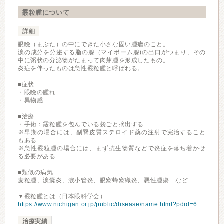
霰粒腫について
詳細
眼瞼（まぶた）の中にできた小さな固い腫瘤のこと。
涙の成分を分泌する脂の腺（マイボーム腺)の出口がつまり、その
中に粥状の分泌物がたまって肉芽腫を形成したもの。
炎症を伴ったものは急性霰粒腫と呼ばれる。
■症状
・眼瞼の腫れ
・異物感
■治療
・手術：霰粒腫を包んでいる袋ごと摘出する
※早期の場合には、副腎皮質ステロイド薬の注射で完治すること
もある
※急性霰粒腫の場合には、まず抗生物質などで炎症を落ち着かせ
る必要がある
■類似の病気
麦粒腫、涙嚢炎、涙小管炎、眼窩蜂窩織炎、悪性腫瘍 など
▼霰粒腫とは（日本眼科学会）
https://www.nichigan.or.jp/public/disease/name.html?pdid=6
治療実績