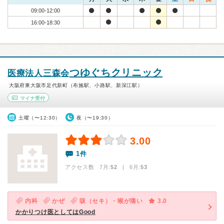
09:00-12:00
16:00-18:30
つゆぐちクリニック
医療法人三森会
大阪府東大阪市足代新町（布施駅、小路駅、新深江駅）
マイナ受付
土曜（〜12:30）
夜（〜19:30）
3.00
1件
アクセス数 7月:
52
| 6月:
53
内科
かぜ
咳（セキ）・喉が痛い
3.0
かかりつけ医としてはGood