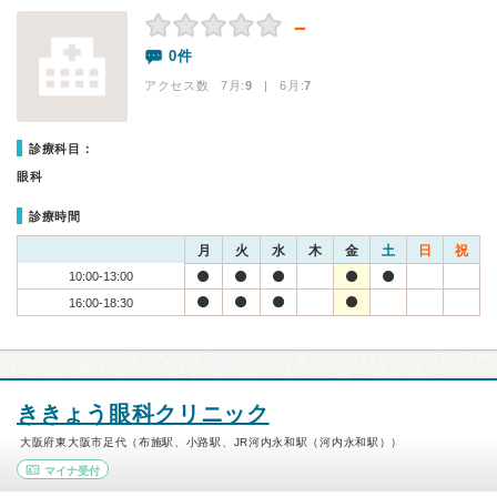
－
0件
アクセス数 7月:
9
| 6月:
7
診療科目：
眼科
診療時間
月
火
水
木
金
土
日
祝
10:00-13:00
16:00-18:30
ききょう眼科クリニック
大阪府東大阪市足代（布施駅、小路駅、JR河内永和駅（河内永和駅））
マイナ受付