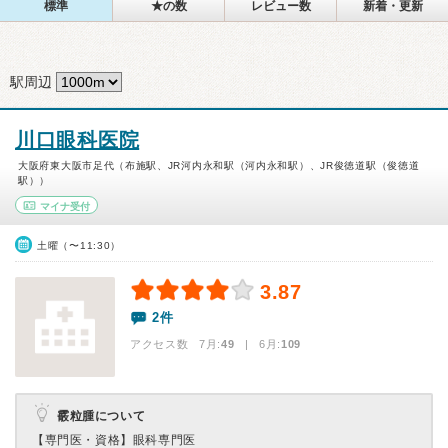
標準
★の数
レビュー数
新着・更新
駅周辺
川口眼科医院
大阪府東大阪市足代（布施駅、JR河内永和駅（河内永和駅）、JR俊徳道駅（俊徳道
駅））
マイナ受付
土曜（〜11:30）
3.87
2件
アクセス数 7月:
49
| 6月:
109
霰粒腫について
【専門医・資格】
眼科専門医