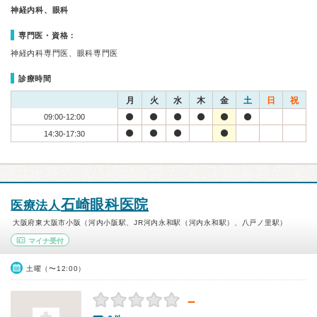
神経内科、眼科
専門医・資格：
神経内科専門医、眼科専門医
診療時間
月
火
水
木
金
土
日
祝
09:00-12:00
14:30-17:30
石崎眼科医院
医療法人
大阪府東大阪市小阪（河内小阪駅、JR河内永和駅（河内永和駅）、八戸ノ里駅）
マイナ受付
土曜（〜12:00）
－