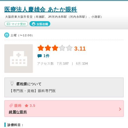
医療法人慶雄会 あたか眼科
大阪府東大阪市長堂（布施駅、JR河内永和駅（河内永和駅）、小路駅）
マイナ受付
女医在籍
土曜（〜12:00）
3.11
1件
アクセス数 7月:
107
| 6月:
134
霰粒腫について
【専門医・資格】
眼科専門医
眼科
3.5
綺麗な眼科
診療科目：