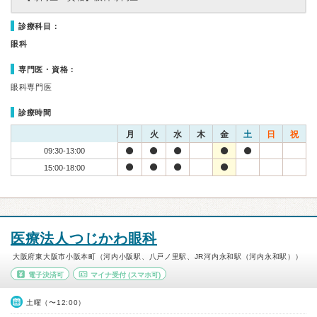
診療科目：
眼科
専門医・資格：
眼科専門医
診療時間
月
火
水
木
金
土
日
祝
09:30-13:00
15:00-18:00
医療法人つじかわ眼科
大阪府東大阪市小阪本町（河内小阪駅、八戸ノ里駅、JR河内永和駅（河内永和駅））
電子決済可
マイナ受付
(スマホ可)
土曜（〜12:00）