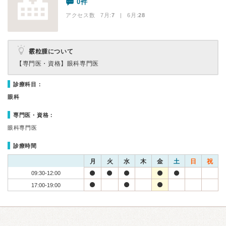
0件
アクセス数 7月:
7
| 6月:
28
霰粒腫について
【専門医・資格】
眼科専門医
診療科目：
眼科
専門医・資格：
眼科専門医
診療時間
月
火
水
木
金
土
日
祝
09:30-12:00
17:00-19:00