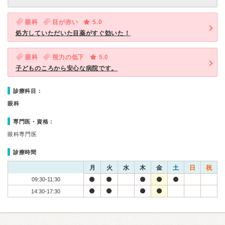
眼科
目が赤い
5.0
処方していただいた目薬がすぐ効いた！
眼科
視力の低下
5.0
子どものころから安心な病院です。
診療科目：
眼科
専門医・資格：
眼科専門医
診療時間
月
火
水
木
金
土
日
祝
09:30-11:30
14:30-17:30