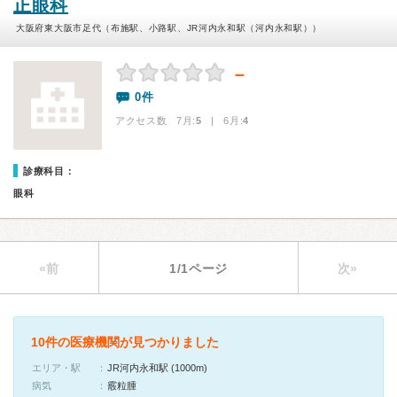
正眼科
大阪府東大阪市足代（布施駅、小路駅、JR河内永和駅（河内永和駅））
－
0件
アクセス数 7月:
5
| 6月:
4
診療科目：
眼科
«前
1/1ページ
次»
10件の医療機関が見つかりました
エリア・駅
JR河内永和駅 (1000m)
病気
霰粒腫