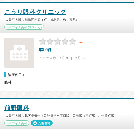
こうり眼科クリニック
大阪府大阪市都島区善源寺町（都島駅、桜ノ宮駅）
マイナ受付
(スマホ可)
－
0件
アクセス数 7月:
4
| 6月:
11
診療科目：
眼科
前野眼科
大阪府大阪市北区長柄中（天神橋筋六丁目駅、天満駅（扇町駅）、中崎町駅）
マイナ受付
女医在籍