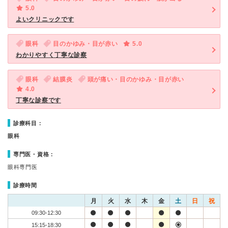
5.0
よいクリニックです
眼科
目のかゆみ・目が赤い
5.0
わかりやすく丁寧な診察
眼科
結膜炎
頭が痛い・目のかゆみ・目が赤い
4.0
丁寧な診察です
診療科目：
眼科
専門医・資格：
眼科専門医
診療時間
月
火
水
木
金
土
日
祝
09:30-12:30
15:15-18:30