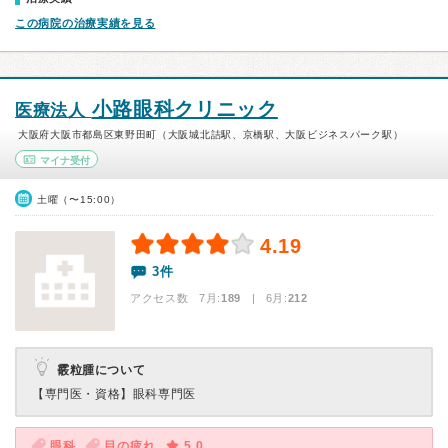
この病院の治療実績を見る
小路眼科クリニック
医療法人
大阪府大阪市都島区東野田町（大阪城北詰駅、京橋駅、大阪ビジネスパーク駅）
マイナ受付
土曜（〜15:00）
4.19
3件
アクセス数 7月:
189
| 6月:
212
霰粒腫について
【専門医・資格】
眼科専門医
眼科
目の疲れ
5.0