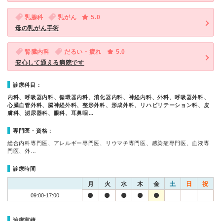
乳腺科
乳がん
5.0
母の乳がん手術
腎臓内科
だるい・疲れ
5.0
安心して通える病院です
診療科目：
内科、呼吸器内科、循環器内科、消化器内科、神経内科、外科、呼吸器外科、
心臓血管外科、脳神経外科、整形外科、形成外科、リハビリテーション科、皮
膚科、泌尿器科、眼科、耳鼻咽…
専門医・資格：
総合内科専門医、アレルギー専門医、リウマチ専門医、感染症専門医、血液専
門医、外…
診療時間
月
火
水
木
金
土
日
祝
09:00-17:00
治療実績