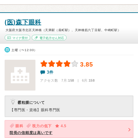
(医)森下眼科
大阪府大阪市北区天神橋（天満駅（扇町駅）、天神橋筋六丁目駅、中崎町駅）
マイナ受付
電子処方せん対応
土曜（〜12:00）
3.85
3件
アクセス数 7月:
158
| 6月:
158
霰粒腫について
【専門医・資格】
眼科専門医
眼科
視力の低下
4.5
院長の信頼度は高いです