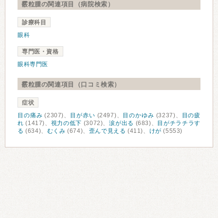
霰粒腫の関連項目（病院検索）
診療科目
眼科
専門医・資格
眼科専門医
霰粒腫の関連項目（口コミ検索）
症状
目の痛み
(2307)、
目が赤い
(2497)、
目のかゆみ
(3237)、
目の疲
れ
(1417)、
視力の低下
(3072)、
涙が出る
(683)、
目がチラチラす
る
(634)、
むくみ
(674)、
歪んで見える
(411)、
けが
(5553)