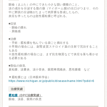
眼瞼（まぶた）の中にできた小さな固い腫瘤のこと。
涙の成分を分泌する脂の腺（マイボーム腺)の出口がつまり、その
中に粥状の分泌物がたまって肉芽腫を形成したもの。
炎症を伴ったものは急性霰粒腫と呼ばれる。
■症状
・眼瞼の腫れ
・異物感
■治療
・手術：霰粒腫を包んでいる袋ごと摘出する
※早期の場合には、副腎皮質ステロイド薬の注射で完治すること
もある
※急性霰粒腫の場合には、まず抗生物質などで炎症を落ち着かせ
る必要がある
■類似の病気
麦粒腫、涙嚢炎、涙小管炎、眼窩蜂窩織炎、悪性腫瘍 など
▼霰粒腫とは（日本眼科学会）
https://www.nichigan.or.jp/public/disease/name.html?pdid=6
治療実績
霰粒腫
（DPC治療実績）
眼瞼、涙器、眼窩の疾患