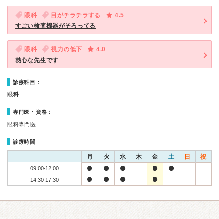
眼科
目がチラチラする
4.5
すごい検査機器がそろってる
眼科
視力の低下
4.0
熱心な先生です
診療科目：
眼科
専門医・資格：
眼科専門医
診療時間
月
火
水
木
金
土
日
祝
09:00-12:00
14:30-17:30