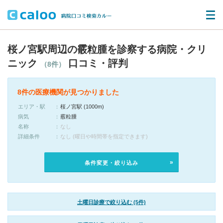
桜ノ宮駅周辺の霰粒腫を診察する病院・クリ
ニック
口コミ・評判
（8件）
8件の医療機関が見つかりました
エリア・駅
桜ノ宮駅 (1000m)
病気
霰粒腫
名称
なし
詳細条件
なし (曜日や時間帯を指定できます)
条件変更・絞り込み
土曜日診療で絞り込む (5件)