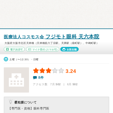
フジモト眼科 天六本院
医療法人コスモス会
大阪府大阪市北区天神橋（天神橋筋六丁目駅、天満駅（扇町駅）、中崎町駅）
電子決済可
マイナ受付
(スマホ可)
女医在籍
土曜（〜12:30）・日曜
3.24
8件
アクセス数 7月:
502
| 6月:
502
霰粒腫について
【専門医・資格】
眼科専門医