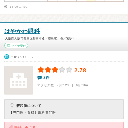
15:00-17:00
はやかわ眼科
大阪府大阪市都島区都島本通（都島駅、桜ノ宮駅）
マイナ受付
土曜（〜16:30）
2.78
2件
アクセス数 7月:
123
| 6月:
164
霰粒腫について
【専門医・資格】
眼科専門医
眼科
4.0