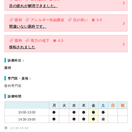
目の疲れが解消できました。
眼科
アレルギー性結膜炎
目が赤い
5.0
間違いない眼科です。
眼科
視力の低下
4.5
移転されました
診療科目：
眼科
専門医・資格：
眼科専門医
診療時間
月
火
水
木
金
土
日
祝
10:00-13:00
14:30-19:00
13:30-15:00