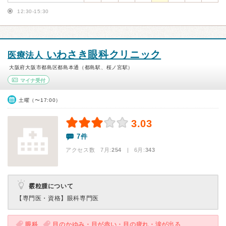
12:30-15:30
いわさき眼科クリニック
医療法人
大阪府大阪市都島区都島本通（都島駅、桜ノ宮駅）
マイナ受付
土曜（〜17:00）
3.03
7件
アクセス数 7月:
254
| 6月:
343
霰粒腫について
【専門医・資格】
眼科専門医
眼科
目のかゆみ・目が赤い・目の疲れ・涙が出る