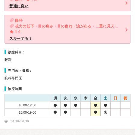
普通に良い
眼科
視力の低下・目の痛み・目の疲れ・涙が出る・二重に見える・かすむ・目がチラチラする・歪んで見える
1.0
スルーする？
診療科目：
眼科
専門医・資格：
眼科専門医
診療時間
月
火
水
木
金
土
日
祝
10:00-12:30
15:00-19:00
14:30-16:30