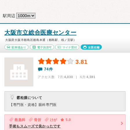
駅周辺
大阪市立総合医療センター
大阪府大阪市都島区都島本通（都島駅、桜ノ宮駅）
駐車場あり
電子決済可
マイナ受付
女医在籍
3.81
74件
アクセス数 7月:
4,030
| 6月:
4,591
霰粒腫について
【専門医・資格】
眼科専門医
救急科
骨折
けが
5.0
手術もスムーズで良かったです