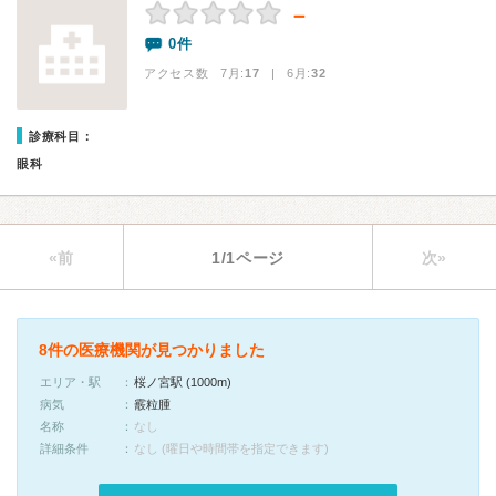
－
0件
アクセス数 7月:
17
| 6月:
32
診療科目：
眼科
«前
1/1ページ
次»
8件の医療機関が見つかりました
エリア・駅
桜ノ宮駅 (1000m)
病気
霰粒腫
名称
なし
詳細条件
なし (曜日や時間帯を指定できます)