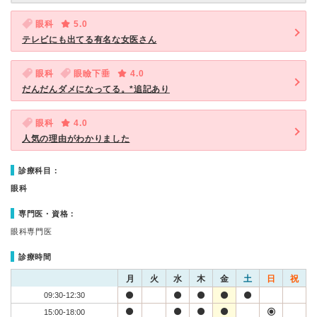
眼科
5.0
テレビにも出てる有名な女医さん
眼科
眼瞼下垂
4.0
だんだんダメになってる。*追記あり
眼科
4.0
人気の理由がわかりました
診療科目：
眼科
専門医・資格：
眼科専門医
診療時間
月
火
水
木
金
土
日
祝
09:30-12:30
15:00-18:00