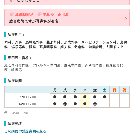
リハビリならここ
耳鼻咽喉科
中耳炎
4.0
総合病院ですが耳鼻科が有名
診療科目：
内科、外科、脳神経外科、整形外科、形成外科、リハビリテーション科、皮膚
科、泌尿器科、眼科、耳鼻咽喉科、婦人科、救急科、健康診断、人間ドック
専門医・資格：
総合内科専門医、アレルギー専門医、血液専門医、外科専門医、糖尿病専門
医、呼吸器…
診療時間
月
火
水
木
金
土
日
祝
09:00-12:00
14:00-17:00
13:30-17:00
治療実績
この病院の治療実績を見る