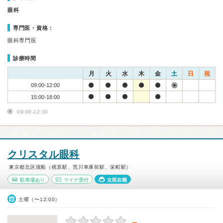
眼科
専門医・資格：
眼科専門医
診療時間
月
火
水
木
金
土
日
祝
09:00-12:00
15:00-18:00
09:00-12:30
クリスタル眼科
東京都北区堀船（梶原駅、荒川車庫前駅、栄町駅）
駐車場あり
マイナ受付
女医在籍
土曜（〜12:00）
－