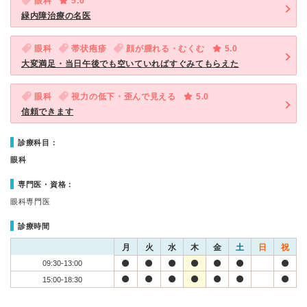
眼科
5.0
緑内障治療の名医
眼科
帯状疱疹
顔が腫れる・むくむ
5.0
大変満足・当日午後でも空いていればすぐみてもらえた
眼科
視力の低下・歪んで見える
5.0
信頼できます
診療科目：
眼科
専門医・資格：
眼科専門医
診療時間
月
火
水
木
金
土
日
祝
09:30-13:00
15:00-18:30