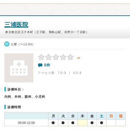
三浦医院
東京都北区王子本町（王子駅、飛鳥山駅、滝野川一丁目駅）
土曜（〜12:00）
－
0件
アクセス数 7月:
3
| 6月:
2
診療科目：
内科、外科、眼科、小児科
診療時間
月
火
水
木
金
土
日
祝
09:00-12:00