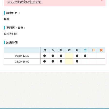
古いですが良い先生です
診療科目：
眼科
専門医・資格：
眼科専門医
診療時間
月
火
水
木
金
土
日
祝
09:30-12:30
15:00-18:00