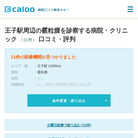
王子駅周辺の霰粒腫を診察する病院・クリニ
ック
口コミ・評判
（11件）
11件の医療機関が見つかりました
エリア・駅
王子駅 (1000m)
病気
霰粒腫
名称
なし
詳細条件
なし (曜日や時間帯を指定できます)
条件変更・絞り込み
土曜日診療で絞り込む (11件)