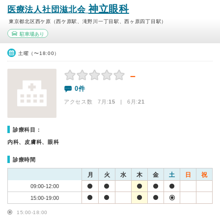
神立眼科
医療法人社団滋北会
東京都北区西ケ原（西ケ原駅、滝野川一丁目駅、西ヶ原四丁目駅）
駐車場あり
土曜（〜18:00）
－
0件
アクセス数 7月:
15
| 6月:
21
診療科目：
内科、皮膚科、眼科
診療時間
月
火
水
木
金
土
日
祝
09:00-12:00
15:00-19:00
15:00-18:00