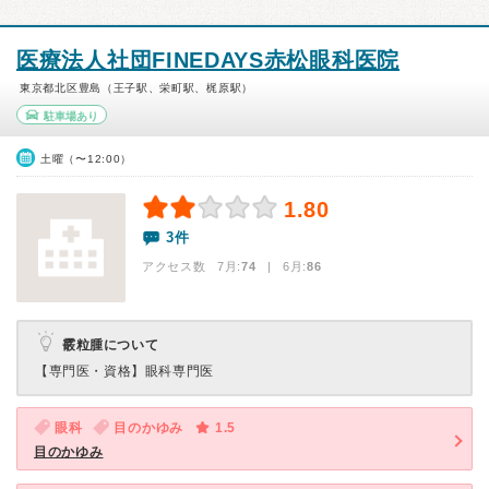
医療法人社団FINEDAYS赤松眼科医院
東京都北区豊島（王子駅、栄町駅、梶原駅）
駐車場あり
土曜（〜12:00）
1.80
3件
アクセス数 7月:
74
| 6月:
86
霰粒腫について
【専門医・資格】
眼科専門医
眼科
目のかゆみ
1.5
目のかゆみ