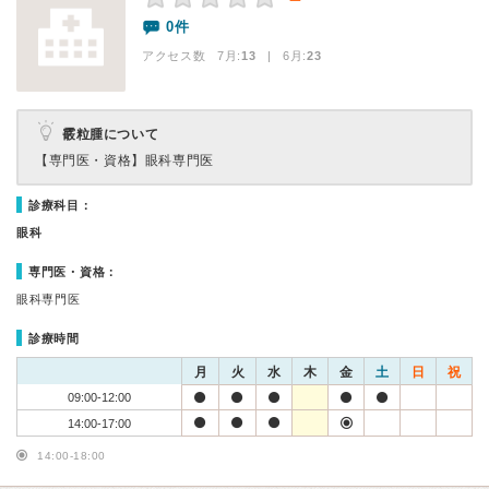
0件
アクセス数 7月:
13
| 6月:
23
霰粒腫について
【専門医・資格】
眼科専門医
診療科目：
眼科
専門医・資格：
眼科専門医
診療時間
月
火
水
木
金
土
日
祝
09:00-12:00
14:00-17:00
14:00-18:00