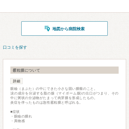
地図から病院検索
口コミを探す
霰粒腫について
詳細
眼瞼（まぶた）の中にできた小さな固い腫瘤のこと。
涙の成分を分泌する脂の腺（マイボーム腺)の出口がつまり、その
中に粥状の分泌物がたまって肉芽腫を形成したもの。
炎症を伴ったものは急性霰粒腫と呼ばれる。
■症状
・眼瞼の腫れ
・異物感