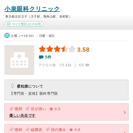
小泉眼科クリニック
東京都北区王子（王子駅、飛鳥山駅、栄町駅）
マイナ受付
(スマホ可)
土曜（〜18:30）・日曜・祝日
3.58
5件
アクセス数 7月:
111
| 6月:
88
霰粒腫について
【専門医・資格】
眼科専門医
眼科
目が赤い
4.5
優しい先生です
眼科
結膜炎
目の痛み
4.0