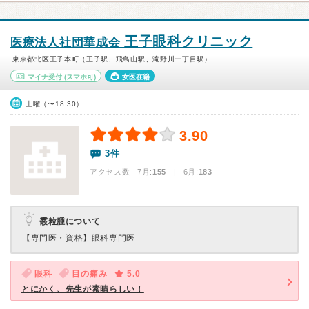
王子眼科クリニック
医療法人社団華成会
東京都北区王子本町（王子駅、飛鳥山駅、滝野川一丁目駅）
マイナ受付
(スマホ可)
女医在籍
土曜（〜18:30）
3.90
3件
アクセス数 7月:
155
| 6月:
183
霰粒腫について
【専門医・資格】
眼科専門医
眼科
目の痛み
5.0
とにかく、先生が素晴らしい！