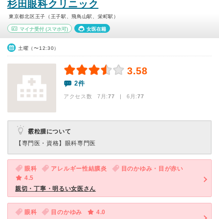
杉田眼科クリニック
東京都北区王子（王子駅、飛鳥山駅、栄町駅）
マイナ受付
(スマホ可)
女医在籍
土曜（〜12:30）
3.58
2件
アクセス数 7月:
77
| 6月:
77
霰粒腫について
【専門医・資格】
眼科専門医
眼科
アレルギー性結膜炎
目のかゆみ・目が赤い
4.5
親切・丁寧・明るい女医さん
眼科
目のかゆみ
4.0