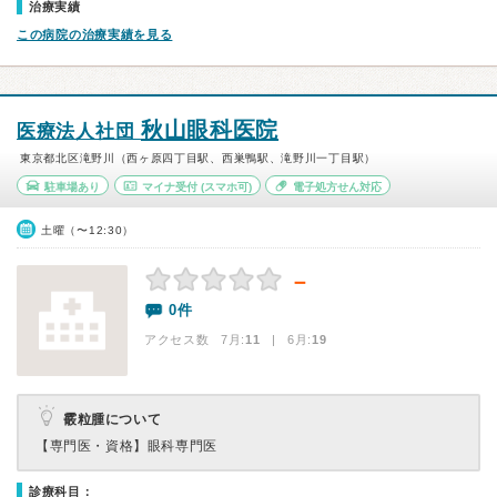
治療実績
この病院の治療実績を見る
秋山眼科医院
医療法人社団
東京都北区滝野川（西ヶ原四丁目駅、西巣鴨駅、滝野川一丁目駅）
駐車場あり
マイナ受付
(スマホ可)
電子処方せん対応
土曜（〜12:30）
－
0件
アクセス数 7月:
11
| 6月:
19
霰粒腫について
【専門医・資格】
眼科専門医
診療科目：