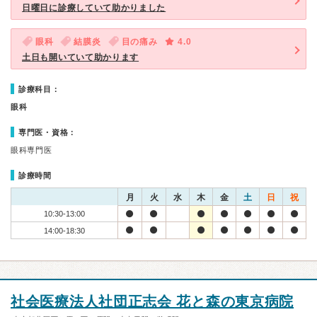
日曜日に診療していて助かりました
眼科
結膜炎
目の痛み
4.0
土日も開いていて助かります
診療科目：
眼科
専門医・資格：
眼科専門医
診療時間
月
火
水
木
金
土
日
祝
10:30-13:00
14:00-18:30
社会医療法人社団正志会 花と森の東京病院