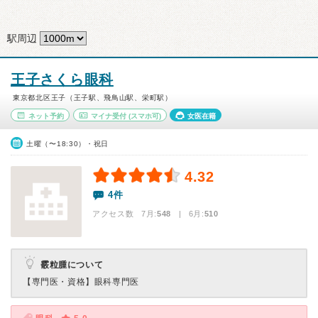
駅周辺
王子さくら眼科
東京都北区王子（王子駅、飛鳥山駅、栄町駅）
ネット予約
マイナ受付
(スマホ可)
女医在籍
土曜（〜18:30）・祝日
4.32
4件
アクセス数 7月:
548
| 6月:
510
霰粒腫について
【専門医・資格】
眼科専門医