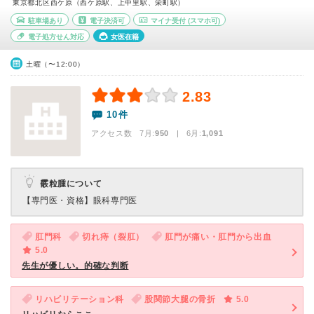
東京都北区西ケ原（西ケ原駅、上中里駅、栄町駅）
駐車場あり
電子決済可
マイナ受付
(スマホ可)
電子処方せん対応
女医在籍
土曜（〜12:00）
2.83
10件
アクセス数 7月:
950
| 6月:
1,091
霰粒腫について
【専門医・資格】
眼科専門医
肛門科
切れ痔（裂肛）
肛門が痛い・肛門から出血
5.0
先生が優しい。的確な判断
リハビリテーション科
股関節大腿の骨折
5.0