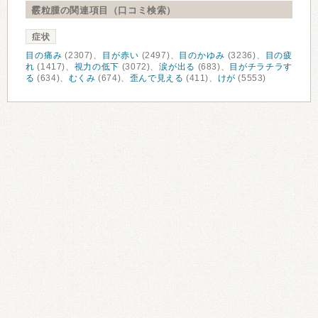
霰粒腫の関連項目（口コミ検索）
症状
目の痛み
(2307)、
目が赤い
(2497)、
目のかゆみ
(3236)、
目の疲
れ
(1417)、
視力の低下
(3072)、
涙が出る
(683)、
目がチラチラす
る
(634)、
むくみ
(674)、
歪んで見える
(411)、
けが
(5553)