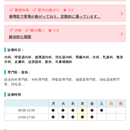
整形外科
背中の曲がり
4.5
側弯症で背骨が曲がっており、定期的に通っています。
内科
喉が痛い
4.0
総合的な病院
診療科目：
内科、呼吸器内科、循環器内科、消化器内科、腎臓内科、外科、乳腺科、整形
外科、皮膚科、泌尿器科、眼科、耳鼻咽喉科
専門医・資格：
総合内科専門医、外科専門医、呼吸器専門医、循環器専門医、消化器病専門
医、消化器…
診療時間
月
火
水
木
金
土
日
祝
09:00-12:00
14:00-17:00