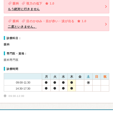
眼科
視力の低下
1.0
もう絶対に行きません
眼科
目のかゆみ・目が赤い・涙が出る
1.0
二度といきません。
診療科目：
眼科
専門医・資格：
眼科専門医
診療時間
月
火
水
木
金
土
日
祝
09:00-11:30
14:30-17:30
09:00-12:00