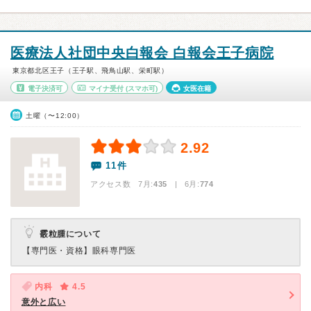
医療法人社団中央白報会 白報会王子病院
東京都北区王子（王子駅、飛鳥山駅、栄町駅）
電子決済可
マイナ受付
(スマホ可)
女医在籍
土曜（〜12:00）
2.92
11件
アクセス数 7月:
435
| 6月:
774
霰粒腫について
【専門医・資格】
眼科専門医
内科
4.5
意外と広い