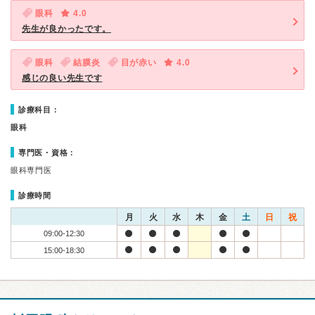
眼科
4.0
先生が良かったです。
眼科
結膜炎
目が赤い
4.0
感じの良い先生です
診療科目：
眼科
専門医・資格：
眼科専門医
診療時間
月
火
水
木
金
土
日
祝
09:00-12:30
15:00-18:30