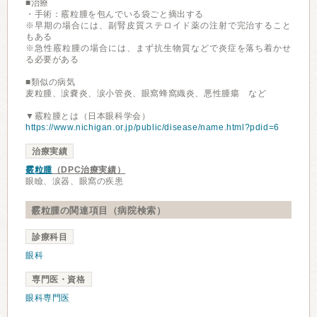
■治療
・手術：霰粒腫を包んでいる袋ごと摘出する
※早期の場合には、副腎皮質ステロイド薬の注射で完治すること
もある
※急性霰粒腫の場合には、まず抗生物質などで炎症を落ち着かせ
る必要がある
■類似の病気
麦粒腫、涙嚢炎、涙小管炎、眼窩蜂窩織炎、悪性腫瘍 など
▼霰粒腫とは（日本眼科学会）
https://www.nichigan.or.jp/public/disease/name.html?pdid=6
治療実績
霰粒腫
（DPC治療実績）
眼瞼、涙器、眼窩の疾患
霰粒腫の関連項目（病院検索）
診療科目
眼科
専門医・資格
眼科専門医