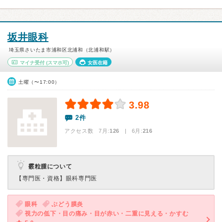
坂井眼科
埼玉県さいたま市浦和区北浦和（北浦和駅）
マイナ受付
(スマホ可)
女医在籍
土曜（〜17:00）
3.98
2件
アクセス数 7月:
126
| 6月:
216
霰粒腫について
【専門医・資格】
眼科専門医
眼科
ぶどう膜炎
視力の低下・目の痛み・目が赤い・二重に見える・かすむ