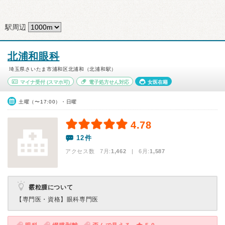
駅周辺
北浦和眼科
埼玉県さいたま市浦和区北浦和（北浦和駅）
マイナ受付
(スマホ可)
電子処方せん対応
女医在籍
土曜（〜17:00）・日曜
4.78
12件
アクセス数 7月:
1,462
| 6月:
1,587
霰粒腫について
【専門医・資格】
眼科専門医