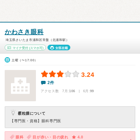
かわさき眼科
埼玉県さいたま市浦和区常盤（北浦和駅）
マイナ受付
(スマホ可)
女医在籍
土曜（〜17:00）
3.24
2件
アクセス数 7月:
106
| 6月:
99
霰粒腫について
【専門医・資格】
眼科専門医
眼科
目が赤い・目の疲れ
4.0