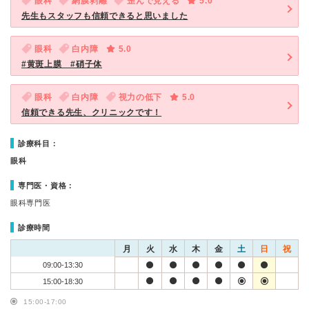
眼科
網膜剥離
歪んで見える
5.0
先生もスタッフも信頼できると思いました
眼科
白内障
5.0
#黄斑上膜 #硝子体
眼科
白内障
視力の低下
5.0
信頼できる先生、クリニックです！
診療科目：
眼科
専門医・資格：
眼科専門医
診療時間
月
火
水
木
金
土
日
祝
09:00-13:30
15:00-18:30
15:00-17:00