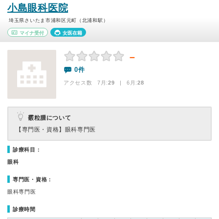
小島眼科医院
埼玉県さいたま市浦和区元町（北浦和駅）
マイナ受付
女医在籍
－
0件
アクセス数 7月:
29
| 6月:
28
霰粒腫について
【専門医・資格】
眼科専門医
診療科目：
眼科
専門医・資格：
眼科専門医
診療時間