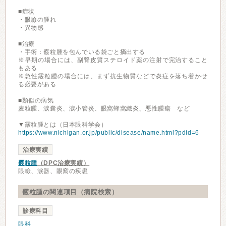
■症状
・眼瞼の腫れ
・異物感
■治療
・手術：霰粒腫を包んでいる袋ごと摘出する
※早期の場合には、副腎皮質ステロイド薬の注射で完治すること
もある
※急性霰粒腫の場合には、まず抗生物質などで炎症を落ち着かせ
る必要がある
■類似の病気
麦粒腫、涙嚢炎、涙小管炎、眼窩蜂窩織炎、悪性腫瘍 など
▼霰粒腫とは（日本眼科学会）
https://www.nichigan.or.jp/public/disease/name.html?pdid=6
治療実績
霰粒腫
（DPC治療実績）
眼瞼、涙器、眼窩の疾患
霰粒腫の関連項目（病院検索）
診療科目
眼科