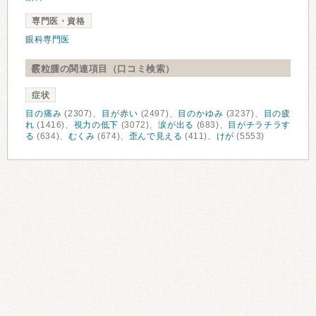
専門医・資格
眼科専門医
霰粒腫の関連項目（口コミ検索）
症状
目の痛み
(2307)、
目が赤い
(2497)、
目のかゆみ
(3237)、
目の疲
れ
(1416)、
視力の低下
(3072)、
涙が出る
(683)、
目がチラチラす
る
(634)、
むくみ
(674)、
歪んで見える
(411)、
けが
(5553)