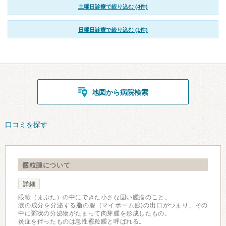
土曜日診療で絞り込む (4件)
日曜日診療で絞り込む (1件)
地図から病院検索
口コミを探す
霰粒腫について
詳細
眼瞼（まぶた）の中にできた小さな固い腫瘤のこと。
涙の成分を分泌する脂の腺（マイボーム腺)の出口がつまり、その
中に粥状の分泌物がたまって肉芽腫を形成したもの。
炎症を伴ったものは急性霰粒腫と呼ばれる。