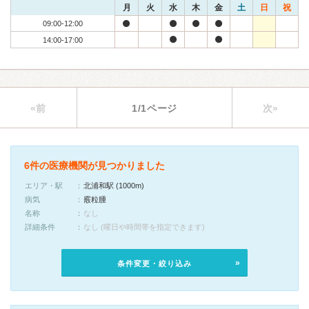
月
火
水
木
金
土
日
祝
09:00-12:00
14:00-17:00
«前
1/1ページ
次»
6件の医療機関が見つかりました
エリア・駅
北浦和駅 (1000m)
病気
霰粒腫
名称
なし
詳細条件
なし (曜日や時間帯を指定できます)
条件変更・絞り込み