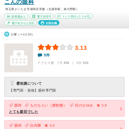
こんの眼科
埼玉県さいたま市浦和区常盤（北浦和駅、南与野駅）
駐車場あり
電子決済可
マイナ受付
(スマホ可)
電子処方せん対応
女医在籍
土曜（〜12:00）
3.13
9件
アクセス数 7月:
405
| 6月:
535
霰粒腫について
【専門医・資格】
眼科専門医
眼科
ものもらい（麦粒種）
目のかゆみ
5.0
とても親切でした
眼科
白内障
4.5