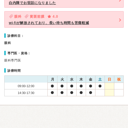
白内障でお世話になりました
眼科
黄斑前膜
4.0
wi-fiが解放されており、長い待ち時間も苦痛軽減
診療科目：
眼科
専門医・資格：
眼科専門医
診療時間
月
火
水
木
金
土
日
祝
09:00-12:00
14:30-17:30