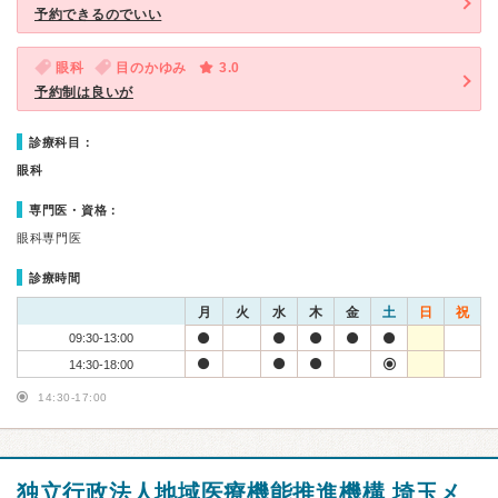
予約できるのでいい
眼科
目のかゆみ
3.0
予約制は良いが
診療科目：
眼科
専門医・資格：
眼科専門医
診療時間
月
火
水
木
金
土
日
祝
09:30-13:00
14:30-18:00
14:30-17:00
独立行政法人地域医療機能推進機構 埼玉メ