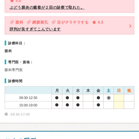
5.0
ぶどう膜炎の癒着が２回の診察で取れた。
眼科
網膜裂孔
目がチラチラする
4.5
評判が良すぎてこんでいます
診療科目：
眼科
専門医・資格：
眼科専門医
診療時間
月
火
水
木
金
土
日
祝
09:30-12:30
15:00-19:00
09:30-17:00