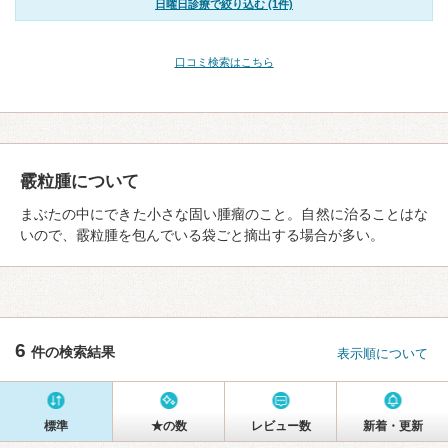
日曜日診療で絞り込む (1件)
口コミ検索はこちら
霰粒腫について
まぶたの中にできた小さな固い腫瘤のこと。自然に治ることはな
いので、霰粒腫を包んでいる袋ごと摘出する場合が多い。
6
件の検索結果
表示順について
標準
★の数
レビュー数
新着・更新