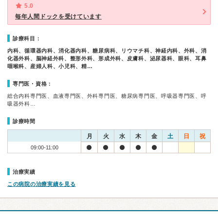
5.0
毎年人間ドックを受けています
診療科目：
内科、循環器内科、消化器内科、糖尿病科、リウマチ科、神経内科、外科、消
化器外科、脳神経外科、整形外科、形成外科、皮膚科、泌尿器科、眼科、耳鼻
咽喉科、産婦人科、小児科、精…
専門医・資格：
総合内科専門医、血液専門医、外科専門医、糖尿病専門医、呼吸器専門医、呼
吸器外科…
診療時間
月
火
水
木
金
土
日
祝
09:00-11:00
治療実績
この病院の治療実績を見る