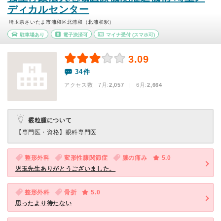
ディカルセンター
埼玉県さいたま市浦和区北浦和（北浦和駅）
駐車場あり
電子決済可
マイナ受付
(スマホ可)
3.09
34件
アクセス数 7月:
2,057
| 6月:
2,664
霰粒腫について
【専門医・資格】
眼科専門医
整形外科
変形性膝関節症
膝の痛み
5.0
児玉先生ありがとうございました。
整形外科
骨折
5.0
思ったより待たない