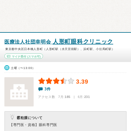
人形町眼科クリニック
医療法人社団幸明会
東京都中央区日本橋人形町（人形町駅（水天宮前駅）、浜町駅、小伝馬町駅）
マイナ受付
(スマホ可)
土曜（〜13:00）
3.39
3件
アクセス数 7月:
185
| 6月:
231
霰粒腫について
【専門医・資格】
眼科専門医