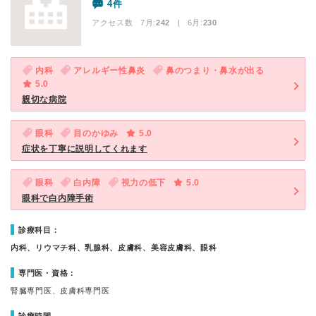
4件
アクセス数 7月:
242
| 6月:
230
内科
アレルギー性鼻炎
鼻のつまり・鼻水が出る
5.0
親切な病院
眼科
目のかゆみ
5.0
症状を丁寧に説明してくれます
眼科
白内障
視力の低下
5.0
眼科で白内障手術
診療科目：
内科、リウマチ科、乳腺科、皮膚科、美容皮膚科、眼科
専門医・資格：
腎臓専門医、皮膚科専門医