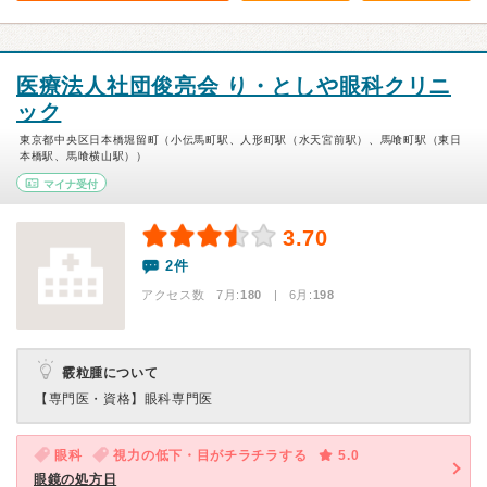
医療法人社団俊亮会 り・としや眼科クリニ
ック
東京都中央区日本橋堀留町（小伝馬町駅、人形町駅（水天宮前駅）、馬喰町駅（東日
本橋駅、馬喰横山駅））
マイナ受付
3.70
2件
アクセス数 7月:
180
| 6月:
198
霰粒腫について
【専門医・資格】
眼科専門医
眼科
視力の低下・目がチラチラする
5.0
眼鏡の処方日