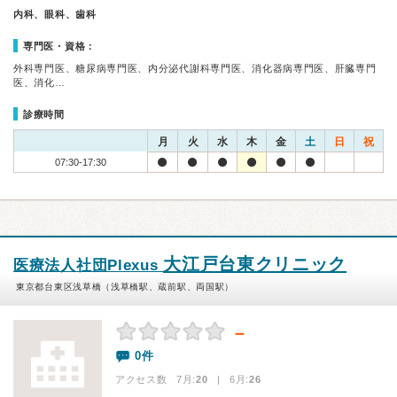
内科、眼科、歯科
専門医・資格：
外科専門医、糖尿病専門医、内分泌代謝科専門医、消化器病専門医、肝臓専門
医、消化…
診療時間
月
火
水
木
金
土
日
祝
07:30-17:30
大江戸台東クリニック
医療法人社団Plexus
東京都台東区浅草橋（浅草橋駅、蔵前駅、両国駅）
－
0件
アクセス数 7月:
20
| 6月:
26