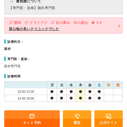
霰粒腫について
【専門医・資格】
眼科専門医
眼科
ドライアイ
目の痛み・目の疲れ
5.0
居心地の良いクリニックでした
診療科目：
眼科
専門医・資格：
眼科専門医
診療時間
月
火
水
木
金
土
日
祝
10:00-13:30
14:30-18:00
ネット予約
電話
公式サイト