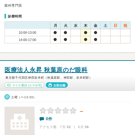
眼科専門医
診療時間
月
火
水
木
金
土
日
祝
10:00-13:00
14:00-17:00
医療法人永昇 秋葉原のだ眼科
東京都千代田区神田岩本町（秋葉原駅、神田駅、岩本町駅）
マイナ受付
(スマホ可)
女医在籍
土曜（〜13:30）
－
0件
アクセス数 7月:
32
| 6月:
36