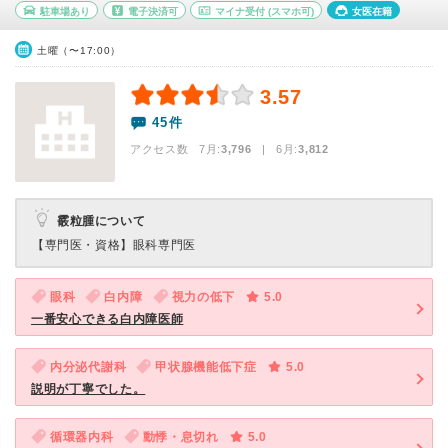
駐車場あり
電子決済可
マイナ受付
(スマホ可)
女医在籍
土曜（〜17:00）
3.57
45件
アクセス数 7月:
3,796
| 6月:
3,812
霰粒腫について
【専門医・資格】
眼科専門医
眼科
白内障
視力の低下
5.0
一番安心できる白内障医師
内分泌代謝科
甲状腺機能低下症
5.0
説明が丁寧でした。
循環器内科
動悸・息切れ
5.0