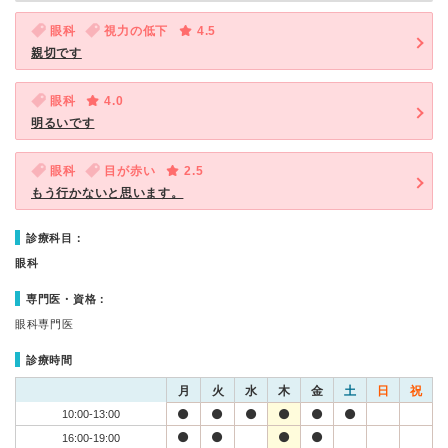
眼科
視力の低下
4.5
親切です
眼科
4.0
明るいです
眼科
目が赤い
2.5
もう行かないと思います。
診療科目：
眼科
専門医・資格：
眼科専門医
診療時間
月
火
水
木
金
土
日
祝
10:00-13:00
16:00-19:00