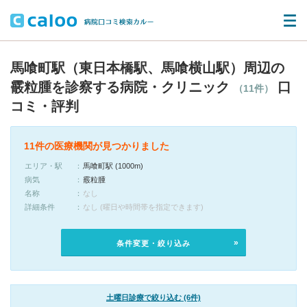
馬喰町駅（東日本橋駅、馬喰横山駅）周辺の
霰粒腫を診察する病院・クリニック
口
（11件）
コミ・評判
11件の医療機関が見つかりました
エリア・駅
馬喰町駅 (1000m)
病気
霰粒腫
名称
なし
詳細条件
なし (曜日や時間帯を指定できます)
条件変更・絞り込み
土曜日診療で絞り込む (6件)