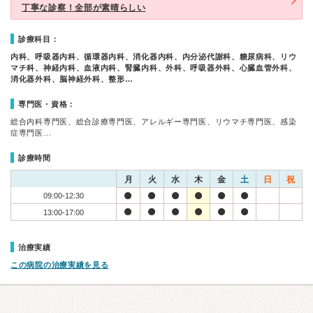
丁寧な診察！全部が素晴らしい
診療科目：
内科、呼吸器内科、循環器内科、消化器内科、内分泌代謝科、糖尿病科、リウ
マチ科、神経内科、血液内科、腎臓内科、外科、呼吸器外科、心臓血管外科、
消化器外科、脳神経外科、整形…
専門医・資格：
総合内科専門医、総合診療専門医、アレルギー専門医、リウマチ専門医、感染
症専門医…
診療時間
月
火
水
木
金
土
日
祝
09:00-12:30
13:00-17:00
治療実績
この病院の治療実績を見る