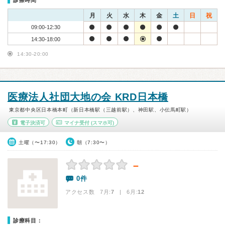
診療時間
月
火
水
木
金
土
日
祝
09:00-12:30
14:30-18:00
14:30-20:00
医療法人社団大地の会 KRD日本橋
東京都中央区日本橋本町（新日本橋駅（三越前駅）、神田駅、小伝馬町駅）
電子決済可
マイナ受付
(スマホ可)
土曜（〜17:30）
朝（7:30〜）
－
0件
アクセス数 7月:
7
| 6月:
12
診療科目：