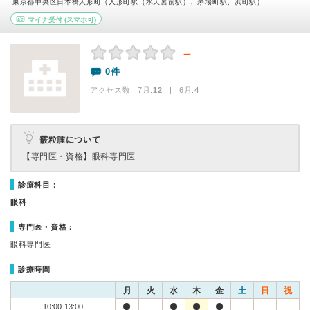
東京都中央区日本橋人形町（人形町駅（水天宮前駅）、茅場町駅、浜町駅）
マイナ受付
(スマホ可)
－
0件
アクセス数 7月:
12
| 6月:
4
霰粒腫について
【専門医・資格】
眼科専門医
診療科目：
眼科
専門医・資格：
眼科専門医
診療時間
月
火
水
木
金
土
日
祝
10:00-13:00