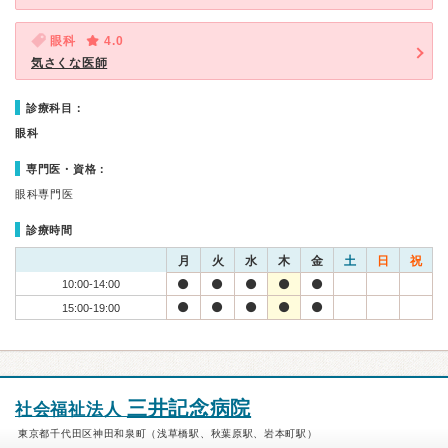
眼科
4.0
気さくな医師
診療科目：
眼科
専門医・資格：
眼科専門医
診療時間
月
火
水
木
金
土
日
祝
10:00-14:00
15:00-19:00
三井記念病院
社会福祉法人
東京都千代田区神田和泉町（浅草橋駅、秋葉原駅、岩本町駅）