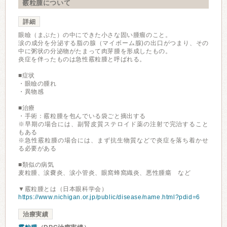
霰粒腫について
詳細
眼瞼（まぶた）の中にできた小さな固い腫瘤のこと。
涙の成分を分泌する脂の腺（マイボーム腺)の出口がつまり、その
中に粥状の分泌物がたまって肉芽腫を形成したもの。
炎症を伴ったものは急性霰粒腫と呼ばれる。
■症状
・眼瞼の腫れ
・異物感
■治療
・手術：霰粒腫を包んでいる袋ごと摘出する
※早期の場合には、副腎皮質ステロイド薬の注射で完治すること
もある
※急性霰粒腫の場合には、まず抗生物質などで炎症を落ち着かせ
る必要がある
■類似の病気
麦粒腫、涙嚢炎、涙小管炎、眼窩蜂窩織炎、悪性腫瘍 など
▼霰粒腫とは（日本眼科学会）
https://www.nichigan.or.jp/public/disease/name.html?pdid=6
治療実績