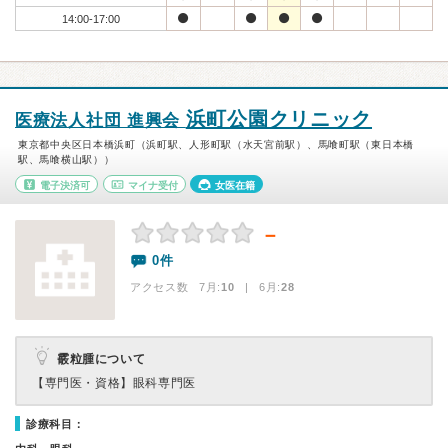
14:00-17:00
浜町公園クリニック
医療法人社団 進興会
東京都中央区日本橋浜町（浜町駅、人形町駅（水天宮前駅）、馬喰町駅（東日本橋
駅、馬喰横山駅））
電子決済可
マイナ受付
女医在籍
－
0件
アクセス数 7月:
10
| 6月:
28
霰粒腫について
【専門医・資格】
眼科専門医
診療科目：