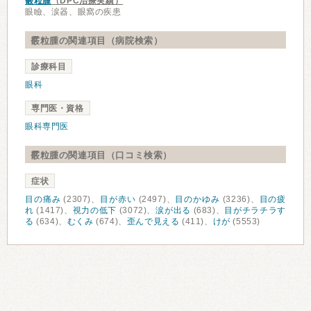
霰粒腫
（DPC治療実績）
眼瞼、涙器、眼窩の疾患
霰粒腫の関連項目（病院検索）
診療科目
眼科
専門医・資格
眼科専門医
霰粒腫の関連項目（口コミ検索）
症状
目の痛み
(2307)、
目が赤い
(2497)、
目のかゆみ
(3236)、
目の疲
れ
(1417)、
視力の低下
(3072)、
涙が出る
(683)、
目がチラチラす
る
(634)、
むくみ
(674)、
歪んで見える
(411)、
けが
(5553)