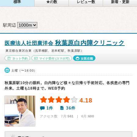
標準
★の数
レビュー数
新着・更新
駅周辺
秋葉原白内障クリニック
医療法人社団廣洋会
東京都台東区台東（浅草橋駅、岩本町駅、秋葉原駅）
ネット予約
マイナ受付
(スマホ可)
女医在籍
土曜（〜18:00）
秋葉原駅10分の眼科。白内障など様々な日帰り手術対応。各疾患の専門
外来。土曜も18時まで。WEB予約
4.18
1件
36件
アクセス数 7月:
561
| 6月:
600