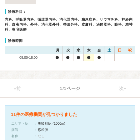
診療科目：
内科、呼吸器内科、循環器内科、消化器内科、糖尿病科、リウマチ科、神経内
科、血液内科、外科、消化器外科、整形外科、皮膚科、泌尿器科、眼科、精神
科、在宅医療
診療時間
月
火
水
木
金
土
日
祝
09:00-18:00
«前
1/1ページ
次»
11件の医療機関が見つかりました
エリア・駅
馬喰町駅 (1000m)
病気
霰粒腫
名称
なし