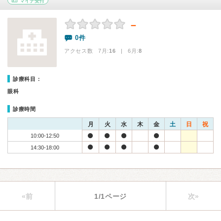
マイナ受付
－
0件
アクセス数 7月:
16
| 6月:
8
診療科目：
眼科
診療時間
月
火
水
木
金
土
日
祝
10:00-12:50
14:30-18:00
«前
1/1ページ
次»