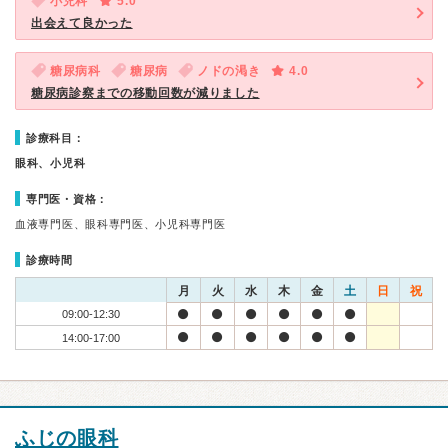
小児科
5.0
出会えて良かった
糖尿病科
糖尿病
ノドの渇き
4.0
糖尿病診察までの移動回数が減りました
診療科目：
眼科、小児科
専門医・資格：
血液専門医、眼科専門医、小児科専門医
診療時間
月
火
水
木
金
土
日
祝
09:00-12:30
14:00-17:00
ふじの眼科