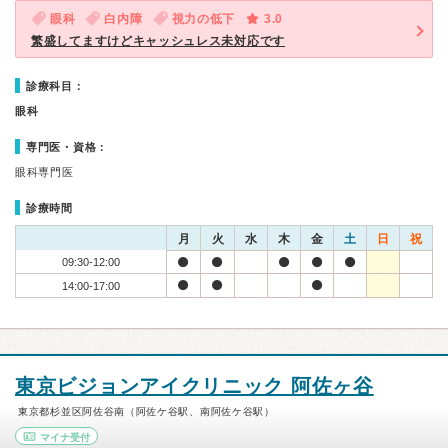
眼科
白内障
視力の低下
3.0
繁盛してますけどキャッシュレス未対応です
診療科目：
眼科
専門医・資格：
眼科専門医
診療時間
月
火
水
木
金
土
日
祝
09:30-12:00
14:00-17:00
東京ビジョンアイクリニック 阿佐ヶ谷
東京都杉並区阿佐谷南（阿佐ケ谷駅、南阿佐ケ谷駅）
マイナ受付