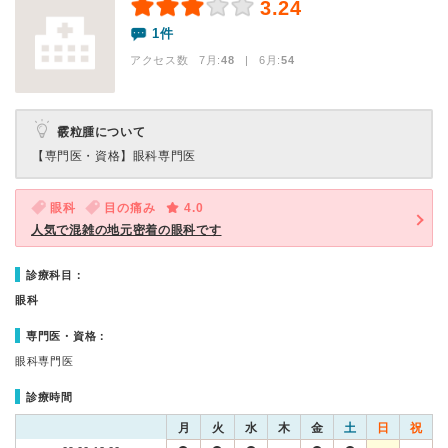
3.24
1件
アクセス数 7月:
48
| 6月:
54
霰粒腫について
【専門医・資格】
眼科専門医
眼科
目の痛み
4.0
人気で混雑の地元密着の眼科です
診療科目：
眼科
専門医・資格：
眼科専門医
診療時間
月
火
水
木
金
土
日
祝