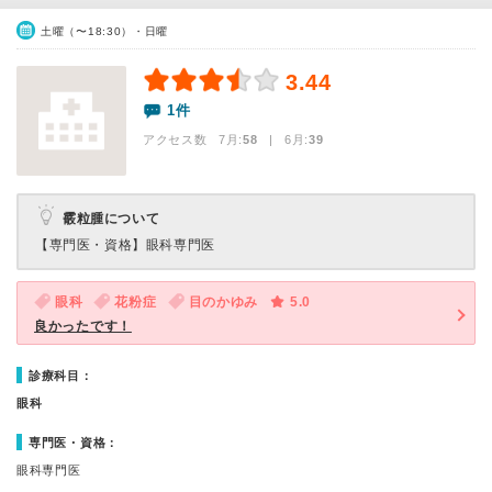
土曜（〜18:30）・日曜
3.44
1件
アクセス数 7月:
58
| 6月:
39
霰粒腫について
【専門医・資格】
眼科専門医
眼科
花粉症
目のかゆみ
5.0
良かったです！
診療科目：
眼科
専門医・資格：
眼科専門医