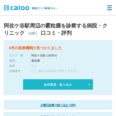
阿佐ケ谷駅周辺の霰粒腫を診察する病院・ク
リニック
口コミ・評判
（6件）
6件の医療機関が見つかりました
エリア・駅
阿佐ケ谷駅 (1000m)
病気
霰粒腫
名称
なし
詳細条件
なし (曜日や時間帯を指定できます)
条件変更・絞り込み
土曜日診療で絞り込む (5件)