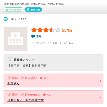
東京都杉並区阿佐谷南（阿佐ケ谷駅、南阿佐ケ谷駅）
マイナ受付
女医在籍
土曜（〜12:00）
3.45
3件
アクセス数 7月:
135
| 6月:
119
霰粒腫について
【専門医・資格】
眼科専門医
眼科
目が赤い
4.0
女医さん
眼科
目のかゆみ
4.0
信頼できる、町の医院です