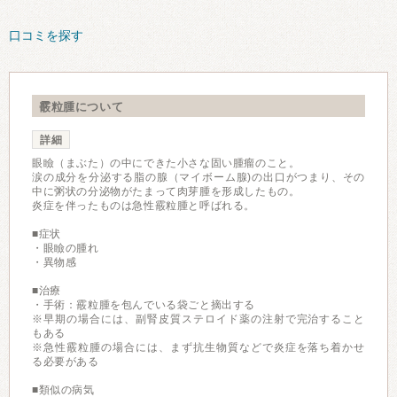
口コミを探す
霰粒腫について
詳細
眼瞼（まぶた）の中にできた小さな固い腫瘤のこと。
涙の成分を分泌する脂の腺（マイボーム腺)の出口がつまり、その
中に粥状の分泌物がたまって肉芽腫を形成したもの。
炎症を伴ったものは急性霰粒腫と呼ばれる。
■症状
・眼瞼の腫れ
・異物感
■治療
・手術：霰粒腫を包んでいる袋ごと摘出する
※早期の場合には、副腎皮質ステロイド薬の注射で完治すること
もある
※急性霰粒腫の場合には、まず抗生物質などで炎症を落ち着かせ
る必要がある
■類似の病気