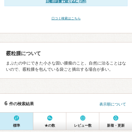
日曜日診療で絞り込む (1件)
口コミ検索はこちら
霰粒腫について
まぶたの中にできた小さな固い腫瘤のこと。自然に治ることはな
いので、霰粒腫を包んでいる袋ごと摘出する場合が多い。
6
件の検索結果
表示順について
標準
★の数
レビュー数
新着・更新