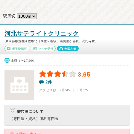
駅周辺
河北サテライトクリニック
東京都杉並区阿佐谷北（阿佐ケ谷駅、南阿佐ケ谷駅、高円寺駅）
電子決済可
マイナ受付
女医在籍
土曜（〜17:00）
3.65
2件
アクセス数 7月:
45
| 6月:
75
霰粒腫について
【専門医・資格】
眼科専門医