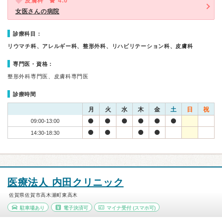
皮膚科
4.0
女医さんの病院
診療科目：
リウマチ科、アレルギー科、整形外科、リハビリテーション科、皮膚科
専門医・資格：
整形外科専門医、皮膚科専門医
診療時間
月
火
水
木
金
土
日
祝
09:00-13:00
14:30-18:30
医療法人 内田クリニック
佐賀県佐賀市高木瀬町東高木
駐車場あり
電子決済可
マイナ受付
(スマホ可)