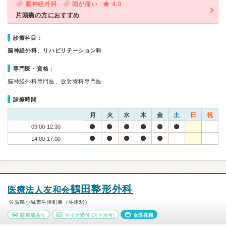
脳神経外科
頭が痛い
4.0
片頭痛の方におすすめ
診療科目：
脳神経外科、リハビリテーション科
専門医・資格：
脳神経外科専門医、放射線科専門医
診療時間
月
火
水
木
金
土
日
祝
09:00-12:30
14:00-17:00
鶴田整形外科
医療法人友和会
佐賀県小城市牛津町勝（牛津駅）
駐車場あり
マイナ受付
(スマホ可)
女医在籍