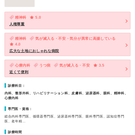
精神科
5.0
人権尊重
精神科
気が滅入る・不安・気分が異常に高揚している
4.0
広大な土地におしゃれな病院
心療内科
うつ病
気が滅入る・不安
3.5
近くて便利
診療科目：
内科、整形外科、リハビリテーション科、皮膚科、泌尿器科、眼科、精神科、
心療内科
専門医・資格：
総合内科専門医、循環器専門医、泌尿器科専門医、眼科専門医、認知症専門
医、老年精…
診療時間