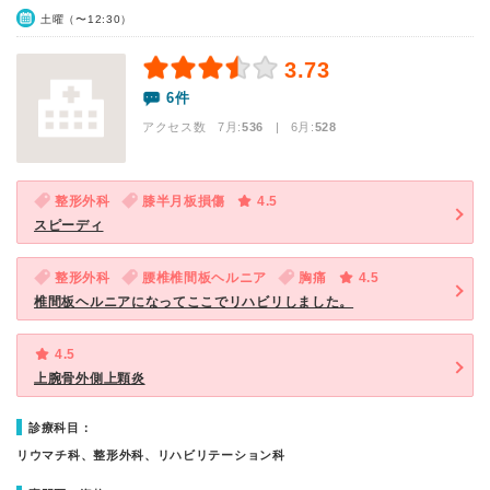
土曜（〜12:30）
3.73
6件
アクセス数 7月:
536
| 6月:
528
整形外科
膝半月板損傷
4.5
スピーディ
整形外科
腰椎椎間板ヘルニア
胸痛
4.5
椎間板ヘルニアになってここでリハビリしました。
4.5
上腕骨外側上顆炎
診療科目：
リウマチ科、整形外科、リハビリテーション科