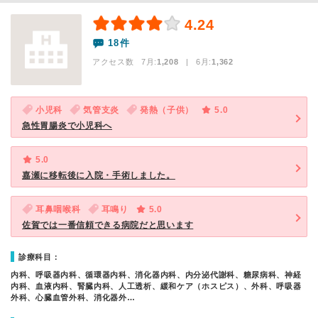
4.24
18件
アクセス数 7月:
1,208
| 6月:
1,362
小児科
気管支炎
発熱（子供）
5.0
急性胃腸炎で小児科へ
5.0
嘉瀬に移転後に入院・手術しました。
耳鼻咽喉科
耳鳴り
5.0
佐賀では一番信頼できる病院だと思います
診療科目：
内科、呼吸器内科、循環器内科、消化器内科、内分泌代謝科、糖尿病科、神経
内科、血液内科、腎臓内科、人工透析、緩和ケア（ホスピス）、外科、呼吸器
外科、心臓血管外科、消化器外…