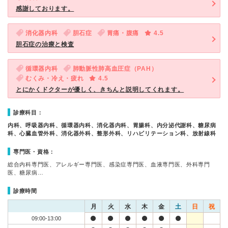
感謝しております。
消化器内科
胆石症
胃痛・腹痛
4.5
胆石症の治療と検査
循環器内科
肺動脈性肺高血圧症（PAH）
むくみ・冷え・疲れ
4.5
とにかくドクターが優しく、きちんと説明してくれます。
診療科目：
内科、呼吸器内科、循環器内科、消化器内科、胃腸科、内分泌代謝科、糖尿病
科、心臓血管外科、消化器外科、整形外科、リハビリテーション科、放射線科
専門医・資格：
総合内科専門医、アレルギー専門医、感染症専門医、血液専門医、外科専門
医、糖尿病…
診療時間
月
火
水
木
金
土
日
祝
09:00-13:00