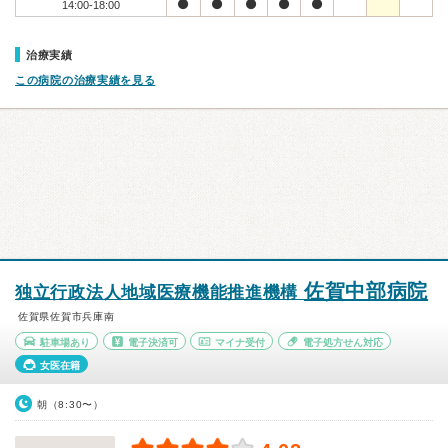
14:00-18:00
治療実績
この病院の治療実績を見る
佐賀中部病院
独立行政法人地域医療機能推進機構
佐賀県佐賀市兵庫南
駐車場あり
電子決済可
マイナ受付
電子処方せん対応
女医在籍
朝（8:30〜）