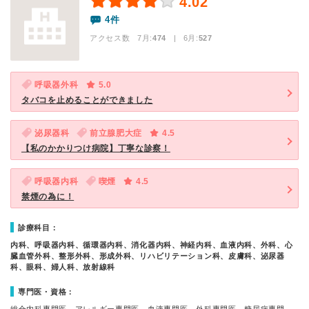
4.02
4件
アクセス数 7月:
474
| 6月:
527
呼吸器外科
5.0
タバコを止めることができました
泌尿器科
前立腺肥大症
4.5
【私のかかりつけ病院】丁寧な診察！
呼吸器内科
喫煙
4.5
禁煙の為に！
診療科目：
内科、呼吸器内科、循環器内科、消化器内科、神経内科、血液内科、外科、心
臓血管外科、整形外科、形成外科、リハビリテーション科、皮膚科、泌尿器
科、眼科、婦人科、放射線科
専門医・資格：