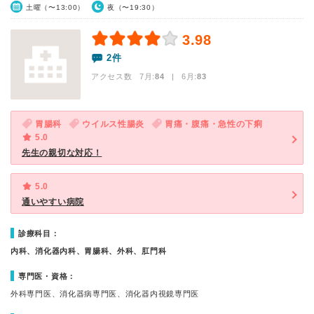
土曜（〜13:00）
夜（〜19:30）
3.98
2件
アクセス数 7月:
84
| 6月:
83
胃腸科
ウイルス性腸炎
胃痛・腹痛・急性の下痢
5.0
先生の親切な対応！
5.0
通いやすい病院
診療科目：
内科、消化器内科、胃腸科、外科、肛門科
専門医・資格：
外科専門医、消化器病専門医、消化器内視鏡専門医