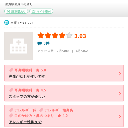
佐賀県佐賀市与賀町
駐車場あり
マイナ受付
土曜（〜16:00）
3.93
3件
アクセス数 7月:
390
| 6月:
352
耳鼻咽喉科
5.0
先生が話しやすいです
耳鼻咽喉科
4.5
スタッフの方が優しい
アレルギー科
アレルギー性鼻炎
目のかゆみ・鼻のつまり
4.0
アレルギー性鼻炎で