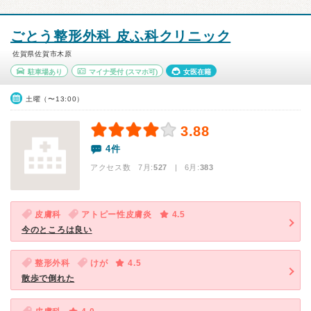
ごとう整形外科 皮ふ科クリニック
佐賀県佐賀市木原
駐車場あり
マイナ受付
(スマホ可)
女医在籍
土曜（〜13:00）
3.88
4件
アクセス数 7月:
527
| 6月:
383
皮膚科
アトピー性皮膚炎
4.5
今のところは良い
整形外科
けが
4.5
散歩で倒れた