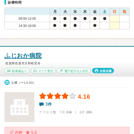
診療時間
月
火
水
木
金
土
日
祝
09:00-12:00
14:30-18:00
ふじおか病院
佐賀県佐賀市大和町尼寺
駐車場あり
マイナ受付
電子処方せん対応
女医在籍
土曜（〜13:00）
4.16
3件
アクセス数 7月:
246
| 6月:
286
内科
5.0