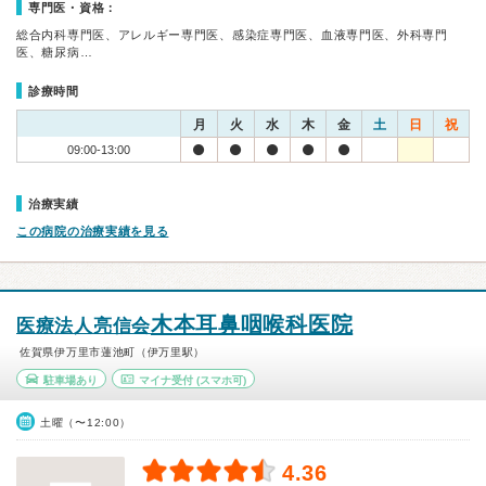
専門医・資格：
総合内科専門医、アレルギー専門医、感染症専門医、血液専門医、外科専門
医、糖尿病…
診療時間
月
火
水
木
金
土
日
祝
09:00-13:00
治療実績
この病院の治療実績を見る
木本耳鼻咽喉科医院
医療法人亮信会
佐賀県伊万里市蓮池町（伊万里駅）
駐車場あり
マイナ受付
(スマホ可)
土曜（〜12:00）
4.36