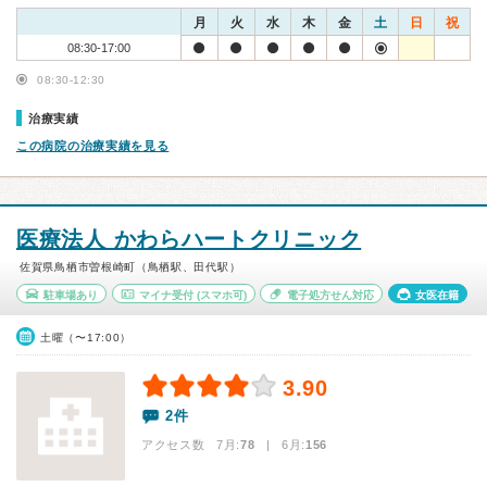
月
火
水
木
金
土
日
祝
08:30-17:00
08:30-12:30
治療実績
この病院の治療実績を見る
医療法人 かわらハートクリニック
佐賀県鳥栖市曽根崎町（鳥栖駅、田代駅）
駐車場あり
マイナ受付
(スマホ可)
電子処方せん対応
女医在籍
土曜（〜17:00）
3.90
2件
アクセス数 7月:
78
| 6月:
156