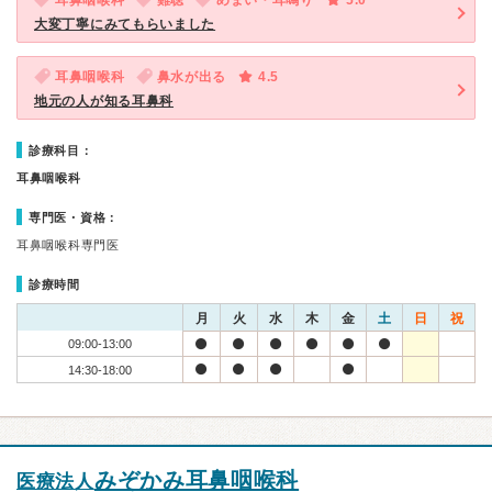
耳鼻咽喉科
難聴
めまい・耳鳴り
5.0
大変丁寧にみてもらいました
耳鼻咽喉科
鼻水が出る
4.5
地元の人が知る耳鼻科
診療科目：
耳鼻咽喉科
専門医・資格：
耳鼻咽喉科専門医
診療時間
月
火
水
木
金
土
日
祝
09:00-13:00
14:30-18:00
みぞかみ耳鼻咽喉科
医療法人