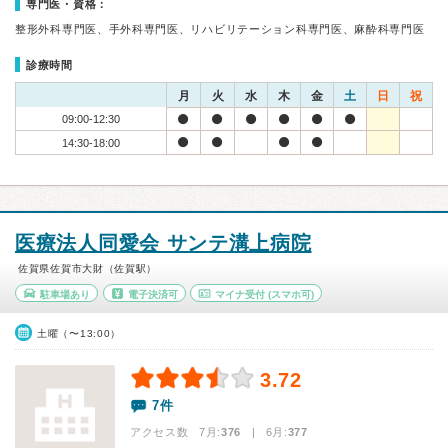
専門医・資格：
整形外科専門医、手外科専門医、リハビリテーション科専門医、麻酔科専門医
診療時間
月
火
水
木
金
土
日
祝
09:00-12:30
14:30-18:00
医療法人同愛会 サンテ溝上病院
佐賀県佐賀市大財（佐賀駅）
駐車場あり
電子決済可
マイナ受付
(スマホ可)
土曜（〜13:00）
3.72
7件
アクセス数 7月:
376
| 6月:
377