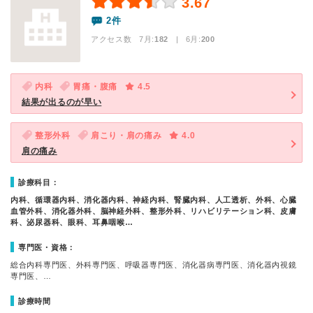
3.67
2件
アクセス数 7月:
182
| 6月:
200
内科
胃痛・腹痛
4.5
結果が出るのが早い
整形外科
肩こり・肩の痛み
4.0
肩の痛み
診療科目：
内科、循環器内科、消化器内科、神経内科、腎臓内科、人工透析、外科、心臓
血管外科、消化器外科、脳神経外科、整形外科、リハビリテーション科、皮膚
科、泌尿器科、眼科、耳鼻咽喉…
専門医・資格：
総合内科専門医、外科専門医、呼吸器専門医、消化器病専門医、消化器内視鏡
専門医、…
診療時間