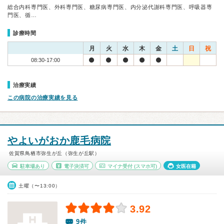
総合内科専門医、外科専門医、糖尿病専門医、内分泌代謝科専門医、呼吸器専
門医、循…
診療時間
月
火
水
木
金
土
日
祝
08:30-17:00
治療実績
この病院の治療実績を見る
やよいがおか鹿毛病院
佐賀県鳥栖市弥生が丘（弥生が丘駅）
駐車場あり
電子決済可
マイナ受付
(スマホ可)
女医在籍
土曜（〜13:00）
3.92
9件