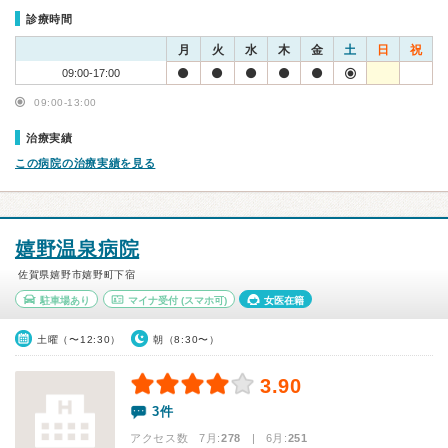
診療時間
月
火
水
木
金
土
日
祝
09:00-17:00
09:00-13:00
治療実績
この病院の治療実績を見る
嬉野温泉病院
佐賀県嬉野市嬉野町下宿
駐車場あり
マイナ受付
(スマホ可)
女医在籍
土曜（〜12:30）
朝（8:30〜）
3.90
3件
アクセス数 7月:
278
| 6月:
251