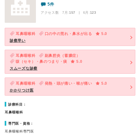
5件
アクセス数 7月:
157
| 6月:
123
耳鼻咽喉科
口の中の荒れ・鼻水が出る
5.0
診察早い
耳鼻咽喉科
副鼻腔炎（蓄膿症）
咳（セキ）・鼻のつまり・痰
5.0
スムーズな診察
耳鼻咽喉科
発熱・頭が痛い・喉が痛い
5.0
かかりつけ医
診療科目：
耳鼻咽喉科
専門医・資格：
耳鼻咽喉科専門医