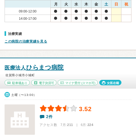
月
火
水
木
金
土
日
祝
09:00-12:00
14:00-17:00
治療実績
この病院の治療実績を見る
ひらまつ病院
医療法人
佐賀県小城市小城町
駐車場あり
電子決済可
マイナ受付
(スマホ可)
女医在籍
土曜（〜13:00）
3.52
2件
アクセス数 7月:
211
| 6月:
224