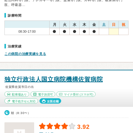
総合内科専門医、アレルギー専門医、血液専門医、外科専門医、糖尿病専門
医、呼吸器…
診療時間
月
火
水
木
金
土
日
祝
08:30-17:00
治療実績
この病院の治療実績を見る
独立行政法人国立病院機構佐賀病院
佐賀県佐賀市日の出
駐車場あり
電子決済可
マイナ受付
(スマホ可)
電子処方せん対応
女医在籍
朝（8:30〜）
3.92