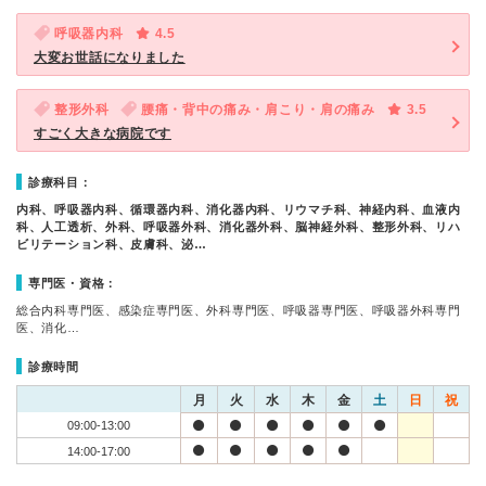
呼吸器内科
4.5
大変お世話になりました
整形外科
腰痛・背中の痛み・肩こり・肩の痛み
3.5
すごく大きな病院です
診療科目：
内科、呼吸器内科、循環器内科、消化器内科、リウマチ科、神経内科、血液内
科、人工透析、外科、呼吸器外科、消化器外科、脳神経外科、整形外科、リハ
ビリテーション科、皮膚科、泌…
専門医・資格：
総合内科専門医、感染症専門医、外科専門医、呼吸器専門医、呼吸器外科専門
医、消化…
診療時間
月
火
水
木
金
土
日
祝
09:00-13:00
14:00-17:00