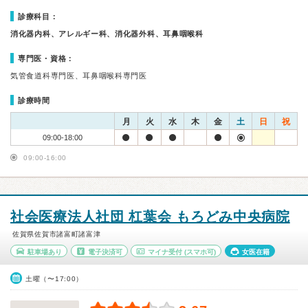
診療科目：
消化器内科、アレルギー科、消化器外科、耳鼻咽喉科
専門医・資格：
気管食道科専門医、耳鼻咽喉科専門医
診療時間
月
火
水
木
金
土
日
祝
09:00-18:00
09:00-16:00
社会医療法人社団 杠葉会 もろどみ中央病院
佐賀県佐賀市諸富町諸富津
駐車場あり
電子決済可
マイナ受付
(スマホ可)
女医在籍
土曜（〜17:00）