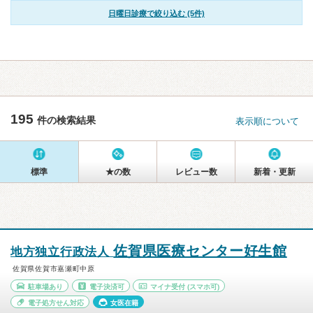
日曜日診療で絞り込む (5件)
195
件の検索結果
表示順について
標準
★の数
レビュー数
新着・更新
佐賀県医療センター好生館
地方独立行政法人
佐賀県佐賀市嘉瀬町中原
駐車場あり
電子決済可
マイナ受付
(スマホ可)
電子処方せん対応
女医在籍