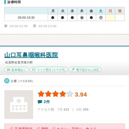
診療時間
月
火
水
木
金
土
日
祝
09:00-19:30
09:00-12:00
09:00-13:00
山口耳鼻咽喉科医院
佐賀県佐賀市堀川町
駐車場あり
マイナ受付
(スマホ可)
電子処方せん対応
土曜（〜13:00）
3.94
2件
アクセス数 7月:
221
| 6月:
195