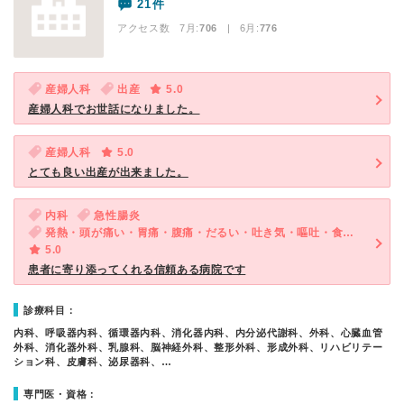
21件
アクセス数 7月:
706
| 6月:
776
産婦人科
出産
5.0
産婦人科でお世話になりました。
産婦人科
5.0
とても良い出産が出来ました。
内科
急性腸炎
発熱・頭が痛い・胃痛・腹痛・だるい・吐き気・嘔吐・食欲不振・体調不良・急性の下痢
5.0
患者に寄り添ってくれる信頼ある病院です
診療科目：
内科、呼吸器内科、循環器内科、消化器内科、内分泌代謝科、外科、心臓血管
外科、消化器外科、乳腺科、脳神経外科、整形外科、形成外科、リハビリテー
ション科、皮膚科、泌尿器科、…
専門医・資格：