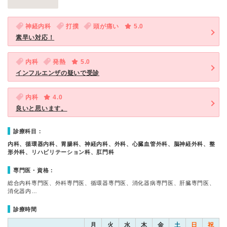
神経内科
打撲
頭が痛い
5.0
素早い対応！
内科
発熱
5.0
インフルエンザの疑いで受診
内科
4.0
良いと思います。
診療科目：
内科、循環器内科、胃腸科、神経内科、外科、心臓血管外科、脳神経外科、整
形外科、リハビリテーション科、肛門科
専門医・資格：
総合内科専門医、外科専門医、循環器専門医、消化器病専門医、肝臓専門医、
消化器内…
診療時間
月
火
水
木
金
土
日
祝