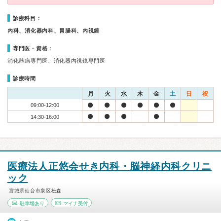
診療科目：
内科、消化器内科、胃腸科、内視鏡
専門医・資格：
消化器病専門医、消化器内視鏡専門医
診療時間
月
火
水
木
金
土
日
祝
09:00-12:00
14:30-16:00
医療法人正悠会せき内科・脳神経内科クリニ
ック
宮城県仙台市泉区松森
駐車場あり
マイナ受付