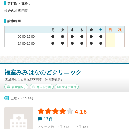
専門医・資格：
総合内科専門医
診療時間
月
火
水
木
金
土
日
祝
09:00-12:00
14:00-18:00
福室みみはなのどクリニック
宮城県仙台市宮城野区福室（陸前高砂駅）
駐車場あり
ネット予約
マイナ受付
土曜（〜13:00）
4.16
13件
アクセス数 7月:
712
| 6月:
686