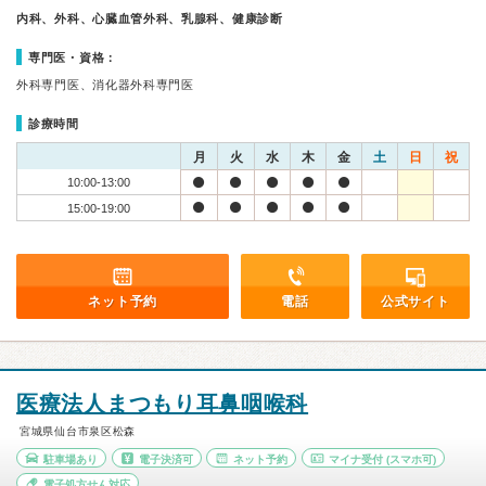
内科、外科、心臓血管外科、乳腺科、健康診断
専門医・資格：
外科専門医、消化器外科専門医
診療時間
月
火
水
木
金
土
日
祝
10:00-13:00
15:00-19:00
ネット予約
電話
公式サイト
医療法人まつもり耳鼻咽喉科
宮城県仙台市泉区松森
駐車場あり
電子決済可
ネット予約
マイナ受付
(スマホ可)
電子処方せん対応