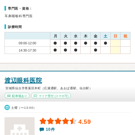
専門医・資格：
耳鼻咽喉科専門医
診療時間
月
火
水
木
金
土
日
祝
09:00-12:00
14:30-17:30
渡辺眼科医院
宮城県仙台市青葉区本町（広瀬通駅、あおば通駅、仙台駅）
駐車場あり
マイナ受付
(スマホ可)
土曜（〜13:00）
4.59
10件