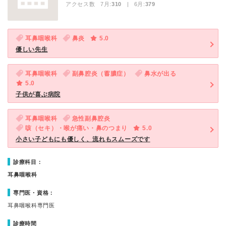
アクセス数 7月:
310
| 6月:
379
耳鼻咽喉科
鼻炎
5.0
優しい先生
耳鼻咽喉科
副鼻腔炎（蓄膿症）
鼻水が出る
5.0
子供が喜ぶ病院
耳鼻咽喉科
急性副鼻腔炎
咳（セキ）・喉が痛い・鼻のつまり
5.0
小さい子どもにも優しく、流れもスムーズです
診療科目：
耳鼻咽喉科
専門医・資格：
耳鼻咽喉科専門医
診療時間