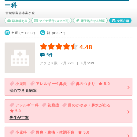
ー科
宮城県富谷市富ケ丘
駐車場あり
マイナ受付
(スマホ可)
電子処方せん対応
女医在籍
土曜（〜12:30）
朝（8:30〜）
4.48
5件
アクセス数 7月:
223
| 6月:
239
小児科
アレルギー性鼻炎
鼻のつまり
5.0
安心できる病院
アレルギー科
花粉症
目のかゆみ・鼻水が出る
5.0
先生が丁寧
小児科
胃痛・腹痛・体調不良
5.0