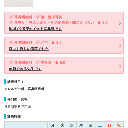
耳鼻咽喉科
滲出性中耳炎
耳鳴り・鼻のつまり・耳の閉塞感・聞こえづらい
5.0
地域で1番安心できる耳鼻科です
耳鼻咽喉科
さ声
5.0
口コミ通りの病院でした
耳鼻咽喉科
中耳炎
5.0
信頼できる先生です
診療科目：
アレルギー科、耳鼻咽喉科
専門医・資格：
耳鼻咽喉科専門医
診療時間
月
火
水
木
金
土
日
祝