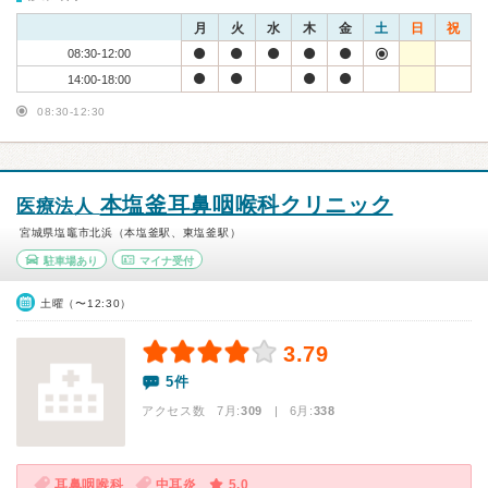
月
火
水
木
金
土
日
祝
08:30-12:00
14:00-18:00
08:30-12:30
本塩釜耳鼻咽喉科クリニック
医療法人
宮城県塩竈市北浜（本塩釜駅、東塩釜駅）
駐車場あり
マイナ受付
土曜（〜12:30）
3.79
5件
アクセス数 7月:
309
| 6月:
338
耳鼻咽喉科
中耳炎
5.0