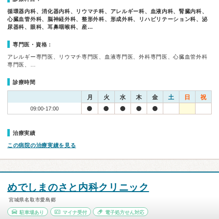
循環器内科、消化器内科、リウマチ科、アレルギー科、血液内科、腎臓内科、
心臓血管外科、脳神経外科、整形外科、形成外科、リハビリテーション科、泌
尿器科、眼科、耳鼻咽喉科、産…
専門医・資格：
アレルギー専門医、リウマチ専門医、血液専門医、外科専門医、心臓血管外科
専門医、…
診療時間
月
火
水
木
金
土
日
祝
09:00-17:00
治療実績
この病院の治療実績を見る
めでしまのさと内科クリニック
宮城県名取市愛島郷
駐車場あり
マイナ受付
電子処方せん対応