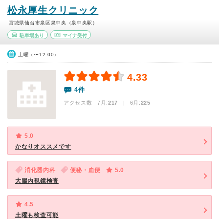
松永厚生クリニック
宮城県仙台市泉区泉中央（泉中央駅）
駐車場あり
マイナ受付
土曜（〜12:00）
4.33
4件
アクセス数 7月:
217
| 6月:
225
5.0
かなりオススメです
消化器内科
便秘・血便
5.0
大腸内視鏡検査
4.5
土曜も検査可能