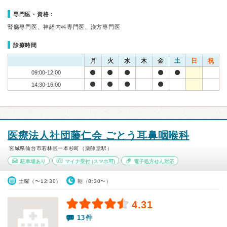
専門医・資格：
腎臓専門医、神経内科専門医、漢方専門医
診療時間
月
火
水
木
金
土
日
祝
09:00-12:00
14:30-16:00
医療法人社団藤仁会 ごとう耳鼻咽喉科
宮城県仙台市若林区一本杉町（薬師堂駅）
駐車場あり
マイナ受付
(スマホ可)
電子処方せん対応
土曜（〜12:30）
朝（8:30〜）
4.31
13件