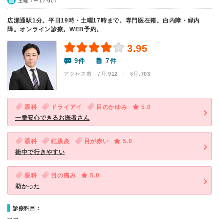
土曜（〜17:00）
広瀬通駅1分。平日19時・土曜17時まで。専門医在籍。白内障・緑内
障。オンライン診療。WEB予約。
3.95
9件
7件
アクセス数 7月:
912
| 6月:
703
眼科
ドライアイ
目のかゆみ
5.0
一番安心できるお医者さん
眼科
結膜炎
目が赤い
5.0
街中で行きやすい
眼科
目の痛み
5.0
助かった
診療科目：