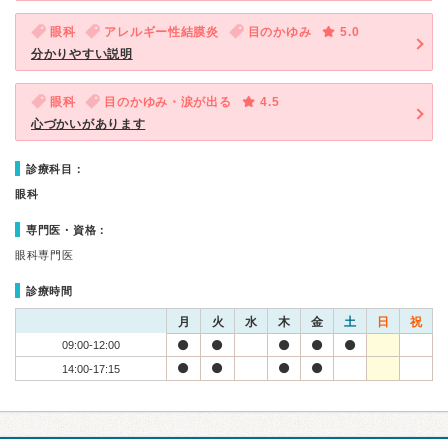
眼科
アレルギー性結膜炎
目のかゆみ
5.0
分かりやすい説明
眼科
目のかゆみ・涙が出る
4.5
心づかいがあります
診療科目：
眼科
専門医・資格：
眼科専門医
診療時間
月
火
水
木
金
土
日
祝
09:00-12:00
14:00-17:15