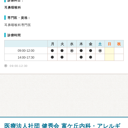
診療科目：
耳鼻咽喉科
専門医・資格：
耳鼻咽喉科専門医
診療時間
月
火
水
木
金
土
日
祝
09:00-12:00
14:00-17:30
09:00-12:30
医療法人社団 健秀会 富ケ丘内科・アレルギ