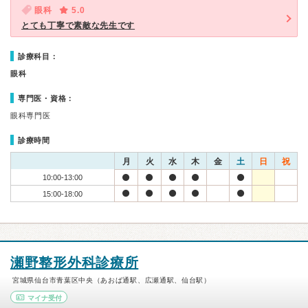
眼科
5.0
とても丁寧で素敵な先生です
診療科目：
眼科
専門医・資格：
眼科専門医
診療時間
月
火
水
木
金
土
日
祝
10:00-13:00
15:00-18:00
瀬野整形外科診療所
宮城県仙台市青葉区中央（あおば通駅、広瀬通駅、仙台駅）
マイナ受付