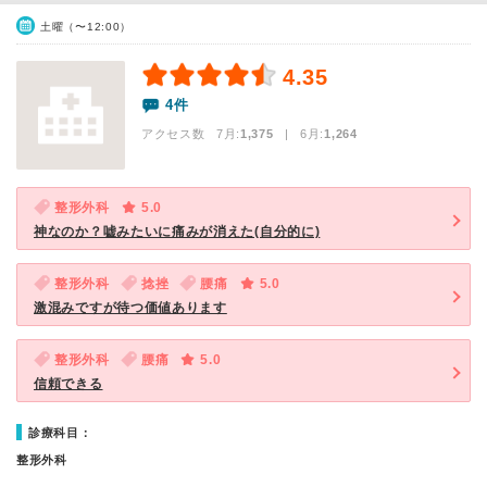
土曜（〜12:00）
4.35
4件
アクセス数 7月:
1,375
| 6月:
1,264
整形外科
5.0
神なのか？嘘みたいに痛みが消えた(自分的に)
整形外科
捻挫
腰痛
5.0
激混みですが待つ価値あります
整形外科
腰痛
5.0
信頼できる
診療科目：
整形外科