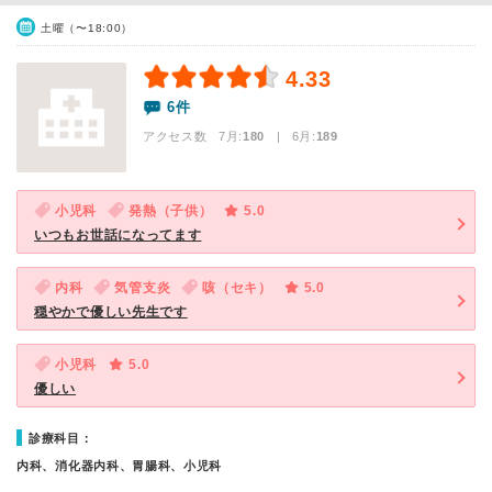
土曜（〜18:00）
4.33
6件
アクセス数 7月:
180
| 6月:
189
小児科
発熱（子供）
5.0
いつもお世話になってます
内科
気管支炎
咳（セキ）
5.0
穏やかで優しい先生です
小児科
5.0
優しい
診療科目：
内科、消化器内科、胃腸科、小児科