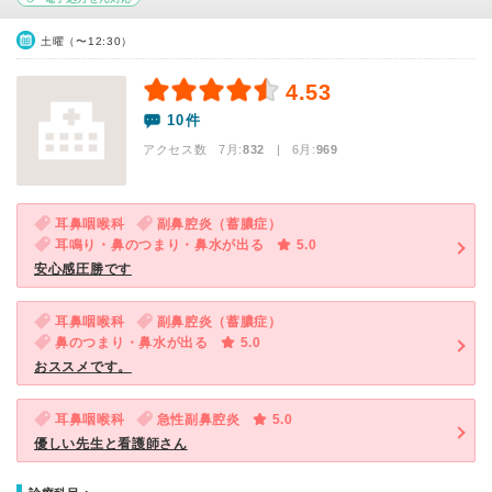
土曜（〜12:30）
4.53
10件
アクセス数 7月:
832
| 6月:
969
耳鼻咽喉科
副鼻腔炎（蓄膿症）
耳鳴り・鼻のつまり・鼻水が出る
5.0
安心感圧勝です
耳鼻咽喉科
副鼻腔炎（蓄膿症）
鼻のつまり・鼻水が出る
5.0
おススメです。
耳鼻咽喉科
急性副鼻腔炎
5.0
優しい先生と看護師さん