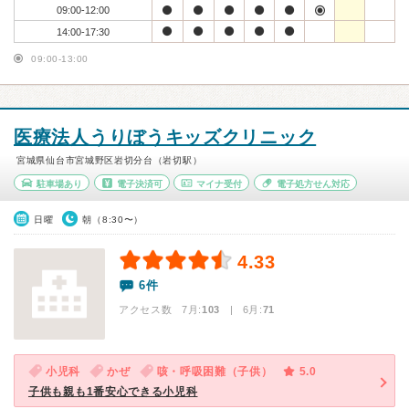
09:00-12:00
14:00-17:30
09:00-13:00
医療法人うりぼうキッズクリニック
宮城県仙台市宮城野区岩切分台（岩切駅）
駐車場あり
電子決済可
マイナ受付
電子処方せん対応
日曜
朝（8:30〜）
4.33
6件
アクセス数 7月:
103
| 6月:
71
小児科
かぜ
咳・呼吸困難（子供）
5.0
子供も親も1番安心できる小児科