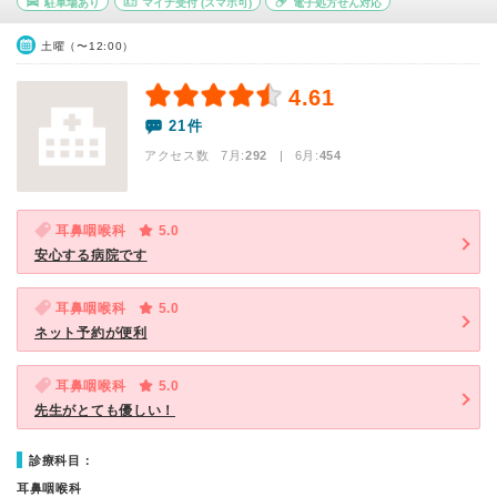
駐車場あり
マイナ受付
(スマホ可)
電子処方せん対応
土曜（〜12:00）
4.61
21件
アクセス数 7月:
292
| 6月:
454
耳鼻咽喉科
5.0
安心する病院です
耳鼻咽喉科
5.0
ネット予約が便利
耳鼻咽喉科
5.0
先生がとても優しい！
診療科目：
耳鼻咽喉科