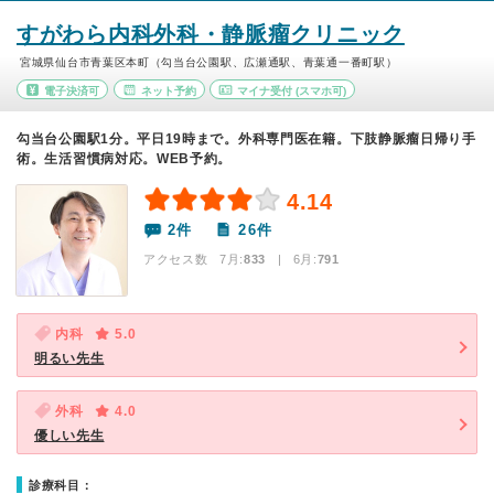
すがわら内科外科・静脈瘤クリニック
宮城県仙台市青葉区本町（勾当台公園駅、広瀬通駅、青葉通一番町駅）
電子決済可
ネット予約
マイナ受付
(スマホ可)
勾当台公園駅1分。平日19時まで。外科専門医在籍。下肢静脈瘤日帰り手
術。生活習慣病対応。WEB予約。
4.14
2件
26件
アクセス数 7月:
833
| 6月:
791
内科
5.0
明るい先生
外科
4.0
優しい先生
診療科目：