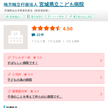
宮城県立こども病院
地方独立行政法人
宮城県仙台市青葉区落合（陸前落合駅）
駐車場あり
電子決済可
マイナ受付
電子処方せん対応
4.50
22件
アクセス数 7月:
1,125
| 6月:
1,025
アレルギー科
5.0
すばらしい病院です！
小児科
5.0
子どもの為の病院
循環器内科
5.0
子供のことを考えて作られた病院です。
診療科目：