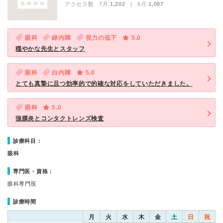
アクセス数 7月:
1,202
| 6月:
1,087
眼科
緑内障
視力の低下
5.0
穏やかな先生とスタッフ
眼科
白内障
5.0
とても真摯に且つ効率的で的確な対応をしていただきました。
眼科
5.0
強膜炎とコンタクトレンズ検査
診療科目：
眼科
専門医・資格：
眼科専門医
診療時間
月
火
水
木
金
土
日
祝