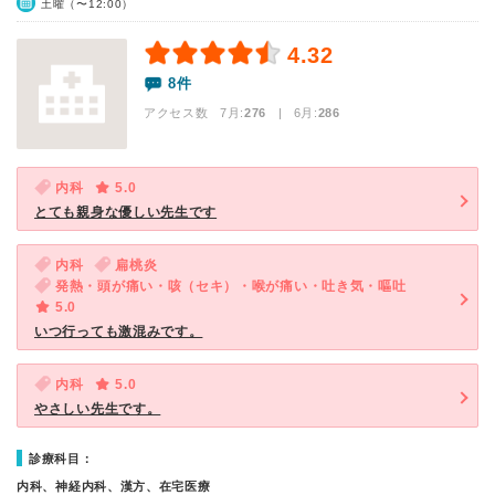
土曜（〜12:00）
4.32
8件
アクセス数 7月:
276
| 6月:
286
内科
5.0
とても親身な優しい先生です
内科
扁桃炎
発熱・頭が痛い・咳（セキ）・喉が痛い・吐き気・嘔吐
5.0
いつ行っても激混みです。
内科
5.0
やさしい先生です。
診療科目：
内科、神経内科、漢方、在宅医療