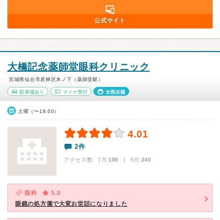
公式サイト
大橋記念薬師堂眼科クリニック
宮城県仙台市若林区木ノ下（薬師堂駅）
駐車場あり
マイナ受付
女医在籍
土曜（〜18:00）
4.01
2件
アクセス数 7月:
189
| 6月:
240
眼科
5.0
眼鏡の処方箋で大変お世話になりました