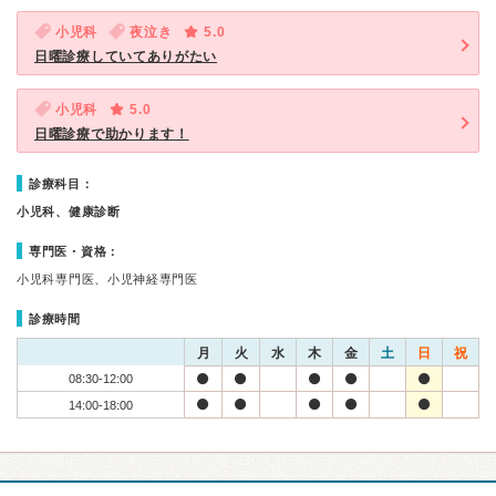
小児科
夜泣き
5.0
日曜診療していてありがたい
小児科
5.0
日曜診療で助かります！
診療科目：
小児科、健康診断
専門医・資格：
小児科専門医、小児神経専門医
診療時間
月
火
水
木
金
土
日
祝
08:30-12:00
14:00-18:00