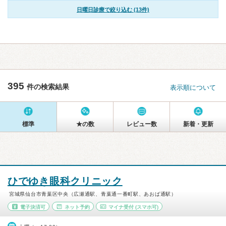
日曜日診療で絞り込む (13件)
395
件の検索結果
表示順について
標準
★の数
レビュー数
新着・更新
ひでゆき眼科クリニック
宮城県仙台市青葉区中央（広瀬通駅、青葉通一番町駅、あおば通駅）
電子決済可
ネット予約
マイナ受付
(スマホ可)