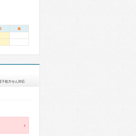
日
祝
電子処方せん対応