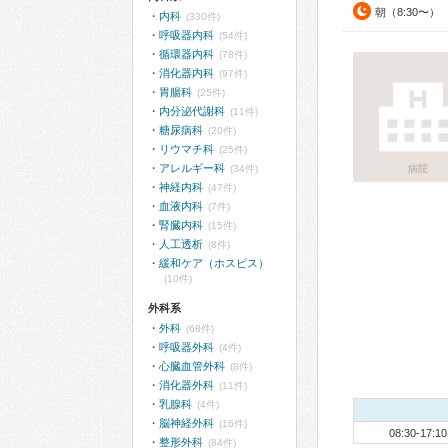
朝（8:30〜）
内科
(330件)
呼吸器内科
(54件)
循環器内科
(78件)
消化器内科
(97件)
胃腸科
(25件)
内分泌代謝科
(11件)
糖尿病科
(20件)
リウマチ科
(25件)
アレルギー科
(34件)
病院
神経内科
(47件)
血液内科
(7件)
腎臓内科
(15件)
人工透析
(8件)
緩和ケア（ホスピス）
(10件)
外科系
外科
(68件)
呼吸器外科
(4件)
心臓血管外科
(8件)
消化器外科
(11件)
乳腺科
(4件)
脳神経外科
(16件)
08:30-17:10
整形外科
(84件)