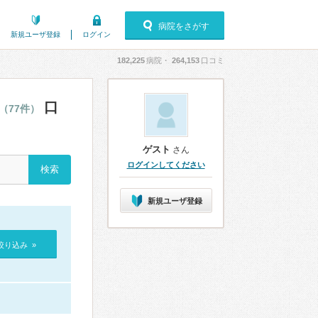
病院をさがす
新規ユーザ登録
ログイン
182,225
病院・
264,153
口コミ
口
（77件）
ゲスト
さん
ログインしてください
新規ユーザ登録
絞り込み »