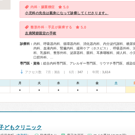
内科・腸重積症
5.0
小児科の先生は親身になって診察してくださります。
整形外科・手足が麻痺する
5.0
左肩関節固定の手術
診療科：
内科、呼吸器内科、循環器内科、消化器内科、内分泌代謝科、糖尿
内科、血液内科、腎臓内科、緩和ケア（ホスピス）、呼吸器外科、
科、乳腺科、整形外科、泌尿器科、眼科、耳鼻咽喉科、婦人科、小
口腔外科、…
専門医・資格：
アクセス数 7月：
311
| 6月：
347
| 年間：
3,614
月
火
水
木
金
土
●
●
●
●
●
子どもクリニック