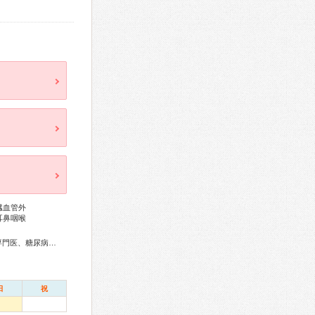
臓血管外
耳鼻咽喉
総合内科専門医、アレルギー専門医、リウマチ専門医、外科専門医、糖尿病専門医、呼吸器専門医、気管支鏡専門医、循環器専門医、心臓血管外科専門医、消化器病専門医、消化器外科専門医、肝臓専門医、大腸肛門病専門医、消化器内視鏡専門医、泌尿器科専門医、神経内科専門医、脳神経外科専門医、頭痛専門医、整形外科専門医、形成外科専門医、耳鼻咽喉科専門医、産婦人科専門医、乳腺専門医、小児科専門医、麻酔科専門医、ペインクリニック専門医、細胞診専門医、超音波専門医、病理専門医、口腔外科専門医、核医学専門医、放射線科専門医、がん薬物療法専門医、がん治療認定医
日
祝