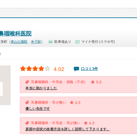
鼻咽喉科医院
道笑町（
東山公園駅
、
米子駅
）
駐車場あり
マイナ受付 (スマホ可)
0）
4.02
口コミ3件
耳鼻咽喉科・中耳炎・発熱（子供）
5.0
本当に助かりました
耳鼻咽喉科・耳が痛い
4.5
優しい先生です
耳鼻咽喉科・中耳炎・耳が痛い
4.5
原因や症状の改善方法を詳しく説明して下さります。