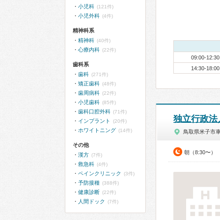
小児科
(121件)
小児外科
(4件)
精神科系
精神科
(40件)
心療内科
(22件)
09:00-12:30
歯科系
14:30-18:00
歯科
(271件)
矯正歯科
(48件)
歯周病科
(22件)
小児歯科
(85件)
歯科口腔外科
(71件)
独立行政法
インプラント
(20件)
ホワイトニング
(14件)
鳥取県米子市
その他
朝（8:30〜）
漢方
(7件)
救急科
(4件)
ペインクリニック
(3件)
予防接種
(388件)
健康診断
(22件)
人間ドック
(7件)