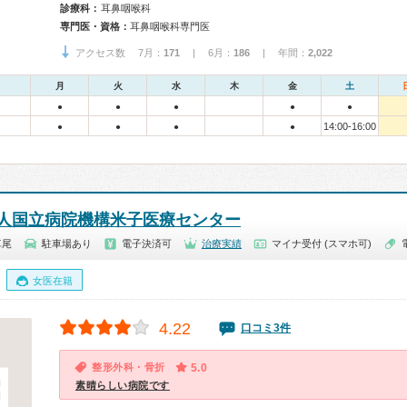
診療科：
耳鼻咽喉科
専門医・資格：
耳鼻咽喉科専門医
アクセス数 7月：
171
| 6月：
186
| 年間：
2,022
月
火
水
木
金
土
●
●
●
●
●
14:00-16:00
●
●
●
●
人国立病院機構米子医療センター
車尾
駐車場あり
電子決済可
治療実績
マイナ受付 (スマホ可)
女医在籍
4.22
口コミ3件
整形外科・骨折
5.0
素晴らしい病院です