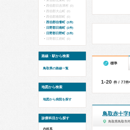
東伯郡北栄町
(0)
西伯郡日吉津村
(0)
西伯郡大山町
(0)
西伯郡南部町
(0)
西伯郡伯耆町
(1件)
日野郡日南町
(1件)
日野郡日野町
(1件)
日野郡江府町
(0)
路線・駅から検索
標準
鳥取県の路線一覧
1-20
件 / 77
地図から検索
地図から病院を探す
鳥取赤十字
診療科目から探す
鳥取県鳥取市
内科系