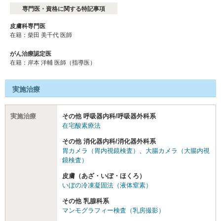
専門医・資格に関する特記事項
皮膚科専門医
在籍：柴田 美千代 医師
がん治療認定医
在籍：岸本 洋輔 医師（指導医）
実施治療
実施治療
その他 呼吸器内科/呼吸器外科系
在宅酸素療法
その他 消化器内科/消化器外科系
胃カメラ（胃内視鏡検査）
、
大腸カメラ（大腸内視
鏡検査）
皮膚（あざ・いぼ・ほくろ）
いぼの冷凍凝固法（液体窒素）
その他 乳腺科系
マンモグラフィー検査（乳房撮影）