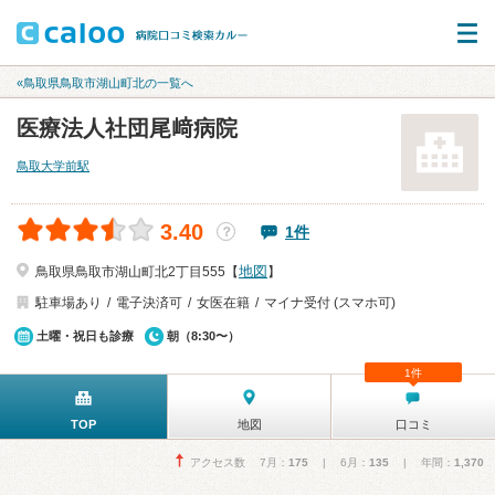
«鳥取県鳥取市湖山町北の一覧へ
医療法人社団尾﨑病院
鳥取大学前駅
3.40
1件
？
地図
鳥取県鳥取市湖山町北2丁目555【
】
駐車場あり
電子決済可
女医在籍
マイナ受付 (スマホ可)
土曜・祝日も診療
朝（8:30〜）
1件
TOP
地図
口コミ
アクセス数 7月：
175
| 6月：
135
| 年間：
1,370