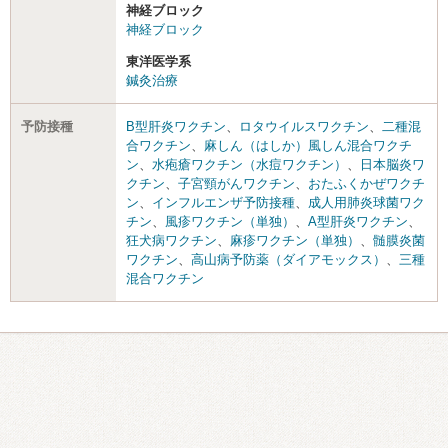
神経ブロック
神経ブロック
東洋医学系
鍼灸治療
予防接種
B型肝炎ワクチン
、
ロタウイルスワクチン
、
二種混
合ワクチン
、
麻しん（はしか）風しん混合ワクチ
ン
、
水疱瘡ワクチン（水痘ワクチン）
、
日本脳炎ワ
クチン
、
子宮頸がんワクチン
、
おたふくかぜワクチ
ン
、
インフルエンザ予防接種
、
成人用肺炎球菌ワク
チン
、
風疹ワクチン（単独）
、
A型肝炎ワクチン
、
狂犬病ワクチン
、
麻疹ワクチン（単独）
、
髄膜炎菌
ワクチン
、
高山病予防薬（ダイアモックス）
、
三種
混合ワクチン