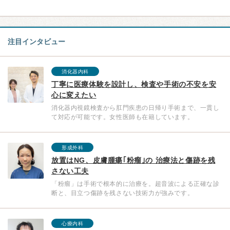
注目インタビュー
消化器内科
丁寧に医療体験を設計し、検査や手術の不安を安
心に変えたい
消化器内視鏡検査から肛門疾患の日帰り手術まで、一貫し
て対応が可能です。女性医師も在籍しています。
形成外科
放置はNG、皮膚腫瘍｢粉瘤｣の 治療法と傷跡を残
さない工夫
「粉瘤」は手術で根本的に治療を。超音波による正確な診
断と、目立つ傷跡を残さない技術力が強みです。
心療内科