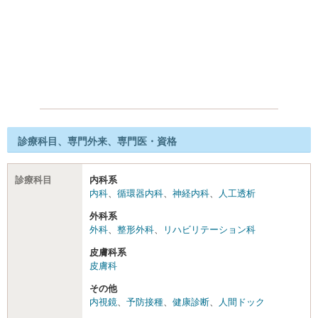
診療科目、専門外来、専門医・資格
診療科目
内科系
内科
、
循環器内科
、
神経内科
、
人工透析
外科系
外科
、
整形外科
、
リハビリテーション科
皮膚科系
皮膚科
その他
内視鏡
、
予防接種
、
健康診断
、
人間ドック