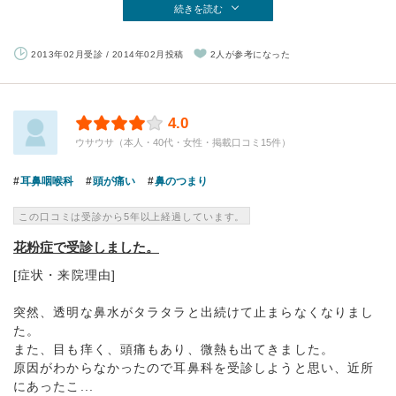
続きを読む
2013年02月受診 / 2014年02月投稿
2人が参考になった
4.0
ウサウサ（本人・40代・女性・掲載口コミ15件）
耳鼻咽喉科
頭が痛い
鼻のつまり
この口コミは受診から5年以上経過しています。
花粉症で受診しました。
[症状・来院理由]
突然、透明な鼻水がタラタラと出続けて止まらなくなりまし
た。
また、目も痒く、頭痛もあり、微熱も出てきました。
原因がわからなかったので耳鼻科を受診しようと思い、近所
にあったこ...