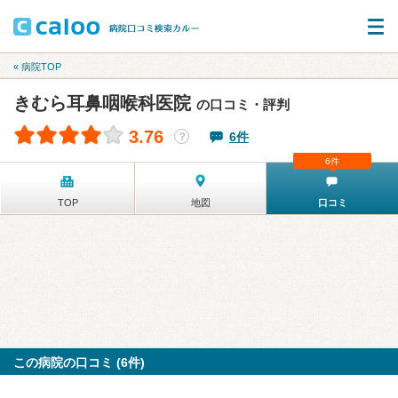
« 病院TOP
きむら耳鼻咽喉科医院
の口コミ・評判
3.76
6件
？
6件
TOP
地図
口コミ
この病院の口コミ (6件)