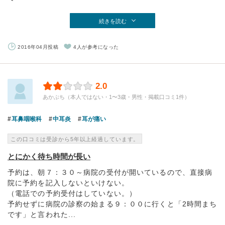
続きを読む
2016年04月投稿
4人が参考になった
2.0
あかぶち（本人ではない・1〜3歳・男性・掲載口コミ1件）
耳鼻咽喉科
中耳炎
耳が痛い
この口コミは受診から5年以上経過しています。
とにかく待ち時間が長い
予約は、朝７：３０～病院の受付が開いているので、直接病
院に予約を記入しないといけない。
（電話での予約受付はしていない。）
予約せずに病院の診察の始まる９：００に行くと「2時間まち
です」と言われた...