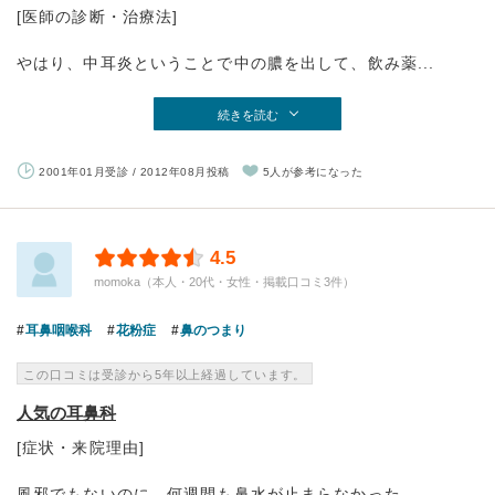
[医師の診断・治療法]
やはり、中耳炎ということで中の膿を出して、飲み薬...
続きを読む
2001年01月受診 / 2012年08月投稿
5人が参考になった
4.5
momoka（本人・20代・女性・掲載口コミ3件）
耳鼻咽喉科
花粉症
鼻のつまり
この口コミは受診から5年以上経過しています。
人気の耳鼻科
[症状・来院理由]
風邪でもないのに、何週間も鼻水が止まらなかった。