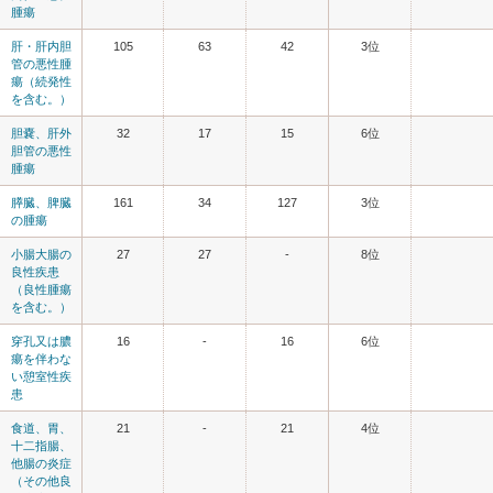
腫瘍
肝・肝内胆
105
63
42
3位
管の悪性腫
瘍（続発性
を含む。）
胆嚢、肝外
32
17
15
6位
胆管の悪性
腫瘍
膵臓、脾臓
161
34
127
3位
の腫瘍
小腸大腸の
27
27
-
8位
良性疾患
（良性腫瘍
を含む。）
穿孔又は膿
16
-
16
6位
瘍を伴わな
い憩室性疾
患
食道、胃、
21
-
21
4位
十二指腸、
他腸の炎症
（その他良