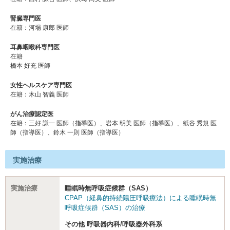
腎臓専門医
在籍：河場 康郎 医師
耳鼻咽喉科専門医
在籍
橋本 好充 医師
女性ヘルスケア専門医
在籍：木山 智義 医師
がん治療認定医
在籍：三好 謙⼀ 医師（指導医）、岩本 明美 医師（指導医）、紙⾕ 秀規 医
師（指導医）、鈴木 ⼀則 医師（指導医）
実施治療
実施治療
睡眠時無呼吸症候群（SAS）
CPAP（経鼻的持続陽圧呼吸療法）による睡眠時無
呼吸症候群（SAS）の治療
その他 呼吸器内科/呼吸器外科系