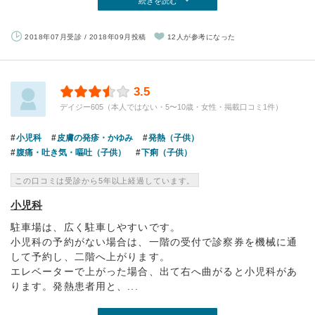
続きを読む
2018年07月受診 / 2018年09月投稿
12人が参考になった
3.5
デイジー605（本人ではない・5〜10歳・女性・掲載口コミ1件）
小児科
皮膚の発疹・かゆみ
発熱（子供）
腹痛・吐き気・嘔吐（子供）
下痢（子供）
この口コミは受診から5年以上経過しています。
小児科
駐車場は、広く駐車しやすいです。
小児科の予約がない場合は、一階の受付で診察券を機械に通
して予約し、二階へ上がります。
エレベーターで上がった場合、出て右へ曲がると小児科があ
ります。発熱患者用と、...