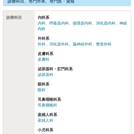
診療科目、専門外来、専門医・資格
診療科目
内科系
内科
、
呼吸器内科
、
循環器内科
、
消化器内科
、
神経
内科
外科系
外科
、
消化器外科
、
脳神経外科
、
整形外科
皮膚科系
皮膚科
泌尿器科・肛門科系
泌尿器科
眼科系
眼科
耳鼻咽喉科系
耳鼻咽喉科
産婦人科系
産婦人科
小児科系