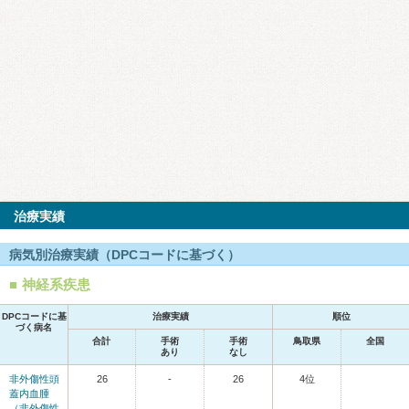
治療実績
病気別治療実績（DPCコードに基づく）
神経系疾患
DPCコードに基
治療実績
順位
づく病名
合計
手術
手術
鳥取県
全国
あり
なし
非外傷性頭
26
-
26
4位
蓋内血腫
（非外傷性