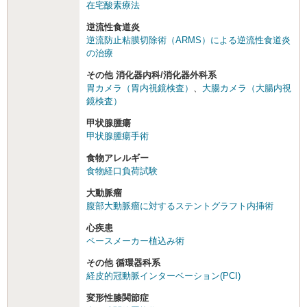
在宅酸素療法
逆流性食道炎
逆流防止粘膜切除術（ARMS）による逆流性食道炎
の治療
その他 消化器内科/消化器外科系
胃カメラ（胃内視鏡検査）
、
大腸カメラ（大腸内視
鏡検査）
甲状腺腫瘍
甲状腺腫瘍手術
食物アレルギー
食物経口負荷試験
大動脈瘤
腹部大動脈瘤に対するステントグラフト内挿術
心疾患
ペースメーカー植込み術
その他 循環器科系
経皮的冠動脈インターベーション(PCI)
変形性膝関節症