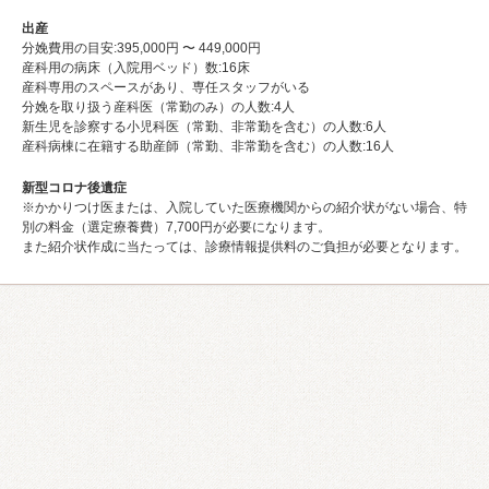
出産
分娩費用の目安:395,000円 〜 449,000円
産科用の病床（入院用ベッド）数:16床
産科専用のスペースがあり、専任スタッフがいる
分娩を取り扱う産科医（常勤のみ）の人数:4⼈
新生児を診察する小児科医（常勤、非常勤を含む）の人数:6⼈
産科病棟に在籍する助産師（常勤、非常勤を含む）の人数:16⼈
新型コロナ後遺症
※かかりつけ医または、入院していた医療機関からの紹介状がない場合、特
別の料金（選定療養費）7,700円が必要になります。
また紹介状作成に当たっては、診療情報提供料のご負担が必要となります。