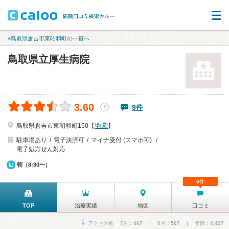
«鳥取県倉吉市東昭和町の一覧へ
鳥取県立厚生病院
3.60
9件
？
地図
鳥取県倉吉市東昭和町150【
】
駐車場あり
電子決済可
マイナ受付 (スマホ可)
電子処方せん対応
朝（8:30〜）
9件
TOP
治療実績
地図
口コミ
アクセス数 7月：
467
| 6月：
507
| 年間：
4,497