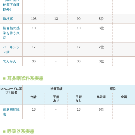
硬膜下血腫
以外）
脳梗塞
103
13
90
5位
脳脊髄の感
10
-
10
3位
染を伴う炎
症
パーキンソ
17
-
17
2位
ン病
てんかん
36
-
36
3位
耳鼻咽喉科系疾患
DPCコードに基
治療実績
順位
づく病名
合計
手術
手術
鳥取県
全国
あり
なし
前庭機能障
18
-
18
6位
害
呼吸器系疾患