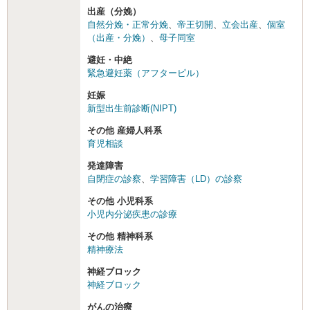
出産（分娩）
自然分娩・正常分娩
、
帝王切開
、
立会出産
、
個室
（出産・分娩）
、
母子同室
避妊・中絶
緊急避妊薬（アフターピル）
妊娠
新型出生前診断(NIPT)
その他 産婦人科系
育児相談
発達障害
自閉症の診察
、
学習障害（LD）の診察
その他 小児科系
小児内分泌疾患の診療
その他 精神科系
精神療法
神経ブロック
神経ブロック
がんの治療