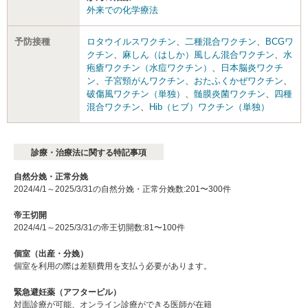
外来での化学療法
予防接種
ロタウイルスワクチン
、
二種混合ワクチン
、
BCGワ
クチン
、
麻しん（はしか）風しん混合ワクチン
、
水
疱瘡ワクチン（水痘ワクチン）
、
日本脳炎ワクチ
ン
、
子宮頸がんワクチン
、
おたふくかぜワクチン
、
破傷風ワクチン（単独）
、
髄膜炎菌ワクチン
、
四種
混合ワクチン
、
Hib（ヒブ）ワクチン（単独）
診療・治療法に関する特記事項
自然分娩・正常分娩
2024/4/1～2025/3/31の自然分娩・正常分娩数:201〜300件
帝王切開
2024/4/1～2025/3/31の帝王切開数:81〜100件
個室（出産・分娩）
個室を利用の際は差額費用を支払う必要があります。
緊急避妊薬（アフターピル）
対面診療が可能、オンライン診療ができる医師が在籍