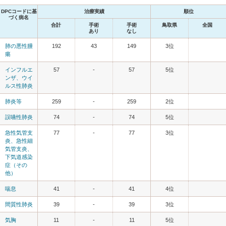
DPCコードに基
治療実績
順位
づく病名
合計
手術
手術
鳥取県
全国
あり
なし
肺の悪性腫
192
43
149
3位
瘍
インフルエ
57
-
57
5位
ンザ、ウイ
ルス性肺炎
肺炎等
259
-
259
2位
誤嚥性肺炎
74
-
74
5位
急性気管支
77
-
77
3位
炎、急性細
気管支炎、
下気道感染
症（その
他）
喘息
41
-
41
4位
間質性肺炎
39
-
39
3位
気胸
11
-
11
5位