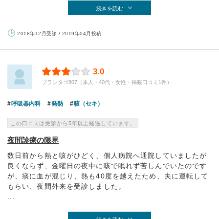
続きを読む
2018年12月受診 / 2019年04月投稿
3.0
プランタゴ807（本人・40代・女性・掲載口コミ1件）
呼吸器内科
発熱
咳（セキ）
この口コミは受診から5年以上経過しています。
夜間診療の限界
数日前から熱と咳がひどく、個人病院へ通院していましたが
良くならず、金曜日の夜中に咳で眠れず苦しんでいたのです
が、痰に血が混じり、熱も40度を越えたため、夫に運転して
もらい、夜間外来を受診しました。
...