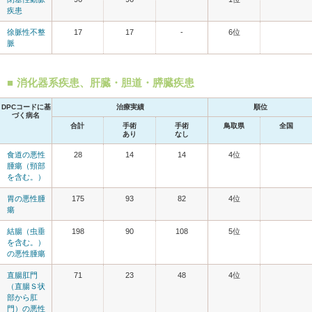
疾患
徐脈性不整
17
17
-
6位
脈
消化器系疾患、肝臓・胆道・膵臓疾患
DPCコードに基
治療実績
順位
づく病名
合計
手術
手術
鳥取県
全国
あり
なし
食道の悪性
28
14
14
4位
腫瘍（頸部
を含む。）
胃の悪性腫
175
93
82
4位
瘍
結腸（虫垂
198
90
108
5位
を含む。）
の悪性腫瘍
直腸肛門
71
23
48
4位
（直腸Ｓ状
部から肛
門）の悪性