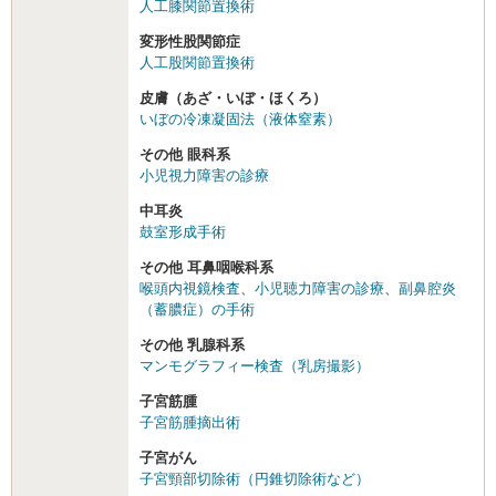
人工膝関節置換術
変形性股関節症
人工股関節置換術
皮膚（あざ・いぼ・ほくろ）
いぼの冷凍凝固法（液体窒素）
その他 眼科系
小児視力障害の診療
中耳炎
鼓室形成手術
その他 耳鼻咽喉科系
喉頭内視鏡検査
、
小児聴力障害の診療
、
副鼻腔炎
（蓄膿症）の手術
その他 乳腺科系
マンモグラフィー検査（乳房撮影）
子宮筋腫
子宮筋腫摘出術
子宮がん
子宮頸部切除術（円錐切除術など）