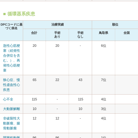
循環器系疾患
DPCコードに基
治療実績
順位
づく病名
合計
手術
手術
鳥取県
全国
あり
なし
急性心筋梗
20
20
-
6位
塞（続発性
合併症を含
む。）、再
発性心筋梗
塞
狭心症、慢
65
22
43
7位
性虚血性心
疾患
心不全
115
-
115
4位
大動脈解離
10
-
10
3位
非破裂性大
12
12
-
4位
動脈瘤、腸
骨動脈瘤
閉塞性動脈
96
96
-
1位