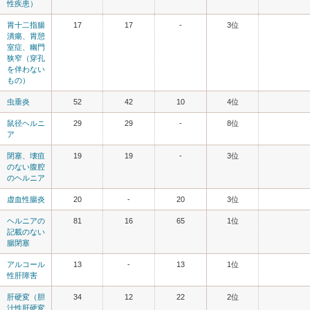
性疾患）
胃十二指腸
17
17
-
3位
潰瘍、胃憩
室症、幽門
狭窄（穿孔
を伴わない
もの）
虫垂炎
52
42
10
4位
鼠径ヘルニ
29
29
-
8位
ア
閉塞、壊疽
19
19
-
3位
のない腹腔
のヘルニア
虚血性腸炎
20
-
20
3位
ヘルニアの
81
16
65
1位
記載のない
腸閉塞
アルコール
13
-
13
1位
性肝障害
肝硬変（胆
34
12
22
2位
汁性肝硬変