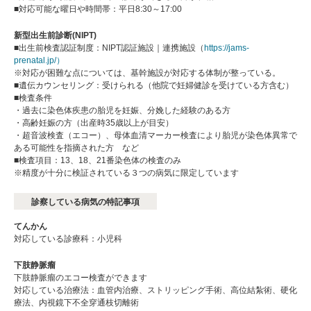
■対応可能な曜日や時間帯：平日8:30～17:00
新型出生前診断(NIPT)
■出生前検査認証制度：NIPT認証施設｜連携施設（
https://jams-
prenatal.jp/）
※対応が困難な点については、基幹施設が対応する体制が整っている。
■遺伝カウンセリング：受けられる（他院で妊婦健診を受けている方含む）
■検査条件
・過去に染色体疾患の胎児を妊娠、分娩した経験のある方
・高齢妊娠の方（出産時35歳以上が目安）
・超音波検査（エコー）、母体血清マーカー検査により胎児が染色体異常で
ある可能性を指摘された方 など
■検査項目：13、18、21番染色体の検査のみ
※精度が十分に検証されている３つの病気に限定しています
診察している病気の特記事項
てんかん
対応している診療科：小児科
下肢静脈瘤
下肢静脈瘤のエコー検査ができます
対応している治療法：血管内治療、ストリッピング手術、高位結紮術、硬化
療法、内視鏡下不全穿通枝切離術