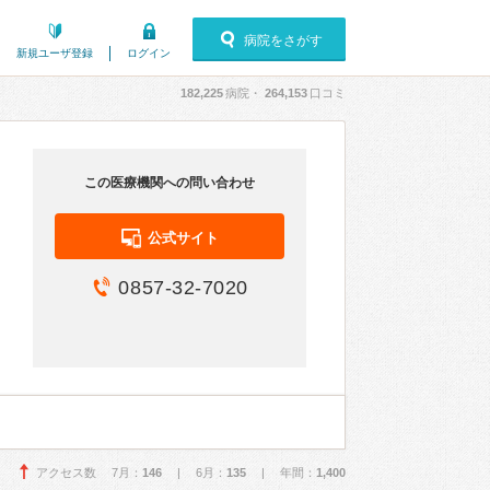
病院をさがす
新規ユーザ登録
ログイン
182,225
病院・
264,153
口コミ
この医療機関への問い合わせ
公式サイト
0857-32-7020
アクセス数 7月：
146
| 6月：
135
| 年間：
1,400