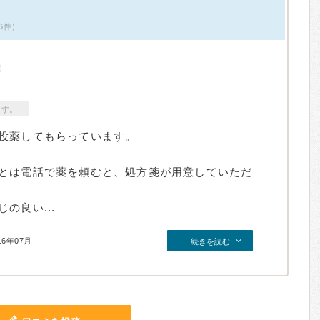
6件）
ます。
投薬してもらっています。
とは電話で薬を頼むと、処方箋が用意していただ
の良い...
16年07月
続きを読む