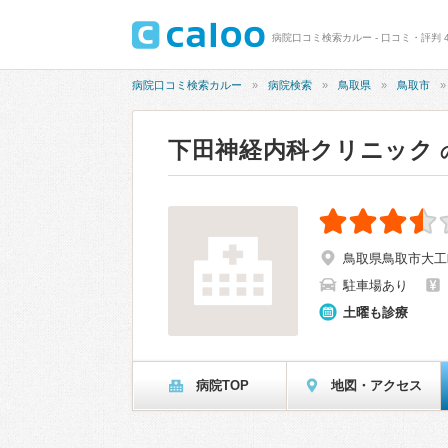
病院口コミ検索カルー - 口コミ・評判 4
病院口コミ検索カルー
病院検索
鳥取県
鳥取市
下田神経内科クリニック
鳥取県鳥取市大工
駐車場あり
土曜も診療
病院TOP
地図・アクセス