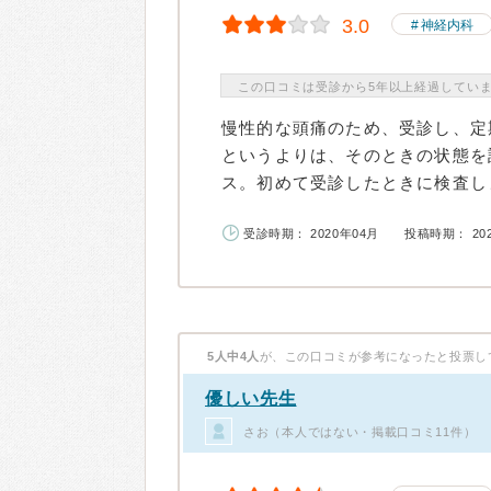
3.0
神経内科
この口コミは受診から5年以上経過してい
慢性的な頭痛のため、受診し、定
というよりは、そのときの状態を
ス。初めて受診したときに検査しま
受診時期： 2020年04月
投稿時期： 20
5人中4人
が、この口コミが参考になったと投票し
優しい先生
さお（本人ではない・掲載口コミ11件）