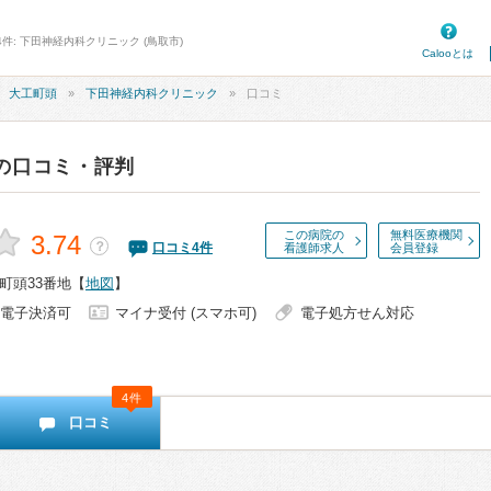
件: 下田神経内科クリニック (鳥取市)
Calooとは
大工町頭
下田神経内科クリニック
口コミ
の口コミ・評判
この病院の
無料医療機関
3.74
？
口コミ
4
件
看護師求人
会員登録
町頭33番地
【
地図
】
電子決済可
マイナ受付 (スマホ可)
電子処方せん対応
4件
口コミ