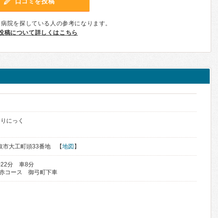
口コミを投稿
、病院を探している人の参考になります。
投稿について詳しくはこちら
ク
くりにっく
鳥取市大工町頭33番地 【
地図
】
22分 車8分
赤コース 御弓町下車