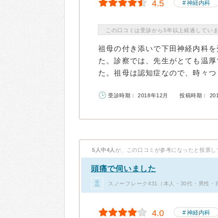
4.5
神経内科
この口コミは受診から5年以上経過してい
祖母の付き添いで下田神経内科を
た。診察では、先生がとても温厚
た。祖母は認知症なので、時々つじ
受診時期： 2018年12月
投稿時期： 20
5人中4人
が、この口コミが参考になったと投票し
頭痛で伺いました
スノーフレーク431（本人・30代・男性・
4.0
神経内科