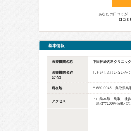
あなたの口コミが
口コミ
基本情報
医療機関名称
下田神経内科クリニッ
医療機関名称
しもだしんけいないか
(かな)
所在地
〒680-0045 鳥取県
・山陰本線 鳥取 徒歩
アクセス
鳥取市100円循環バス