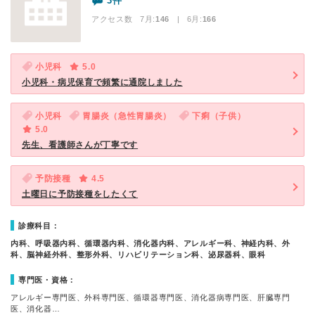
3件
アクセス数 7月:
146
| 6月:
166
小児科
5.0
小児科・病児保育で頻繁に通院しました
小児科
胃腸炎（急性胃腸炎）
下痢（子供）
5.0
先生、看護師さんが丁寧です
予防接種
4.5
土曜日に予防接種をしたくて
診療科目：
内科、呼吸器内科、循環器内科、消化器内科、アレルギー科、神経内科、外
科、脳神経外科、整形外科、リハビリテーション科、泌尿器科、眼科
専門医・資格：
アレルギー専門医、外科専門医、循環器専門医、消化器病専門医、肝臓専門
医、消化器…