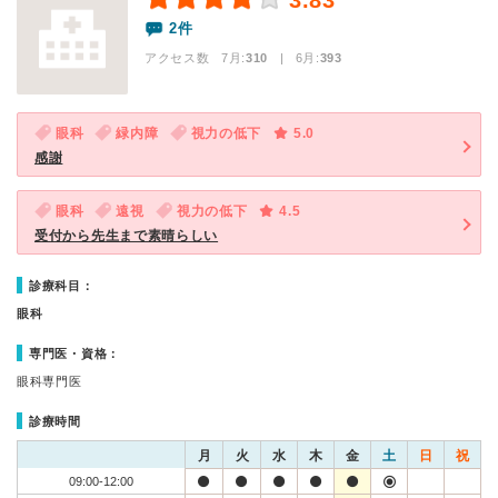
3.83
2件
アクセス数 7月:
310
| 6月:
393
眼科
緑内障
視力の低下
5.0
感謝
眼科
遠視
視力の低下
4.5
受付から先生まで素晴らしい
診療科目：
眼科
専門医・資格：
眼科専門医
診療時間
月
火
水
木
金
土
日
祝
09:00-12:00