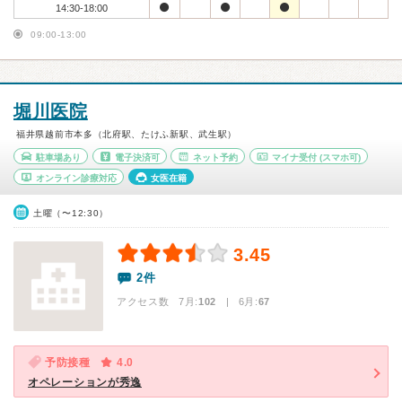
14:30-18:00
09:00-13:00
堀川医院
福井県越前市本多（北府駅、たけふ新駅、武生駅）
駐車場あり
電子決済可
ネット予約
マイナ受付
(スマホ可)
オンライン診療対応
女医在籍
土曜（〜12:30）
3.45
2件
アクセス数 7月:
102
| 6月:
67
予防接種
4.0
オペレーションが秀逸