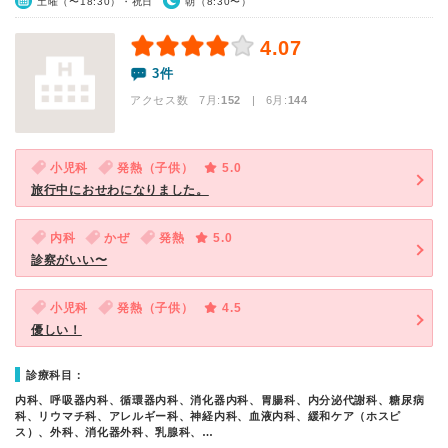
土曜（〜18:30）・祝日
朝（8:30〜）
4.07
3件
アクセス数 7月:
152
| 6月:
144
小児科
発熱（子供）
5.0
旅行中におせわになりました。
内科
かぜ
発熱
5.0
診察がいい〜
小児科
発熱（子供）
4.5
優しい！
診療科目：
内科、呼吸器内科、循環器内科、消化器内科、胃腸科、内分泌代謝科、糖尿病
科、リウマチ科、アレルギー科、神経内科、血液内科、緩和ケア（ホスピ
ス）、外科、消化器外科、乳腺科、…