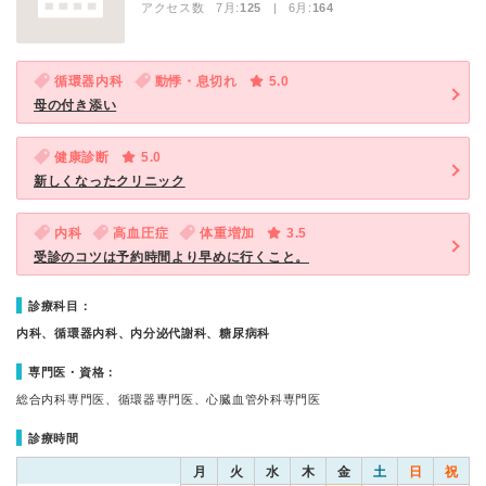
アクセス数 7月:
125
| 6月:
164
循環器内科
動悸・息切れ
5.0
母の付き添い
健康診断
5.0
新しくなったクリニック
内科
高血圧症
体重増加
3.5
受診のコツは予約時間より早めに行くこと。
診療科目：
内科、循環器内科、内分泌代謝科、糖尿病科
専門医・資格：
総合内科専門医、循環器専門医、心臓血管外科専門医
診療時間
月
火
水
木
金
土
日
祝