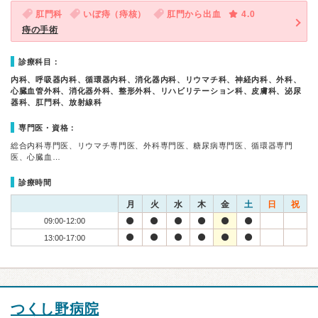
肛門科
いぼ痔（痔核）
肛門から出血
4.0
痔の手術
診療科目：
内科、呼吸器内科、循環器内科、消化器内科、リウマチ科、神経内科、外科、
心臓血管外科、消化器外科、整形外科、リハビリテーション科、皮膚科、泌尿
器科、肛門科、放射線科
専門医・資格：
総合内科専門医、リウマチ専門医、外科専門医、糖尿病専門医、循環器専門
医、心臓血…
診療時間
月
火
水
木
金
土
日
祝
09:00-12:00
13:00-17:00
つくし野病院