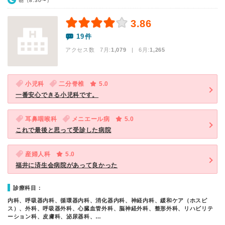
朝（8:30〜）
3.86
19件
アクセス数 7月:
1,079
| 6月:
1,265
小児科
二分脊椎
5.0
一番安心できる小児科です。
耳鼻咽喉科
メニエール病
5.0
これで最後と思って受診した病院
産婦人科
5.0
福井に済生会病院があって良かった
診療科目：
内科、呼吸器内科、循環器内科、消化器内科、神経内科、緩和ケア（ホスピ
ス）、外科、呼吸器外科、心臓血管外科、脳神経外科、整形外科、リハビリテ
ーション科、皮膚科、泌尿器科、…