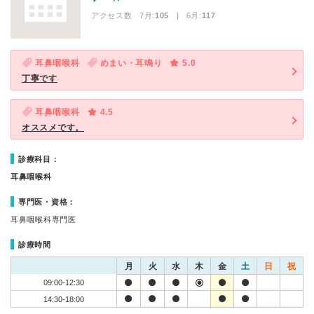
アクセス数 7月:
105
| 6月:
117
耳鼻咽喉科
めまい・耳鳴り
5.0
丁寧です
耳鼻咽喉科
4.5
オススメです。
診療科目：
耳鼻咽喉科
専門医・資格：
耳鼻咽喉科専門医
診療時間
月
火
水
木
金
土
日
祝
09:00-12:30
14:30-18:00