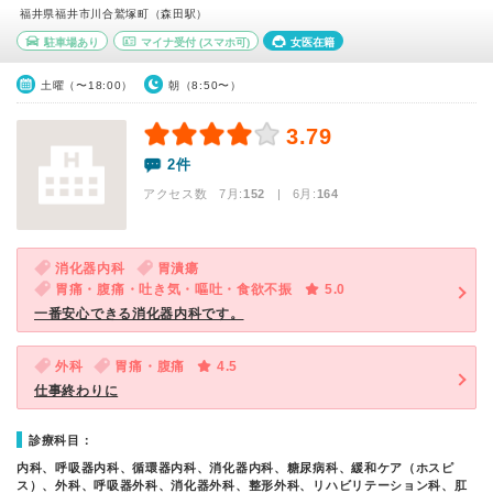
福井県福井市川合鷲塚町（森田駅）
駐車場あり
マイナ受付
(スマホ可)
女医在籍
土曜（〜18:00）
朝（8:50〜）
3.79
2件
アクセス数 7月:
152
| 6月:
164
消化器内科
胃潰瘍
胃痛・腹痛・吐き気・嘔吐・食欲不振
5.0
一番安心できる消化器内科です。
外科
胃痛・腹痛
4.5
仕事終わりに
診療科目：
内科、呼吸器内科、循環器内科、消化器内科、糖尿病科、緩和ケア（ホスピ
ス）、外科、呼吸器外科、消化器外科、整形外科、リハビリテーション科、肛