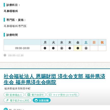
診療科目：
耳鼻咽喉科
専門医・資格：
耳鼻咽喉科専門医
診療時間
月
火
水
木
金
土
日
祝
09:00-18:00
09:00-12:30
社会福祉法人 恩賜財団 済生会支部 福井県済
生会 福井県済生会病院
福井県福井市和田中町
駐車場あり
電子決済可
マイナ受付
(スマホ可)
電子処方せん対応
女医在籍