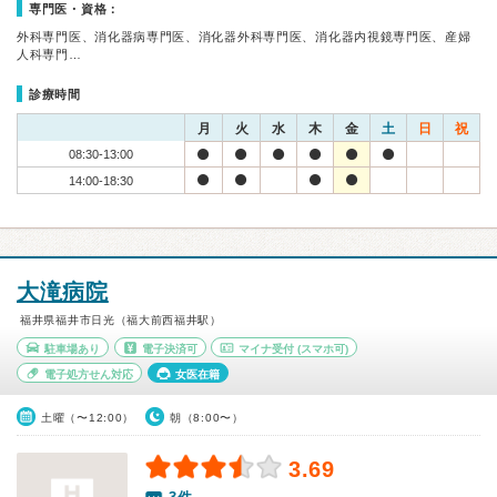
専門医・資格：
外科専門医、消化器病専門医、消化器外科専門医、消化器内視鏡専門医、産婦
人科専門…
診療時間
月
火
水
木
金
土
日
祝
08:30-13:00
14:00-18:30
大滝病院
福井県福井市日光（福大前西福井駅）
駐車場あり
電子決済可
マイナ受付
(スマホ可)
電子処方せん対応
女医在籍
土曜（〜12:00）
朝（8:00〜）
3.69