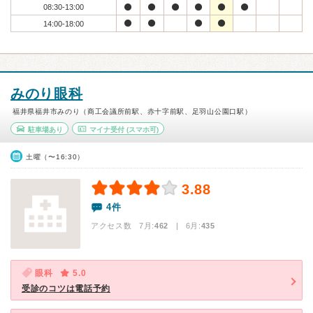
08:30-13:00
14:00-18:00
みのり眼科
福井県福井市みのり（商工会議所前駅、赤十字前駅、足羽山公園口駅）
駐車場あり
マイナ受付
(スマホ可)
土曜（〜16:30）
3.88
4件
アクセス数 7月:
462
| 6月:
435
眼科
5.0
受診のコツは電話予約