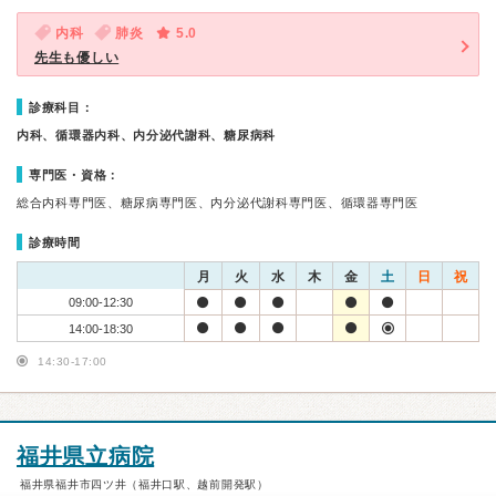
内科
肺炎
5.0
先生も優しい
診療科目：
内科、循環器内科、内分泌代謝科、糖尿病科
専門医・資格：
総合内科専門医、糖尿病専門医、内分泌代謝科専門医、循環器専門医
診療時間
月
火
水
木
金
土
日
祝
09:00-12:30
14:00-18:30
14:30-17:00
福井県立病院
福井県福井市四ツ井（福井口駅、越前開発駅）