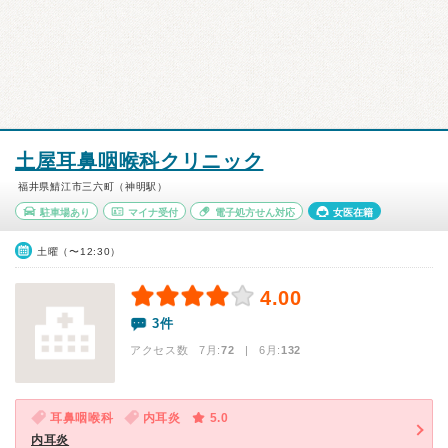
土屋耳鼻咽喉科クリニック
福井県鯖江市三六町（神明駅）
駐車場あり
マイナ受付
電子処方せん対応
女医在籍
土曜（〜12:30）
4.00
3件
アクセス数 7月:
72
| 6月:
132
耳鼻咽喉科
内耳炎
5.0
内耳炎