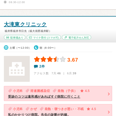
08:30-12:00
大滝東クリニック
福井県福井市日光（福大前西福井駅）
駐車場あり
マイナ受付
(スマホ可)
電子処方せん対応
土曜（〜12:00）
朝（8:00〜）
3.67
2件
アクセス数 7月:
46
| 6月:
39
小児科
溶連菌感染症
発熱（子供）
4.5
受診のコツは違和感があればすぐ病院に行くこと
小児科
かぜ
発熱・寝つきが悪い・不眠
4.5
私のかかりつけ病院。先生の診断が的確。