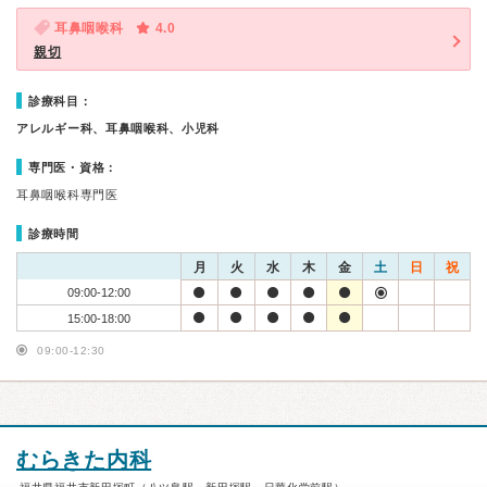
耳鼻咽喉科
4.0
親切
診療科目：
アレルギー科、耳鼻咽喉科、小児科
専門医・資格：
耳鼻咽喉科専門医
診療時間
月
火
水
木
金
土
日
祝
09:00-12:00
15:00-18:00
09:00-12:30
むらきた内科