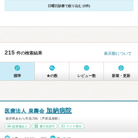
日曜日診療で絞り込む (0件)
215
件の検索結果
表示順について
標準
★の数
レビュー数
新着・更新
加納病院
医療法人 泉壽会
福井県あわら市花乃杜（芦原温泉駅）
駐車場あり
電子決済可
マイナ受付