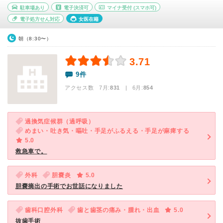
駐車場あり
電子決済可
マイナ受付
(スマホ可)
電子処方せん対応
女医在籍
朝（8:30〜）
3.71
9件
アクセス数 7月:
831
| 6月:
854
過換気症候群（過呼吸）
めまい・吐き気・嘔吐・手足がふるえる・手足が麻痺する
5.0
救急車で。
外科
胆嚢炎
5.0
胆嚢摘出の手術でお世話になりました
歯科口腔外科
歯と歯茎の痛み・腫れ・出血
5.0
抜歯手術