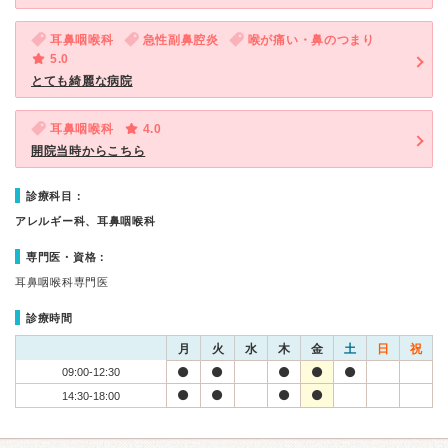
耳鼻咽喉科
急性副鼻腔炎
喉が痛い・鼻のつまり
5.0
とても綺麗な病院
耳鼻咽喉科
4.0
開院当時からこちら
診療科目：
アレルギー科、耳鼻咽喉科
専門医・資格：
耳鼻咽喉科専門医
診療時間
月
火
水
木
金
土
日
祝
09:00-12:30
14:30-18:00