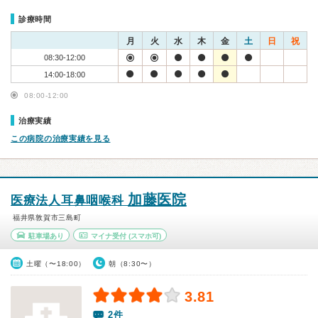
診療時間
月
火
水
木
金
土
日
祝
08:30-12:00
14:00-18:00
08:00-12:00
治療実績
この病院の治療実績を見る
加藤医院
医療法人耳鼻咽喉科
福井県敦賀市三島町
駐車場あり
マイナ受付
(スマホ可)
土曜（〜18:00）
朝（8:30〜）
3.81
2件