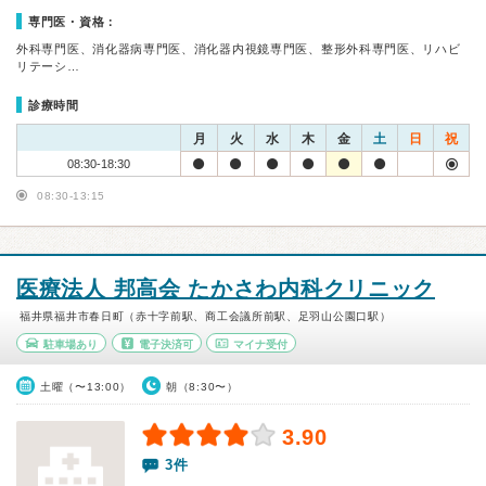
専門医・資格：
外科専門医、消化器病専門医、消化器内視鏡専門医、整形外科専門医、リハビ
リテーシ…
診療時間
月
火
水
木
金
土
日
祝
08:30-18:30
08:30-13:15
医療法人 邦高会 たかさわ内科クリニック
福井県福井市春日町（赤十字前駅、商工会議所前駅、足羽山公園口駅）
駐車場あり
電子決済可
マイナ受付
土曜（〜13:00）
朝（8:30〜）
3.90
3件