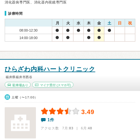
消化器病専門医、消化器内視鏡専門医
診療時間
月
火
水
木
金
土
日
祝
08:00-12:30
14:00-18:00
ひらざわ内科ハートクリニック
福井県福井市西谷
駐車場あり
マイナ受付
(スマホ可)
土曜（〜17:00）
3.49
1件
アクセス数 7月:
83
| 6月:
48