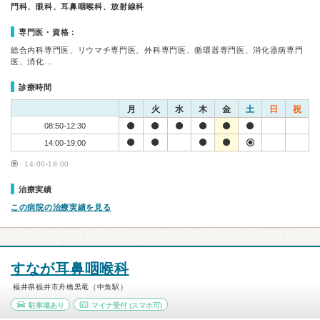
門科、眼科、耳鼻咽喉科、放射線科
専門医・資格：
総合内科専門医、リウマチ専門医、外科専門医、循環器専門医、消化器病専門
医、消化…
診療時間
月
火
水
木
金
土
日
祝
08:50-12:30
14:00-19:00
14:00-18:00
治療実績
この病院の治療実績を見る
すなが耳鼻咽喉科
福井県福井市舟橋黒竜（中角駅）
駐車場あり
マイナ受付
(スマホ可)