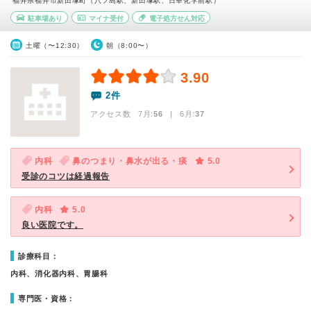
福井県福井市新田塚町（八ツ島駅、新田塚駅、日華化学前駅）
駐車場あり
マイナ受付
電子処方せん対応
土曜（〜12:30）
朝（8:00〜）
3.90
2件
アクセス数 7月:
56
| 6月:
37
内科
鼻のつまり・鼻水が出る・痰
5.0
受診のコツは経過報告
内科
5.0
良い医院です。
診療科目：
内科、消化器内科、胃腸科
専門医・資格：