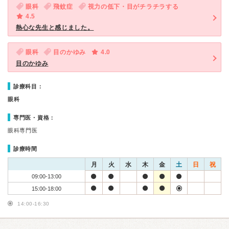
眼科
飛蚊症
視力の低下・目がチラチラする
4.5
熱心な先生と感じました。
眼科
目のかゆみ
4.0
目のかゆみ
診療科目：
眼科
専門医・資格：
眼科専門医
診療時間
月
火
水
木
金
土
日
祝
09:00-13:00
15:00-18:00
14:00-16:30