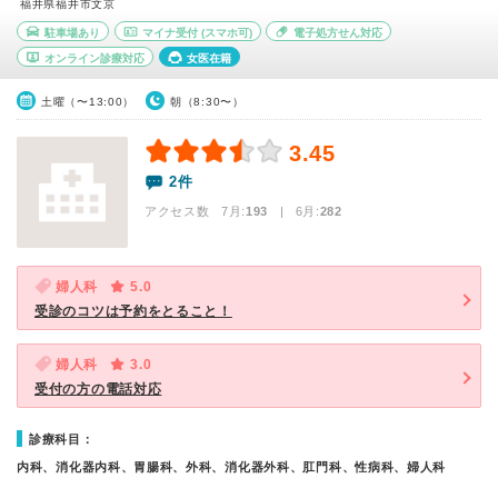
福井県福井市文京
駐車場あり
マイナ受付
(スマホ可)
電子処方せん対応
オンライン診療対応
女医在籍
土曜（〜13:00）
朝（8:30〜）
3.45
2件
アクセス数 7月:
193
| 6月:
282
婦人科
5.0
受診のコツは予約をとること！
婦人科
3.0
受付の方の電話対応
診療科目：
内科、消化器内科、胃腸科、外科、消化器外科、肛門科、性病科、婦人科