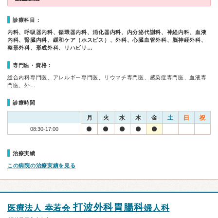
診療科目：
内科、呼吸器内科、循環器内科、消化器内科、内分泌代謝科、神経内科、血液
内科、腎臓内科、緩和ケア（ホスピス）、外科、心臓血管外科、脳神経外科、
整形外科、形成外科、リハビリ…
専門医・資格：
総合内科専門医、アレルギー専門医、リウマチ専門医、感染症専門医、血液専
門医、外…
診療時間
月
火
水
木
金
土
日
祝
08:30-17:00
治療実績
この病院の治療実績を見る
打波外科胃腸科
医療法人 幸若会
婦人科