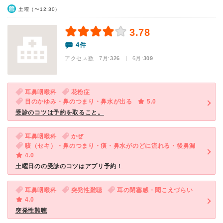
土曜（〜12:30）
3.78
4件
アクセス数 7月:
326
| 6月:
309
耳鼻咽喉科
花粉症
目のかゆみ・鼻のつまり・鼻水が出る
5.0
受診のコツは予約を取ること。
耳鼻咽喉科
かぜ
咳（セキ）・鼻のつまり・痰・鼻水がのどに流れる・後鼻漏
4.0
土曜日のの受診のコツはアプリ予約！
耳鼻咽喉科
突発性難聴
耳の閉塞感・聞こえづらい
4.0
突発性難聴