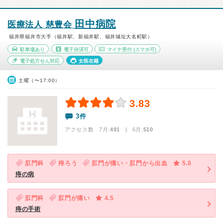
田中病院
医療法人 慈豊会
福井県福井市大手（福井駅、新福井駅、福井城址大名町駅）
駐車場あり
電子決済可
マイナ受付
(スマホ可)
電子処方せん対応
女医在籍
土曜（〜17:00）
3.83
3件
アクセス数 7月:
491
| 6月:
510
肛門科
痔ろう
肛門が痛い・肛門から出血
5.0
痔の病
肛門科
肛門が痛い
4.5
痔の手術