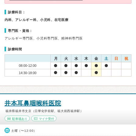
診療科目：
内科、アレルギー科、小児科、在宅医療
専門医・資格：
アレルギー専門医、小児科専門医、精神科専門医
診療時間
月
火
水
木
金
土
日
祝
08:00-12:00
14:30-18:00
井本耳鼻咽喉科医院
福井県福井市文京（日華化学前駅、福大前西福井駅）
駐車場あり
マイナ受付
土曜（〜12:00）