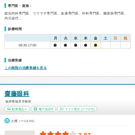
専門医・資格：
総合内科専門医、リウマチ専門医、血液専門医、外科専門医、糖尿病専門医、
内分泌代…
診療時間
月
火
水
木
金
土
日
祝
08:30-17:00
治療実績
この病院の治療実績を見る
齋藤眼科
福井県福井市御幸
駐車場あり
電子決済可
マイナ受付
(スマホ可)
土曜（〜13:00）