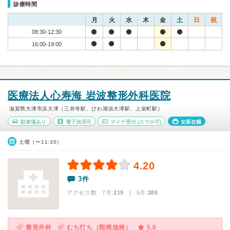
診療時間
月
火
水
木
金
土
日
祝
08:30-12:30
16:00-19:00
医療法人心寿海 岩波整形外科医院
滋賀県大津市浜大津（三井寺駅、びわ湖浜大津駅、上栄町駅）
駐車場あり
電子決済可
マイナ受付
(スマホ可)
女医在籍
土曜（〜11:30）
4.20
3件
アクセス数 7月:
219
| 6月:
280
整形外科
むち打ち（頸椎捻挫）
5.0