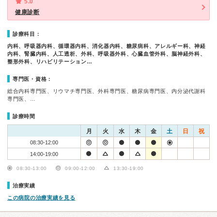
5.0
健康診断
診療科目：
内科、呼吸器内科、循環器内科、消化器内科、糖尿病科、アレルギー科、神経
内科、腎臓内科、人工透析、外科、呼吸器外科、心臓血管外科、脳神経外科、
整形外科、リハビリテーション…
専門医・資格：
総合内科専門医、リウマチ専門医、外科専門医、糖尿病専門医、内分泌代謝科
専門医、…
診療時間
月
火
水
木
金
土
日
祝
08:30-12:00
14:00-19:00
08:30-13:00
09:00-12:00
13:30-19:00
治療実績
この病院の治療実績を見る