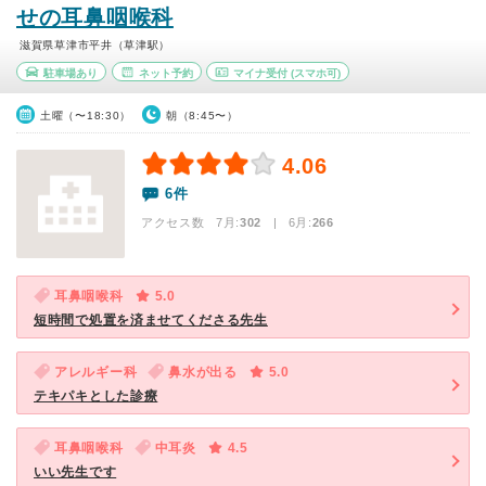
せの耳鼻咽喉科
滋賀県草津市平井（草津駅）
駐車場あり
ネット予約
マイナ受付
(スマホ可)
土曜（〜18:30）
朝（8:45〜）
4.06
6件
アクセス数 7月:
302
| 6月:
266
耳鼻咽喉科
5.0
短時間で処置を済ませてくださる先生
アレルギー科
鼻水が出る
5.0
テキパキとした診療
耳鼻咽喉科
中耳炎
4.5
いい先生です