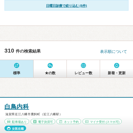
日曜日診療で絞り込む (6件)
310
件の検索結果
表示順について
標準
★の数
レビュー数
新着・更新
白鳥内科
滋賀県近江八幡市鷹飼町（近江八幡駅）
駐車場あり
電子決済可
ネット予約
マイナ受付
(スマホ可)
女医在籍