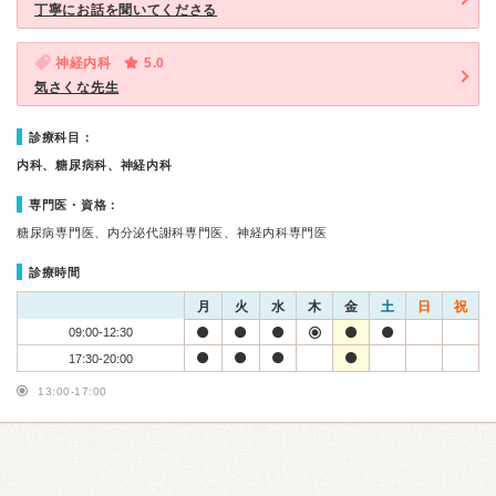
丁寧にお話を聞いてくださる
神経内科
5.0
気さくな先生
診療科目：
内科、糖尿病科、神経内科
専門医・資格：
糖尿病専門医、内分泌代謝科専門医、神経内科専門医
診療時間
月
火
水
木
金
土
日
祝
09:00-12:30
17:30-20:00
13:00-17:00