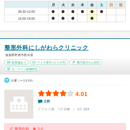
月
火
水
木
金
土
日
祝
08:30-12:00
16:00-19:00
整形外科にしがわらクリニック
滋賀県野洲市西河原
駐車場あり
マイナ受付
(スマホ可)
電子処方せん対応
オンライン診療対応
土曜（〜13:00）
4.01
2件
アクセス数 7月:
238
| 6月:
229
整形外科
5.0