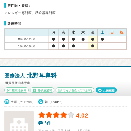
専門医・資格：
アレルギー専門医、呼吸器専門医
診療時間
月
火
水
木
金
土
日
祝
09:00-12:00
16:00-19:00
北野耳鼻科
医療法人
滋賀県守山市守山
駐車場あり
電子決済可
マイナ受付
(スマホ可)
女医在籍
土曜（〜12:00）
朝（8:30〜）
4.02
3件
アクセス数 7月:
146
| 6月:
138