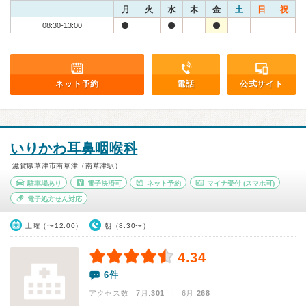
月
火
水
木
金
土
日
祝
08:30-13:00
ネット予約
電話
公式サイト
いりかわ耳鼻咽喉科
滋賀県草津市南草津（南草津駅）
駐車場あり
電子決済可
ネット予約
マイナ受付
(スマホ可)
電子処方せん対応
土曜（〜12:00）
朝（8:30〜）
4.34
6件
アクセス数 7月:
301
| 6月:
268