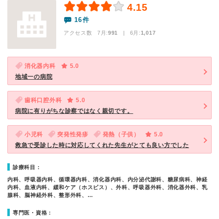
4.15
16件
アクセス数 7月:
991
| 6月:
1,017
消化器内科
5.0
地域一の病院
歯科口腔外科
5.0
病院に有りがちな診察ではなく親切です。
小児科
突発性発疹
発熱（子供）
5.0
救急で受診した時に対応してくれた先生がとても良い方でした
診療科目：
内科、呼吸器内科、循環器内科、消化器内科、内分泌代謝科、糖尿病科、神経
内科、血液内科、緩和ケア（ホスピス）、外科、呼吸器外科、消化器外科、乳
腺科、脳神経外科、整形外科、…
専門医・資格：