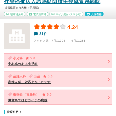
社会福祉法人恩賜財団済生会滋賀県病院
滋賀県栗東市大橋（手原駅）
駐車場あり
電子決済可
マイナ受付
(スマホ可)
女医在籍
4.24
21件
アクセス数 7月:
1,204
| 6月:
1,284
小児科
5.0
安心感のある小児科
産婦人科
出産
5.0
産婦人科、対応よかったです
虫垂炎（盲腸炎）
5.0
滋賀県ではピカイチの病院
診療科目：