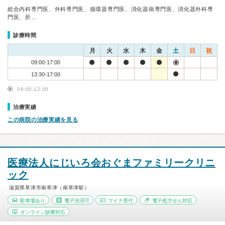
総合内科専門医、外科専門医、循環器専門医、消化器病専門医、消化器外科専
門医、肝…
診療時間
月
火
水
木
金
土
日
祝
09:00-17:00
13:30-17:00
09:00-12:00
治療実績
この病院の治療実績を見る
医療法人にじいろ会おぐまファミリークリニ
ック
滋賀県草津市南草津（南草津駅）
駐車場あり
電子決済可
マイナ受付
電子処方せん対応
オンライン診療対応