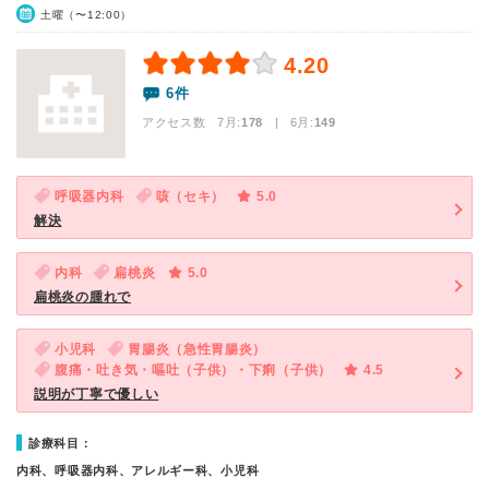
土曜（〜12:00）
4.20
6件
アクセス数 7月:
178
| 6月:
149
呼吸器内科
咳（セキ）
5.0
解決
内科
扁桃炎
5.0
扁桃炎の腫れで
小児科
胃腸炎（急性胃腸炎）
腹痛・吐き気・嘔吐（子供）・下痢（子供）
4.5
説明が丁寧で優しい
診療科目：
内科、呼吸器内科、アレルギー科、小児科