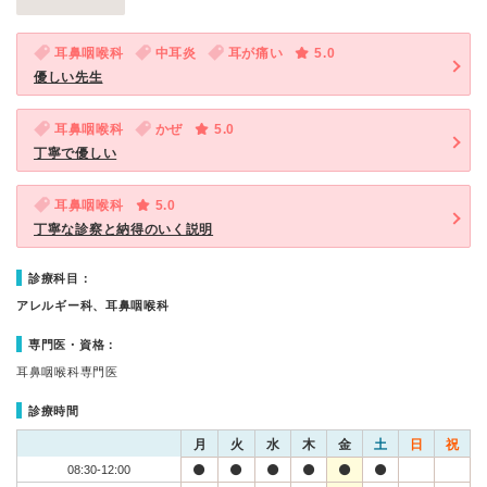
耳鼻咽喉科
中耳炎
耳が痛い
5.0
優しい先生
耳鼻咽喉科
かぜ
5.0
丁寧で優しい
耳鼻咽喉科
5.0
丁寧な診察と納得のいく説明
診療科目：
アレルギー科、耳鼻咽喉科
専門医・資格：
耳鼻咽喉科専門医
診療時間
月
火
水
木
金
土
日
祝
08:30-12:00