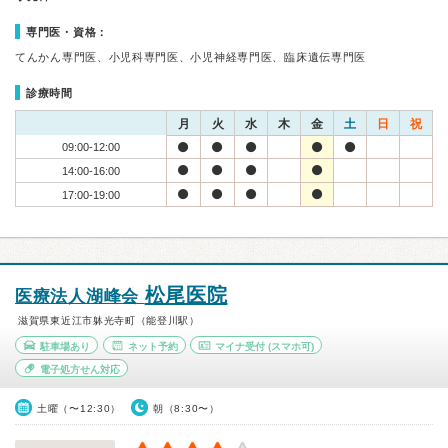
専門医・資格：
てんかん専門医、小児科専門医、小児神経専門医、臨床遺伝専門医
診療時間
月
火
水
木
金
土
日
祝
09:00-12:00
14:00-16:00
17:00-19:00
松尾医院
医療法人湖峰会
滋賀県東近江市躰光寺町（能登川駅）
駐車場あり
ネット予約
マイナ受付
(スマホ可)
電子処方せん対応
土曜（〜12:30）
朝（8:30〜）