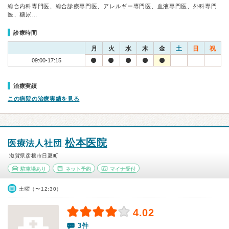
総合内科専門医、総合診療専門医、アレルギー専門医、血液専門医、外科専門
医、糖尿…
診療時間
月
火
水
木
金
土
日
祝
09:00-17:15
治療実績
この病院の治療実績を見る
松本医院
医療法人社団
滋賀県彦根市日夏町
駐車場あり
ネット予約
マイナ受付
土曜（〜12:30）
4.02
3件