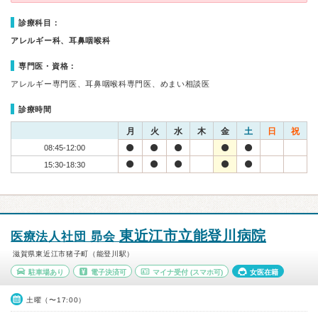
診療科目：
アレルギー科、耳鼻咽喉科
専門医・資格：
アレルギー専門医、耳鼻咽喉科専門医、めまい相談医
診療時間
月
火
水
木
金
土
日
祝
08:45-12:00
15:30-18:30
東近江市立能登川病院
医療法人社団 昴会
滋賀県東近江市猪子町（能登川駅）
駐車場あり
電子決済可
マイナ受付
(スマホ可)
女医在籍
土曜（〜17:00）