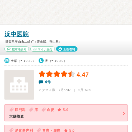
浜中医院
滋賀県守山市二町町（栗東駅、守山駅）
駐車場あり
マイナ受付
女医在籍
土曜（〜19:30）
夜（〜19:30）
4.47
4件
アクセス数 7月:
747
| 6月:
598
肛門科
痔
血便
5.0
大腸検査
消化器内科
胃痛・腹痛
5.0