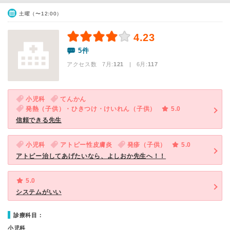
土曜（〜12:00）
4.23
5件
アクセス数 7月:
121
| 6月:
117
小児科
てんかん
発熱（子供）・ひきつけ・けいれん（子供）
5.0
信頼できる先生
小児科
アトピー性皮膚炎
発疹（子供）
5.0
アトピー治してあげたいなら、よしおか先生へ！！
5.0
システムがいい
診療科目：
小児科