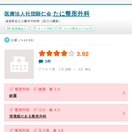
たに整形外科
医療法人社団顕仁会
滋賀県近江八幡市中村町（近江八幡駅）
駐車場あり
ネット予約
マイナ受付
(スマホ可)
土曜（〜12:00）
3.92
3件
アクセス数 7月:
299
| 6月:
341
整形外科
腰痛
5.0
綺麗
整形外科
けが
4.5
清潔感のある整形外科
整形外科
五十肩
4.0