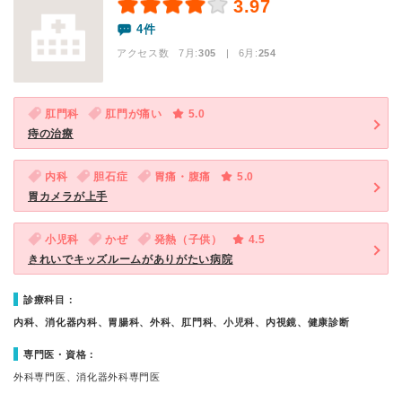
3.97
4件
アクセス数 7月:
305
| 6月:
254
肛門科
肛門が痛い
5.0
痔の治療
内科
胆石症
胃痛・腹痛
5.0
胃カメラが上手
小児科
かぜ
発熱（子供）
4.5
きれいでキッズルームがありがたい病院
診療科目：
内科、消化器内科、胃腸科、外科、肛門科、小児科、内視鏡、健康診断
専門医・資格：
外科専門医、消化器外科専門医