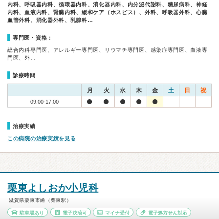
内科、呼吸器内科、循環器内科、消化器内科、内分泌代謝科、糖尿病科、神経
内科、血液内科、腎臓内科、緩和ケア（ホスピス）、外科、呼吸器外科、心臓
血管外科、消化器外科、乳腺科…
専門医・資格：
総合内科専門医、アレルギー専門医、リウマチ専門医、感染症専門医、血液専
門医、外…
診療時間
月
火
水
木
金
土
日
祝
09:00-17:00
治療実績
この病院の治療実績を見る
栗東よしおか小児科
滋賀県栗東市綣（栗東駅）
駐車場あり
電子決済可
マイナ受付
電子処方せん対応