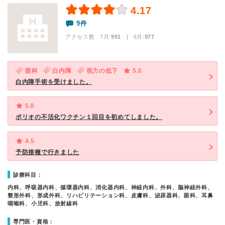
4.17
9件
アクセス数 7月:
991
| 6月:
977
眼科
白内障
視力の低下
5.0
白内障手術を受けました。
5.0
ポリオの不活化ワクチン１回目を初めてしました。
4.5
予防接種で行きました
診療科目：
内科、呼吸器内科、循環器内科、消化器内科、神経内科、外科、脳神経外科、
整形外科、形成外科、リハビリテーション科、皮膚科、泌尿器科、眼科、耳鼻
咽喉科、小児科、放射線科
専門医・資格：