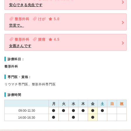
安心できる先生です
整形外科
けが
5.0
労災で。
整形外科
腰痛
4.5
女医さんです
診療科目：
整形外科
専門医・資格：
リウマチ専門医、整形外科専門医
診療時間
月
火
水
木
金
土
日
祝
09:00-11:30
14:00-16:30