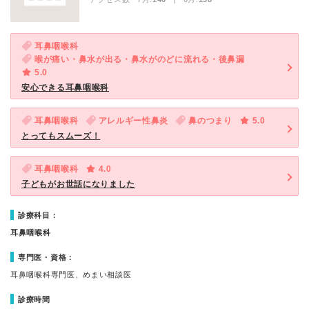
耳鼻咽喉科
喉が痛い・鼻水が出る・鼻水がのどに流れる・後鼻漏
5.0
安心できる耳鼻咽喉科
耳鼻咽喉科
アレルギー性鼻炎
鼻のつまり
5.0
とってもスムーズ！
耳鼻咽喉科
4.0
子どもがお世話になりました
診療科目：
耳鼻咽喉科
専門医・資格：
耳鼻咽喉科専門医、めまい相談医
診療時間