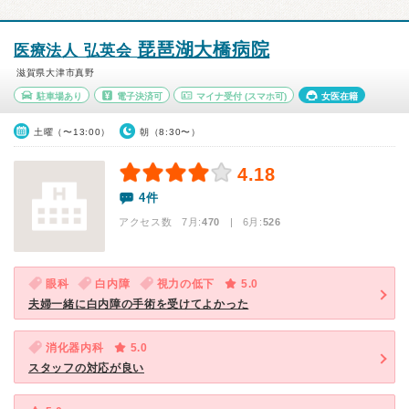
琵琶湖大橋病院
医療法人 弘英会
滋賀県大津市真野
駐車場あり
電子決済可
マイナ受付
(スマホ可)
女医在籍
土曜（〜13:00）
朝（8:30〜）
4.18
4件
アクセス数 7月:
470
| 6月:
526
眼科
白内障
視力の低下
5.0
夫婦一緒に白内障の手術を受けてよかった
消化器内科
5.0
スタッフの対応が良い