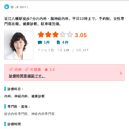
朝（8:30〜）
近江八幡駅徒歩7分の内科・脳神経内科。平日13時まで。予約制。女性専
門医在籍。健康診断。駐車場完備。
3.05
1件
4件
アクセス数 7月:
148
| 6月:
177
内科
片頭痛
3.0
診療時間要確認です。
診療科目：
内科、神経内科、健康診断
専門医・資格：
総合内科専門医、神経内科専門医
診療時間