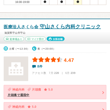
16:00-19:00
守山さくら内科クリニック
医療法人さくら会
滋賀県守山市守山
駐車場あり
マイナ受付
女医在籍
土曜（〜12:30）
夜（〜20:00）
4.47
8件
アクセス数 7月:
220
| 6月:
239
神経内科
片頭痛
5.0
片頭痛で通院中
神経内科
5.0