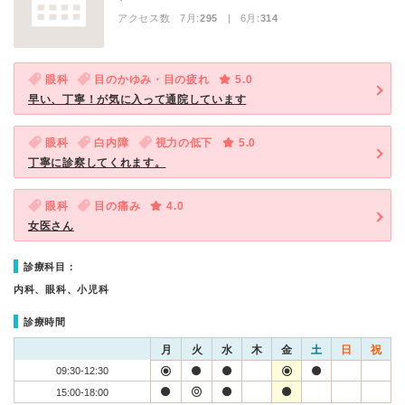
アクセス数 7月:
295
| 6月:
314
眼科
目のかゆみ・目の疲れ
5.0
早い、丁寧！が気に入って通院しています
眼科
白内障
視力の低下
5.0
丁寧に診察してくれます。
眼科
目の痛み
4.0
女医さん
診療科目：
内科、眼科、小児科
診療時間
月
火
水
木
金
土
日
祝
09:30-12:30
15:00-18:00