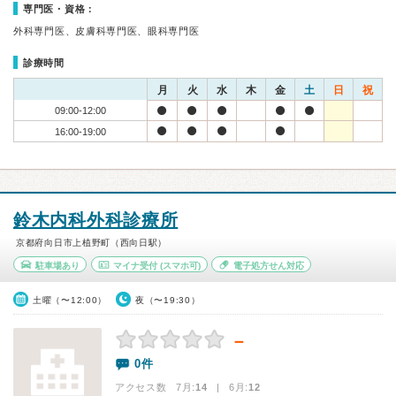
専門医・資格：
外科専門医、皮膚科専門医、眼科専門医
診療時間
月
火
水
木
金
土
日
祝
09:00-12:00
16:00-19:00
鈴木内科外科診療所
京都府向日市上植野町（西向日駅）
駐車場あり
マイナ受付
(スマホ可)
電子処方せん対応
土曜（〜12:00）
夜（〜19:30）
－
0件
アクセス数 7月:
14
| 6月:
12