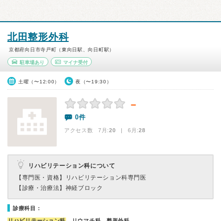
北田整形外科
京都府向日市寺戸町（東向日駅、向日町駅）
駐車場あり
マイナ受付
土曜（〜12:00）
夜（〜19:30）
－
0件
アクセス数 7月:
20
| 6月:
28
リハビリテーション科について
【専門医・資格】
リハビリテーション科専門医
【診療・治療法】
神経ブロック
診療科目：
リハビリテーション科
、リウマチ科、整形外科