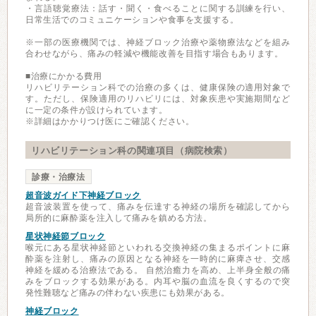
・言語聴覚療法：話す・聞く・食べることに関する訓練を行い、
日常生活でのコミュニケーションや食事を支援する。
※一部の医療機関では、神経ブロック治療や薬物療法などを組み
合わせながら、痛みの軽減や機能改善を目指す場合もあります。
■治療にかかる費用
リハビリテーション科での治療の多くは、健康保険の適用対象で
す。ただし、保険適用のリハビリには、対象疾患や実施期間など
に一定の条件が設けられています。
※詳細はかかりつけ医にご確認ください。
リハビリテーション科の関連項目（病院検索）
診療・治療法
超音波ガイド下神経ブロック
超音波装置を使って、痛みを伝達する神経の場所を確認してから
局所的に麻酔薬を注入して痛みを鎮める方法。
星状神経節ブロック
喉元にある星状神経節といわれる交換神経の集まるポイントに麻
酔薬を注射し、痛みの原因となる神経を一時的に麻痺させ、交感
神経を緩める治療法である。 自然治癒力を高め、上半身全般の痛
みをブロックする効果がある。内耳や脳の血流を良くするので突
発性難聴など痛みの伴わない疾患にも効果がある。
神経ブロック