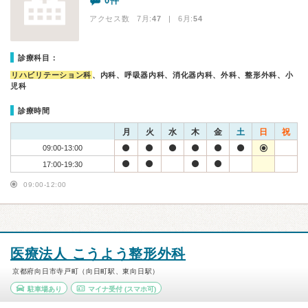
0件
アクセス数 7月:
47
| 6月:
54
診療科目：
リハビリテーション科
、内科、呼吸器内科、消化器内科、外科、整形外科、小
児科
診療時間
月
火
水
木
金
土
日
祝
09:00-13:00
17:00-19:30
09:00-12:00
医療法人 こうよう整形外科
京都府向日市寺戸町（向日町駅、東向日駅）
駐車場あり
マイナ受付
(スマホ可)