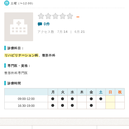
土曜（〜12:00）
－
0件
アクセス数 7月:
14
| 6月:
21
診療科目：
リハビリテーション科
、整形外科
専門医・資格：
整形外科専門医
診療時間
月
火
水
木
金
土
日
祝
09:00-12:00
16:30-19:00