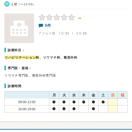
土曜（〜12:00）
－
0件
アクセス数 7月:
31
| 6月:
26
診療科目：
リハビリテーション科
、リウマチ科、整形外科
専門医・資格：
リウマチ専門医、整形外科専門医
診療時間
月
火
水
木
金
土
日
祝
09:00-12:00
16:00-19:00