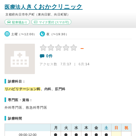
きくおかクリニック
医療法人
京都府向日市寺戸町（東向日駅、向日町駅）
駐車場あり
マイナ受付
(スマホ可)
土曜（〜12:00）
夜（〜19:30）
－
0件
アクセス数 7月:
17
| 6月:
14
診療科目：
リハビリテーション科
、内科、肛門科
専門医・資格：
外科専門医、救急科専門医
診療時間
月
火
水
木
金
土
日
祝
09:00-12:00