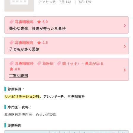
アクセス数 7月:
178
| 6月:
179
耳鼻咽喉科
5.0
熱心な先生、設備が整った耳鼻科
耳鼻咽喉科
4.5
子どもが多く受診
耳鼻咽喉科
花粉症
咳（セキ）・鼻水が出る
4.0
丁寧な説明
診療科目：
リハビリテーション科
、アレルギー科、耳鼻咽喉科
専門医・資格：
耳鼻咽喉科専門医、めまい相談医
診療時間