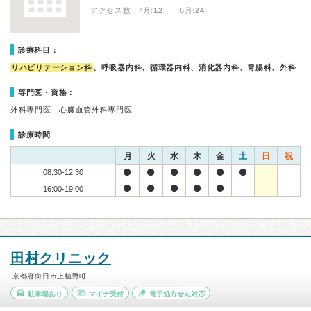
アクセス数 7月:
12
| 6月:
24
診療科目：
リハビリテーション科
、呼吸器内科、循環器内科、消化器内科、胃腸科、外科
専門医・資格：
外科専門医、心臓血管外科専門医
診療時間
月
火
水
木
金
土
日
祝
08:30-12:30
16:00-19:00
田村クリニック
京都府向日市上植野町
駐車場あり
マイナ受付
電子処方せん対応