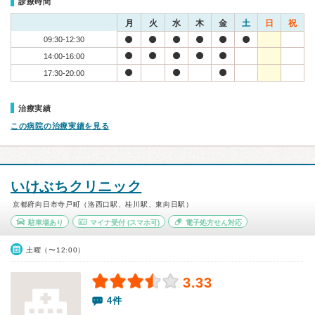
診療時間
月
火
水
木
金
土
日
祝
09:30-12:30
14:00-16:00
17:30-20:00
治療実績
この病院の治療実績を見る
いけぶちクリニック
京都府向日市寺戸町（洛西口駅、桂川駅、東向日駅）
駐車場あり
マイナ受付
(スマホ可)
電子処方せん対応
土曜（〜12:00）
3.33
4件