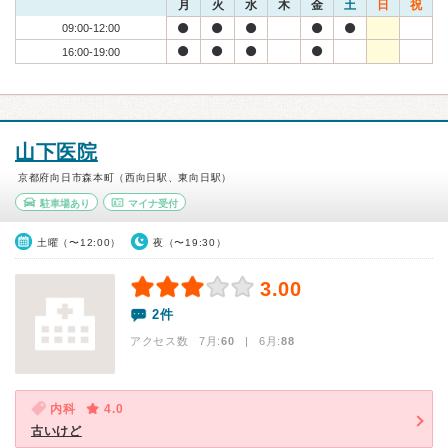
月
火
水
木
金
土
日
祝
09:00-12:00
16:00-19:00
山下医院
京都府向日市森本町（西向日駅、東向日駅）
駐車場あり
マイナ受付
土曜（〜12:00）
夜（〜19:30）
3.00
2件
アクセス数 7月:
60
| 6月:
88
内科
4.0
古いけど