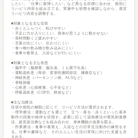
したい」「仕事に復帰したい」など異なる目標に合わせ、個別に
リハビリ内容を組み立てる。実施中も状態を確認しながら、適宜
リハビリ内容を調整する。
■対象となる主な症状
・歩くとふらつく、転びやすい
・手足に力が入りにくい、身体が思うように動かせない
・長時間動くと疲れやすい
・言葉が出にくい、伝わりにくい
・食べ物や飲み物が飲み込みにくい
・食事や着替え、入浴などが行いにくい
■対象となる主な疾患
・脳卒中（脳梗塞、脳出血、くも膜下出血）
・運動器疾患（骨折、変形性膝関節症、腰痛症など）
・神経疾患（パーキンソン病、ALSなど）
・脊髄損傷
・心疾患（心筋梗塞、心不全など）
・呼吸器疾患（COPD、肺炎など）
■主な治療法
症状や病気の種類に応じて、リハビリ方法が選択されます。
・理学療法：運動などを通じて、立つ・座る・歩くといった基本
動作の回復や維持を目指す。必要に応じて温熱療法や電気刺激療
法、超音波治療などを組み合わせ、身体機能の改善を図る。
・作業療法：食事や着替え、入浴などの日常生活動作の練習をす
る。仕事や趣味など、その人らしい生活の実現に向けた支援も含
まれる。