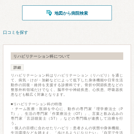
地図から病院検索
口コミを探す
リハビリテーション科について
詳細
リハビリテーション科はリハビリテーション（リハビリ）を通じ
て、病気・けが・加齢などによって低下した身体機能や日常生活
動作の回復・維持を支援する診療科です。骨折や関節疾患などの
整形外科領域だけでなく、脳卒中や神経疾患、心疾患、呼吸器疾
患なども幅広く対象となります。
■リハビリテーション科の特徴
・チーム医療：医師を中心に、動作の専門家「理学療法士（P
T）」、生活の専門家「作業療法士（OT）」、言葉と飲み込みの
専門家「言語聴覚士（ST）」などの専門職が連携して治療を行
う。
・個人の目標に合わせたリハビリ：患者さんの状態や身体機能、
生活環境などを踏まえ、「歩けるようになりたい」「自宅で生活