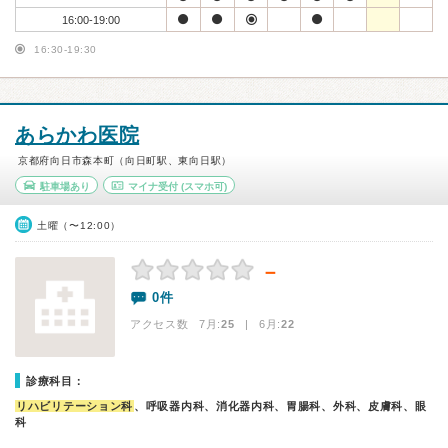
16:00-19:00
16:30-19:30
あらかわ医院
京都府向日市森本町（向日町駅、東向日駅）
駐車場あり
マイナ受付
(スマホ可)
土曜（〜12:00）
－
0件
アクセス数 7月:
25
| 6月:
22
診療科目：
リハビリテーション科
、呼吸器内科、消化器内科、胃腸科、外科、皮膚科、眼
科