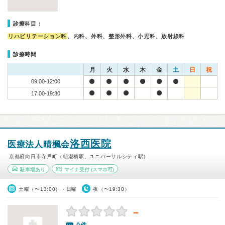
診療科目：
リハビリテーション科
、内科、外科、整形外科、小児科、放射線科
診療時間
月
火
水
木
金
土
日
祝
09:00-12:00
17:00-19:30
洛西医院
医療法人晴楓会
京都府向日市寺戸町（朝潮橋駅、ユニバーサルシティ駅）
駐車場あり
マイナ受付
(スマホ可)
土曜（〜13:00）・日曜
夜（〜19:30）
－