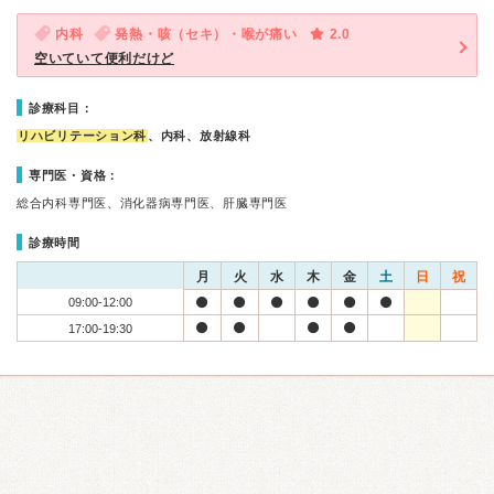
内科
発熱・咳（セキ）・喉が痛い
2.0
空いていて便利だけど
診療科目：
リハビリテーション科
、内科、放射線科
専門医・資格：
総合内科専門医、消化器病専門医、肝臓専門医
診療時間
月
火
水
木
金
土
日
祝
09:00-12:00
17:00-19:30