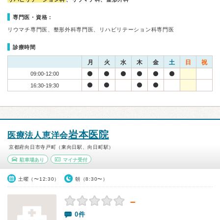
専門医・資格：
リウマチ専門医、整形外科専門医、リハビリテーション科専門医
診療時間
月
火
水
木
金
土
日
祝
09:00-12:00
16:30-19:30
岩本医院
医療法人恵洋会
京都府向日市寺戸町（東向日駅、向日町駅）
駐車場あり
マイナ受付
土曜（〜12:30）
朝（8:30〜）
－
0件