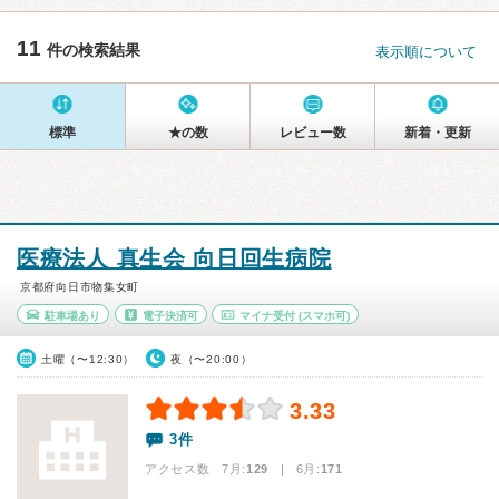
11
件の検索結果
表示順について
標準
★の数
レビュー数
新着・更新
医療法人 真生会 向日回生病院
京都府向日市物集女町
駐車場あり
電子決済可
マイナ受付
(スマホ可)
土曜（〜12:30）
夜（〜20:00）
3.33
3件
アクセス数 7月:
129
| 6月:
171