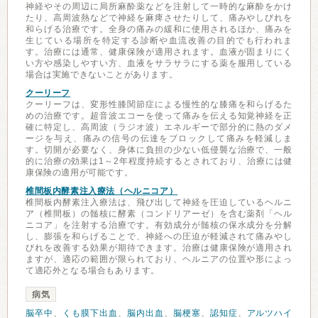
神経やその周辺に局所麻酔薬などを注射して一時的な麻酔をかけ
たり、高周波熱などで神経を麻痺させたりして、痛みやしびれを
和らげる治療です。全身の痛みの緩和に使用されるほか、痛みを
生じている場所を特定する診断や血流改善の目的でも行われま
す。治療には通常、健康保険が適用されます。血液が固まりにく
い方や感染しやすい方、血液をサラサラにする薬を服用している
場合は実施できないことがあります。
クーリーフ
クーリーフは、変形性膝関節症による慢性的な膝痛を和らげるた
めの治療です。超音波エコーを使って痛みを伝える知覚神経を正
確に特定し、高周波（ラジオ波）エネルギーで部分的に熱のダメ
ージを与え、痛みの信号の伝達をブロックして痛みを軽減しま
す。切開が必要なく、身体に負担の少ない低侵襲な治療で、一般
的に治療の効果は1～2年程度持続するとされており、治療には健
康保険の適用が可能です。
椎間板内酵素注入療法（ヘルニコア）
椎間板内酵素注入療法は、飛び出して神経を圧迫しているヘルニ
ア（椎間板）の髄核に酵素（コンドリアーゼ）を含む薬剤「ヘル
ニコア」を注射する治療です。有効成分が髄核の保水成分を分解
し、膨張を和らげることで、神経への圧迫が軽減されて痛みやし
びれを改善する効果が期待できます。治療は健康保険が適用され
ますが、適応の範囲が限られており、ヘルニアの位置や形によっ
て適応外となる場合もあります。
病気
脳卒中
、
くも膜下出血
、
脳内出血
、
脳梗塞
、
認知症
、
アルツハイ