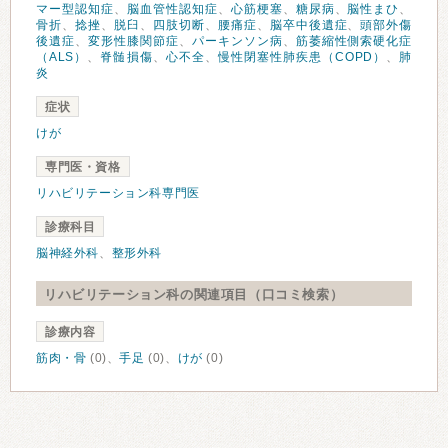
マー型認知症
、
脳血管性認知症
、
心筋梗塞
、
糖尿病
、
脳性まひ
、
骨折
、
捻挫
、
脱臼
、
四肢切断
、
腰痛症
、
脳卒中後遺症
、
頭部外傷
後遺症
、
変形性膝関節症
、
パーキンソン病
、
筋萎縮性側索硬化症
（ALS）
、
脊髄損傷
、
心不全
、
慢性閉塞性肺疾患（COPD）
、
肺
炎
症状
けが
専門医・資格
リハビリテーション科専門医
診療科目
脳神経外科
、
整形外科
リハビリテーション科の関連項目（口コミ検索）
診療内容
筋肉・骨
(0)、
手足
(0)、
けが
(0)