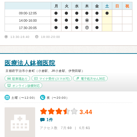
月
火
水
木
金
土
日
祝
09:00-12:05
14:00-16:00
17:30-20:05
13:30-16:40
18:00-20:00
医療法人鉢嶺医院
京都府宇治市小倉町（小倉駅、JR小倉駅、伊勢田駅）
駐車場あり
マイナ受付
(スマホ可)
電子処方せん対応
オンライン診療対応
土曜（〜12:00）
夜（〜20:00）
3.44
1件
アクセス数 7月:
60
| 6月:
61