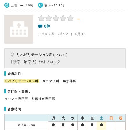
土曜（〜12:00）
夜（〜19:30）
－
0件
アクセス数 7月:
12
| 6月:
18
リハビリテーション科について
【診療・治療法】
神経ブロック
診療科目：
リハビリテーション科
、リウマチ科、整形外科
専門医・資格：
リウマチ専門医、整形外科専門医
診療時間
月
火
水
木
金
土
日
祝
09:00-12:00