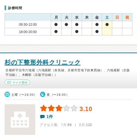
診療時間
月
火
水
木
金
土
日
祝
09:30-12:00
18:00-20:00
杉の下整形外科クリニック
京都府宇治市六地蔵（六地蔵駅（奈良線、京都市営地下鉄東西線）、六地蔵駅（京阪
宇治線）、木幡駅（京阪宇治線））
マイナ受付
土曜（〜19:30）
夜（〜19:30）
3.10
1件
アクセス数 7月:
88
| 6月:
122