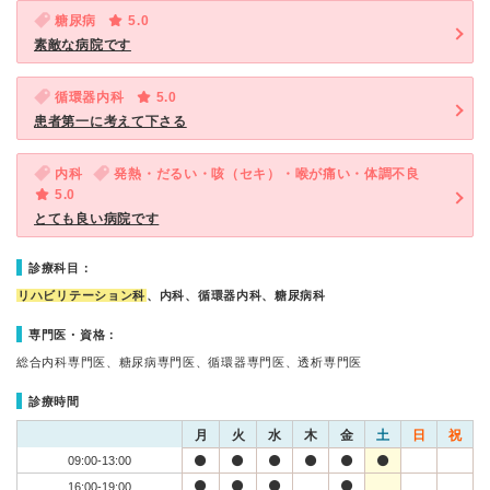
糖尿病
5.0
素敵な病院です
循環器内科
5.0
患者第一に考えて下さる
内科
発熱・だるい・咳（セキ）・喉が痛い・体調不良
5.0
とても良い病院です
診療科目：
リハビリテーション科
、内科、循環器内科、糖尿病科
専門医・資格：
総合内科専門医、糖尿病専門医、循環器専門医、透析専門医
診療時間
月
火
水
木
金
土
日
祝
09:00-13:00
16:00-19:00