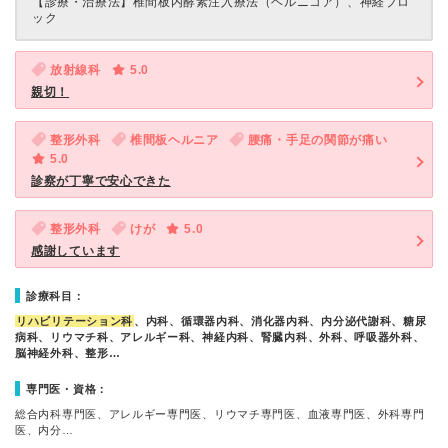
【診療・治療法】
椎間板内酵素注入療法（ヘルニコア）、神経ブロ
ック
放射線科
5.0
親切！
整形外科
椎間板ヘルニア
腰痛・手足の関節が痛い
5.0
診察が丁寧で安心できた
整形外科
けが
5.0
感謝しています
診療科目：
リハビリテーション科
、内科、循環器内科、消化器内科、内分泌代謝科、糖尿
病科、リウマチ科、アレルギー科、神経内科、腎臓内科、外科、呼吸器外科、
脳神経外科、整形…
専門医・資格：
総合内科専門医、アレルギー専門医、リウマチ専門医、血液専門医、外科専門
医、内分…