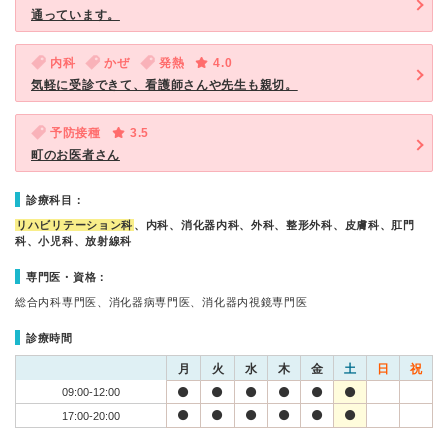
通っています。
内科
かぜ
発熱
4.0
気軽に受診できて、看護師さんや先生も親切。
予防接種
3.5
町のお医者さん
診療科目：
リハビリテーション科
、内科、消化器内科、外科、整形外科、皮膚科、肛門
科、小児科、放射線科
専門医・資格：
総合内科専門医、消化器病専門医、消化器内視鏡専門医
診療時間
月
火
水
木
金
土
日
祝
09:00-12:00
17:00-20:00