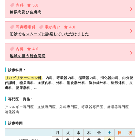
内科
5.0
糖尿病及び皮膚病
耳鼻咽喉科
喉が痛い
4.0
初診でもスムーズに診察していただけました
内科
4.0
地域を担う総合病院
診療科目：
リハビリテーション科
、内科、呼吸器内科、循環器内科、消化器内科、内分泌
代謝科、糖尿病科、血液内科、外科、消化器外科、脳神経外科、整形外科、皮
膚科、泌尿器科、…
専門医・資格：
アレルギー専門医、血液専門医、外科専門医、呼吸器専門医、循環器専門医、
消化器病…
診療時間
月
火
水
木
金
土
日
祝