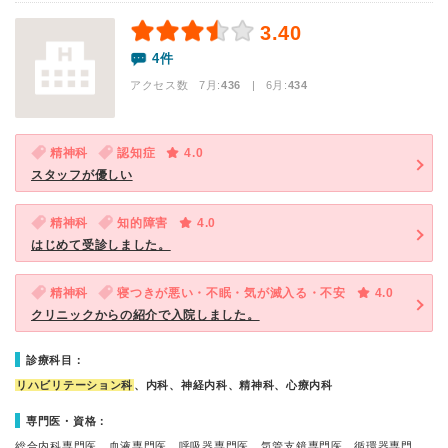
3.40
4件
アクセス数 7月:
436
| 6月:
434
精神科
認知症
4.0
スタッフが優しい
精神科
知的障害
4.0
はじめて受診しました。
精神科
寝つきが悪い・不眠・気が滅入る・不安
4.0
クリニックからの紹介で入院しました。
診療科目：
リハビリテーション科
、内科、神経内科、精神科、心療内科
専門医・資格：
総合内科専門医、血液専門医、呼吸器専門医、気管支鏡専門医、循環器専門