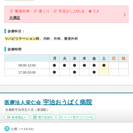
整形外科
肩こり
手足がしびれる
5.0
大満足
診療科目：
リハビリテーション科
、内科、外科、整形外科
診療時間
月
火
水
木
金
土
日
祝
09:00-12:00
17:00-20:00
宇治おうばく病院
医療法人栄仁会
京都府宇治市五ケ庄（黄檗駅）
駐車場あり
電子決済可
マイナ受付
(スマホ可)
土曜（〜16:00）