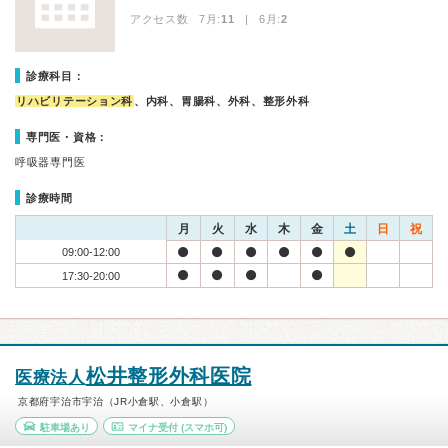
アクセス数 7月:
11
| 6月:
2
診療科目：
リハビリテーション科
、内科、胃腸科、外科、整形外科
専門医・資格：
呼吸器専門医
診療時間
月
火
水
木
金
土
日
祝
09:00-12:00
17:30-20:00
松井整形外科医院
医療法人
京都府宇治市宇治（JR小倉駅、小倉駅）
駐車場あり
マイナ受付
(スマホ可)