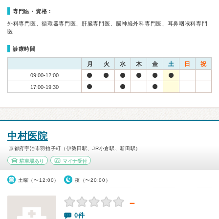
専門医・資格：
外科専門医、循環器専門医、肝臓専門医、脳神経外科専門医、耳鼻咽喉科専門
医
診療時間
月
火
水
木
金
土
日
祝
09:00-12:00
17:00-19:30
中村医院
京都府宇治市羽拍子町（伊勢田駅、JR小倉駅、新田駅）
駐車場あり
マイナ受付
土曜（〜12:00）
夜（〜20:00）
－
0件