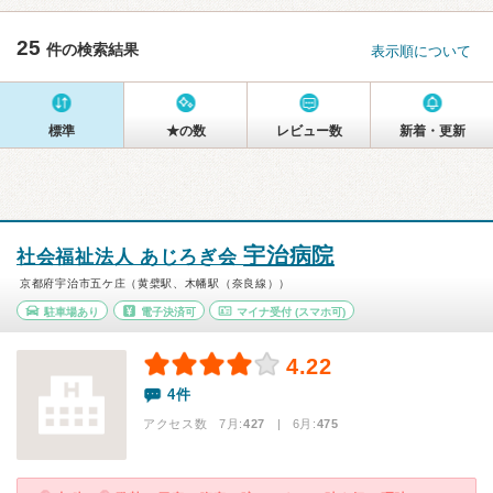
25
件の検索結果
表示順について
標準
★の数
レビュー数
新着・更新
宇治病院
社会福祉法人 あじろぎ会
京都府宇治市五ケ庄（黄檗駅、木幡駅（奈良線））
駐車場あり
電子決済可
マイナ受付
(スマホ可)
4.22
4件
アクセス数 7月:
427
| 6月:
475