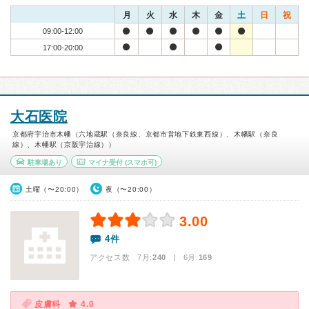
月
火
水
木
金
土
日
祝
09:00-12:00
17:00-20:00
大石医院
京都府宇治市木幡（六地蔵駅（奈良線、京都市営地下鉄東西線）、木幡駅（奈良
線）、木幡駅（京阪宇治線））
駐車場あり
マイナ受付
(スマホ可)
土曜（〜20:00）
夜（〜20:00）
3.00
4件
アクセス数 7月:
240
| 6月:
169
皮膚科
4.0