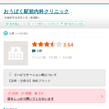
おうばく駅前内科クリニック
京都府宇治市五ケ庄（黄檗駅）
駐車場あり
マイナ受付
(スマホ可)
電子処方せん対応
土曜（〜12:00）
3.54
1件
アクセス数 7月:
55
| 6月:
52
リハビリテーション科について
【診療・治療法】
神経ブロック
内科
頭痛
5.0
話をしっかり聞いてくださいます