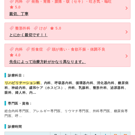
内科
発熱・胃痛・腹痛・咳（セキ）・吐き気・嘔吐
5.0
親切、丁寧
整形外科
けが
5.0
とにかく親切です！！
内科
拒食症
頭が痛い・食欲不振・体調不良
4.0
先生によって治療方針がかなり異なります。
診療科目：
リハビリテーション科
、内科、呼吸器内科、循環器内科、消化器内科、糖尿病
科、神経内科、緩和ケア（ホスピス）、外科、乳腺科、整形外科、泌尿器科、
眼科、婦人科、内…
専門医・資格：
総合内科専門医、アレルギー専門医、リウマチ専門医、外科専門医、糖尿病専
門医、呼…
診療時間