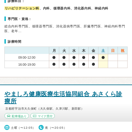
診療科目：
リハビリテーション科
、内科、循環器内科、消化器内科、神経内科
専門医・資格：
総合内科専門医、循環器専門医、消化器病専門医、肝臓専門医、神経内科専門
医、老年…
診療時間
月
火
水
木
金
土
日
祝
09:00-12:00
16:00-19:00
やましろ健康医療生活協同組合 あさくら診
療所
京都府宇治市大久保町（大久保駅、久津川駅、新田駅）
駐車場あり
マイナ受付
土曜（〜12:05）
夜（〜20:05）