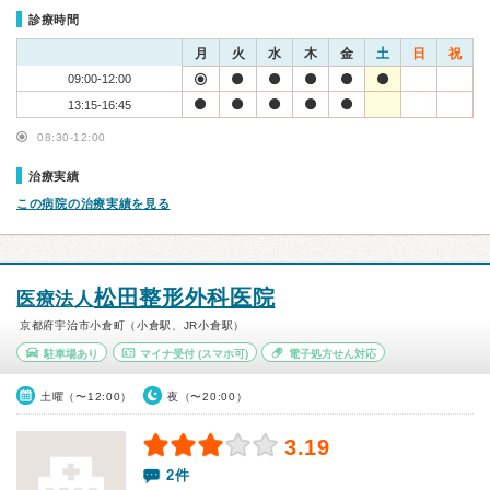
診療時間
月
火
水
木
金
土
日
祝
09:00-12:00
13:15-16:45
08:30-12:00
治療実績
この病院の治療実績を見る
松田整形外科医院
医療法人
京都府宇治市小倉町（小倉駅、JR小倉駅）
駐車場あり
マイナ受付
(スマホ可)
電子処方せん対応
土曜（〜12:00）
夜（〜20:00）
3.19
2件