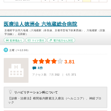
医療法人徳洲会 六地蔵総合病院
京都府宇治市六地蔵（六地蔵駅（奈良線、京都市営地下鉄東西線）、六地蔵駅（京阪
宇治線）、石田駅）
駐車場あり
マイナ受付
電子処方せん対応
土曜（〜12:00）
3.81
4件
アクセス数 7月:
352
| 6月:
371
リハビリテーション科について
【診療・治療法】
椎間板内酵素注入療法（ヘルニコア）、神経ブロ
ック