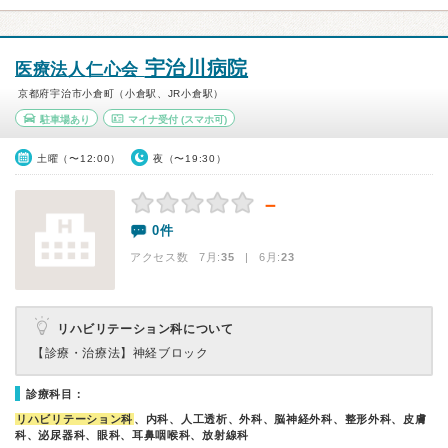
宇治川病院
医療法人仁心会
京都府宇治市小倉町（小倉駅、JR小倉駅）
駐車場あり
マイナ受付
(スマホ可)
土曜（〜12:00）
夜（〜19:30）
－
0件
アクセス数 7月:
35
| 6月:
23
リハビリテーション科について
【診療・治療法】
神経ブロック
診療科目：
リハビリテーション科
、内科、人工透析、外科、脳神経外科、整形外科、皮膚
科、泌尿器科、眼科、耳鼻咽喉科、放射線科