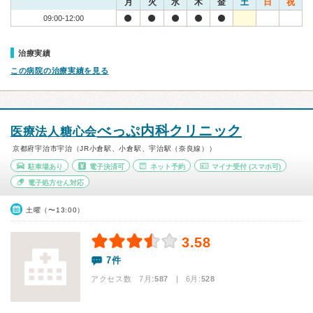
月
火
水
木
金
土
日
祝
09:00-12:00
治療実績
この病院の治療実績を見る
べっぷ内科クリニック
医療法人糖心会
京都府宇治市宇治（JR小倉駅、小倉駅、宇治駅（奈良線））
駐車場あり
電子決済可
ネット予約
マイナ受付
(スマホ可)
電子処方せん対応
土曜（〜13:00）
3.58
7件
アクセス数 7月:
587
| 6月:
528