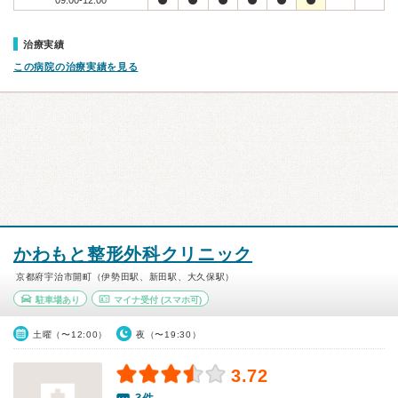
09:00-12:00
治療実績
この病院の治療実績を見る
かわもと整形外科クリニック
京都府宇治市開町（伊勢田駅、新田駅、大久保駅）
駐車場あり
マイナ受付
(スマホ可)
土曜（〜12:00）
夜（〜19:30）
3.72