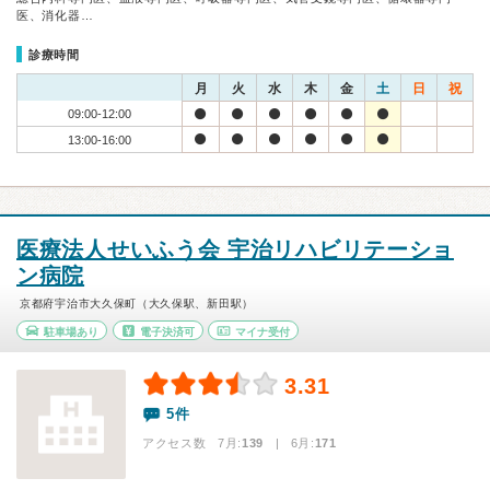
医、消化器…
診療時間
月
火
水
木
金
土
日
祝
09:00-12:00
13:00-16:00
医療法人せいふう会 宇治リハビリテーショ
ン病院
京都府宇治市大久保町（大久保駅、新田駅）
駐車場あり
電子決済可
マイナ受付
3.31
5件
アクセス数 7月:
139
| 6月:
171