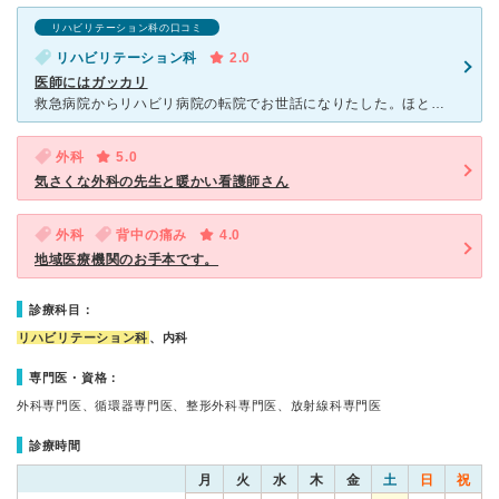
リハビリテーション科の口コミ
リハビリテーション科
2.0
医師にはガッカリ
救急病院からリハビリ病院の転院でお世話になりたした。ほとんど高齢者の患者さんです。医師は 平日17:00には帰り土日祝はいないで 看護師さん任せには 驚きました。 看護師さんより 介護士さんの方がす
外科
5.0
気さくな外科の先生と暖かい看護師さん
外科
背中の痛み
4.0
地域医療機関のお手本です。
診療科目：
リハビリテーション科
、内科
専門医・資格：
外科専門医、循環器専門医、整形外科専門医、放射線科専門医
診療時間
月
火
水
木
金
土
日
祝