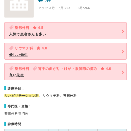
3件
アクセス数 7月:
267
| 6月:
266
整形外科
4.5
人気で患者さんも多い
リウマチ科
4.0
優しい先生
整形外科
背中の曲がり・けが・股関節の痛み
4.0
良い先生
診療科目：
リハビリテーション科
、リウマチ科、整形外科
専門医・資格：
整形外科専門医
診療時間