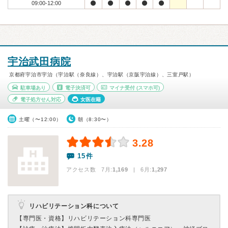
09:00-12:00
宇治武田病院
京都府宇治市宇治（宇治駅（奈良線）、宇治駅（京阪宇治線）、三室戸駅）
駐車場あり
電子決済可
マイナ受付
(スマホ可)
電子処方せん対応
女医在籍
土曜（〜12:00）
朝（8:30〜）
3.28
15件
アクセス数 7月:
1,169
| 6月:
1,297
リハビリテーション科について
【専門医・資格】
リハビリテーション科専門医