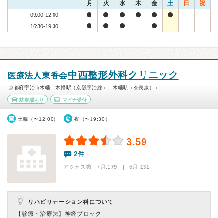
月
火
水
木
金
土
日
祝
09:00-12:00
16:30-19:30
中西整形外科クリニック
医療法人東香会
京都府宇治市木幡（木幡駅（京阪宇治線）、木幡駅（奈良線））
駐車場あり
マイナ受付
土曜（〜12:00）
夜（〜19:30）
3.59
2件
アクセス数 7月:
179
| 6月:
131
リハビリテーション科について
【診療・治療法】
神経ブロック