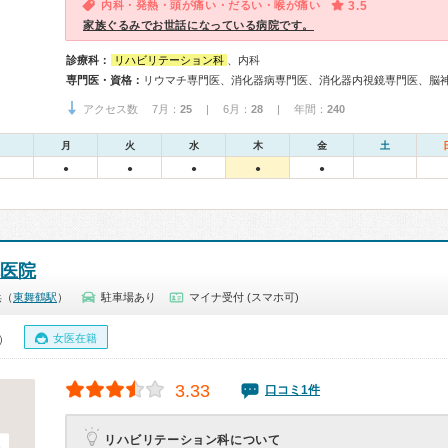
内科・発熱・頭が痛い・だるい・喉が痛い
3.5
家族ぐるみでお世話になっている病院です。
診療科：
リハビリテーション科
、内科
専門医・資格：
アクセス数 7月：
25
| 6月：
28
| 年間：
240
月
火
水
木
金
土
●
●
●
●
●
医院
浜（
東舞鶴駅
）
駐車場あり
マイナ受付 (スマホ可)
女医在籍
0）
3.33
口コミ1件
リハビリテーション科について