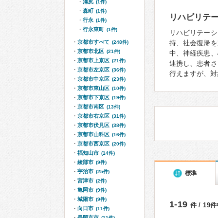
溝尻
(1件)
森町
(1件)
リハビリテ
行永
(1件)
行永東町
(1件)
リハビリテーシ
京都市すべて
持、社会復帰を
(248件)
京都市北区
(21件)
中、神経疾患、
京都市上京区
(21件)
連携し、患者さ
京都市左京区
(36件)
行えますが、対
京都市中京区
(23件)
京都市東山区
(10件)
京都市下京区
(19件)
京都市南区
(13件)
京都市右京区
(31件)
京都市伏見区
(38件)
京都市山科区
(16件)
京都市西京区
(20件)
福知山市
(14件)
綾部市
(9件)
宇治市
(25件)
標準
宮津市
(2件)
亀岡市
(9件)
城陽市
(9件)
1-19
件 / 19
向日市
(11件)
長岡京市
(11件)