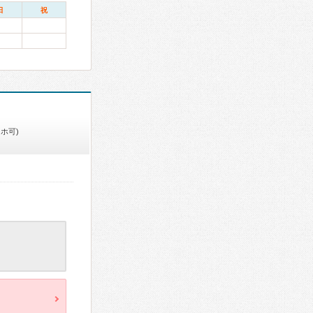
日
祝
ホ可)