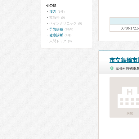
その他
漢方
(1件)
救急科
(0)
ペインクリニック
(0)
08:30-17:15
予防接種
(38件)
健康診断
(1件)
人間ドック
(0)
市立舞鶴市
京都府舞鶴市
病院