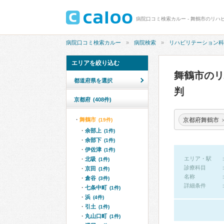
病院口コミ検索カルー - 舞鶴市のリハ
病院口コミ検索カルー
病院検索
リハビリテーション科
エリアを絞り込む
舞鶴市の
都道府県を選択
判
京都府
(408件)
京都府舞鶴市
舞鶴市
(19件)
余部上
(1件)
余部下
(1件)
伊佐津
(1件)
エリア・駅
北吸
(1件)
診療科目
京田
(1件)
名称
倉谷
(3件)
詳細条件
七条中町
(1件)
浜
(4件)
引土
(1件)
丸山口町
(1件)