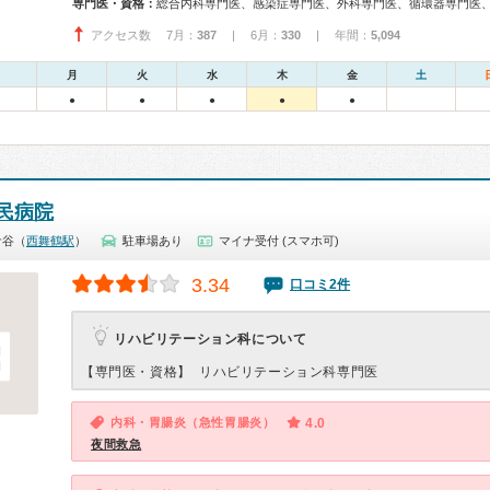
専門医・資格：
アクセス数 7月：
387
| 6月：
330
| 年間：
5,094
月
火
水
木
金
土
●
●
●
●
●
民病院
倉谷（
西舞鶴駅
）
駐車場あり
マイナ受付 (スマホ可)
3.34
口コミ2件
リハビリテーション科について
【専門医・資格】
リハビリテーション科専門医
内科・胃腸炎（急性胃腸炎）
4.0
夜間救急