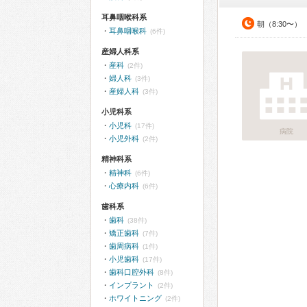
耳鼻咽喉科系
朝（8:30〜）
耳鼻咽喉科
(6件)
産婦人科系
産科
(2件)
婦人科
(3件)
産婦人科
(3件)
小児科系
小児科
(17件)
病院
小児外科
(2件)
精神科系
精神科
(6件)
心療内科
(6件)
歯科系
歯科
(38件)
矯正歯科
(7件)
歯周病科
(1件)
小児歯科
(17件)
歯科口腔外科
(8件)
インプラント
(2件)
ホワイトニング
(2件)