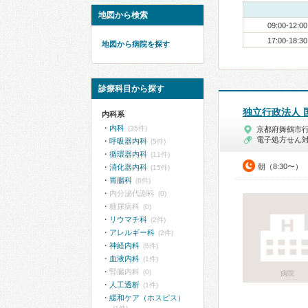
地図から検索
09:00-12:00
17:00-18:30
地図から病院を探す
診療科目から探す
独立行政法人 
内科系
内科
(35件)
京都府舞鶴市
電子処方せん
呼吸器内科
(5件)
循環器内科
(11件)
朝（8:30〜）
消化器内科
(15件)
胃腸科
(6件)
内分泌代謝科
(0)
糖尿病科
(0)
リウマチ科
(2件)
アレルギー科
(2件)
神経内科
(6件)
血液内科
(1件)
腎臓内科
(0)
病院
人工透析
(1件)
緩和ケア（ホスピス）