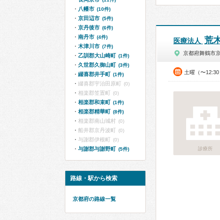
八幡市
(10件)
京田辺市
(5件)
京丹後市
(6件)
南丹市
(4件)
荒
医療法人
木津川市
(7件)
京都府舞鶴市
乙訓郡大山崎町
(1件)
久世郡久御山町
(3件)
土曜（〜12:3
綴喜郡井手町
(1件)
綴喜郡宇治田原町
(0)
相楽郡笠置町
(0)
相楽郡和束町
(1件)
相楽郡精華町
(8件)
相楽郡南山城村
(0)
船井郡京丹波町
(0)
与謝郡伊根町
(0)
与謝郡与謝野町
診療所
(5件)
路線・駅から検索
京都府の路線一覧