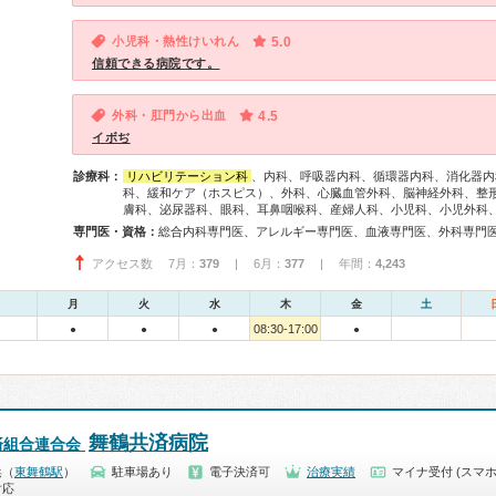
小児科・熱性けいれん
5.0
信頼できる病院です。
外科・肛門から出血
4.5
イボぢ
診療科：
リハビリテーション科
、内科、呼吸器内科、循環器内科、消化器内
科、緩和ケア（ホスピス）、外科、心臓血管外科、脳神経外科、整
膚科、泌尿器科、眼科、耳鼻咽喉科、産婦人科、小児科、小児外科
専門医・資格：
アクセス数 7月：
379
| 6月：
377
| 年間：
4,243
月
火
水
木
金
土
08:30-17:00
●
●
●
●
舞鶴共済病院
済組合連合会
浜（
東舞鶴駅
）
駐車場あり
電子決済可
治療実績
マイナ受付 (スマホ
対応