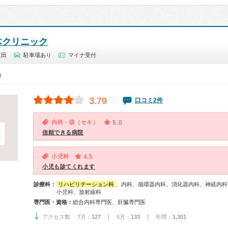
木クリニック
京田
駐車場あり
マイナ受付
0）
3.79
口コミ2件
内科・咳（セキ）
5.0
信頼できる病院
小児科
4.5
小児も診てくれます
診療科：
リハビリテーション科
、内科、循環器内科、消化器内科、神経内科
小児科、放射線科
専門医・資格：
総合内科専門医、肝臓専門医
アクセス数 7月：
127
| 6月：
133
| 年間：
1,301