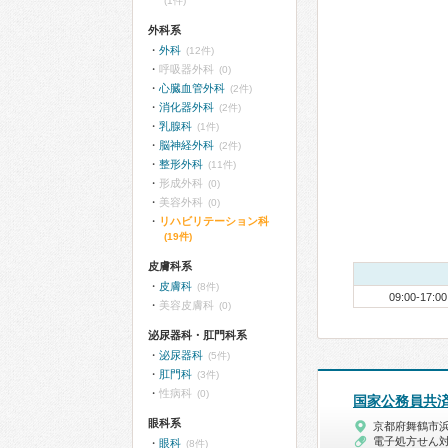
(1件)
外科系
外科
(12件)
呼吸器外科
(0)
心臓血管外科
(2件)
消化器外科
(2件)
乳腺科
(1件)
脳神経外科
(2件)
整形外科
(11件)
形成外科
(0)
美容外科
(0)
リハビリテーション科
(19件)
皮膚科系
皮膚科
(8件)
09:00-17:00
美容皮膚科
(0)
泌尿器科・肛門科系
泌尿器科
(5件)
肛門科
(3件)
性病科
(0)
国家公務員共
眼科系
京都府舞鶴市
電子処方せん
眼科
(8件)