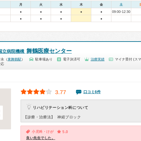
月
火
水
木
金
土
09:00-12:30
●
●
●
●
●
●
●
●
●
舞鶴医療センター
国立病院機構
行永（
東舞鶴駅
）
駐車場あり
電子決済可
治療実績
マイナ受付 (スマ
対応
3.77
口コミ6件
リハビリテーション科について
【診療・治療法】
神経ブロック
小児科・けが
5.0
良い先生でした。