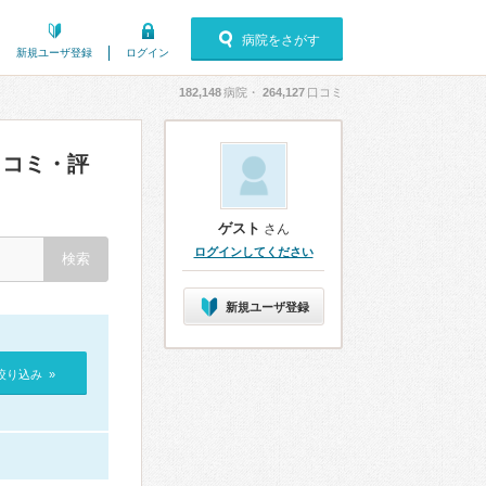
病院をさがす
新規ユーザ登録
ログイン
182,148
病院・
264,127
口コミ
コミ・評
ゲスト
さん
ログインしてください
新規ユーザ登録
絞り込み »