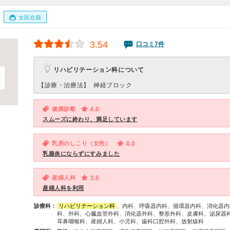
女医在籍
3.54
口コミ7件
リハビリテーション科について
【診療・治療法】
神経ブロック
健康診断
4.0
スムーズに終わり、満足しています
乳房のしこり（女性）
4.0
乳腺炎にならずにすみました
産婦人科
3.5
産婦人科を利用
診療科：
リハビリテーション科
、内科、呼吸器内科、循環器内科、消化器内
科、外科、心臓血管外科、消化器外科、整形外科、皮膚科、泌尿器
耳鼻咽喉科、産婦人科、小児科、歯科口腔外科、放射線科