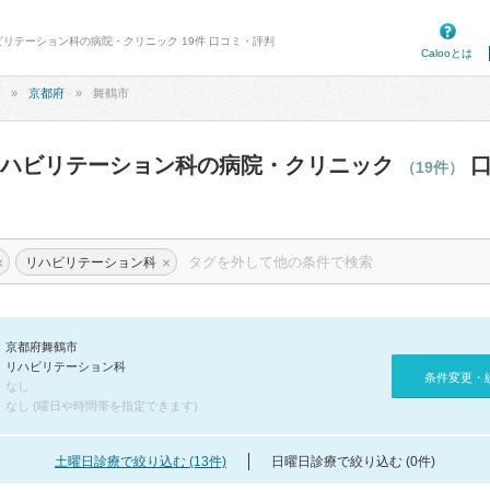
ビリテーション科の病院・クリニック 19件 口コミ・評判
Calooとは
京都府
舞鶴市
リハビリテーション科の病院・クリニック
口
（19件）
×
×
リハビリテーション科
京都府舞鶴市
リハビリテーション科
条件変更・
なし
なし (曜日や時間帯を指定できます)
土曜日診療で絞り込む (13件)
日曜日診療で絞り込む (0件)