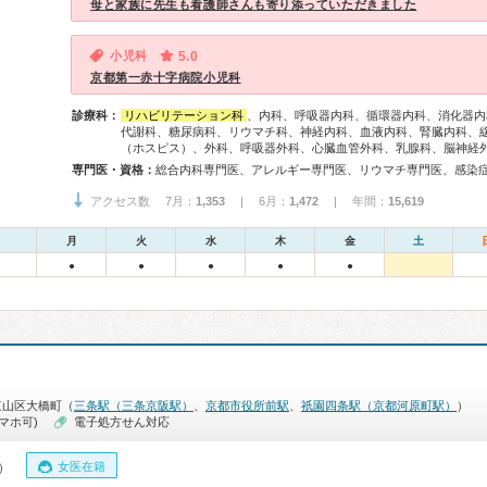
母と家族に先生も看護師さんも寄り添っていただきました
小児科
5.0
京都第一赤十字病院小児科
診療科：
リハビリテーション科
、内科、呼吸器内科、循環器内科、消化器内
代謝科、糖尿病科、リウマチ科、神経内科、血液内科、腎臓内科、
（ホスピス）、外科、呼吸器外科、心臓血管外科、乳腺科、脳神経
専門医・資格：
アクセス数 7月：
1,353
| 6月：
1,472
| 年間：
15,619
月
火
水
木
金
土
●
●
●
●
●
東山区大橋町（
三条駅（三条京阪駅）
、
京都市役所前駅
、
祇園四条駅（京都河原町駅）
）
マホ可)
電子処方せん対応
女医在籍
0）