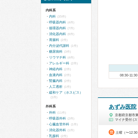
内科系
内科
(35件)
呼吸器内科
(4件)
循環器内科
(7件)
消化器内科
(6件)
胃腸科
(2件)
内分泌代謝科
(1件)
糖尿病科
(3件)
リウマチ科
(4件)
アレルギー科
(2件)
神経内科
(2件)
血液内科
(2件)
08:30-11:30
腎臓内科
(2件)
人工透析
(1件)
緩和ケア（ホスピス）
(1件)
あずみ医院
外科系
外科
(11件)
京都府京都市
呼吸器外科
(2件)
マイナ受付 (ス
心臓血管外科
(1件)
消化器外科
(1件)
土曜（〜12:3
乳腺科
(2件)