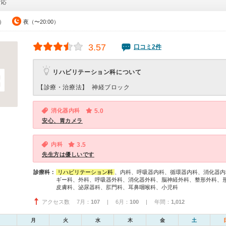
対応
0）
夜（〜20:00）
3.57
口コミ2件
リハビリテーション科について
【診療・治療法】
神経ブロック
消化器内科
5.0
安心、胃カメラ
内科
3.5
先生方は優しいです
診療科：
リハビリテーション科
、内科、呼吸器内科、循環器内科、消化器内
ギー科、外科、呼吸器外科、消化器外科、脳神経外科、整形外科、
皮膚科、泌尿器科、肛門科、耳鼻咽喉科、小児科
アクセス数 7月：
107
| 6月：
100
| 年間：
1,012
月
火
水
木
金
土