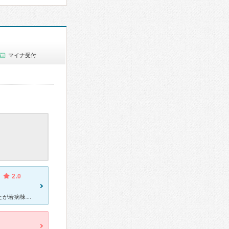
マイナ受付
2.0
脳出血で救急車で運ばれました一月くらい入院してリハビリしてましたが若病棟内の若いスタッフさん達は皆さん仕事熱心で感じのいい方ばかりでしたが、ただベテランの介護士の方の対応は最悪でした。 リハ