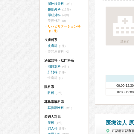
脳神経外科
(3件)
整形外科
(11件)
形成外科
(4件)
美容外科
(0)
リハビリテーション科
(10件)
皮膚科系
診療所
皮膚科
(9件)
美容皮膚科
(0)
泌尿器科・肛門科系
泌尿器科
(4件)
肛門科
(3件)
性病科
(0)
09:00-12:30
眼科系
16:00-19:00
眼科
(2件)
耳鼻咽喉科系
耳鼻咽喉科
(5件)
産婦人科系
医療法人 
産科
(1件)
婦人科
(3件)
京都府京都市