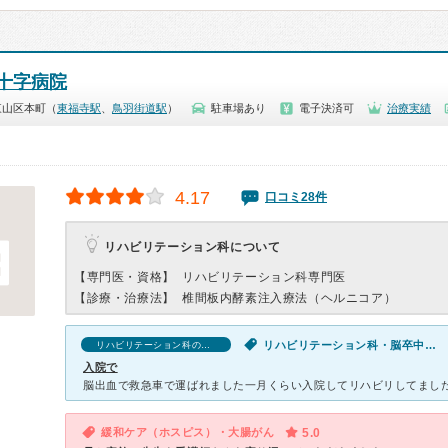
十字病院
東山区本町（
東福寺駅
、
鳥羽街道駅
）
駐車場あり
電子決済可
治療実績
4.17
口コミ28件
リハビリテーション科について
【専門医・資格】
リハビリテーション科専門医
【診療・治療法】
椎間板内酵素注入療法（ヘルニコア）
リハビリテーション科・脳卒中後遺症
リハビリテーション科の口コミ
入院で
緩和ケア（ホスピス）・大腸がん
5.0