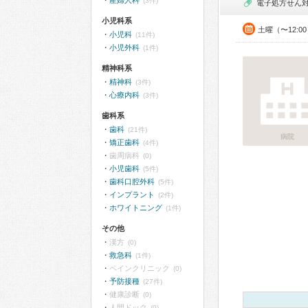
産婦人科
(3件)
電子処方せん
小児科系
土曜（〜12:0
小児科
(11件)
小児外科
(1件)
精神科系
精神科
(3件)
心療内科
(3件)
歯科系
歯科
(21件)
病院
矯正歯科
(4件)
歯周病科
(0)
小児歯科
(5件)
歯科口腔外科
(5件)
インプラント
(2件)
ホワイトニング
(1件)
その他
漢方
(0)
救急科
(1件)
ペインクリニック
(0)
予防接種
(27件)
健康診断
(0)
人間ドック
(0)