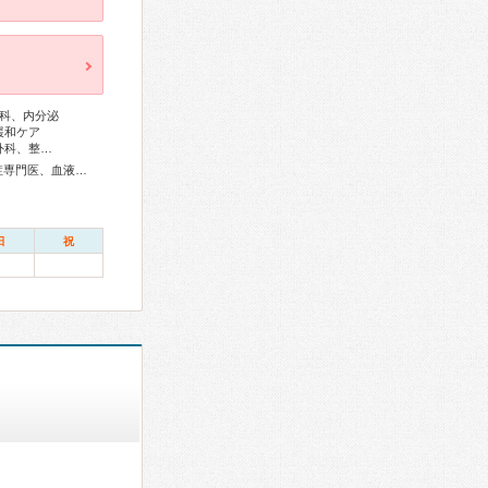
科、内分泌
緩和ケア
外科、整…
総合内科専門医、アレルギー専門医、リウマチ専門医、感染症専門医、血液専門医、外科専門医、糖尿病専門医、内分泌代謝科専門医、呼吸器専門医、呼吸器外科専門医、気管支鏡専門医、循環器専門医、心臓血管外科専門医、高血圧専門医、不整脈専門医、消化器病専門医、消化器外科専門医、肝臓専門医、大腸肛門病専門医、消化器内視鏡専門医、泌尿器科専門医、腎臓専門医、透析専門医、脳血管内治療専門医、神経内科専門医、脳神経外科専門医、頭痛専門医、てんかん専門医、整形外科専門医、リハビリテーション科専門医、脊椎脊髄外科専門医、形成外科専門医、熱傷専門医、皮膚科専門医、眼科専門医、耳鼻咽喉科専門医、めまい相談医、産婦人科専門医、生殖医療専門医、乳腺専門医、産科婦人科腹腔鏡技術認定医、女性ヘルスケア専門医、周産期(新生児)専門医、小児科専門医、小児外科専門医、小児神経専門医、一般病院連携精神医学専門医、精神科専門医、麻酔科専門医、ペインクリニック専門医、緩和医療専門医、細胞診専門医、超音波専門医、病理専門医、核医学専門医、放射線科専門医、臨床遺伝専門医、救急科専門医、がん薬物療法専門医、がん治療認定医
日
祝