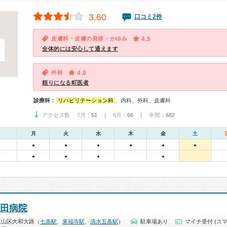
3.60
口コミ2件
皮膚科・皮膚の発疹・かゆみ
4.5
全体的には安心して通えます
外科
4.0
頼りになる町医者
診療科：
リハビリテーション科
、内科、外科、皮膚科
アクセス数 7月：
51
| 6月：
66
| 年間：
682
月
火
水
木
金
土
●
●
●
●
●
●
●
●
●
●
原田病院
東山区大和大路（
七条駅
、
東福寺駅
、
清水五条駅
）
駐車場あり
マイナ受付 (スマ