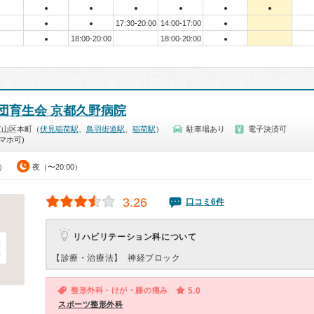
●
●
●
●
●
●
17:30-20:00
14:00-17:00
●
●
●
18:00-20:00
18:00-20:00
●
●
団育生会 京都久野病院
東山区本町（
伏見稲荷駅
、
鳥羽街道駅
、
稲荷駅
）
駐車場あり
電子決済可
マホ可)
0）
夜（〜20:00）
3.26
口コミ6件
リハビリテーション科について
【診療・治療法】
神経ブロック
整形外科・けが・膝の痛み
5.0
スポーツ整形外科