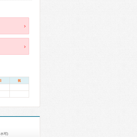
日
祝
ホ可)