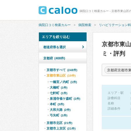
病院口コミ検索カルー - 京都市東山区
病院口コミ検索カルー
病院検索
リハビリテーション科
エリアを絞り込む
京都市東
都道府県を選択
ミ・評判
京都府
(408件)
京都府京都市
京都市すべて
(248件)
京都市東山区
(10件)
一橋宮ノ内町
(1件)
大橋町
(1件)
エリア・駅
七軒町
(1件)
診療科目
泉涌寺雀ケ森町
(1件)
名称
本町
(3件)
詳細条件
大和大路
(2件)
弓矢町
(1件)
京都市北区
(21件)
京都市上京区
(21件)