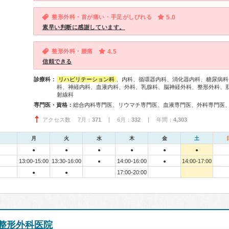
整形外科・首が痛い・手足がしびれる
5.0
素早い判断に感謝しています。
整形外科・腰痛
4.5
信頼できる
診療科：
リハビリテーション科
、内科、循環器内科、消化器内科、糖尿病科
科、神経内科、血液内科、外科、乳腺科、脳神経外科、整形外科、
射線科
専門医・資格：
アクセス数 7月：
371
| 6月：
332
| 年間：
4,303
月
火
水
木
金
土
●
●
●
●
●
●
13:00-15:00
13:30-16:00
14:00-16:00
14:00-17:00
●
●
17:00-20:00
●
●
整形外科医院