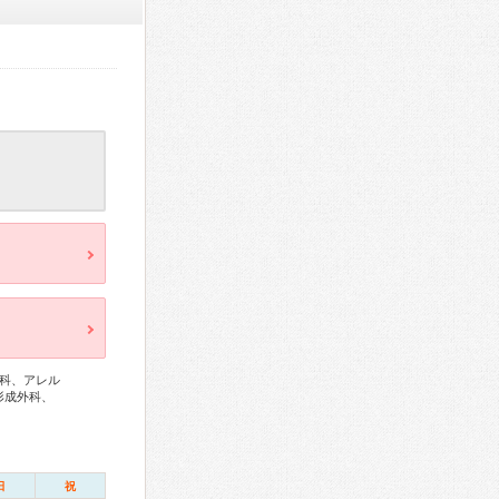
科、アレル
形成外科、
日
祝