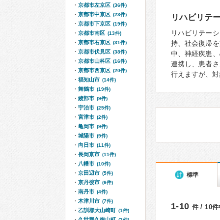
京都市左京区
(36件)
京都市中京区
(23件)
リハビリテ
京都市下京区
(19件)
リハビリテーシ
京都市南区
(13件)
京都市右京区
持、社会復帰を
(31件)
京都市伏見区
(38件)
中、神経疾患、
京都市山科区
(16件)
連携し、患者さ
京都市西京区
(20件)
行えますが、対
福知山市
(14件)
舞鶴市
(19件)
綾部市
(9件)
宇治市
(25件)
宮津市
(2件)
亀岡市
(9件)
城陽市
(9件)
向日市
(11件)
長岡京市
(11件)
八幡市
(10件)
京田辺市
(5件)
標準
京丹後市
(6件)
南丹市
(4件)
木津川市
(7件)
1-10
件 / 10
乙訓郡大山崎町
(1件)
久世郡久御山町
(3件)