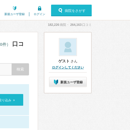
病院をさがす
新規ユーザ登録
ログイン
182,226
病院・
264,163
口コミ
口コ
10件）
ゲスト
さん
ログインしてください
新規ユーザ登録
絞り込み »