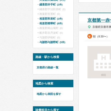
綴喜郡井手町
(1件)
綴喜郡宇治田原町
(0)
相楽郡笠置町
(0)
相楽郡和束町
(1件)
京都第一赤
相楽郡精華町
(8件)
京都府京都市
相楽郡南山城村
(0)
船井郡京丹波町
(0)
朝（8:30〜）
与謝郡伊根町
(0)
与謝郡与謝野町
(5件)
路線・駅から検索
京都府の路線一覧
病院
地図から検索
地図から病院を探す
診療科目から探す