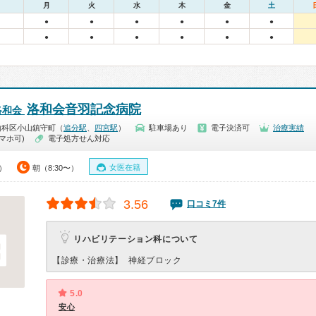
月
火
水
木
金
土
●
●
●
●
●
●
●
●
●
●
●
●
洛和会音羽記念病院
洛和会
山科区小山鎮守町（
追分駅
、
四宮駅
）
駐車場あり
電子決済可
治療実績
マホ可)
電子処方せん対応
女医在籍
0）
朝（8:30〜）
3.56
口コミ7件
リハビリテーション科について
【診療・治療法】
神経ブロック
5.0
安心