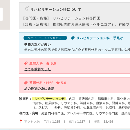
リハビリテーション科について
【専門医・資格】
リハビリテーション科専門医
【診療・治療法】
椎間板内酵素注入療法（ヘルニコア）、神経ブ
リハビリテーション科・手足がしびれる
リハビリテーション科の口コミ
事務の対応が悪い
産婦人科
5.0
とても親切でした
整形外科・けが
5.0
足の怪我の為に通院
診療科：
リハビリテーション科
、内科、呼吸器内科、循環器内科、消化器内
代謝科、糖尿病科、リウマチ科、神経内科、血液内科、腎臓内科、
（ホスピス）、外科、呼吸器外科、心臓血管外科、乳腺科、脳神経
専門医・資格：
アクセス数 7月：
1,215
| 6月：
1,117
| 年間：
13,416