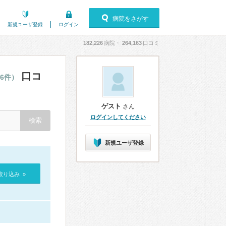
病院をさがす
新規ユーザ登録
ログイン
182,226
病院・
264,163
口コミ
口コ
16件）
ゲスト
さん
ログインしてください
新規ユーザ登録
絞り込み »