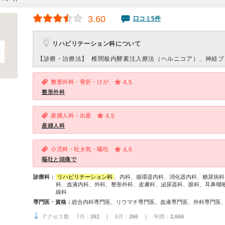
3.60
口コミ5件
リハビリテーション科について
【診療・治療法】
椎間板内酵素注入療法（ヘルニコア）、神経ブ
整形外科・骨折・けが
4.5
整形外科
産婦人科・出産
4.5
産婦人科
小児科・吐き気・嘔吐
4.0
嘔吐と頭痛で
診療科：
リハビリテーション科
、内科、循環器内科、消化器内科、糖尿病科
科、血液内科、外科、整形外科、皮膚科、泌尿器科、眼科、耳鼻咽
線科
専門医・資格：
アクセス数 7月：
261
| 6月：
266
| 年間：
2,666