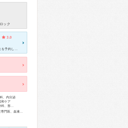
ロック
3.0
年末に頸椎の関係で個人医院から紹介で整形外科のヘルニア専門の先生を予約してもらったが当日行くと違う先生が診断。最終的にその先生では判断できないから次に予約を取ると言われ結局最初に予約した先生になった。
科、内分泌
緩和ケア
外科、形…
総合内科専門医、アレルギー専門医、リウマチ専門医、感染症専門医、血液専門医、外科専門医、糖尿病専門医、呼吸器専門医、呼吸器外科専門医、気管支鏡専門医、循環器専門医、心臓血管外科専門医、高血圧専門医、消化器病専門医、消化器外科専門医、肝臓専門医、大腸肛門病専門医、消化器内視鏡専門医、泌尿器科専門医、腎臓専門医、透析専門医、脳血管内治療専門医、神経内科専門医、脳神経外科専門医、てんかん専門医、整形外科専門医、リハビリテーション科専門医、形成外科専門医、皮膚科専門医、眼科専門医、気管食道科専門医、耳鼻咽喉科専門医、めまい相談医、産婦人科専門医、婦人科腫瘍専門医、乳腺専門医、女性ヘルスケア専門医、小児科専門医、認知症専門医、精神科専門医、麻酔科専門医、ペインクリニック専門医、緩和医療専門医、細胞診専門医、超音波専門医、病理専門医、口腔外科専門医、歯科麻酔専門医、歯周病専門医、口腔インプラント専門医、放射線科専門医、救急科専門医、がん薬物療法専門医、がん治療認定医