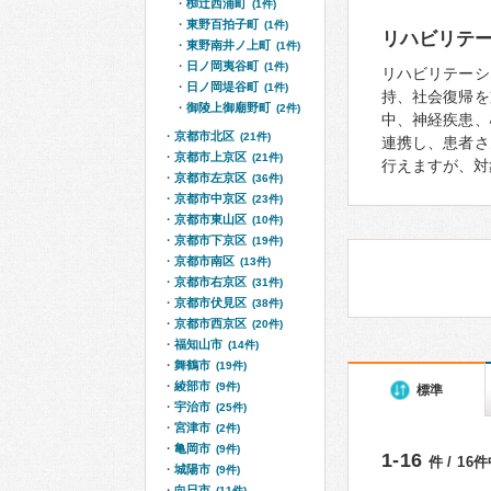
椥辻西浦町
(1件)
東野百拍子町
(1件)
リハビリテ
東野南井ノ上町
(1件)
日ノ岡夷谷町
(1件)
リハビリテーシ
日ノ岡堤谷町
(1件)
持、社会復帰を
御陵上御廟野町
(2件)
中、神経疾患、
京都市北区
(21件)
連携し、患者さ
京都市上京区
(21件)
行えますが、対
京都市左京区
(36件)
京都市中京区
(23件)
京都市東山区
(10件)
京都市下京区
(19件)
京都市南区
(13件)
京都市右京区
(31件)
京都市伏見区
(38件)
京都市西京区
(20件)
福知山市
(14件)
舞鶴市
(19件)
綾部市
(9件)
標準
宇治市
(25件)
宮津市
(2件)
亀岡市
(9件)
1-16
件 / 16
城陽市
(9件)
向日市
(11件)