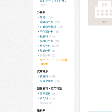
緩和ケア（ホスピス）
(2件)
外科系
外科
(16件)
呼吸器外科
(2件)
病院
心臓血管外科
(4件)
消化器外科
(2件)
乳腺科
(3件)
脳神経外科
(3件)
整形外科
(14件)
形成外科
(3件)
美容外科
(0)
リハビリテーション科
(16件)
皮膚科系
皮膚科
(19件)
美容皮膚科
(1件)
泌尿器科・肛門科系
泌尿器科
(8件)
肛門科
(4件)
性病科
(0)
眼科系