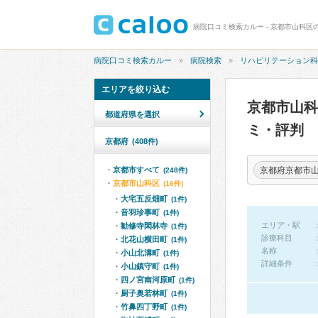
病院口コミ検索カルー - 京都市山科区
病院口コミ検索カルー
病院検索
リハビリテーション科
エリアを絞り込む
京都市山
都道府県を選択
ミ・評判
京都府
(408件)
京都府京都市
京都市すべて
(248件)
京都市山科区
(16件)
大宅五反畑町
(1件)
音羽珍事町
(1件)
エリア・駅
勧修寺閑林寺
(1件)
診療科目
北花山横田町
(1件)
名称
小山北溝町
(1件)
詳細条件
小山鎮守町
(1件)
四ノ宮南河原町
(1件)
厨子奥若林町
(1件)
竹鼻四丁野町
(1件)