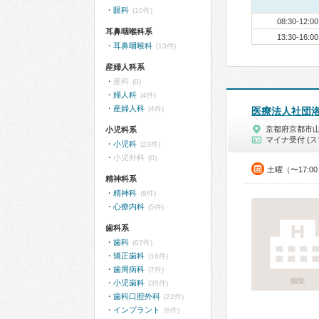
眼科
(10件)
08:30-12:00
耳鼻咽喉科系
13:30-16:00
耳鼻咽喉科
(13件)
産婦人科系
産科
(0)
婦人科
(4件)
産婦人科
(4件)
医療法人社団
京都府京都市
小児科系
マイナ受付 (ス
小児科
(23件)
小児外科
(0)
土曜（〜17:0
精神科系
精神科
(8件)
心療内科
(5件)
歯科系
歯科
(67件)
矯正歯科
(16件)
歯周病科
(7件)
病院
小児歯科
(35件)
歯科口腔外科
(22件)
インプラント
(6件)