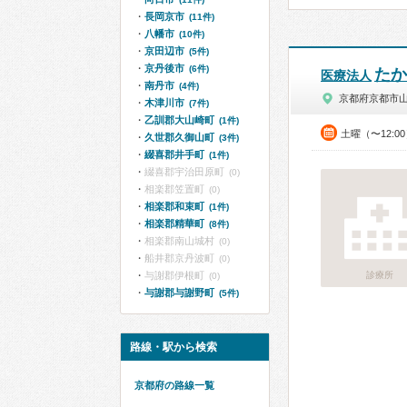
長岡京市
(11件)
八幡市
(10件)
京田辺市
(5件)
京丹後市
(6件)
たか
医療法人
南丹市
(4件)
京都府京都市
木津川市
(7件)
乙訓郡大山崎町
(1件)
土曜（〜12:0
久世郡久御山町
(3件)
綴喜郡井手町
(1件)
綴喜郡宇治田原町
(0)
相楽郡笠置町
(0)
相楽郡和束町
(1件)
相楽郡精華町
(8件)
相楽郡南山城村
(0)
船井郡京丹波町
(0)
与謝郡伊根町
診療所
(0)
与謝郡与謝野町
(5件)
路線・駅から検索
京都府の路線一覧