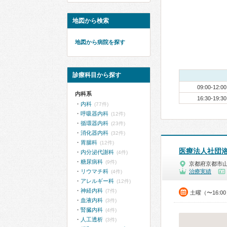
地図から検索
地図から病院を探す
診療科目から探す
09:00-12:00
内科系
16:30-19:30
内科
(77件)
呼吸器内科
(12件)
循環器内科
(23件)
消化器内科
(32件)
胃腸科
(12件)
医療法人社団
内分泌代謝科
(4件)
糖尿病科
(9件)
京都府京都市
リウマチ科
治療実績
(4件)
アレルギー科
(12件)
神経内科
(7件)
土曜（〜16:0
血液内科
(3件)
腎臓内科
(4件)
人工透析
(3件)