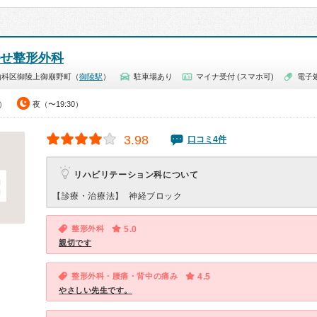
せ整形外科
山科区御陵上御廟野町（
御陵駅
）
駐車場あり
マイナ受付 (スマホ可)
電子
0）
夜（〜19:30）
3.98
口コミ4件
リハビリテーション科について
【診療・治療法】
神経ブロック
整形外科
5.0
親切です
整形外科・腰痛・背中の痛み
4.5
やさしい先生です。