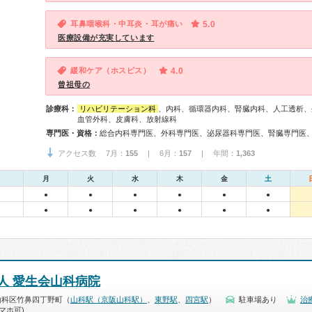
耳鼻咽喉科・中耳炎・耳が痛い
5.0
医療設備が充実しています
緩和ケア（ホスピス）
4.0
曾祖母の
診療科：
リハビリテーション科
、内科、循環器内科、腎臓内科、人工透析、
血管外科、皮膚科、放射線科
専門医・資格：
アクセス数 7月：
155
| 6月：
157
| 年間：
1,363
月
火
水
木
金
土
●
●
●
●
●
●
●
●
●
●
●
●
人 愛生会山科病院
山科区竹鼻四丁野町（
山科駅（京阪山科駅）
、
東野駅
、
四宮駅
）
駐車場あり
治
マホ可)