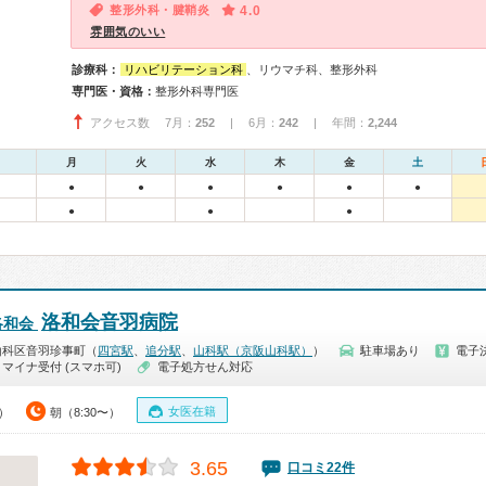
整形外科・腱鞘炎
4.0
雰囲気のいい
診療科：
リハビリテーション科
、リウマチ科、整形外科
専門医・資格：
整形外科専門医
アクセス数 7月：
252
| 6月：
242
| 年間：
2,244
月
火
水
木
金
土
●
●
●
●
●
●
●
●
●
洛和会音羽病院
洛和会
山科区音羽珍事町（
四宮駅
、
追分駅
、
山科駅（京阪山科駅）
）
駐車場あり
電子
マイナ受付 (スマホ可)
電子処方せん対応
女医在籍
0）
朝（8:30〜）
3.65
口コミ22件