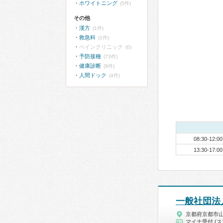
ホワイトニング
(5件)
その他
漢方
(1件)
救急科
(1件)
ペインクリニック
(0)
予防接種
(73件)
健康診断
(9件)
人間ドック
(4件)
08:30-12:00
13:30-17:00
一般社団法
京都府京都市
マイナ受付 (ス