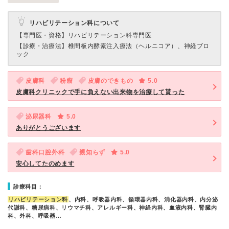
リハビリテーション科について
【専門医・資格】
リハビリテーション科専門医
【診療・治療法】
椎間板内酵素注入療法（ヘルニコア）、神経ブロ
ック
皮膚科
粉瘤
皮膚のできもの
5.0
皮膚科クリニックで手に負えない出来物を治療して貰った
泌尿器科
5.0
ありがとうございます
歯科口腔外科
親知らず
5.0
安心してたのめます
診療科目：
リハビリテーション科
、内科、呼吸器内科、循環器内科、消化器内科、内分泌
代謝科、糖尿病科、リウマチ科、アレルギー科、神経内科、血液内科、腎臓内
科、外科、呼吸器…