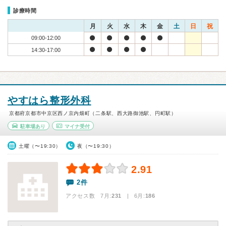
診療時間
月
火
水
木
金
土
日
祝
09:00-12:00
14:30-17:00
やすはら整形外科
京都府京都市中京区西ノ京内畑町（二条駅、西大路御池駅、円町駅）
駐車場あり
マイナ受付
土曜（〜19:30）
夜（〜19:30）
2.91
2件
アクセス数 7月:
231
| 6月:
186