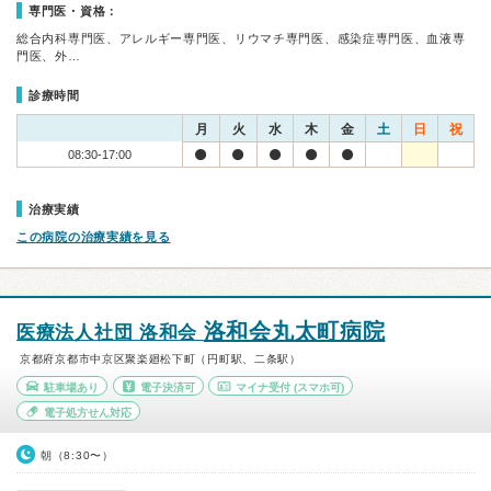
専門医・資格：
総合内科専門医、アレルギー専門医、リウマチ専門医、感染症専門医、血液専
門医、外…
診療時間
月
火
水
木
金
土
日
祝
08:30-17:00
治療実績
この病院の治療実績を見る
洛和会丸太町病院
医療法人社団 洛和会
京都府京都市中京区聚楽廻松下町（円町駅、二条駅）
駐車場あり
電子決済可
マイナ受付
(スマホ可)
電子処方せん対応
朝（8:30〜）