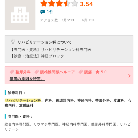
3.54
1件
アクセス数 7月:
213
| 6月:
191
リハビリテーション科について
【専門医・資格】
リハビリテーション科専門医
【診療・治療法】
神経ブロック
整形外科
腰椎椎間板ヘルニア
腰痛
5.0
腰痛の原因を特定。
診療科目：
リハビリテーション科
、内科、循環器内科、神経内科、整形外科、皮膚科、心
療内科、放射線科
専門医・資格：
総合内科専門医、リウマチ専門医、神経内科専門医、整形外科専門医、リハビ
リテーシ…