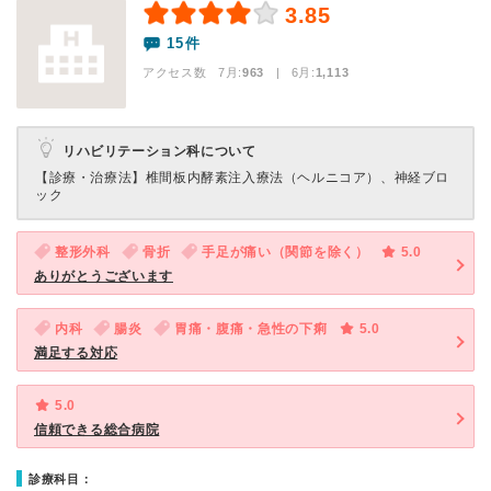
3.85
15件
アクセス数 7月:
963
| 6月:
1,113
リハビリテーション科について
【診療・治療法】
椎間板内酵素注入療法（ヘルニコア）、神経ブロ
ック
整形外科
骨折
手足が痛い（関節を除く）
5.0
ありがとうございます
内科
腸炎
胃痛・腹痛・急性の下痢
5.0
満足する対応
5.0
信頼できる総合病院
診療科目：