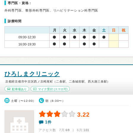
専門医・資格：
外科専門医、整形外科専門医、リハビリテーション科専門医
診療時間
月
火
水
木
金
土
日
祝
09:00-12:30
16:00-19:30
ひろしまクリニック
京都府京都市中京区西ノ京栂尾町（二条駅、二条城前駅、西大路三条駅）
駐車場あり
マイナ受付
(スマホ可)
土曜（〜12:00）
朝（8:30〜）
3.22
1件
アクセス数 7月:
69
| 6月:
101