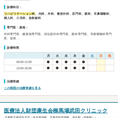
診療科目：
リハビリテーション科
、内科、外科、整形外科、肛門科、眼科、耳鼻咽喉科、
婦人科、小児科、放射線科
専門医・資格：
外科専門医、糖尿病専門医、消化器外科専門医、眼科専門医、耳鼻咽喉科専門
医、放射…
診療時間
月
火
水
木
金
土
日
祝
09:00-12:00
13:00-16:00
治療実績
この病院の治療実績を見る
医療法人財団康生会柳馬場武田クリニック
京都府京都市中京区（烏丸御池駅、京都市役所前駅、烏丸駅（四条駅））