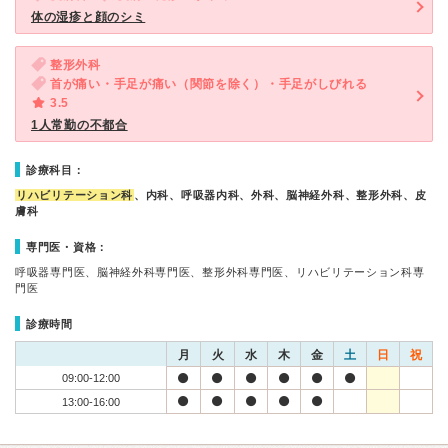
体の湿疹と顔のシミ
整形外科
首が痛い・手足が痛い（関節を除く）・手足がしびれる
3.5
1人常勤の不都合
診療科目：
リハビリテーション科
、内科、呼吸器内科、外科、脳神経外科、整形外科、皮
膚科
専門医・資格：
呼吸器専門医、脳神経外科専門医、整形外科専門医、リハビリテーション科専
門医
診療時間
月
火
水
木
金
土
日
祝
09:00-12:00
13:00-16:00