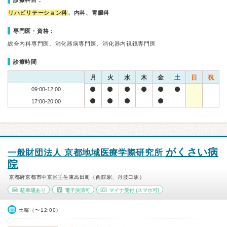
診療科目：
リハビリテーション科
、内科、胃腸科
専門医・資格：
総合内科専門医、消化器病専門医、消化器内視鏡専門医
診療時間
月
火
水
木
金
土
日
祝
09:00-12:00
17:00-20:00
がくさい病
一般財団法人 京都地域医療学際研究所
院
京都府京都市中京区壬生東高田町（西院駅、丹波口駅）
駐車場あり
電子決済可
マイナ受付
(スマホ可)
土曜（〜12:00）