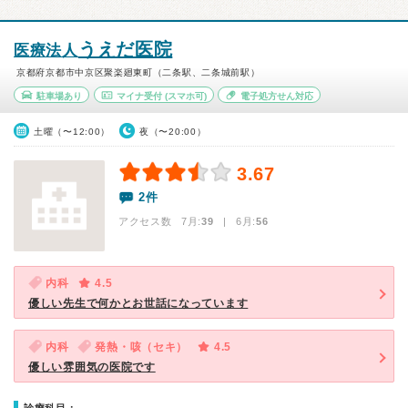
うえだ医院
医療法人
京都府京都市中京区聚楽廻東町（二条駅、二条城前駅）
駐車場あり
マイナ受付
(スマホ可)
電子処方せん対応
土曜（〜12:00）
夜（〜20:00）
3.67
2件
アクセス数 7月:
39
| 6月:
56
内科
4.5
優しい先生で何かとお世話になっています
内科
発熱・咳（セキ）
4.5
優しい雰囲気の医院です