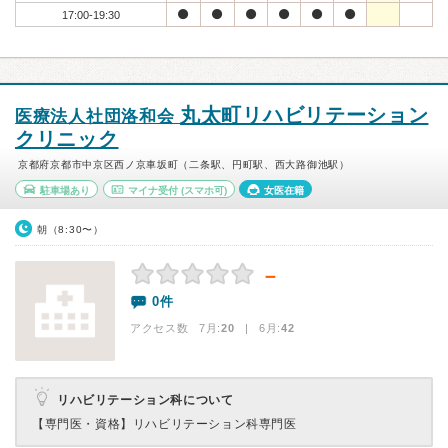
17:00-19:30
丸太町リハビリテーション
医療法人社団洛和会
クリニック
京都府京都市中京区西ノ京車坂町（二条駅、円町駅、西大路御池駅）
駐車場あり
マイナ受付
(スマホ可)
女医在籍
朝（8:30〜）
－
0件
アクセス数 7月:
20
| 6月:
42
リハビリテーション科について
【専門医・資格】
リハビリテーション科専門医