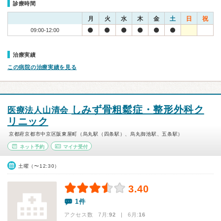
診療時間
月
火
水
木
金
土
日
祝
09:00-12:00
治療実績
この病院の治療実績を見る
しみず骨粗鬆症・整形外科ク
医療法人山清会
リニック
京都府京都市中京区阪東屋町（烏丸駅（四条駅）、烏丸御池駅、五条駅）
ネット予約
マイナ受付
土曜（〜12:30）
3.40
1件
アクセス数 7月:
92
| 6月:
16