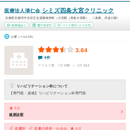
シミズ四条大宮クリニック
医療法人清仁会
京都府京都市中京区壬生賀陽御所町（大宮駅（四条大宮駅）、二条駅、丹波口駅）
駐車場あり
電子決済可
マイナ受付
(スマホ可)
土曜（〜12:00）
3.64
4件
アクセス数 7月:
248
| 6月:
214
リハビリテーション科について
【専門医・資格】
リハビリテーション科専門医
5.0
健康診断
皮膚科
皮膚の発疹・かゆみ
4.0