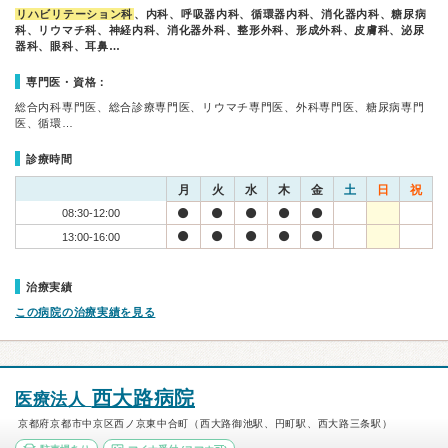
リハビリテーション科
、内科、呼吸器内科、循環器内科、消化器内科、糖尿病
科、リウマチ科、神経内科、消化器外科、整形外科、形成外科、皮膚科、泌尿
器科、眼科、耳鼻…
専門医・資格：
総合内科専門医、総合診療専門医、リウマチ専門医、外科専門医、糖尿病専門
医、循環…
診療時間
月
火
水
木
金
土
日
祝
08:30-12:00
13:00-16:00
治療実績
この病院の治療実績を見る
西大路病院
医療法人
京都府京都市中京区西ノ京東中合町（西大路御池駅、円町駅、西大路三条駅）