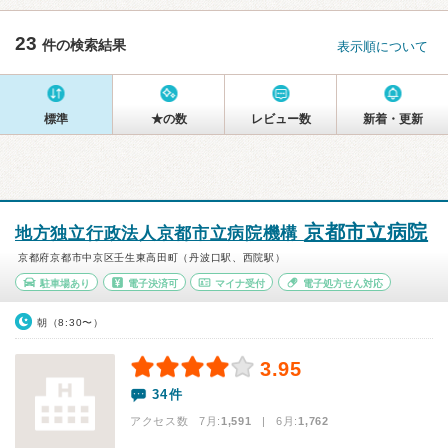
23
件の検索結果
表示順について
標準
★の数
レビュー数
新着・更新
京都市立病院
地方独立行政法人京都市立病院機構
京都府京都市中京区壬生東高田町（丹波口駅、西院駅）
駐車場あり
電子決済可
マイナ受付
電子処方せん対応
朝（8:30〜）
3.95
34件
アクセス数 7月:
1,591
| 6月:
1,762