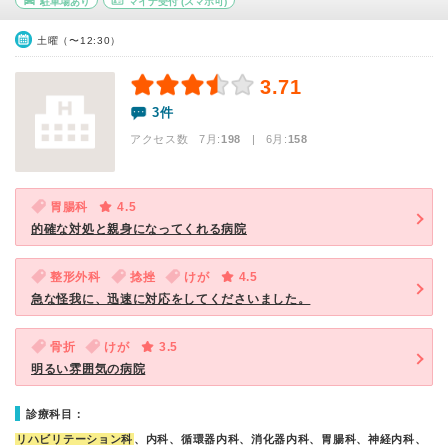
駐車場あり
マイナ受付
(スマホ可)
土曜（〜12:30）
3.71
3件
アクセス数 7月:
198
| 6月:
158
胃腸科
4.5
的確な対処と親身になってくれる病院
整形外科
捻挫
けが
4.5
急な怪我に、迅速に対応をしてくださいました。
骨折
けが
3.5
明るい雰囲気の病院
診療科目：
リハビリテーション科
、内科、循環器内科、消化器内科、胃腸科、神経内科、