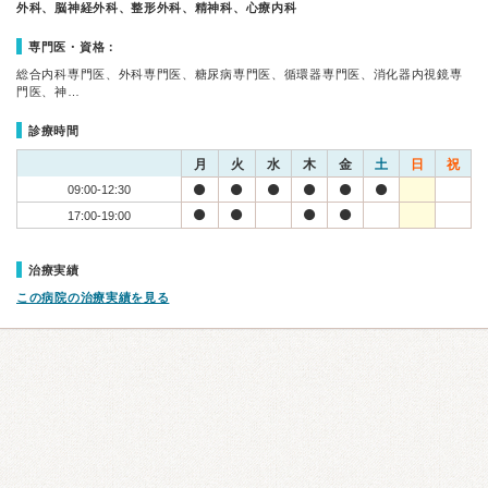
外科、脳神経外科、整形外科、精神科、心療内科
専門医・資格：
総合内科専門医、外科専門医、糖尿病専門医、循環器専門医、消化器内視鏡専
門医、神…
診療時間
月
火
水
木
金
土
日
祝
09:00-12:30
17:00-19:00
治療実績
この病院の治療実績を見る