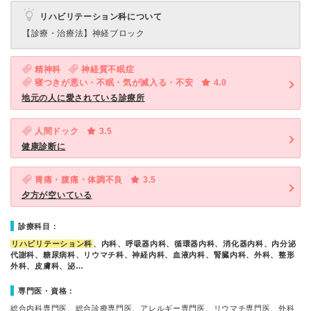
リハビリテーション科について
【診療・治療法】
神経ブロック
精神科
神経質不眠症
寝つきが悪い・不眠・気が滅入る・不安
4.0
地元の人に愛されている診療所
人間ドック
3.5
健康診断に
胃痛・腹痛・体調不良
3.5
夕方が空いている
診療科目：
リハビリテーション科
、内科、呼吸器内科、循環器内科、消化器内科、内分泌
代謝科、糖尿病科、リウマチ科、神経内科、血液内科、腎臓内科、外科、整形
外科、皮膚科、泌…
専門医・資格：
総合内科専門医、総合診療専門医、アレルギー専門医、リウマチ専門医、外科