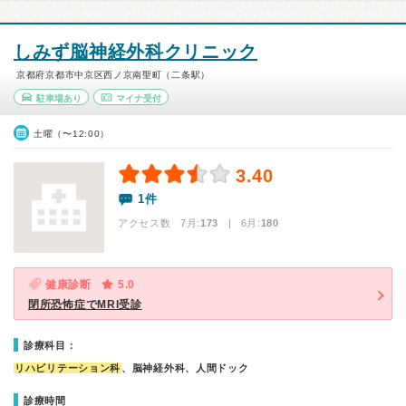
しみず脳神経外科クリニック
京都府京都市中京区西ノ京南聖町（二条駅）
駐車場あり
マイナ受付
土曜（〜12:00）
3.40
1件
アクセス数 7月:
173
| 6月:
180
健康診断
5.0
閉所恐怖症でMRI受診
診療科目：
リハビリテーション科
、脳神経外科、人間ドック
診療時間