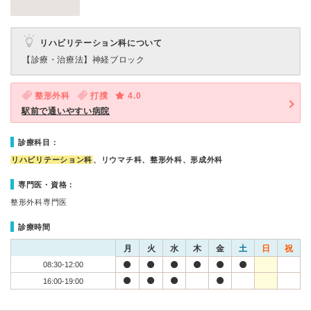
リハビリテーション科について
【診療・治療法】
神経ブロック
整形外科
打撲
4.0
駅前で通いやすい病院
診療科目：
リハビリテーション科
、リウマチ科、整形外科、形成外科
専門医・資格：
整形外科専門医
診療時間
月
火
水
木
金
土
日
祝
08:30-12:00
16:00-19:00