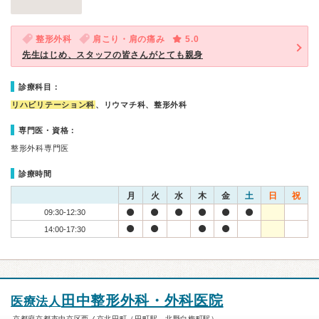
整形外科
肩こり・肩の痛み
5.0
先生はじめ、スタッフの皆さんがとても親身
診療科目：
リハビリテーション科
、リウマチ科、整形外科
専門医・資格：
整形外科専門医
診療時間
月
火
水
木
金
土
日
祝
09:30-12:30
14:00-17:30
田中整形外科・外科医院
医療法人
京都府京都市中京区西ノ京北円町（円町駅、北野白梅町駅）