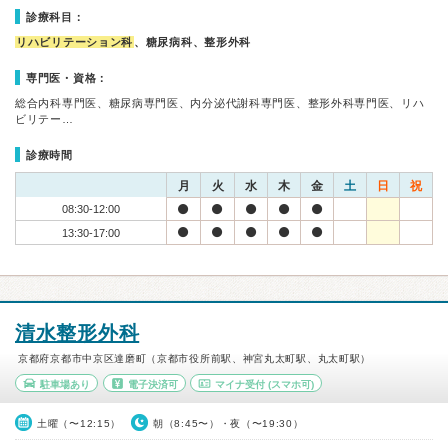
診療科目：
リハビリテーション科
、糖尿病科、整形外科
専門医・資格：
総合内科専門医、糖尿病専門医、内分泌代謝科専門医、整形外科専門医、リハ
ビリテー…
診療時間
月
火
水
木
金
土
日
祝
08:30-12:00
13:30-17:00
清水整形外科
京都府京都市中京区達磨町（京都市役所前駅、神宮丸太町駅、丸太町駅）
駐車場あり
電子決済可
マイナ受付
(スマホ可)
土曜（〜12:15）
朝（8:45〜）・夜（〜19:30）