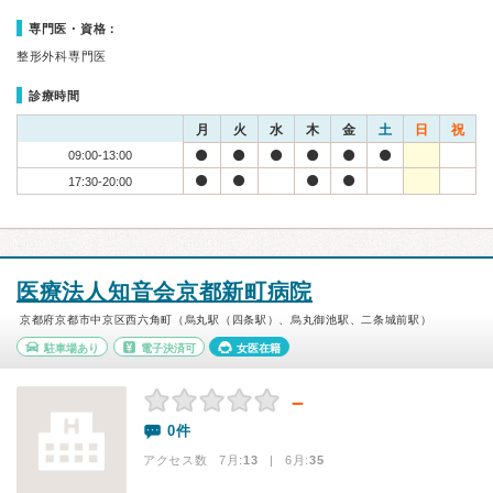
専門医・資格：
整形外科専門医
診療時間
月
火
水
木
金
土
日
祝
09:00-13:00
17:30-20:00
医療法人知音会京都新町病院
京都府京都市中京区西六角町（烏丸駅（四条駅）、烏丸御池駅、二条城前駅）
駐車場あり
電子決済可
女医在籍
－
0件
アクセス数 7月:
13
| 6月:
35