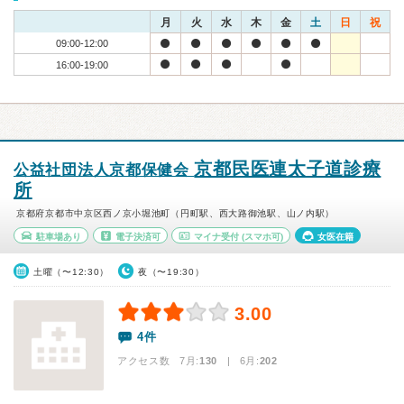
月
火
水
木
金
土
日
祝
09:00-12:00
16:00-19:00
京都民医連太子道診療
公益社団法人京都保健会
所
京都府京都市中京区西ノ京小堀池町（円町駅、西大路御池駅、山ノ内駅）
駐車場あり
電子決済可
マイナ受付
(スマホ可)
女医在籍
土曜（〜12:30）
夜（〜19:30）
3.00
4件
アクセス数 7月:
130
| 6月:
202