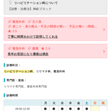
リハビリテーション科について
【診療・治療法】
神経ブロック
整形外科
五十肩
肩こり・肩の痛み・手足の関節が痛い・手足が痛い（関節を除く）
3.5
丁寧に時間をかけて説明してくれる
整形外科
腰痛
2.0
長年お世話になり最後は残念
診療科目：
リハビリテーション科
、リウマチ科、整形外科
専門医・資格：
リウマチ専門医、整形外科専門医
診療時間
月
火
水
木
金
土
日
祝
09:00-12:30