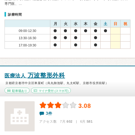
専門医、…
診療時間
月
火
水
木
金
土
日
祝
09:00-12:30
13:30-16:30
17:00-19:30
万波整形外科
医療法人
京都府京都市中京区車屋町（烏丸御池駅、丸太町駅、京都市役所前駅）
駐車場あり
マイナ受付
(スマホ可)
3.08
3件
アクセス数 7月:
602
| 6月:
581