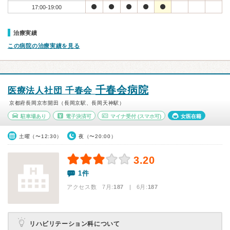
17:00-19:00
治療実績
この病院の治療実績を見る
千春会病院
医療法人社団 千春会
京都府長岡京市開田（長岡京駅、長岡天神駅）
駐車場あり
電子決済可
マイナ受付
(スマホ可)
女医在籍
土曜（〜12:30）
夜（〜20:00）
3.20
1件
アクセス数 7月:
187
| 6月:
187
リハビリテーション科について