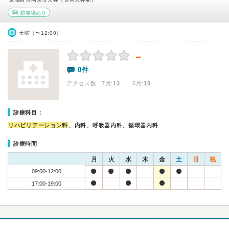
駐車場あり
土曜（〜12:00）
－
0件
アクセス数 7月:
13
| 6月:
10
診療科目：
リハビリテーション科
、内科、呼吸器内科、循環器内科
診療時間
月
火
水
木
金
土
日
祝
09:00-12:00
17:00-19:00