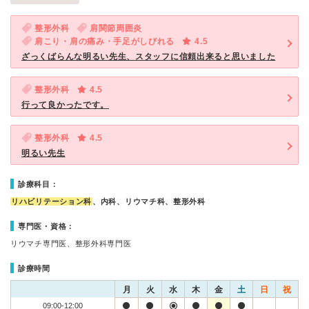
整形外科
肩関節周囲炎
肩こり・肩の痛み・手足がしびれる
4.5
ざっくばらんな明るい先生、スタッフに信頼出来ると思いました
整形外科
4.5
行って良かったです。
整形外科
4.5
明るい先生
診療科目：
リハビリテーション科
、内科、リウマチ科、整形外科
専門医・資格：
リウマチ専門医、整形外科専門医
診療時間
月
火
水
木
金
土
日
祝
09:00-12:00