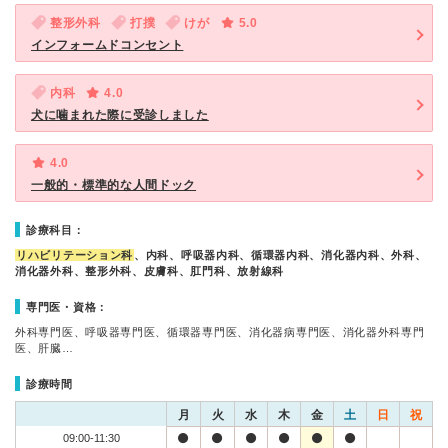
整形外科
打撲
けが
5.0
インフォームドコンセント
内科
4.0
犬に噛まれた際に受診しました
4.0
一般的・標準的な人間ドック
診療科目：
リハビリテーション科
、内科、呼吸器内科、循環器内科、消化器内科、外科、
消化器外科、整形外科、皮膚科、肛門科、放射線科
専門医・資格：
外科専門医、呼吸器専門医、循環器専門医、消化器病専門医、消化器外科専門
医、肝臓…
診療時間
月
火
水
木
金
土
日
祝
09:00-11:30