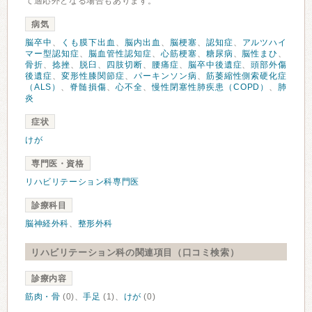
て適応外となる場合もあります。
病気
脳卒中
、
くも膜下出血
、
脳内出血
、
脳梗塞
、
認知症
、
アルツハイ
マー型認知症
、
脳血管性認知症
、
心筋梗塞
、
糖尿病
、
脳性まひ
、
骨折
、
捻挫
、
脱臼
、
四肢切断
、
腰痛症
、
脳卒中後遺症
、
頭部外傷
後遺症
、
変形性膝関節症
、
パーキンソン病
、
筋萎縮性側索硬化症
（ALS）
、
脊髄損傷
、
心不全
、
慢性閉塞性肺疾患（COPD）
、
肺
炎
症状
けが
専門医・資格
リハビリテーション科専門医
診療科目
脳神経外科
、
整形外科
リハビリテーション科の関連項目（口コミ検索）
診療内容
筋肉・骨
(0)、
手足
(1)、
けが
(0)