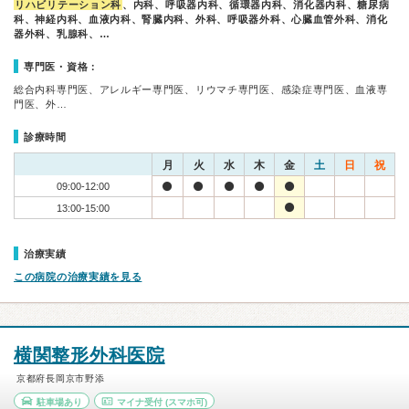
リハビリテーション科
、内科、呼吸器内科、循環器内科、消化器内科、糖尿病
科、神経内科、血液内科、腎臓内科、外科、呼吸器外科、心臓血管外科、消化
器外科、乳腺科、…
専門医・資格：
総合内科専門医、アレルギー専門医、リウマチ専門医、感染症専門医、血液専
門医、外…
診療時間
月
火
水
木
金
土
日
祝
09:00-12:00
13:00-15:00
治療実績
この病院の治療実績を見る
横関整形外科医院
京都府長岡京市野添
駐車場あり
マイナ受付
(スマホ可)