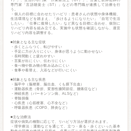
T）」、生活の専門家「作業療法士（OT）」、言葉と飲み込みの
専門家「言語聴覚士（ST）」などの専門職が連携して治療を行
う。
・個人の目標に合わせたリハビリ：患者さんの状態や身体機能、
生活環境などを踏まえ、「歩けるようになりたい」「自宅で生活
したい」「仕事に復帰したい」など異なる目標に合わせ、個別に
リハビリ内容を組み立てる。実施中も状態を確認しながら、適宜
リハビリ内容を調整する。
■対象となる主な症状
・歩くとふらつく、転びやすい
・手足に力が入りにくい、身体が思うように動かせない
・長時間動くと疲れやすい
・言葉が出にくい、伝わりにくい
・食べ物や飲み物が飲み込みにくい
・食事や着替え、入浴などが行いにくい
■対象となる主な疾患
・脳卒中（脳梗塞、脳出血、くも膜下出血）
・運動器疾患（骨折、変形性膝関節症、腰痛症など）
・神経疾患（パーキンソン病、ALSなど）
・脊髄損傷
・心疾患（心筋梗塞、心不全など）
・呼吸器疾患（COPD、肺炎など）
■主な治療法
症状や病気の種類に応じて、リハビリ方法が選択されます。
・理学療法：運動などを通じて、立つ・座る・歩くといった基本