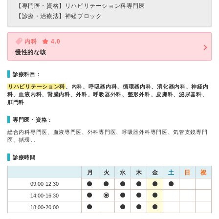
【専門医・資格】
リハビリテーション科専門医
【診療・治療法】
神経ブロック
内科
4.0
慢性的な咳
診療科目：
リハビリテーション科
、内科、呼吸器内科、循環器内科、消化器内科、神経内
科、血液内科、腎臓内科、外科、呼吸器外科、整形外科、皮膚科、泌尿器科、
肛門科
専門医・資格：
総合内科専門医、血液専門医、外科専門医、呼吸器外科専門医、気管支鏡専門
医、循環…
診療時間
月
火
水
木
金
土
日
祝
09:00-12:30
14:00-16:30
18:00-20:00