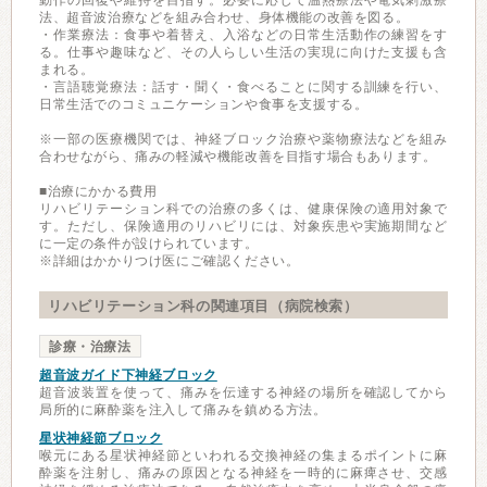
動作の回復や維持を目指す。必要に応じて温熱療法や電気刺激療
法、超音波治療などを組み合わせ、身体機能の改善を図る。
・作業療法：食事や着替え、入浴などの日常生活動作の練習をす
る。仕事や趣味など、その人らしい生活の実現に向けた支援も含
まれる。
・言語聴覚療法：話す・聞く・食べることに関する訓練を行い、
日常生活でのコミュニケーションや食事を支援する。
※一部の医療機関では、神経ブロック治療や薬物療法などを組み
合わせながら、痛みの軽減や機能改善を目指す場合もあります。
■治療にかかる費用
リハビリテーション科での治療の多くは、健康保険の適用対象で
す。ただし、保険適用のリハビリには、対象疾患や実施期間など
に一定の条件が設けられています。
※詳細はかかりつけ医にご確認ください。
リハビリテーション科の関連項目（病院検索）
診療・治療法
超音波ガイド下神経ブロック
超音波装置を使って、痛みを伝達する神経の場所を確認してから
局所的に麻酔薬を注入して痛みを鎮める方法。
星状神経節ブロック
喉元にある星状神経節といわれる交換神経の集まるポイントに麻
酔薬を注射し、痛みの原因となる神経を一時的に麻痺させ、交感