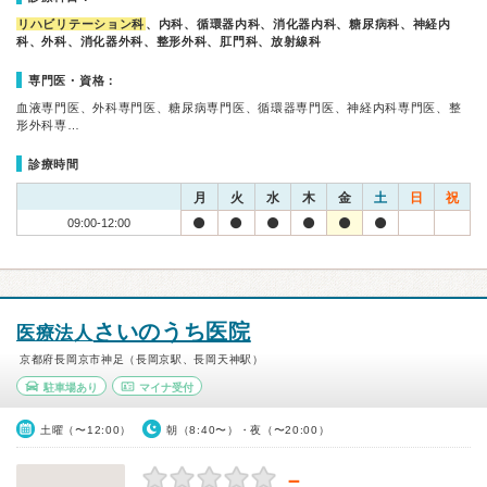
リハビリテーション科
、内科、循環器内科、消化器内科、糖尿病科、神経内
科、外科、消化器外科、整形外科、肛門科、放射線科
専門医・資格：
血液専門医、外科専門医、糖尿病専門医、循環器専門医、神経内科専門医、整
形外科専…
診療時間
月
火
水
木
金
土
日
祝
09:00-12:00
さいのうち医院
医療法人
京都府長岡京市神足（長岡京駅、長岡天神駅）
駐車場あり
マイナ受付
土曜（〜12:00）
朝（8:40〜）・夜（〜20:00）
－