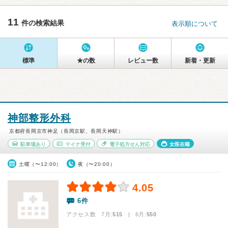
11
件の検索結果
表示順について
標準
★の数
レビュー数
新着・更新
神部整形外科
京都府長岡京市神足（長岡京駅、長岡天神駅）
駐車場あり
マイナ受付
電子処方せん対応
女医在籍
土曜（〜12:00）
夜（〜20:00）
4.05
6件
アクセス数 7月:
515
| 6月:
550