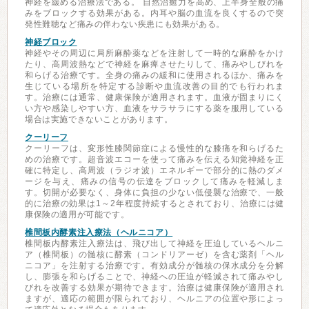
神経を緩める治療法である。 自然治癒力を高め、上半身全般の痛
みをブロックする効果がある。内耳や脳の血流を良くするので突
発性難聴など痛みの伴わない疾患にも効果がある。
神経ブロック
神経やその周辺に局所麻酔薬などを注射して一時的な麻酔をかけ
たり、高周波熱などで神経を麻痺させたりして、痛みやしびれを
和らげる治療です。全身の痛みの緩和に使用されるほか、痛みを
生じている場所を特定する診断や血流改善の目的でも行われま
す。治療には通常、健康保険が適用されます。血液が固まりにく
い方や感染しやすい方、血液をサラサラにする薬を服用している
場合は実施できないことがあります。
クーリーフ
クーリーフは、変形性膝関節症による慢性的な膝痛を和らげるた
めの治療です。超音波エコーを使って痛みを伝える知覚神経を正
確に特定し、高周波（ラジオ波）エネルギーで部分的に熱のダメ
ージを与え、痛みの信号の伝達をブロックして痛みを軽減しま
す。切開が必要なく、身体に負担の少ない低侵襲な治療で、一般
的に治療の効果は1～2年程度持続するとされており、治療には健
康保険の適用が可能です。
椎間板内酵素注入療法（ヘルニコア）
椎間板内酵素注入療法は、飛び出して神経を圧迫しているヘルニ
ア（椎間板）の髄核に酵素（コンドリアーゼ）を含む薬剤「ヘル
ニコア」を注射する治療です。有効成分が髄核の保水成分を分解
し、膨張を和らげることで、神経への圧迫が軽減されて痛みやし
びれを改善する効果が期待できます。治療は健康保険が適用され
ますが、適応の範囲が限られており、ヘルニアの位置や形によっ