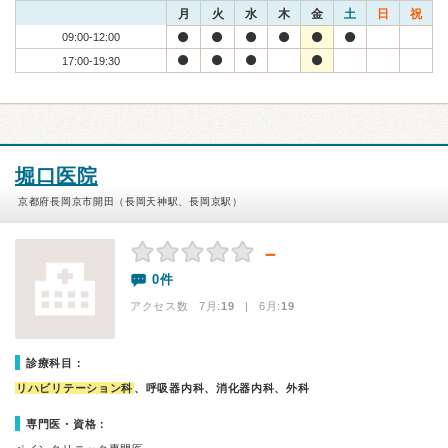
月
火
水
木
金
土
日
祝
09:00-12:00
17:00-19:30
堀口医院
京都府長岡京市開田（長岡天神駅、長岡京駅）
－
0件
アクセス数 7月:
19
| 6月:
19
診療科目：
リハビリテーション科
、呼吸器内科、消化器内科、外科
専門医・資格：