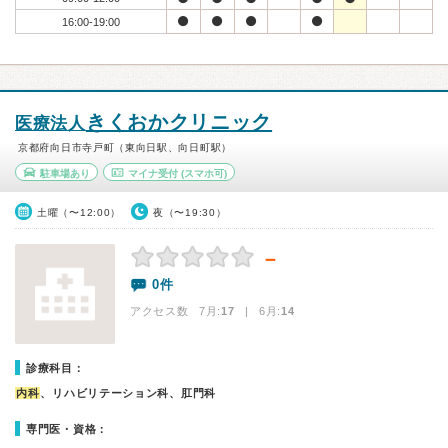
16:00-19:00
きくおかクリニック
医療法人
京都府向日市寺戸町（東向日駅、向日町駅）
駐車場あり
マイナ受付
(スマホ可)
土曜（〜12:00）
夜（〜19:30）
－
0件
アクセス数 7月:
17
| 6月:
14
診療科目：
内科
、リハビリテーション科、肛門科
専門医・資格：