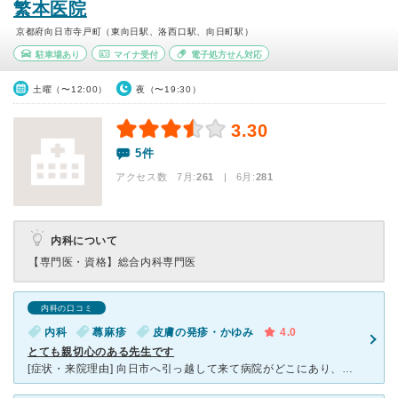
繁本医院
京都府向日市寺戸町（東向日駅、洛西口駅、向日町駅）
駐車場あり
マイナ受付
電子処方せん対応
土曜（〜12:00）
夜（〜19:30）
3.30
5件
アクセス数 7月:
261
| 6月:
281
内科について
【専門医・資格】
総合内科専門医
内科の口コミ
内科
蕁麻疹
皮膚の発疹・かゆみ
4.0
とても親切心のある先生です
[症状・来院理由] 向日市へ引っ越して来て病院がどこにあり、どんな医師がいるのかも知らず受診しました。持病で温熱性の蕁麻疹があり今まで処方されていたタリオン錠を希望して受診しました。 [医師の