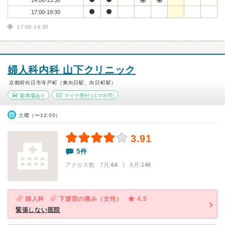
14:00-15:30
17:00-19:30
17:00-19:30
婦人科内科 山下クリニック
京都府向日市寺戸町（東向日駅、向日町駅）
駐車場あり
マイナ受付
(スマホ可)
土曜（〜12:00）
3.91
5件
アクセス数 7月:
66
| 6月:
146
婦人科
下腹部の痛み（女性）
4.5
緊張しない医院