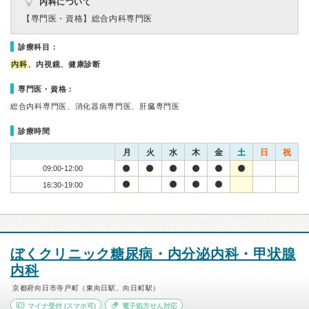
内科について
【専門医・資格】
総合内科専門医
診療科目：
内科
、内視鏡、健康診断
専門医・資格：
総合内科専門医、消化器病専門医、肝臓専門医
診療時間
月
火
水
木
金
土
日
祝
09:00-12:00
16:30-19:00
ぼくクリニック糖尿病・内分泌内科・甲状腺
内科
京都府向日市寺戸町（東向日駅、向日町駅）
マイナ受付
(スマホ可)
電子処方せん対応