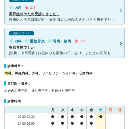
内科の口コミ
内科
3.5
風邪症状のため受診しました。
桂川駅と洛西口駅の他、病院周辺は病院の送迎バスを無料で利用することができます。 公共バスのバス停からはかなり急な坂道を登らないといけないので、送迎バスか車をおすすめします。 風邪症状があり、イ
内科の口コミ
内科
慢性胃炎
胃痛・腹痛
3.5
突然胃痛でした
[症状・来院理由] お盆休みも最後の日になり、まだどの病院も診察していなかったのですが。 こちらの病院が開いているのを知って電話で確認してから受信しに行きました。 お盆途中から胃が痛くなり心配で
診療科目：
内科
、神経内科、外科、リハビリテーション科、心療内科
専門医・資格：
総合内科専門医、外科専門医、整形外科専門医
診療時間
月
火
水
木
金
土
日
祝
09:30-12:30
14:00-16:00