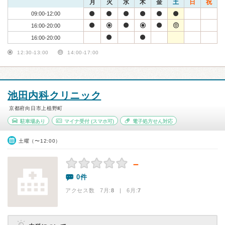
月
火
水
木
金
土
日
祝
09:00-12:00
16:00-20:00
16:00-20:00
12:30-13:00
14:00-17:00
池田内科クリニック
京都府向日市上植野町
駐車場あり
マイナ受付
(スマホ可)
電子処方せん対応
土曜（〜12:00）
－
0件
アクセス数 7月:
8
| 6月:
7