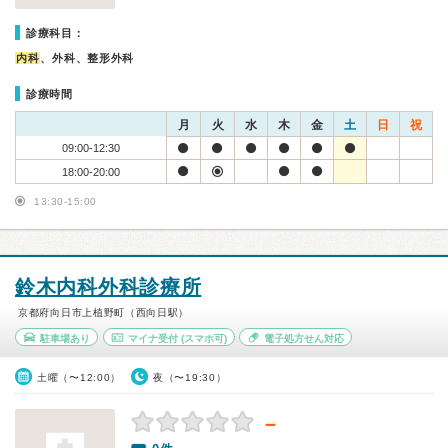
診療科目：
内科
、外科、整形外科
診療時間
月
火
水
木
金
土
日
祝
09:00-12:30
18:00-20:00
13:30-15:00
鈴木内科外科診療所
京都府向日市上植野町（西向日駅）
駐車場あり
マイナ受付
(スマホ可)
電子処方せん対応
土曜（〜12:00）
夜（〜19:30）
－