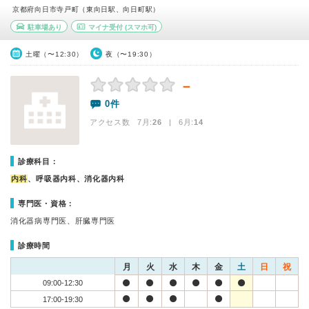
京都府向日市寺戸町（東向日駅、向日町駅）
駐車場あり
マイナ受付
(スマホ可)
土曜（〜12:30）
夜（〜19:30）
－
0件
アクセス数 7月:
26
| 6月:
14
診療科目：
内科
、呼吸器内科、消化器内科
専門医・資格：
消化器病専門医、肝臓専門医
診療時間
月
火
水
木
金
土
日
祝
09:00-12:30
17:00-19:30