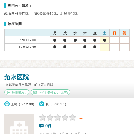
専門医・資格：
総合内科専門医、消化器病専門医、肝臓専門医
診療時間
月
火
水
木
金
土
日
祝
09:00-12:00
17:00-19:30
角水医院
京都府向日市鶏冠井町（西向日駅）
駐車場あり
マイナ受付
(スマホ可)
土曜（〜12:00）
夜（〜20:30）
－
0件
アクセス数 7月:
4
| 6月:
12