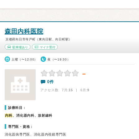
森田内科医院
京都府向日市寺戸町（東向日駅、向日町駅）
駐車場あり
マイナ受付
土曜（〜12:00）
夜（〜19:30）
－
0件
アクセス数 7月:
15
| 6月:
9
診療科目：
内科
、消化器内科、放射線科
専門医・資格：
消化器病専門医、消化器内視鏡専門医