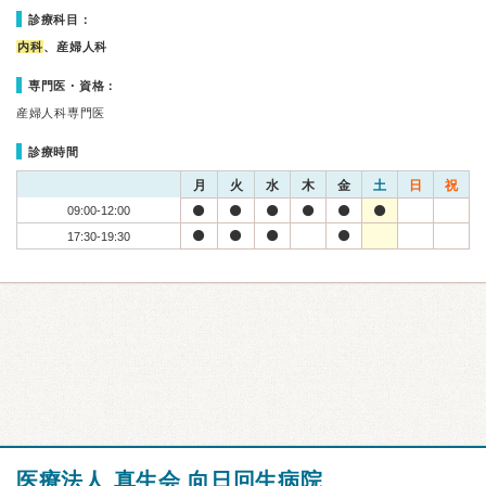
診療科目：
内科
、産婦人科
専門医・資格：
産婦人科専門医
診療時間
月
火
水
木
金
土
日
祝
09:00-12:00
17:30-19:30
医療法人 真生会 向日回生病院