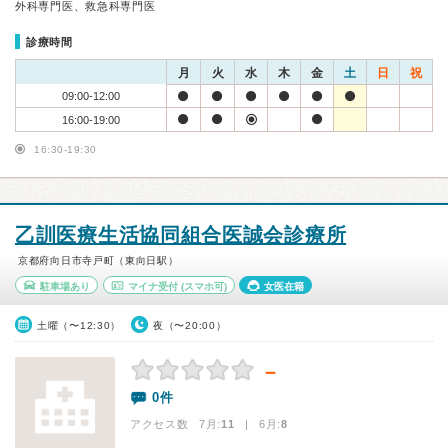
外科専門医、救急科専門医
診療時間
月
火
水
木
金
土
日
祝
09:00-12:00
16:00-19:00
16:30-19:30
乙訓医療生活協同組合医誠会診療所
京都府向日市寺戸町（東向日駅）
駐車場あり
マイナ受付
(スマホ可)
女医在籍
土曜（〜12:30）
夜（〜20:00）
－
0件
アクセス数 7月:
11
| 6月:
8