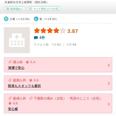
京都府向日市上植野町（西向日駅）
駐車場あり
マイナ受付
(スマホ可)
土曜（〜12:00）
夜（〜19:30）
3.87
4件
アクセス数 7月:
83
| 6月:
58
婦人科
5.0
清潔で安心
産婦人科
4.0
院長もスタッフも親切
産婦人科
下腹部の痛み（女性）・乳房のしこり（女性）
4.0
安心感