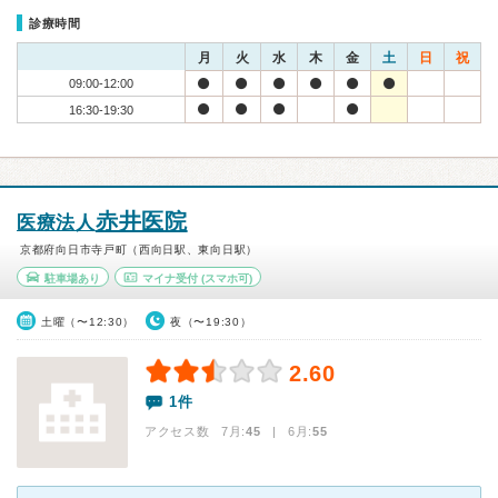
診療時間
月
火
水
木
金
土
日
祝
09:00-12:00
16:30-19:30
赤井医院
医療法人
京都府向日市寺戸町（西向日駅、東向日駅）
駐車場あり
マイナ受付
(スマホ可)
土曜（〜12:30）
夜（〜19:30）
2.60
1件
アクセス数 7月:
45
| 6月:
55