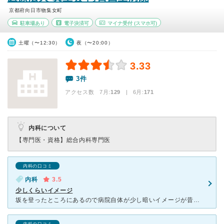
京都府向日市物集女町
駐車場あり
電子決済可
マイナ受付
(スマホ可)
土曜（〜12:30）
夜（〜20:00）
3.33
3件
アクセス数 7月:
129
| 6月:
171
内科について
【専門医・資格】
総合内科専門医
内科の口コミ
内科
3.5
少しくらいイメージ
坂を登ったところにあるので病院自体が少し暗いイメージが昔からあります。しかし、スタッフさんや病院の先生方はとてもきびきびしていて皆さん忙しいそうにしてます。少し声がけかけづらい雰囲気はありますが、診察