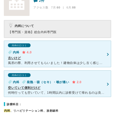
2件
アクセス数 7月:
60
| 6月:
88
内科について
【専門医・資格】
総合内科専門医
内科の口コミ
内科
4.0
古いけど
風邪の際、利用させてもらいました！建物自体は少し古く感じるかもしれませんが、病院でお薬をだしてもらえるのでとても患者にとっては楽です。先生はもの静かな感じがしましたが質問には答えて下さり親切でした。目
内科の口コミ
内科
発熱・咳（セキ）・喉が痛い
2.0
空いていて便利だけど
何時行っても空いていて、1時間以内に診察受けて帰れるのは良いのですが、薬を4日分しか処方してくれません。平日仕事をしていて、出張と休みの都合でそんなに通院出来ない時に、「1週間分くらい出してください」
診療科目：
内科
、リハビリテーション科、放射線科