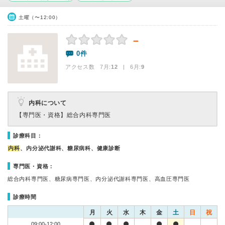
土曜（〜12:00）
－
0件
アクセス数 7月:
12
| 6月:
9
内科について
【専門医・資格】
総合内科専門医
診療科目：
内科
、内分泌代謝科、糖尿病科、健康診断
専門医・資格：
総合内科専門医、糖尿病専門医、内分泌代謝科専門医、高血圧専門医
診療時間
月
火
水
木
金
土
日
祝
09:00-12:00