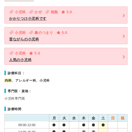
小児科
かぜ
発熱
5.0
かかりつけ小児科です
小児科
鼻のつまり
5.0
昔ながらの小児科
小児科
5.0
人気の小児科
診療科目：
内科
、アレルギー科、小児科
専門医・資格：
小児科専門医
診療時間
月
火
水
木
金
土
日
祝
09:00-12:00