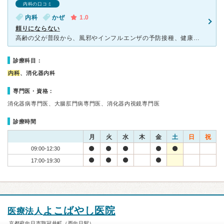
内科の口コミ
内科
かぜ
1.0
頼りにならない
高齢の父が普段から、風邪やインフルエンザの予防接種、健康診断でお世話になっておりました。こちらにも穏やかに話しかけてくださる先生ですが、専門外の病気を患うと他の医院を紹介してくださいます。しかし、それ
診療科目：
内科
、消化器内科
専門医・資格：
消化器病専門医、大腸肛門病専門医、消化器内視鏡専門医
診療時間
月
火
水
木
金
土
日
祝
09:00-12:30
17:00-19:30
よこばやし医院
医療法人
京都府向日市鶏冠井町（西向日駅）