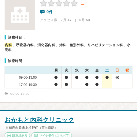
－
0件
アクセス数 7月:
47
| 6月:
54
診療科目：
内科
、呼吸器内科、消化器内科、外科、整形外科、リハビリテーション科、小
児科
診療時間
月
火
水
木
金
土
日
祝
09:00-13:00
17:00-19:30
09:00-12:00
おかもと内科クリニック
京都府向日市上植野町（西向日駅）
駐車場あり
マイナ受付
(スマホ可)