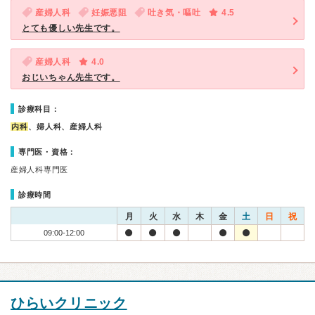
産婦人科
妊娠悪阻
吐き気・嘔吐
4.5
とても優しい先生です。
産婦人科
4.0
おじいちゃん先生です。
診療科目：
内科
、婦人科、産婦人科
専門医・資格：
産婦人科専門医
診療時間
月
火
水
木
金
土
日
祝
09:00-12:00
ひらいクリニック