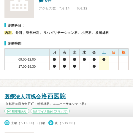
0件
アクセス数 7月:
14
| 6月:
12
診療科目：
内科
、外科、整形外科、リハビリテーション科、小児科、放射線科
診療時間
月
火
水
木
金
土
日
祝
09:00-12:00
17:00-19:30
洛西医院
医療法人晴楓会
京都府向日市寺戸町（朝潮橋駅、ユニバーサルシティ駅）
駐車場あり
マイナ受付
(スマホ可)
土曜（〜13:00）・日曜
夜（〜19:30）