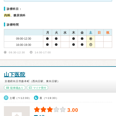
診療科目：
内科
、糖尿病科
診療時間
月
火
水
木
金
土
日
祝
09:00-12:30
16:00-19:30
08:30-12:30
14:00-17:00
山下医院
京都府向日市森本町（西向日駅、東向日駅）
駐車場あり
マイナ受付
土曜（〜12:00）
夜（〜19:30）
3.00