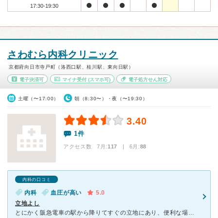
17:30-19:30
さわむら内科クリニック
京都府向日市寺戸町（洛西口駅、桂川駅、東向日駅）
電子決済可
マイナ受付
(スマホ可)
電子処方せん対応
土曜（〜17:00）
朝（8:30〜）・夜（〜19:30）
3.40
1件
アクセス数 7月:
117
| 6月:
88
内科の口コミ
内科
血圧が高い
5.0
立地よし
とにかく阪急電車の駅から降りてすぐの立地にあり、便利な場所に病院があります。それと新しい施設に病院ができたてということもあり、お客さんは少ないので、救急の患者がいない限りスムーズな診察が受けれます。薬