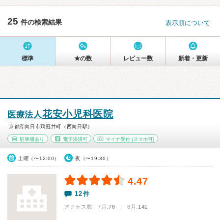
25
件の検索結果
表示順について
標準
★の数
レビュー数
新着・更新
花安小児科医院
医療法人
京都府向日市鶏冠井町（西向日駅）
駐車場あり
電子決済可
マイナ受付
(スマホ可)
土曜（〜12:00）
夜（〜19:30）
4.47
12件
アクセス数 7月:
76
| 6月:
141