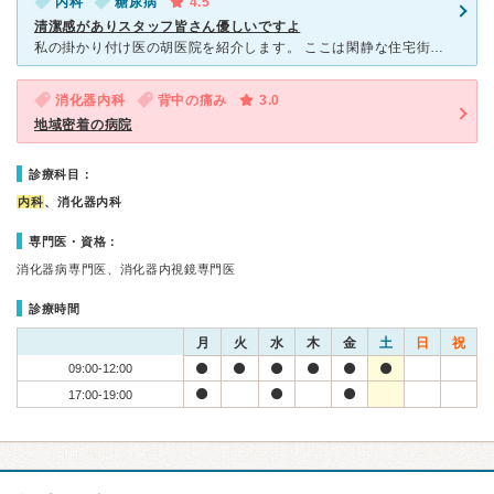
内科
糖尿病
4.5
清潔感がありスタッフ皆さん優しいですよ
私の掛かり付け医の胡医院を紹介します。 ここは閑静な住宅街の一郭にあります。 こじんまりとした病院ですがアットホームな感じがしてなかなか良いですよ。 先生は１人看護士さんとかは２、３人かな いつ
消化器内科
背中の痛み
3.0
地域密着の病院
診療科目：
内科
、消化器内科
専門医・資格：
消化器病専門医、消化器内視鏡専門医
診療時間
月
火
水
木
金
土
日
祝
09:00-12:00
17:00-19:00