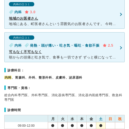
内科の口コミ
内科
3.0
地域のお医者さん
地域にある、町医者さんという雰囲気のお医者さんです。 今時のインターネット予約などはなく、診察券もありません。 行って、名前を記入して、順番にみてもらいます。待ち時間は全くないわけではあり
内科の口コミ
内科
発熱・頭が痛い・吐き気・嘔吐・食欲不振
2.5
可もなく不可もなく
朝からの頭痛と吐き気で、食事も一切できず ずっと横になっていましたが、 一向に良くならず。 ただの疲れではないのかも、といつものかかりつけ医院まで 運転も辛い状態だったので、歩いて数分の病
診療科目：
内科
、胃腸科、外科、整形外科、皮膚科、泌尿器科
専門医・資格：
総合内科専門医、外科専門医、消化器病専門医、消化器内視鏡専門医、救急科
専門医
診療時間
月
火
水
木
金
土
日
祝
09:00-12:00