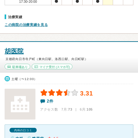
17:30-20:00
治療実績
この病院の治療実績を見る
胡医院
京都府向日市寺戸町（東向日駅、洛西口駅、向日町駅）
駐車場あり
マイナ受付
(スマホ可)
土曜（〜12:00）
3.31
2件
アクセス数 7月:
73
| 6月:
105
内科の口コミ