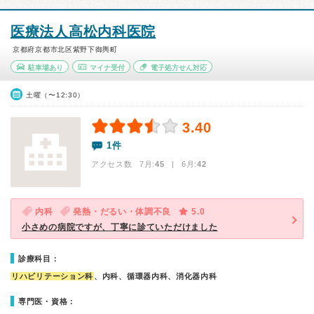
医療法人高松内科医院
京都府京都市北区紫野下御輿町
駐車場あり
マイナ受付
電子処方せん対応
土曜（〜12:30）
3.40
1件
アクセス数 7月:
45
| 6月:
42
内科
発熱・だるい・体調不良
5.0
小さめの病院ですが、丁寧に診ていただけました
診療科目：
リハビリテーション科
、内科、循環器内科、消化器内科
専門医・資格：