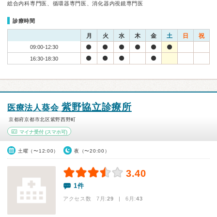
総合内科専門医、循環器専門医、消化器内視鏡専門医
診療時間
月
火
水
木
金
土
日
祝
09:00-12:30
16:30-18:30
紫野協立診療所
医療法人葵会
京都府京都市北区紫野西野町
マイナ受付
(スマホ可)
土曜（〜12:00）
夜（〜20:00）
3.40
1件
アクセス数 7月:
29
| 6月:
43