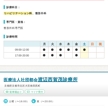
診療科目：
リハビリテーション科
、整形外科
専門医・資格：
整形外科専門医
診療時間
月
火
水
木
金
土
日
祝
09:00-12:00
17:00-20:00
渡辺西賀茂診療所
医療法人社団都会
京都府京都市北区大宮南田尻町
駐車場あり
マイナ受付
土曜（〜16:00）
夜（〜20:00）