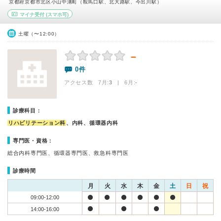
京都府京都市北区小山中溝町（鞍馬口駅、北大路駅、今出川駅）
マイナ受付
(スマホ可)
土曜（〜12:00）
－
0件
アクセス数 7月:
3
| 6月:
-
診療科目：
リハビリテーション科
、内科、循環器内科
専門医・資格：
総合内科専門医、循環器専門医、救急科専門医
診療時間
月
火
水
木
金
土
日
祝
09:00-12:00
14:00-16:00