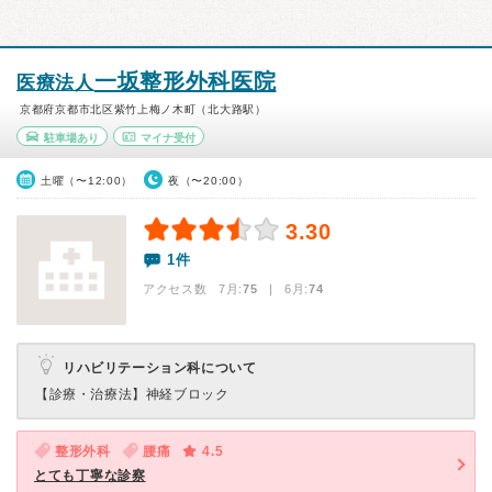
一坂整形外科医院
医療法人
京都府京都市北区紫竹上梅ノ木町（北大路駅）
駐車場あり
マイナ受付
土曜（〜12:00）
夜（〜20:00）
3.30
1件
アクセス数 7月:
75
| 6月:
74
リハビリテーション科について
【診療・治療法】
神経ブロック
整形外科
腰痛
4.5
とても丁寧な診察