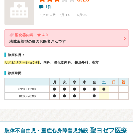
1件
アクセス数 7月:
14
| 6月:
29
消化器内科
4.0
地域密着型の町のお医者さんです
診療科目：
リハビリテーション科
、内科、消化器内科、整形外科、漢方
診療時間
月
火
水
木
金
土
日
祝
09:00-12:00
18:00-20:00
聖ヨゼフ医療
肢体不自由児・重症心身障害児施設