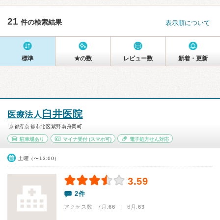
21
件の検索結果
表示順について
標準
★の数
レビュー数
新着・更新
臼井医院
医療法人
京都府京都市北区紫野南舟岡町
駐車場あり
マイナ受付
(スマホ可)
電子処方せん対応
土曜（〜13:00）
3.59
2件
アクセス数 7月:
66
| 6月:
63