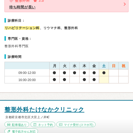
整形外科
3.0
待ち時間が長い
診療科目：
リハビリテーション科
、リウマチ科、整形外科
専門医・資格：
整形外科専門医
診療時間
月
火
水
木
金
土
日
祝
09:00-12:00
16:00-20:00
整形外科たけなかクリニック
京都府京都市北区大宮上ノ岸町
駐車場あり
ネット予約
マイナ受付
(スマホ可)
電子処方せん対応