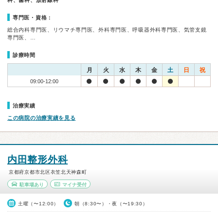
科、歯科、放射線科
専門医・資格：
総合内科専門医、リウマチ専門医、外科専門医、呼吸器外科専門医、気管支鏡
専門医、…
診療時間
月
火
水
木
金
土
日
祝
09:00-12:00
治療実績
この病院の治療実績を見る
内田整形外科
京都府京都市北区衣笠北天神森町
駐車場あり
マイナ受付
土曜（〜12:00）
朝（8:30〜）・夜（〜19:30）