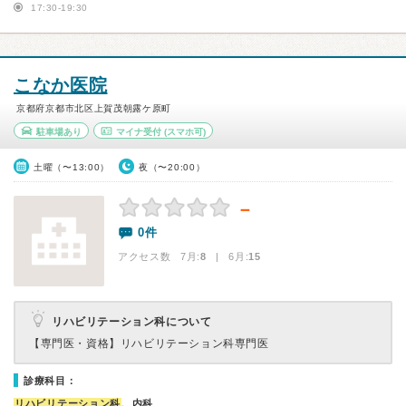
17:30-19:30
こなか医院
京都府京都市北区上賀茂朝露ケ原町
駐車場あり
マイナ受付
(スマホ可)
土曜（〜13:00）
夜（〜20:00）
－
0件
アクセス数 7月:
8
| 6月:
15
リハビリテーション科について
【専門医・資格】
リハビリテーション科専門医
診療科目：
リハビリテーション科
、内科