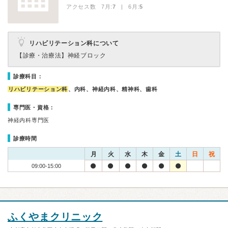
アクセス数 7月:
7
| 6月:
5
リハビリテーション科について
【診療・治療法】
神経ブロック
診療科目：
リハビリテーション科
、内科、神経内科、精神科、歯科
専門医・資格：
神経内科専門医
診療時間
月
火
水
木
金
土
日
祝
09:00-15:00
ふくやまクリニック