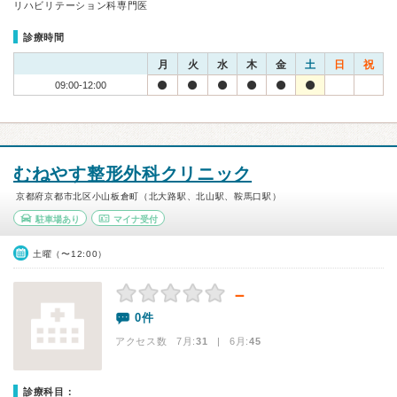
リハビリテーション科専門医
診療時間
月
火
水
木
金
土
日
祝
09:00-12:00
むねやす整形外科クリニック
京都府京都市北区小山板倉町（北大路駅、北山駅、鞍馬口駅）
駐車場あり
マイナ受付
土曜（〜12:00）
－
0件
アクセス数 7月:
31
| 6月:
45
診療科目：