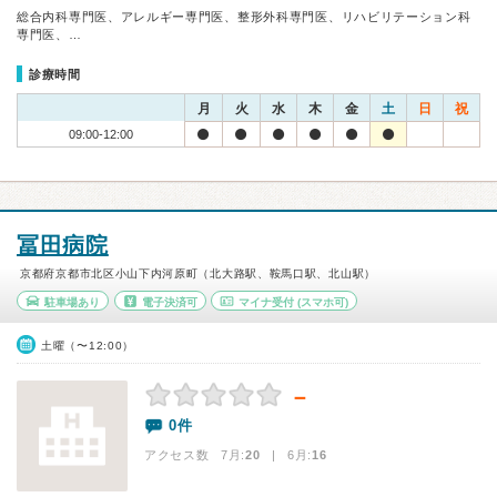
総合内科専門医、アレルギー専門医、整形外科専門医、リハビリテーション科
専門医、…
診療時間
月
火
水
木
金
土
日
祝
09:00-12:00
冨田病院
京都府京都市北区小山下内河原町（北大路駅、鞍馬口駅、北山駅）
駐車場あり
電子決済可
マイナ受付
(スマホ可)
土曜（〜12:00）
－
0件
アクセス数 7月:
20
| 6月:
16