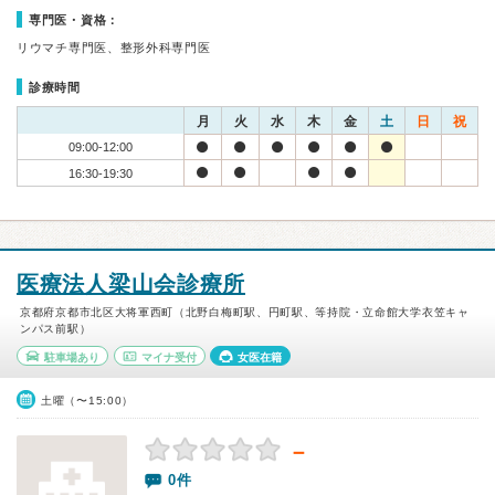
専門医・資格：
リウマチ専門医、整形外科専門医
診療時間
月
火
水
木
金
土
日
祝
09:00-12:00
16:30-19:30
医療法人梁山会診療所
京都府京都市北区大将軍西町（北野白梅町駅、円町駅、等持院・立命館大学衣笠キャ
ンパス前駅）
駐車場あり
マイナ受付
女医在籍
土曜（〜15:00）
－
0件