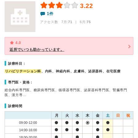
3.22
1件
アクセス数 7月:
71
| 6月:
75
4.0
近所でいつも助かっています。
診療科目：
リハビリテーション科
、内科、神経内科、皮膚科、泌尿器科、在宅医療
専門医・資格：
総合内科専門医、糖尿病専門医、循環器専門医、泌尿器科専門医、腎臓専門
医、漢方専…
診療時間
月
火
水
木
金
土
日
祝
09:00-12:00
14:00-16:00
18:00-20:00