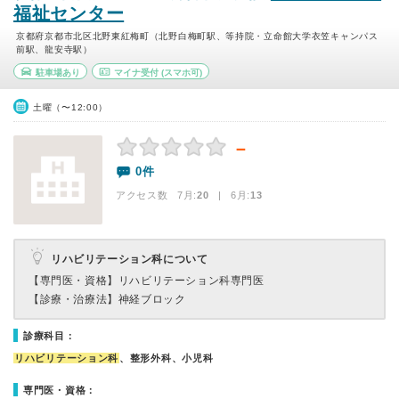
福祉センター
京都府京都市北区北野東紅梅町（北野白梅町駅、等持院・立命館大学衣笠キャンパス
前駅、龍安寺駅）
駐車場あり
マイナ受付
(スマホ可)
土曜（〜12:00）
－
0件
アクセス数 7月:
20
| 6月:
13
リハビリテーション科について
【専門医・資格】
リハビリテーション科専門医
【診療・治療法】
神経ブロック
診療科目：
リハビリテーション科
、整形外科、小児科
専門医・資格：