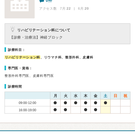
0件
アクセス数 7月:
22
| 6月:
20
リハビリテーション科について
【診療・治療法】
神経ブロック
診療科目：
リハビリテーション科
、リウマチ科、整形外科、皮膚科
専門医・資格：
整形外科専門医、皮膚科専門医
診療時間
月
火
水
木
金
土
日
祝
09:00-12:00
16:00-19:00