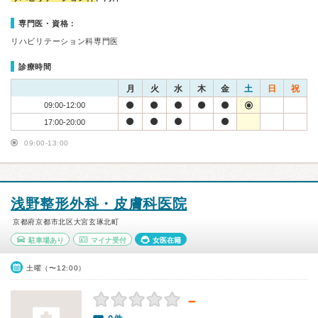
専門医・資格：
リハビリテーション科専門医
診療時間
月
火
水
木
金
土
日
祝
09:00-12:00
17:00-20:00
09:00-13:00
浅野整形外科・皮膚科医院
京都府京都市北区大宮玄琢北町
駐車場あり
マイナ受付
女医在籍
土曜（〜12:00）
－