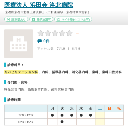
医療法人 浜田会 洛北病院
京都府京都市北区上賀茂神山（二軒茶屋駅、京都精華大前駅）
駐車場あり
電子決済可
マイナ受付
(スマホ可)
－
0件
アクセス数 7月:
9
| 6月:
9
診療科目：
リハビリテーション科
、内科、循環器内科、消化器内科、歯科、歯科口腔外科
専門医・資格：
呼吸器専門医、循環器専門医、歯科麻酔専門医
診療時間
月
火
水
木
金
土
日
祝
09:00-12:00
13:30-15:30