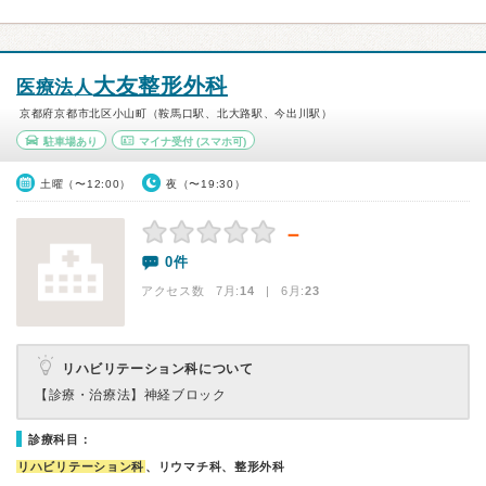
大友整形外科
医療法人
京都府京都市北区小山町（鞍馬口駅、北大路駅、今出川駅）
駐車場あり
マイナ受付
(スマホ可)
土曜（〜12:00）
夜（〜19:30）
－
0件
アクセス数 7月:
14
| 6月:
23
リハビリテーション科について
【診療・治療法】
神経ブロック
診療科目：
リハビリテーション科
、リウマチ科、整形外科