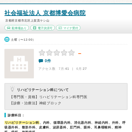
社会福祉法人 京都博愛会病院
京都府京都市北区上賀茂ケシ山
駐車場あり
電子決済可
マイナ受付
土曜（〜12:00）
－
0件
アクセス数 7月:
41
| 6月:
27
リハビリテーション科について
【専門医・資格】
リハビリテーション科専門医
【診療・治療法】
神経ブロック
診療科目：
リハビリテーション科
、内科、循環器内科、消化器内科、神経内科、外科、呼
吸器外科、整形外科、皮膚科、泌尿器科、肛門科、眼科、耳鼻咽喉科、精神