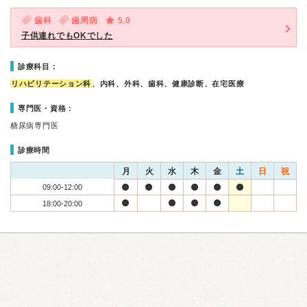
歯科
歯周病
5.0
子供連れでもOKでした
診療科目：
リハビリテーション科
、内科、外科、歯科、健康診断、在宅医療
専門医・資格：
糖尿病専門医
診療時間
月
火
水
木
金
土
日
祝
09:00-12:00
18:00-20:00