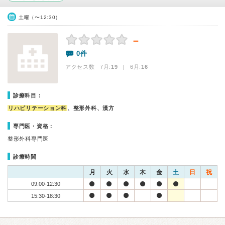
土曜（〜12:30）
－
0件
アクセス数 7月:
19
| 6月:
16
診療科目：
リハビリテーション科
、整形外科、漢方
専門医・資格：
整形外科専門医
診療時間
月
火
水
木
金
土
日
祝
09:00-12:30
15:30-18:30