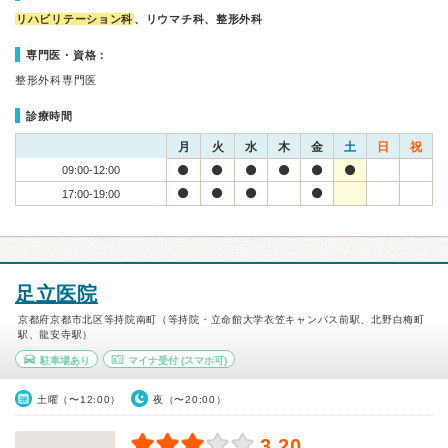
リハビリテーション科
、リウマチ科、整形外科
専門医・資格：
整形外科専門医
診療時間
月
火
水
木
金
土
日
祝
09:00-12:00
17:00-19:00
足立医院
京都府京都市北区等持院南町（等持院・立命館大学衣笠キャンパス前駅、北野白梅町
駅、龍安寺駅）
駐車場あり
マイナ受付
(スマホ可)
土曜（〜12:00）
夜（〜20:00）
3.20