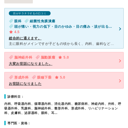
目がチラチラするの口コミ
眼科
細菌性角膜潰瘍
頭が痛い・視力の低下・目のかゆみ・目の痛み・涙が出る・目がチラチラする
4.5
総合的に通えます。
主に眼科がメインですが子どもの頃から長く、内科、歯科などと家族全員で通っていました。 角膜を傷つけて入院をした時は看護婦さんがとても優しく、血圧が低い私をいつも心配してくださり、食べ物での改善なども
脳神経外科
脳動脈瘤
5.0
大変お世話になりました。
形成外科
眼瞼下垂
5.0
お世話になりました
診療科目：
内科、呼吸器内科、循環器内科、消化器内科、糖尿病科、神経内科、外科、呼
吸器外科、乳腺科、脳神経外科、整形外科、形成外科、リハビリテーション
科、皮膚科、泌尿器科、眼科、耳…
専門医・資格：