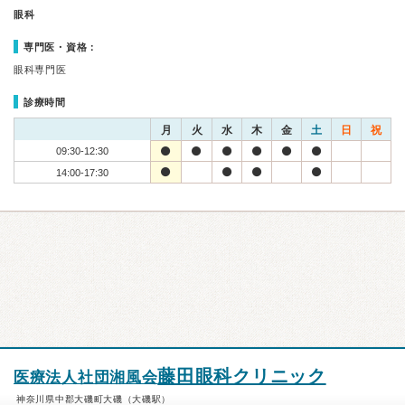
眼科
専門医・資格：
眼科専門医
診療時間
月
火
水
木
金
土
日
祝
09:30-12:30
14:00-17:30
藤田眼科クリニック
医療法人社団湘風会
神奈川県中郡大磯町大磯（大磯駅）