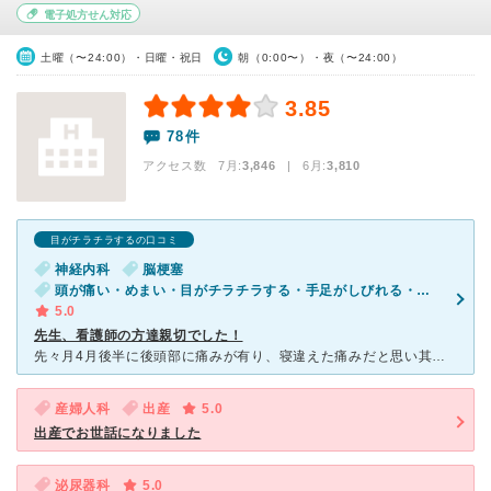
電子処方せん対応
土曜（〜24:00）・日曜・祝日
朝（0:00〜）・夜（〜24:00）
3.85
78件
アクセス数 7月:
3,846
| 6月:
3,810
目がチラチラするの口コミ
神経内科
脳梗塞
頭が痛い・めまい・目がチラチラする・手足がしびれる・手足が麻痺する
5.0
先生、看護師の方達親切でした！
先々月4月後半に後頭部に痛みが有り、寝違えた痛みだと思い其のままにしていたら、5月半ば頃頭痛回転性の目眩、左腕、左顔の痺れ麻痺が起きた為タクシーで緊急外来で診察及びCT検査してもらいましたが、異常無し
産婦人科
出産
5.0
出産でお世話になりました
泌尿器科
5.0