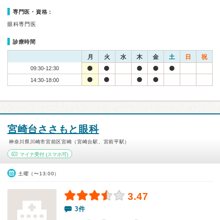
専門医・資格：
眼科専門医
診療時間
月
火
水
木
金
土
日
祝
09:30-12:30
14:30-18:00
宮崎台ささもと眼科
神奈川県川崎市宮前区宮崎（宮崎台駅、宮前平駅）
マイナ受付
(スマホ可)
土曜（〜13:00）
3.47
3件