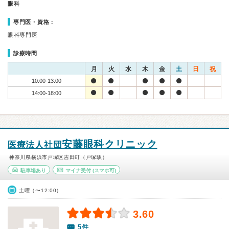
眼科
専門医・資格：
眼科専門医
診療時間
月
火
水
木
金
土
日
祝
10:00-13:00
14:00-18:00
安藤眼科クリニック
医療法人社団
神奈川県横浜市戸塚区吉田町（戸塚駅）
駐車場あり
マイナ受付
(スマホ可)
土曜（〜12:00）
3.60
5件