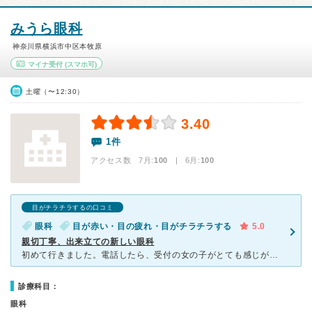
みうら眼科
神奈川県横浜市中区本牧原
マイナ受付
(スマホ可)
土曜（〜12:30）
3.40
1件
アクセス数 7月:
100
| 6月:
100
目がチラチラするの口コミ
眼科
目が赤い・目の疲れ・目がチラチラする
5.0
親切丁寧、出来立ての新しい眼科
初めて行きました。電話したら、受付の女の子がとても感じが良かった。しかし、予約制ではないという。ちょっと、心配になったが、患者さんの待ちは、一人。「やったー！大して待たずに診察できる。」5分ほどで名前
診療科目：
眼科