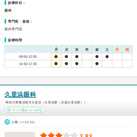
診療科目：
眼科
専門医・資格：
眼科専門医
診療時間
月
火
水
木
金
土
日
祝
09:00-12:00
14:30-17:30
久里浜眼科
神奈川県横須賀市久里浜（久里浜駅（京急久里浜駅））
マイナ受付
(スマホ可)
土曜（〜14:30）
2.83