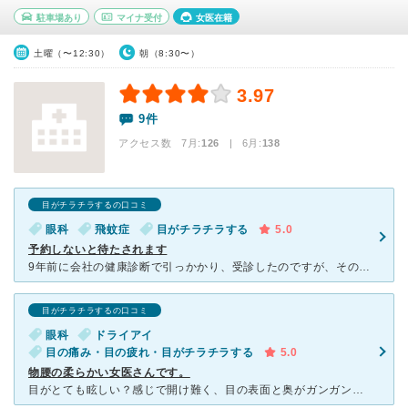
駐車場あり
マイナ受付
女医在籍
土曜（〜12:30）
朝（8:30〜）
3.97
9件
アクセス数 7月:
126
| 6月:
138
目がチラチラするの口コミ
眼科
飛蚊症
目がチラチラする
5.0
予約しないと待たされます
9年前に会社の健康診断で引っかかり、受診したのですが、その時は、予約なしで伺い2時間位掛かった記憶があり、今回は、あらかじめ予約して伺いました。 飛蚊症のデカいのが朝から２度ほど出現したので、網膜剥
目がチラチラするの口コミ
眼科
ドライアイ
目の痛み・目の疲れ・目がチラチラする
5.0
物腰の柔らかい女医さんです。
目がとても眩しい？感じで開け難く、目の表面と奥がガンガンと痛いのでとにかく目を瞑っていたい状態でした。 車の運転をするのですが雨の日の夜の運転は最悪で、車のテールランプやライトが乱反射して何がなんだ