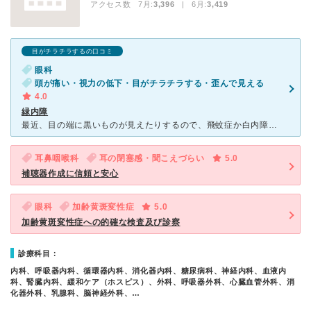
アクセス数 7月:
3,396
| 6月:
3,419
目がチラチラするの口コミ
眼科
頭が痛い・視力の低下・目がチラチラする・歪んで見える
4.0
緑内障
最近、目の端に黒いものが見えたりするので、飛蚊症か白内障かと思い、受診しました。完全予約制なので、時間に来院して、さほど待たされることもなく、順番が来ました。待合室が広いので、看護師さんが、名前を呼び
耳鼻咽喉科
耳の閉塞感・聞こえづらい
5.0
補聴器作成に信頼と安心
眼科
加齢黄斑変性症
5.0
加齢黄斑変性症への的確な検査及び診察
診療科目：
内科、呼吸器内科、循環器内科、消化器内科、糖尿病科、神経内科、血液内
科、腎臓内科、緩和ケア（ホスピス）、外科、呼吸器外科、心臓血管外科、消
化器外科、乳腺科、脳神経外科、…