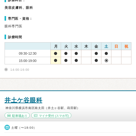
診療科目：
美容皮膚科、眼科
専門医・資格：
眼科専門医
診療時間
月
火
水
木
金
土
日
祝
09:30-12:30
15:00-19:00
14:00-16:00
井土ケ谷眼科
神奈川県横浜市南区南太田（井土ヶ谷駅、蒔田駅）
駐車場あり
マイナ受付
(スマホ可)
土曜（〜18:00）