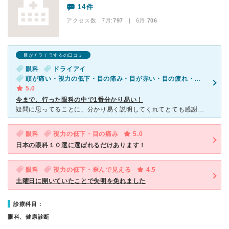
14件
アクセス数 7月:
797
| 6月:
706
目がチラチラするの口コミ
眼科
ドライアイ
頭が痛い・視力の低下・目の痛み・目が赤い・目の疲れ・涙が出る・二重に見える・かすむ・目がチラチラする
5.0
今まで、行った眼科の中で1番分かり易い！
疑問に思ってることに、分かり易く説明してくれてとても感謝しております。 これからも通院していくので宜しくお願いいたします。 口コミが多い理由が、わかりました。 今まで疑問に、思ってることでも、○
眼科
視力の低下・目の痛み
5.0
日本の眼科１０選に選ばれるだけあります！
眼科
視力の低下・歪んで見える
4.5
土曜日に開いていたことで失明を免れました
診療科目：
眼科、健康診断