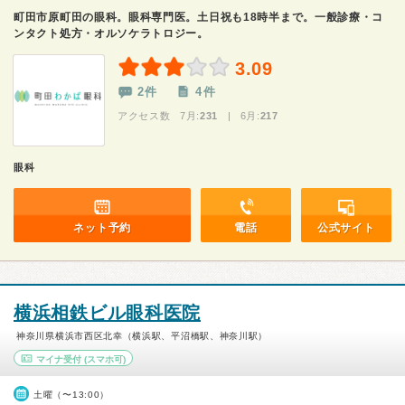
町田市原町田の眼科。眼科専門医。土日祝も18時半まで。一般診療・コ
ンタクト処方・オルソケラトロジー。
3.09
2件
4件
アクセス数 7月:
231
| 6月:
217
眼科
ネット予約
電話
公式サイト
横浜相鉄ビル眼科医院
神奈川県横浜市西区北幸（横浜駅、平沼橋駅、神奈川駅）
マイナ受付
(スマホ可)
土曜（〜13:00）