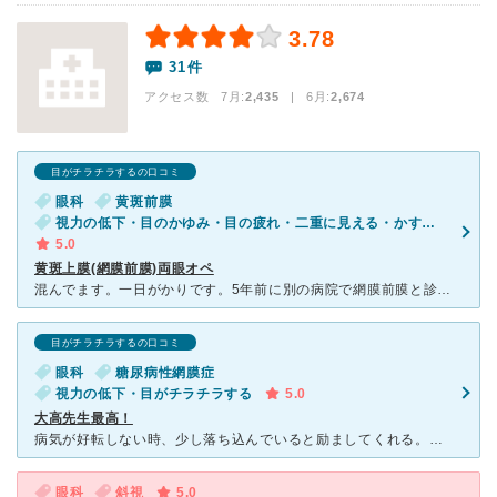
3.78
31件
アクセス数 7月:
2,435
| 6月:
2,674
目がチラチラするの口コミ
眼科
黄斑前膜
視力の低下・目のかゆみ・目の疲れ・二重に見える・かすむ・目がチラチラする・歪んで見える
5.0
黄斑上膜(網膜前膜)両眼オペ
混んでます。一日がかりです。5年前に別の病院で網膜前膜と診断受け、経過観察を続けておりました。3年半後歪みが出てきた為、手術の話が出ましたが医師曰くこの手術は高難易度で私にはできないし私も同じ病気を患
目がチラチラするの口コミ
眼科
糖尿病性網膜症
視力の低下・目がチラチラする
5.0
大高先生最高！
病気が好転しない時、少し落ち込んでいると励ましてくれる。それが、大高先生です。私は感謝の気持ちしかありません。糖尿病網膜症の為、担当執刀医は鄭先生ですが、3回に１回は勝手に大高先生を受診しています。2
眼科
斜視
5.0