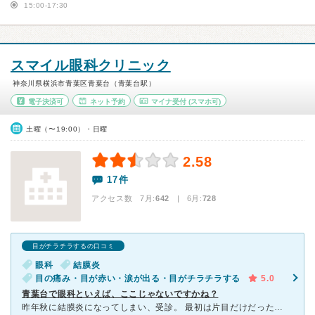
15:00-17:30
スマイル眼科クリニック
神奈川県横浜市青葉区青葉台（青葉台駅）
電子決済可
ネット予約
マイナ受付
(スマホ可)
土曜（〜19:00）・日曜
2.58
17件
アクセス数 7月:
642
| 6月:
728
目がチラチラするの口コミ
眼科
結膜炎
目の痛み・目が赤い・涙が出る・目がチラチラする
5.0
青葉台で眼科といえば、ここじゃないですかね？
昨年秋に結膜炎になってしまい、受診。 最初は片目だけだったんですが、「これ、もう片方の目もなりますよ」と言われ、脅さないで～と思いましたが、案の定もう片方の目も結膜炎に・・・。 しかし治療や投