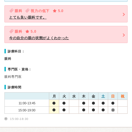
眼科
視力の低下
5.0
とても良い眼科です。
眼科
5.0
今の自分の眼の状態がよくわかった
診療科目：
眼科
専門医・資格：
眼科専門医
診療時間
月
火
水
木
金
土
日
祝
11:00-13:45
15:00-19:00
15:00-18:30