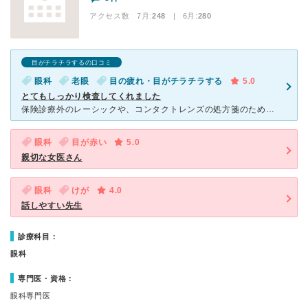
アクセス数 7月:
248
| 6月:
280
目がチラチラするの口コミ
眼科
老眼
目の疲れ・目がチラチラする
5.0
とてもしっかり検査してくれました
保険診療外のレーシックや、コンタクトレンズの処方箋のための検査など、利益優先の眼科も多い中、信頼できそうな眼科を調べて、この安藤眼科さんに行ってきました。 飛蚊症や老眼の進行がすごくて、検査をしても
眼科
目が赤い
5.0
親切な女医さん
眼科
けが
4.0
話しやすい先生
診療科目：
眼科
専門医・資格：
眼科専門医