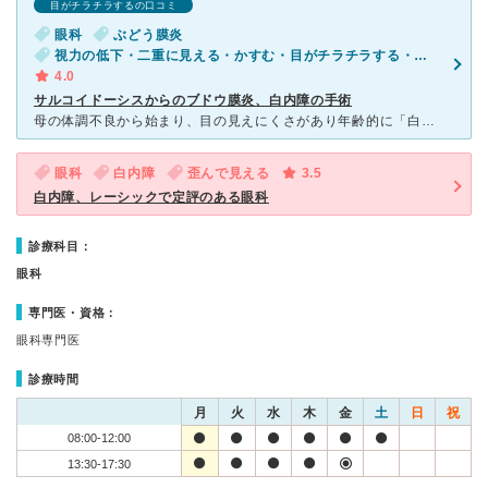
目がチラチラするの口コミ
眼科
ぶどう膜炎
視力の低下・二重に見える・かすむ・目がチラチラする・歪んで見える
4.0
サルコイドーシスからのブドウ膜炎、白内障の手術
母の体調不良から始まり、目の見えにくさがあり年齢的に「白内障では？」とのことにてまずは眼科受診しようと云うことになり、近所で有名なこちらを受診しました。 診察はかなり待ちました。有名なクリニック
眼科
白内障
歪んで見える
3.5
白内障、レーシックで定評のある眼科
診療科目：
眼科
専門医・資格：
眼科専門医
診療時間
月
火
水
木
金
土
日
祝
08:00-12:00
13:30-17:30