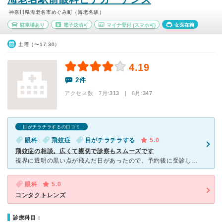
神奈川県海老名市めぐみ町（海老名駅）
駐車場あり
電子決済可
マイナ受付
(スマホ可)
女医在籍
土曜（〜17:30）
4.19
2件
アクセス数 7月:
313
| 6月:
347
目がチラチラするの口コミ
眼科
飛蚊症
目がチラチラする
5.0
飛蚊症の相談。広くて親切で診察もスムーズです
視界に透明の黒い点が飛んだ日があったので、予約後に受診しました。 新しい建物なのでキレイです。 待ち合い室は、まだソファーを入れられるのでは？と思うくらい、広かったです。 ４種類のドリンクの
眼科
5.0
コンタクトレンズ
診療科目：