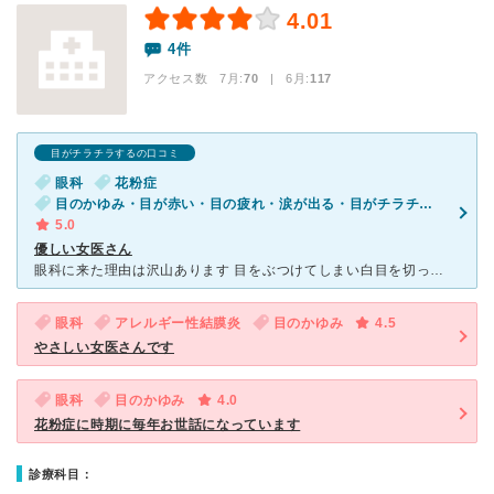
4.01
4件
アクセス数 7月:
70
| 6月:
117
目がチラチラするの口コミ
眼科
花粉症
目のかゆみ・目が赤い・目の疲れ・涙が出る・目がチラチラする
5.0
優しい女医さん
眼科に来た理由は沢山あります 目をぶつけてしまい白目を切ってしまった 眼科には今まで2回しか行った事が無いので視力を測ってもらいたい 切ってしまった目とは反対の瞼に何かデキモノが出来てしまった
眼科
アレルギー性結膜炎
目のかゆみ
4.5
やさしい女医さんです
眼科
目のかゆみ
4.0
花粉症に時期に毎年お世話になっています
診療科目：