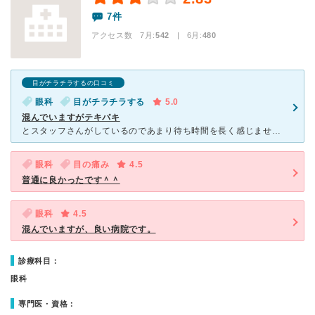
7件
アクセス数 7月:
542
| 6月:
480
目がチラチラするの口コミ
眼科
目がチラチラする
5.0
混んでいますがテキパキ
とスタッフさんがしているのであまり待ち時間を長く感じません 何故いつも混んでいるかというと、院長が全国的に有名らしく術数も半端中また著者も出しているからだとか 患者も大半が院長診察希望らしくて混んでい
眼科
目の痛み
4.5
普通に良かったです＾＾
眼科
4.5
混んでいますが、良い病院です。
診療科目：
眼科
専門医・資格：