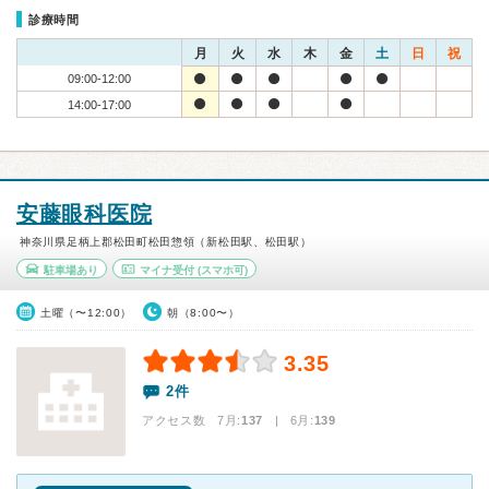
診療時間
月
火
水
木
金
土
日
祝
09:00-12:00
14:00-17:00
安藤眼科医院
神奈川県足柄上郡松田町松田惣領（新松田駅、松田駅）
駐車場あり
マイナ受付
(スマホ可)
土曜（〜12:00）
朝（8:00〜）
3.35
2件
アクセス数 7月:
137
| 6月:
139