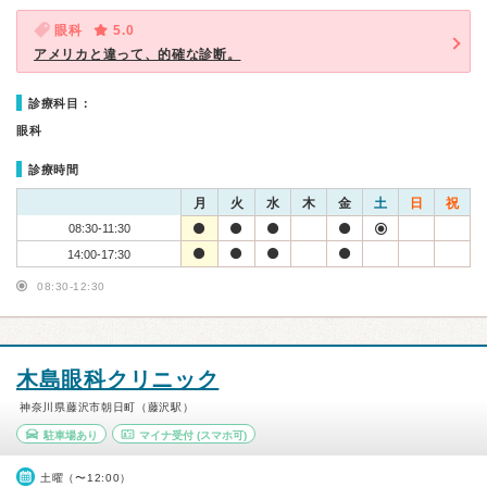
眼科
5.0
アメリカと違って、的確な診断。
診療科目：
眼科
診療時間
月
火
水
木
金
土
日
祝
08:30-11:30
14:00-17:30
08:30-12:30
木島眼科クリニック
神奈川県藤沢市朝日町（藤沢駅）
駐車場あり
マイナ受付
(スマホ可)
土曜（〜12:00）