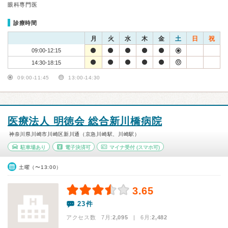
眼科専門医
診療時間
月
火
水
木
金
土
日
祝
09:00-12:15
14:30-18:15
09:00-11:45
13:00-14:30
医療法人 明徳会 総合新川橋病院
神奈川県川崎市川崎区新川通（京急川崎駅、川崎駅）
駐車場あり
電子決済可
マイナ受付
(スマホ可)
土曜（〜13:00）
3.65
23件
アクセス数 7月:
2,095
| 6月:
2,482