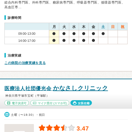
総合内科専門医、外科専門医、糖尿病専門医、呼吸器専門医、循環器専門医、
高血圧専…
診療時間
月
火
水
木
金
土
日
祝
09:00-13:00
14:00-17:00
治療実績
この病院の治療実績を見る
かなさしクリニック
医療法人社団優光会
神奈川県平塚市宝町（平塚駅）
電子決済可
マイナ受付
(スマホ可)
女医在籍
土曜（〜18:30）・祝日
3.47