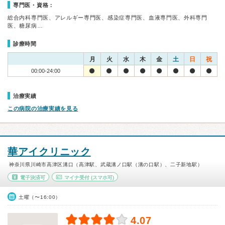
専門医・資格：
総合内科専門医、アレルギー専門医、感染症専門医、血液専門医、外科専門
医、糖尿病…
診療時間
月
火
水
木
金
土
日
祝
00:00-24:00
治療実績
この病院の治療実績を見る
華アイクリニック
神奈川県川崎市高津区溝口（高津駅、武蔵溝ノ口駅（溝の口駅）、二子新地駅）
電子決済可
マイナ受付
(スマホ可)
土曜（〜16:00）
4.07