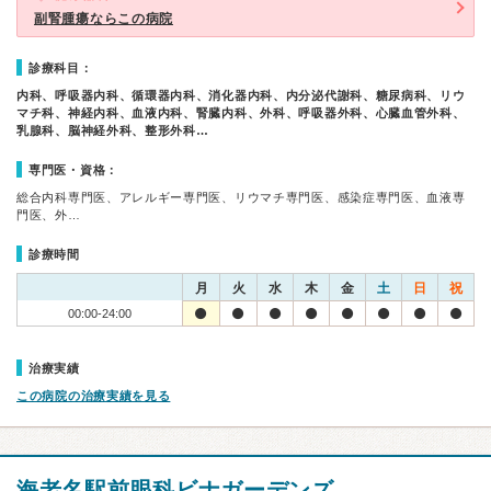
副腎腫瘍ならこの病院
診療科目：
内科、呼吸器内科、循環器内科、消化器内科、内分泌代謝科、糖尿病科、リウ
マチ科、神経内科、血液内科、腎臓内科、外科、呼吸器外科、心臓血管外科、
乳腺科、脳神経外科、整形外科…
専門医・資格：
総合内科専門医、アレルギー専門医、リウマチ専門医、感染症専門医、血液専
門医、外…
診療時間
月
火
水
木
金
土
日
祝
00:00-24:00
治療実績
この病院の治療実績を見る
海老名駅前眼科ビナガーデンズ