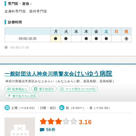
専門医・資格：
皮膚科専門医、眼科専門医
診療時間
月
火
水
木
金
土
日
祝
09:00-18:30
09:30-17:30
けいゆう病院
一般財団法人神奈川県警友会
神奈川県横浜市西区みなとみらい（みなとみらい駅、新高島駅、高島町駅）
駐車場あり
電子決済可
マイナ受付
(スマホ可)
電子処方せん対応
土曜（〜24:00）・日曜・祝日
朝（0:00〜）・夜（〜24:00）
3.16
58件