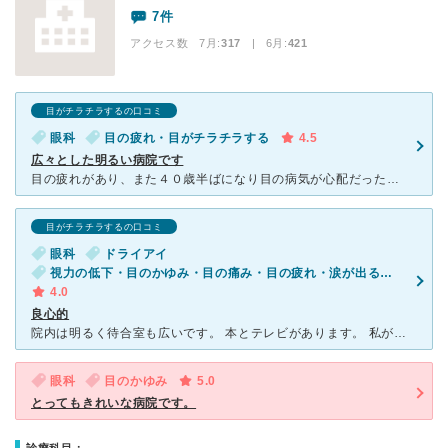
7件
アクセス数 7月:
317
| 6月:
421
目がチラチラするの口コミ
眼科
目の疲れ・目がチラチラする
4.5
広々とした明るい病院です
目の疲れがあり、また４０歳半ばになり目の病気が心配だったので受診しました。 高津駅すぐのビルにあり、同じビルには婦人科と歯科もあります。中に入ると、広々した感じで、白を基調とし明るい感じです。 問
目がチラチラするの口コミ
眼科
ドライアイ
視力の低下・目のかゆみ・目の痛み・目の疲れ・涙が出る・目がチラチラする
4.0
良心的
院内は明るく待合室も広いです。 本とテレビがあります。 私が伺ったときはいずれも空いていました。 雰囲気の良い女医さんがテキパキと診察してくれます。 最後に「何か質問はありますか？」と聞いてく
眼科
目のかゆみ
5.0
とってもきれいな病院です。