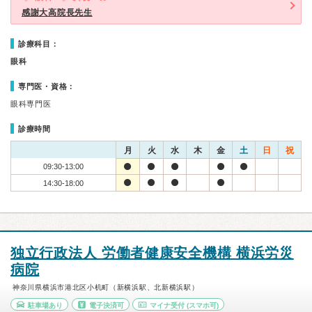
感謝大高院長先生
診療科目：
眼科
専門医・資格：
眼科専門医
診療時間
月
火
水
木
金
土
日
祝
09:30-13:00
14:30-18:00
独立行政法人 労働者健康安全機構 横浜労災
病院
神奈川県横浜市港北区小机町（新横浜駅、北新横浜駅）
駐車場あり
電子決済可
マイナ受付
(スマホ可)