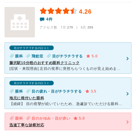
4.26
4件
アクセス数 7月:
279
| 6月:
296
目がチラチラするの口コミ
眼科
飛蚊症
目がチラチラする
5.0
藤沢駅10分程のおすすめ眼科クリニック
[症状・来院理由] 左目の視界に突然ちらつくものが見え始めました。痛みはありませんが、２，３日しても直らず、明らかに異常な状態と思い、簡単な手術設備もあると聞いていた木島眼科クリニックに行きました。
目がチラチラするの口コミ
眼科
目の疲れ・目がチラチラする
3.5
地元に根付いた眼科
【経緯】 目の痙攣が続いていたため、急遽診ていただける眼科を探して木島眼科クリニックさんにたどりつきました。 【電話対応】 症状を伝え初診でも診ていただけないか相談すると快く引き受けてくださ
眼科
目のかゆみ・目が赤い
5.0
迅速丁寧な診察対応