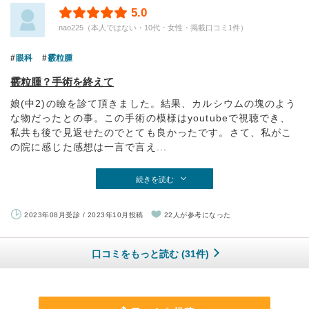
5.0
nao225（本人ではない・10代・女性・掲載口コミ1件）
眼科
霰粒腫
霰粒腫？手術を終えて
娘(中2)の瞼を診て頂きました。結果、カルシウムの塊のよう
な物だったとの事。この手術の模様はyoutubeで視聴でき、
私共も後で見返せたのでとても良かったです。さて、私がこ
の院に感じた感想は一言で言え...
続きを読む
2023年08月受診 / 2023年10月投稿
22人が参考になった
口コミをもっと読む (31件)