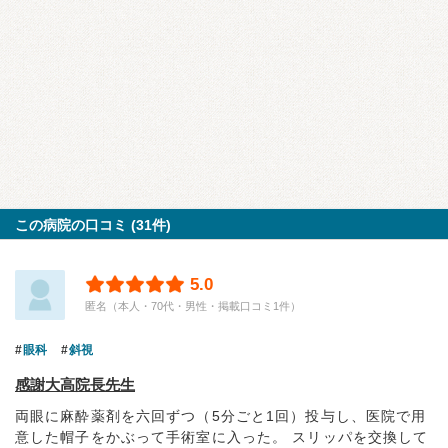
この病院の口コミ (31件)
5.0
匿名（本人・70代・男性・掲載口コミ1件）
眼科
斜視
感謝大高院長先生
両眼に麻酔薬剤を六回ずつ（5分ごと1回）投与し、医院で用
意した帽子をかぶって手術室に入った。 スリッパを交換して