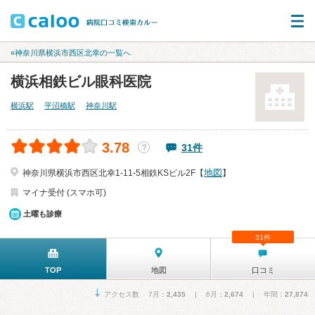
«神奈川県横浜市西区北幸の一覧へ
横浜相鉄ビル眼科医院
横浜駅
平沼橋駅
神奈川駅
3.78
31件
？
地図
神奈川県横浜市西区北幸1-11-5相鉄KSビル2F【
】
マイナ受付 (スマホ可)
土曜も診療
31件
TOP
地図
口コミ
アクセス数 7月：
2,435
| 6月：
2,674
| 年間：
27,874