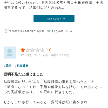
手術台に横たわった。 看護師は名前と右目手術を確認、手術
用布で覆って、消毒剤などと思われ...
続きを読む
2026年受診 / 2026年01月投稿
4人が参考になった
1.0
KY（本人・20代・女性・掲載口コミ1件）
眼科
結膜腫瘍
説明不足だと感じました
結膜腫瘍の疑いがあり、結膜腫瘍の眼科を調べたところ、
「親身になってくれ、手術や解決方法を話してくれる」とい
った高評価があり、この眼科に行きました。
しかし、いざ行ってみると、質問等は紙に書かされ...