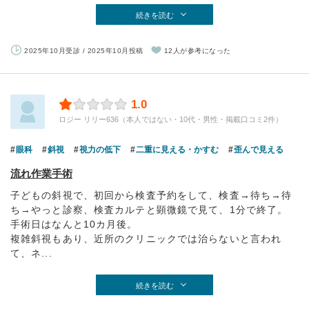
続きを読む
2025年10月受診 / 2025年10月投稿
12人が参考になった
1.0
ロジー リリー636（本人ではない・10代・男性・掲載口コミ2件）
眼科
斜視
視力の低下
二重に見える・かすむ
歪んで見える
流れ作業手術
子どもの斜視で、初回から検査予約をして、検査→待ち→待
ち→やっと診察、検査カルテと顕微鏡で見て、1分で終了。
手術日はなんと10カ月後。
複雑斜視もあり、近所のクリニックでは治らないと言われ
て、ネ...
続きを読む