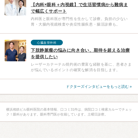
【内科×眼科＋内視鏡】で生活習慣病から難病ま
で幅広くサポート
内科医と眼科医が専門性を生かして診療。負担の少ない
胃・大腸内視鏡検査や炎症性腸疾患・腸活診療も。
心臓血管外科
下肢静脈瘤の悩みに向き合い、期待を超える治療
を提供したい
レーザーカテーテル焼灼術の豊富な経験を基に、患者さま
が悩んでいるポイントの確実な解消を目指します。
ドクターズインタビューをもっと読む »
横浜相鉄ビル眼科医院の基本情報、口コミ31件は、病院口コミ検索カルーでチェッ
ク！眼科があります。眼科専門医が在籍しています。土曜日診察。