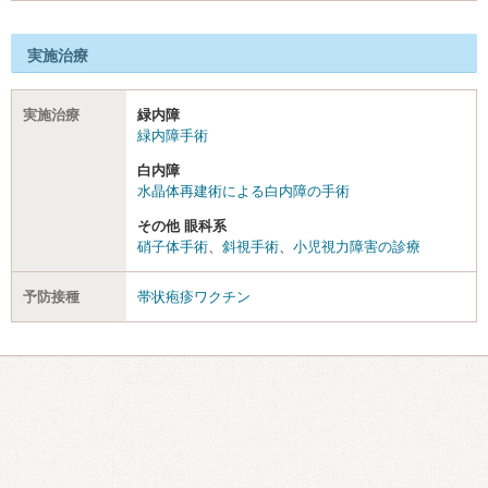
実施治療
実施治療
緑内障
緑内障手術
白内障
水晶体再建術による白内障の手術
その他 眼科系
硝子体手術
、
斜視手術
、
小児視力障害の診療
予防接種
帯状疱疹ワクチン