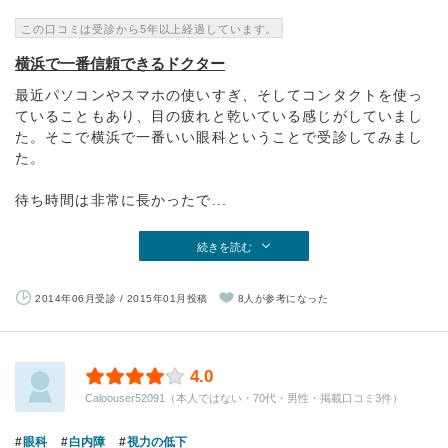
この口コミは受診から5年以上経過しています。
横浜で一番信頼できるドクター
最近パソコンやスマホの使いすぎ、そしてコンタクトを使っ
ていることもあり、目の疲れと乾いている感じがしていまし
た。そこで横浜で一番いい眼科ということで受診してみまし
た。
待ち時間は非常に長かったで...
続きを読む
2014年06月受診 / 2015年01月投稿
8人が参考になった
4.0
Caloouser52091（本人ではない・70代・男性・掲載口コミ3件）
眼科
白内障
視力の低下