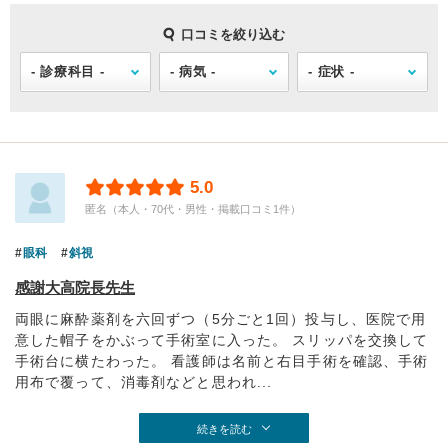
口コミを絞り込む
5.0
匿名（本人・70代・男性・掲載口コミ1件）
眼科
斜視
感謝大高院長先生
両眼に麻酔薬剤を六回ずつ（5分ごと1回）投与し、医院で用
意した帽子をかぶって手術室に入った。 スリッパを交換して
手術台に横たわった。 看護師は名前と右目手術を確認、手術
用布で覆って、消毒剤などと思われ...
続きを読む