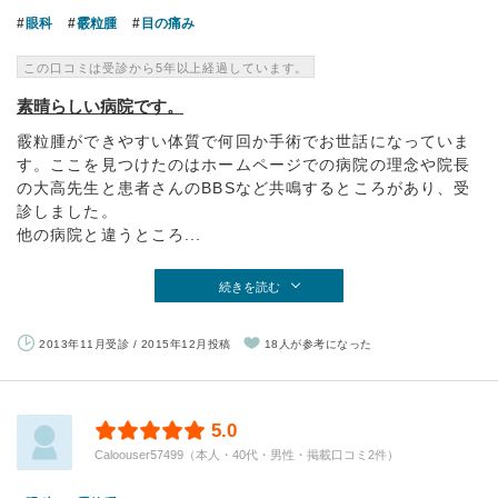
眼科
霰粒腫
目の痛み
この口コミは受診から5年以上経過しています。
素晴らしい病院です。
霰粒腫ができやすい体質で何回か手術でお世話になっていま
す。ここを見つけたのはホームページでの病院の理念や院長
の大高先生と患者さんのBBSなど共鳴するところがあり、受
診しました。
他の病院と違うところ...
続きを読む
2013年11月受診 / 2015年12月投稿
18人が参考になった
5.0
Caloouser57499（本人・40代・男性・掲載口コミ2件）