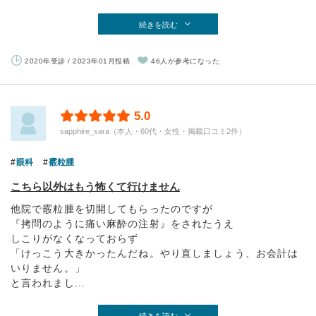
続きを読む
2020年受診 / 2023年01月投稿
46人が参考になった
5.0
sapphire_sara（本人・60代・女性・掲載口コミ2件）
眼科
霰粒腫
こちら以外はもう怖くて行けません
他院で霰粒腫を切開してもらったのですが
『拷問のように痛い麻酔の注射』をされたうえ
しこりがなくなっておらず
「けっこう大きかったんだね。やり直しましょう、お会計は
いりません。」
と言われまし...