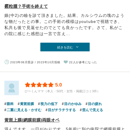
霰粒腫？手術を終えて
娘(中2)の瞼を診て頂きました。結果、カルシウムの塊のよう
な物だったとの事。この手術の模様はyoutubeで視聴でき、
私共も後で見返せたのでとても良かったです。さて、私がこ
の院に感じた感想は一言で言え...
続きを読む
2023年08月受診 / 2023年10月投稿
22人が参考になった
5.0
ひーくんママ（本人・50代・女性・掲載口コミ3件）
眼科
黄斑前膜
視力の低下
目のかゆみ
目の疲れ
二重に見える・かすむ
目がチラチラする
歪んで見える
黄斑上膜(網膜前膜)両眼オペ
混んでます。一日がかりです。5年前に別の病院で網膜前膜と