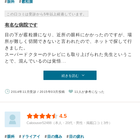
眼科
霰粒腫
この口コミは受診から5年以上経過しています。
有名な病院です
目の下が霰粒腫になり、近所の眼科にかかったのですが、場
所が難しく切開できないと言われたので、ネットで探して行
きました。
スーパードクターのテレビにも取り上げられた先生というこ
とで、混んでいるのは覚悟...
続きを読む
2014年11月受診 / 2015年03月投稿
11人が参考になった
4.5
Caloouser52488（本人・20代・男性・掲載口コミ3件）
眼科
ドライアイ
目の痛み
目の疲れ