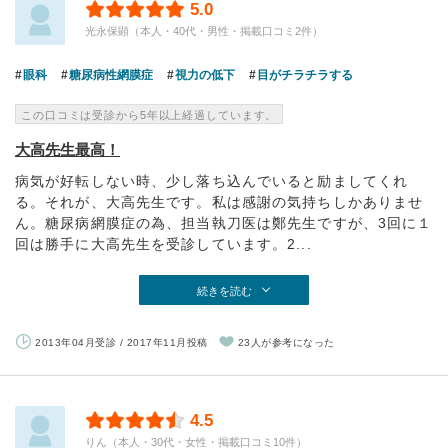
5.0
光永保顕（本人・40代・男性・掲載口コミ2件）
眼科
糖尿病性網膜症
視力の低下
目がチラチラする
この口コミは受診から5年以上経過しています。
大高先生最高！
病気が好転しない時、少し落ち込んでいると励ましてくれ
る。それが、大高先生です。私は感謝の気持ちしかありませ
ん。糖尿病網膜症の為、担当執刀医は鄭先生ですが、3回に１
回は勝手に大高先生を受診しています。2...
続きを読む
2013年04月受診 / 2017年11月投稿
23人が参考になった
4.5
りん（本人・30代・女性・掲載口コミ10件）