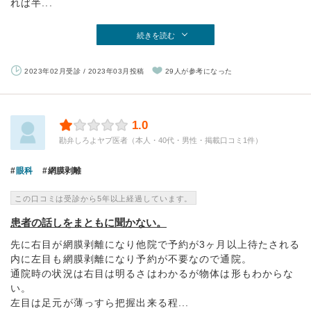
れば半...
続きを読む
2023年02月受診 / 2023年03月投稿
29人が参考になった
1.0
勘弁しろよヤブ医者（本人・40代・男性・掲載口コミ1件）
眼科
網膜剥離
この口コミは受診から5年以上経過しています。
患者の話しをまともに聞かない。
先に右目が網膜剥離になり他院で予約が3ヶ月以上待たされる
内に左目も網膜剥離になり予約が不要なので通院。
通院時の状況は右目は明るさはわかるが物体は形もわからな
い。
左目は足元が薄っすら把握出来る程...