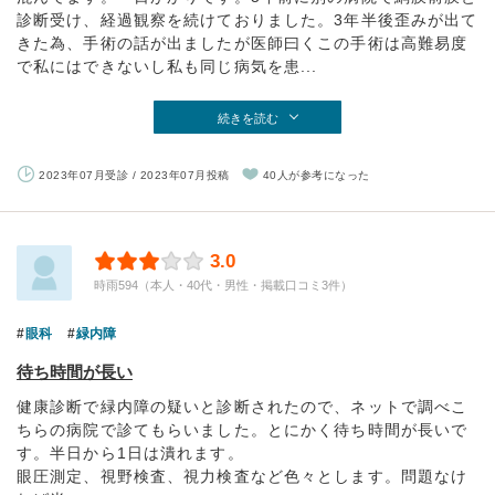
診断受け、経過観察を続けておりました。3年半後歪みが出て
きた為、手術の話が出ましたが医師曰くこの手術は高難易度
で私にはできないし私も同じ病気を患...
続きを読む
2023年07月受診 / 2023年07月投稿
40人が参考になった
3.0
時雨594（本人・40代・男性・掲載口コミ3件）
眼科
緑内障
待ち時間が長い
健康診断で緑内障の疑いと診断されたので、ネットで調べこ
ちらの病院で診てもらいました。とにかく待ち時間が長いで
す。半日から1日は潰れます。
眼圧測定、視野検査、視力検査など色々とします。問題なけ