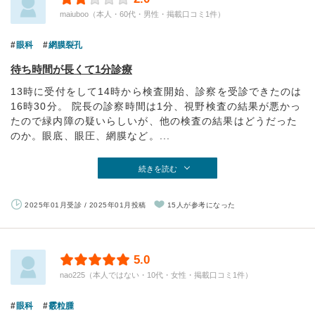
maiuboo（本人・60代・男性・掲載口コミ1件）
眼科
網膜裂孔
待ち時間が長くて1分診療
13時に受付をして14時から検査開始、診察を受診できたのは
16時30分。 院長の診察時間は1分、視野検査の結果が悪かっ
たので緑内障の疑いらしいが、他の検査の結果はどうだった
のか。眼底、眼圧、網膜など。...
続きを読む
2025年01月受診 / 2025年01月投稿
15人が参考になった
5.0
nao225（本人ではない・10代・女性・掲載口コミ1件）
眼科
霰粒腫