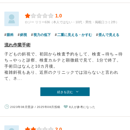
1.0
ロジー リリー636（本人ではない・10代・男性・掲載口コミ2件）
眼科
斜視
視力の低下
二重に見える・かすむ
歪んで見える
流れ作業手術
子どもの斜視で、初回から検査予約をして、検査→待ち→待
ち→やっと診察、検査カルテと顕微鏡で見て、1分で終了。
手術日はなんと10カ月後。
複雑斜視もあり、近所のクリニックでは治らないと言われ
て、ネ...
続きを読む
2023年08月受診 / 2025年08月投稿
8人が参考になった
2.0