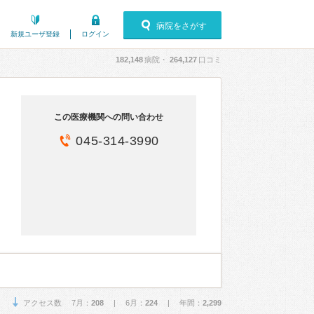
病院をさがす
新規ユーザ登録
ログイン
182,148
病院・
264,127
口コミ
この医療機関への問い合わせ
045-314-3990
アクセス数 7月：
208
| 6月：
224
| 年間：
2,299