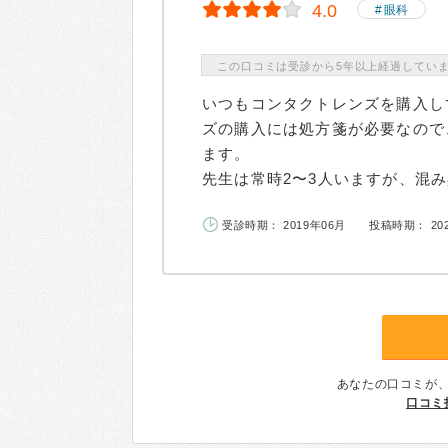
4.0
眼科
この口コミは受診から5年以上経過してい
いつもコンタクトレンズを購入し
ズの購入には処方箋が必要なので
ます。
先生は常時2〜3人いますが、混み具
受診時期： 2019年06月
投稿時期： 20
あなたの口コミが
口コミ