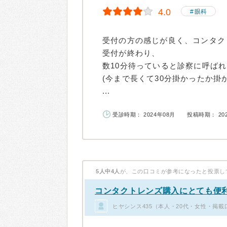
4.0
眼科
受付の方の感じが良く、コンタク
受付が終わり、
数10分待っていると診察に呼ば
(今まで長くて30分掛かったか掛
...
受診時期： 2024年08月
投稿時期： 20
5人中4人
が、この口コミが参考になったと投票し
コンタクトレンズ購入にとても便
ヒヤシンス435（本人・20代・女性・掲載