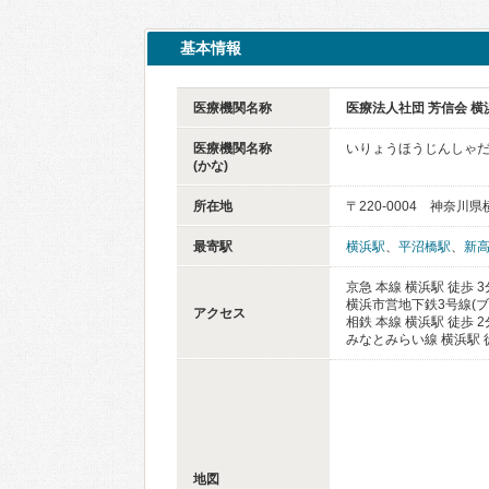
基本情報
医療機関名称
医療法人社団 芳信会 
医療機関名称
いりょうほうじんしゃだ
(かな)
所在地
〒220-0004 神奈川
最寄駅
横浜駅
、
平沼橋駅
、
新
京急 本線 横浜駅 徒歩 3
横浜市営地下鉄3号線(ブ
アクセス
相鉄 本線 横浜駅 徒歩 2
みなとみらい線 横浜駅 
地図