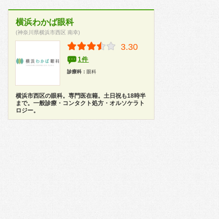
横浜わかば眼科
(神奈川県横浜市西区 南幸)
3.30
1件
診療科：
眼科
横浜市西区の眼科。専門医在籍。土日祝も18時半
まで。一般診療・コンタクト処方・オルソケラト
ロジー。