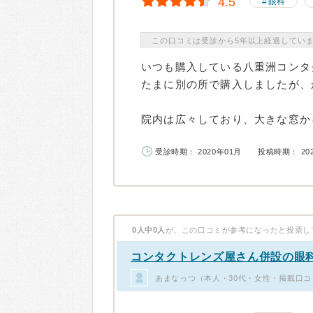
4.5
眼科
この口コミは受診から5年以上経過してい
いつも購入している八重洲コンタ
たまに別の所で購入しましたが、
院内は広々しており、大きな窓から
受診時期： 2020年01月
投稿時期： 20
0人中0人
が、この口コミが参考になったと投票し
コンタクトレンズ屋さん併設の眼
あまなっつ（本人・30代・女性・掲載口コ