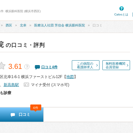
件: 横浜眼科医院 (横浜市西区)
Calooとは
西区
北幸
医療法人社団 芳信会 横浜眼科医院
口コミ
院
の口コミ・評判
この病院の
無料医療機関
3.61
？
口コミ
4
件
看護師求人
会員登録
北幸1-6-1 横浜ファーストビル12F
【
地図
】
、
新高島駅
マイナ受付 (スマホ可)
も診療
4件
口コミ