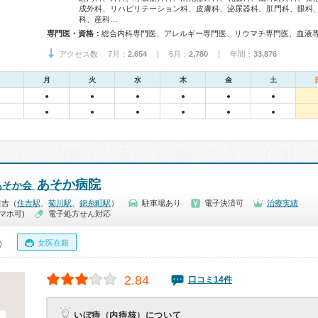
成外科、リハビリテーション科、皮膚科、泌尿器科、肛門科、眼科
科、産科…
専門医・資格：
アクセス数 7月：
2,654
| 6月：
2,780
| 年間：
33,876
月
火
水
木
金
土
●
●
●
●
●
●
●
●
●
●
●
●
あそか病院
あそか会
住吉（
住吉駅
、
菊川駅
、
錦糸町駅
）
駐車場あり
電子決済可
治療実績
マホ可)
電子処方せん対応
女医在籍
0）
2.84
口コミ14件
いぼ痔（内痔核）について