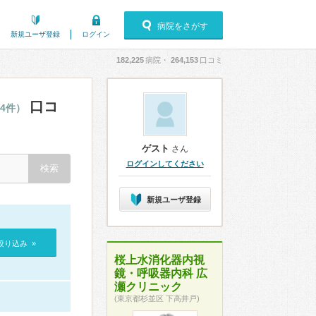
病院をさがす
新規ユーザ登録
ログイン
182,225
病院・
264,153
口コミ
口コ
94件）
ゲスト
さん
ログインしてください
新規ユーザ登録
絞り込み »
桜上水消化器内視
鏡・呼吸器内科 広
瀬クリニック
(東京都杉並区 下高井戸)