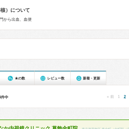
痔核）について
門から出血、血便
★の数
レビュー数
新着・更新
« 前
1
2
94件中
なか内視鏡クリニック 葛飾金町院