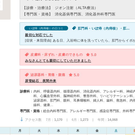
【診療・治療法】
ジオン注射（ALTA療法）
【専門医・資格】
消化器病専門医、消化器外科専門医
肛門科・いぼ痔（内痔核）・肛門から出血
いぼ痔（内痔核）の口コミ
親切な対応でした
皮膚科・床ずれ・皮膚のできもの
5.0
みなさんとても親切にしていただきました
泌尿器科・胃痛・腹痛
5.0
尿管結石 夜間外来
診療科：
内科、呼吸器内科、循環器内科、消化器内科、アレルギー科、神経
科、心臓血管外科、脳神経外科、整形外科、リハビリテーション科
泌尿器科、肛門科、眼科、耳鼻咽喉科、婦人科、歯科、救急科、内
線科、健康…
専門医・資格：
アクセス数 7月：
1,170
| 6月：
1,273
| 年間：
14,068
月
火
水
木
金
土