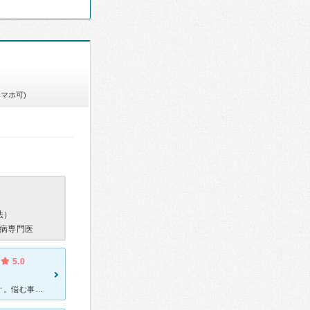
スマホ可)
法）
病専門医
5.0
肛門が痒い酷い時にはヒリヒリ痛む。洗浄すると二・三時間は和らぐ。悩む事二年。 その間新宿区にある肛門科を売りにしている大病院に三か月に一度一年間通院、処置としてリンデロン座剤を処方されたが一向に