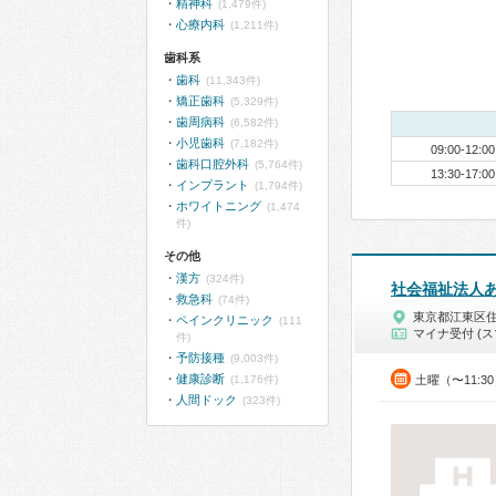
精神科
(1,479件)
心療内科
(1,211件)
歯科系
歯科
(11,343件)
矯正歯科
(5,329件)
歯周病科
(6,582件)
小児歯科
(7,182件)
09:00-12:00
歯科口腔外科
(5,764件)
13:30-17:00
インプラント
(1,794件)
ホワイトニング
(1,474
件)
その他
漢方
(324件)
社会福祉法人
救急科
(74件)
東京都江東区
ペインクリニック
(111
マイナ受付 (ス
件)
予防接種
(9,003件)
健康診断
(1,176件)
土曜（〜11:3
人間ドック
(323件)