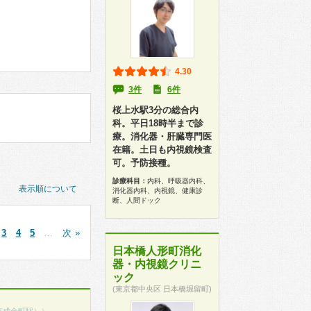
4.30
3件
6件
桜上水駅3分の総合内
科。平日18時半まで診
療。消化器・肝臓専門医
在籍。土日も内視鏡検査
可。予防接種。
診療科目：
内科、呼吸器内科、
表示順について
消化器内科、内視鏡、健康診
断、人間ドック
3
4
5
…
次 »
日本橋人形町消化
器・内視鏡クリニ
ック
(東京都中央区 日本橋堀留町)