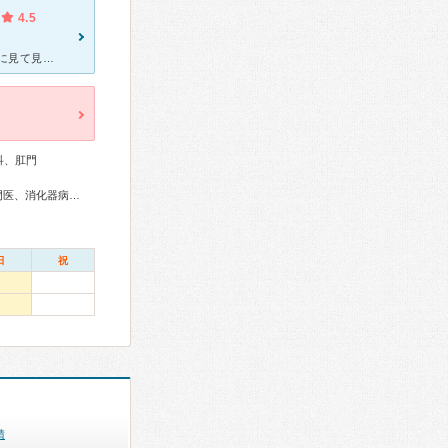
4.5
長年悩んでいた内痔核の手術でお世話になりました。 場所が場所だけに見て見ぬふりをしてとてもハードルが高かったのですが、 思い切って寺田先生にお願いして本当に良かったです！！ 最初は、話しづらいク
科、肛門
総合内科専門医、アレルギー専門医、外科専門医、呼吸器専門医、消化器病専門医、消化器外科専門医、大腸肛門病専門医、消化器内視鏡専門医、泌尿器科専門医、整形外科専門医、産婦人科専門医、麻酔科専門医
日
祝
績