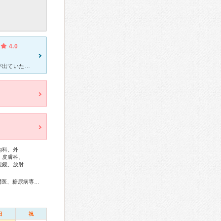
4.0
[症状・来院理由] ある日、入浴時に体を洗っていたら、肛門からイボが出ていたのに気付きました。 近くに総合病院があり、また、他口コミサイトでも評判が良かったり、歴史ある病院でもあることから行くこと
内科、外
、皮膚科、
視鏡、放射
総合内科専門医、アレルギー専門医、感染症専門医、外科専門医、糖尿病専門医、呼吸器専門医、循環器専門医、消化器病専門医、消化器外科専門医、肝臓専門医、消化器内視鏡専門医、泌尿器科専門医、脳神経外科専門医、整形外科専門医、リハビリテーション科専門医、脊椎脊髄外科専門医、皮膚科専門医、眼科専門医、耳鼻咽喉科専門医、産婦人科専門医、麻酔科専門医、放射線科専門医、がん治療認定医
日
祝