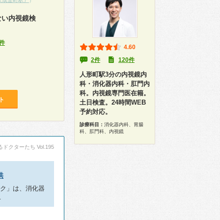
京成金町駅）
）
ない内視鏡検
件
4.60
2件
120件
人形町駅3分の内視鏡内
科・消化器内科・肛門内
科。内視鏡専門医在籍。
ト
土日検査。24時間WEB
予約対応。
診療科目：
消化器内科、胃腸
科、肛門科、内視鏡
ドクターたち Vol.195
供
ック」は、消化器
…