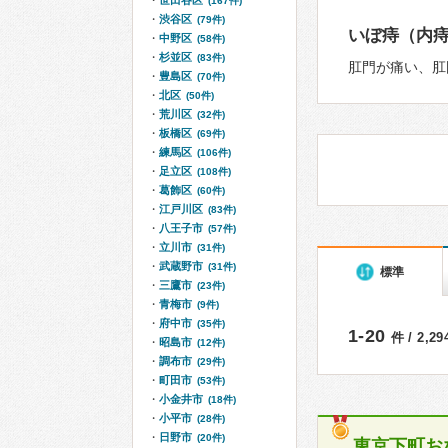
世田谷区
(167件)
渋谷区
(79件)
いぼ痔（内
中野区
(58件)
杉並区
(83件)
肛門が痛い、肛
豊島区
(70件)
北区
(50件)
荒川区
(32件)
板橋区
(69件)
練馬区
(106件)
足立区
(108件)
葛飾区
(60件)
江戸川区
(83件)
八王子市
(57件)
立川市
(31件)
武蔵野市
(31件)
標準
三鷹市
(23件)
青梅市
(9件)
府中市
(35件)
1-20
件 / 2,2
昭島市
(12件)
調布市
(29件)
町田市
(53件)
小金井市
(18件)
小平市
(28件)
日野市
(20件)
東京下町お