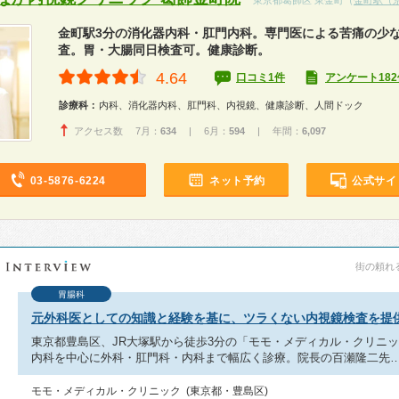
東京都葛飾区 東金町（
金町駅（
金町駅3分の消化器内科・肛門内科。専門医による苦痛の少
査。胃・大腸同日検査可。健康診断。
4.64
口コミ1件
アンケート182
診療科：
内科、消化器内科、肛門科、内視鏡、健康診断、人間ドック
アクセス数 7月：
634
| 6月：
594
| 年間：
6,097
03-5876-6224
ネット予約
公式サイ
街の頼れる
胃腸科
元外科医としての知識と経験を基に、ツラくない内視鏡検査を提
東京都豊島区、JR大塚駅から徒歩3分の「モモ・メディカル・クリニ
内科を中心に外科・肛門科・内科まで幅広く診療。院長の百瀬隆二先
モモ・メディカル・クリニック (東京都・豊島区)