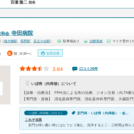
百瀬 隆二
院長
寺田病院
俊和会
扇（
扇大橋駅
、
高野駅
、
足立小台駅
）
駐車場あり
治療実績
マイナ受付 (
女医在籍
0）
朝（8:30〜）
3.64
口コミ29件
いぼ痔（内痔核）について
【診療・治療法】
PPH法による痔の治療、ジオン注射（ALTA療
【専門医・資格】
消化器病専門医、消化器外科専門医、大腸肛門
肛門科・いぼ痔（内痔核）・血便・肛門が痛い・肛門から出血・肛門がかゆい
いぼ痔（内痔核）の口コミ
これぞ名医