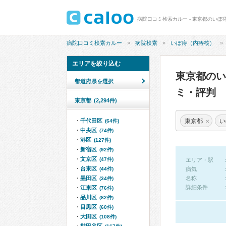
病院口コミ検索カルー - 東京都のいぼ
病院口コミ検索カルー
病院検索
いぼ痔（内痔核）
エリアを絞り込む
東京都の
都道府県を選択
ミ・評判
東京都
(2,294件)
×
東京都
い
千代田区
(64件)
中央区
(74件)
港区
(127件)
新宿区
(92件)
文京区
(47件)
エリア・駅
台東区
(44件)
病気
墨田区
名称
(34件)
詳細条件
江東区
(76件)
品川区
(82件)
目黒区
(60件)
大田区
(108件)