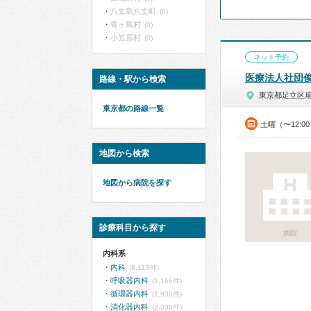
八丈島八丈町
(0)
青ヶ島村
(0)
小笠原村
(0)
ネット予約
医療法人社団
路線・駅から検索
東京都足立区
東京都の路線一覧
土曜（〜12:0
地図から検索
地図から病院を探す
診療科目から探す
病院
内科系
内科
(8,113件)
呼吸器内科
(1,166件)
循環器内科
(1,938件)
消化器内科
(2,090件)