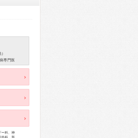
法）
病専門医
ギー科、神
形外科、形