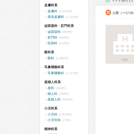
マイナ受付 (ス
皮膚科系
皮膚科
(3,037件)
土曜（〜17:0
美容皮膚科
(1,231件)
泌尿器科・肛門科系
泌尿器科
(893件)
肛門科
(494件)
性病科
(144件)
眼科系
眼科
(1,499件)
病院
耳鼻咽喉科系
耳鼻咽喉科
(1,107件)
産婦人科系
産科
(183件)
婦人科
(768件)
産婦人科
(536件)
小児科系
小児科
(2,834件)
小児外科
(72件)
精神科系