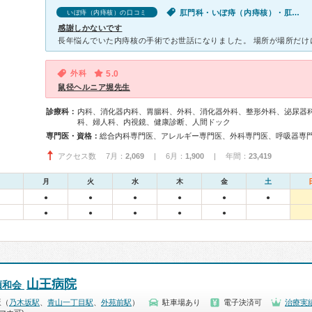
肛門科・いぼ痔（内痔核）・肛門が痛い・肛門から出血
いぼ痔（内痔核）の口コミ
感謝しかないです
外科
5.0
鼠径ヘルニア堀先生
診療科：
内科、消化器内科、胃腸科、外科、消化器外科、整形外科、泌尿器
科、婦人科、内視鏡、健康診断、人間ドック
専門医・資格：
アクセス数 7月：
2,069
| 6月：
1,900
| 年間：
23,419
月
火
水
木
金
土
●
●
●
●
●
●
●
●
●
●
●
山王病院
順和会
坂（
乃木坂駅
、
青山一丁目駅
、
外苑前駅
）
駐車場あり
電子決済可
治療実