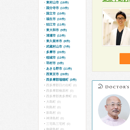
東村山市
(18件)
国分寺市
(13件)
国立市
(10件)
福生市
(10件)
狛江市
(11件)
東大和市
(9件)
清瀬市
(12件)
東久留米市
(8件)
武蔵村山市
(7件)
多摩市
(20件)
稲城市
(12件)
羽村市
(3件)
あきる野市
(11件)
西東京市
(28件)
西多摩郡瑞穂町
(3件)
西多摩郡日の出町
(0)
西多摩郡檜原村
(0)
西多摩郡奥多摩町
(0)
大島町
(0)
利島村
(0)
新島村
(0)
神津島村
(0)
三宅島三宅村
(0)
御蔵島村
(0)