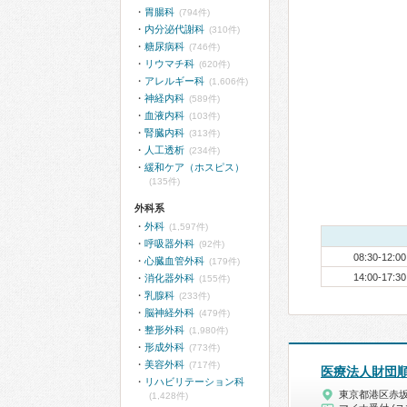
胃腸科
(794件)
内分泌代謝科
(310件)
糖尿病科
(746件)
リウマチ科
(620件)
アレルギー科
(1,606件)
神経内科
(589件)
血液内科
(103件)
腎臓内科
(313件)
人工透析
(234件)
緩和ケア（ホスピス）
(135件)
外科系
外科
(1,597件)
呼吸器外科
(92件)
08:30-12:00
心臓血管外科
(179件)
14:00-17:30
消化器外科
(155件)
乳腺科
(233件)
脳神経外科
(479件)
整形外科
(1,980件)
形成外科
(773件)
美容外科
(717件)
医療法人財団
リハビリテーション科
東京都港区赤
(1,428件)