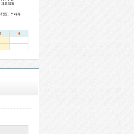
、耳鼻咽喉
総合内科専門医、アレルギー専門医、リウマチ専門医、血液専門医、外科専門医、糖尿病専門医、内分泌代謝科専門医、呼吸器専門医、呼吸器外科専門医、気管支鏡専門医、循環器専門医、消化器病専門医、消化器外科専門医、肝臓専門医、大腸肛門病専門医、消化器内視鏡専門医、泌尿器科専門医、腎臓専門医、透析専門医、神経内科専門医、脳神経外科専門医、頭痛専門医、整形外科専門医、リハビリテーション科専門医、形成外科専門医、皮膚科専門医、眼科専門医、気管食道科専門医、耳鼻咽喉科専門医、めまい相談医、産婦人科専門医、婦人科腫瘍専門医、生殖医療専門医、乳腺専門医、産科婦人科腹腔鏡技術認定医、周産期(新生児)専門医、小児科専門医、小児外科専門医、老年病専門医、一般病院連携精神医学専門医、心療内科専門医、麻酔科専門医、ペインクリニック専門医、細胞診専門医、超音波専門医、歯周病専門医、レーザー専門医、放射線科専門医、臨床遺伝専門医、がん治療認定医
日
祝