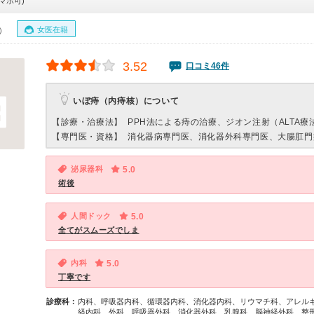
マホ可)
女医在籍
0）
3.52
口コミ46件
いぼ痔（内痔核）について
【診療・治療法】
PPH法による痔の治療、ジオン注射（ALTA療
【専門医・資格】
消化器病専門医、消化器外科専門医、大腸肛門
泌尿器科
5.0
術後
人間ドック
5.0
全てがスムーズでしま
内科
5.0
丁寧です
診療科：
内科、呼吸器内科、循環器内科、消化器内科、リウマチ科、アレル
経内科、外科、呼吸器外科、消化器外科、乳腺科、脳神経外科、整