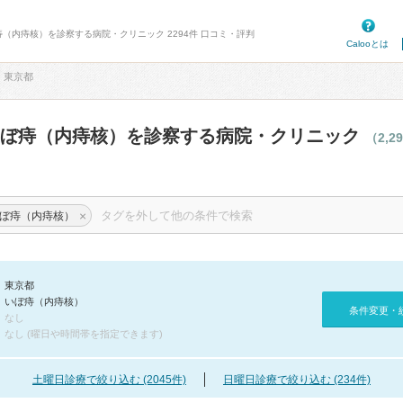
痔（内痔核）を診察する病院・クリニック 2294件 口コミ・評判
Calooとは
東京都
いぼ痔（内痔核）を診察する病院・クリニック
（2,2
×
ぼ痔（内痔核）
東京都
いぼ痔（内痔核）
条件変更・
なし
なし (曜日や時間帯を指定できます)
土曜日診療で絞り込む (2045件)
日曜日診療で絞り込む (234件)