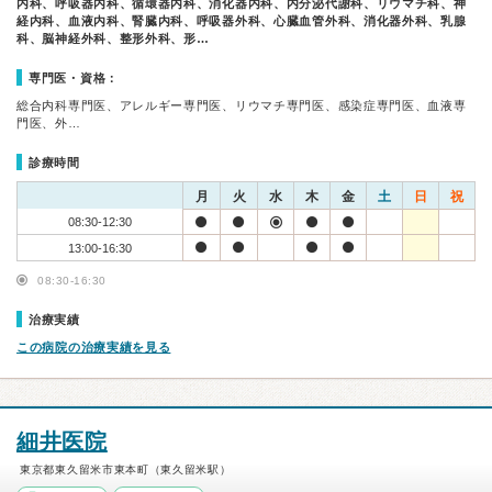
内科、呼吸器内科、循環器内科、消化器内科、内分泌代謝科、リウマチ科、神
経内科、血液内科、腎臓内科、呼吸器外科、心臓血管外科、消化器外科、乳腺
科、脳神経外科、整形外科、形…
専門医・資格：
総合内科専門医、アレルギー専門医、リウマチ専門医、感染症専門医、血液専
門医、外…
診療時間
月
火
水
木
金
土
日
祝
08:30-12:30
13:00-16:30
08:30-16:30
治療実績
この病院の治療実績を見る
細井医院
東京都東久留米市東本町（東久留米駅）