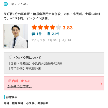
土曜（〜13:00）
宝町駅3分の高血圧・糖尿病専門外来併設、内科・小児科。土曜13時ま
で。WEB予約。オンライン診療。
3.83
1件
21件
アクセス数 7月:
90
| 6月:
78
バセドウ病について
【診療・治療法】
小児内分泌疾患の診療
【専門外来】
甲状腺外来
内科
5.0
かかりつけです。
診療科目：
内科、糖尿病科、小児科、健康診断