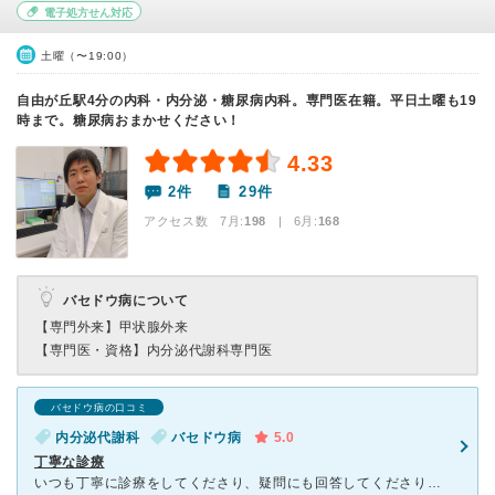
電子処方せん対応
土曜（〜19:00）
自由が丘駅4分の内科・内分泌・糖尿病内科。専門医在籍。平日土曜も19
時まで。糖尿病おまかせください！
4.33
2件
29件
アクセス数 7月:
198
| 6月:
168
バセドウ病について
【専門外来】
甲状腺外来
【専門医・資格】
内分泌代謝科専門医
バセドウ病の口コミ
内分泌代謝科
バセドウ病
5.0
丁寧な診療
いつも丁寧に診療をしてくださり、疑問にも回答してくださり、ありがたいです。薬を切らすと大変なので、バセドウ病の薬を院内処方してくださり、わざわざ薬局に薬を取りに行かずに済んでいます。少し神経質な息子か