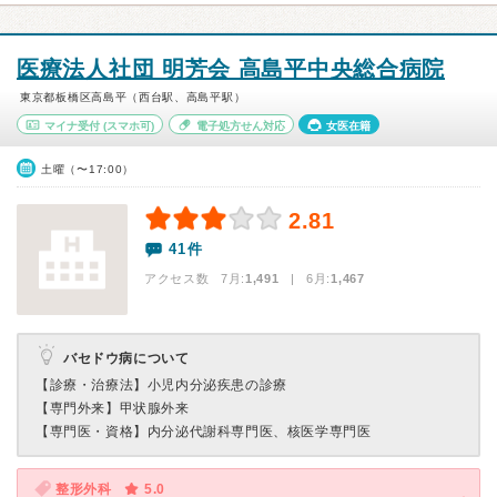
医療法人社団 明芳会 高島平中央総合病院
東京都板橋区高島平（西台駅、高島平駅）
マイナ受付
(スマホ可)
電子処方せん対応
女医在籍
土曜（〜17:00）
2.81
41件
アクセス数 7月:
1,491
| 6月:
1,467
バセドウ病について
【診療・治療法】
小児内分泌疾患の診療
【専門外来】
甲状腺外来
【専門医・資格】
内分泌代謝科専門医、核医学専門医
整形外科
5.0