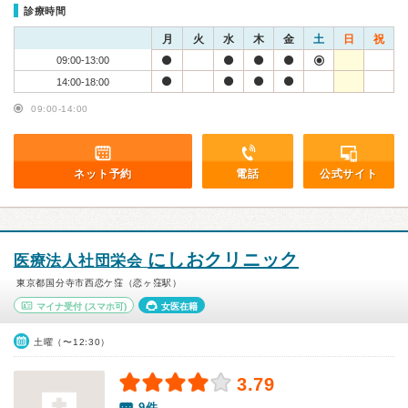
診療時間
月
火
水
木
金
土
日
祝
09:00-13:00
14:00-18:00
09:00-14:00
ネット予約
電話
公式サイト
にしおクリニック
医療法人社団栄会
東京都国分寺市西恋ケ窪（恋ヶ窪駅）
マイナ受付
(スマホ可)
女医在籍
土曜（〜12:30）
3.79
9件