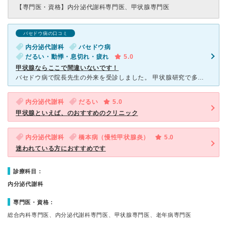
【専門医・資格】
内分泌代謝科専門医、甲状腺専門医
バセドウ病の口コミ
内分泌代謝科
バセドウ病
だるい・動悸・息切れ・疲れ
5.0
甲状腺ならここで間違いないです！
バセドウ病で院長先生の外来を受診しました。 甲状腺研究で多くの受賞をされているのでお堅い先生なのではと緊張していましたが、実際にはとても気さくで、こちらの話にもじっくりと耳を傾けてくださいました。
内分泌代謝科
だるい
5.0
甲状腺といえば、のおすすめのクリニック
内分泌代謝科
橋本病（慢性甲状腺炎）
5.0
迷われている方におすすめです
診療科目：
内分泌代謝科
専門医・資格：
総合内科専門医、内分泌代謝科専門医、甲状腺専門医、老年病専門医