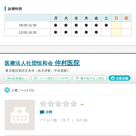
診療時間
月
火
水
木
金
土
日
祝
09:00-11:30
13:00-16:30
仲村医院
医療法人社団恒和会
東京都目黒区五本木（祐天寺駅、中目黒駅）
駐車場あり
マイナ受付
(スマホ可)
電子処方せん対応
女医在籍
土曜（〜12:00）
－
0件
アクセス数 7月:
7
| 6月:
15