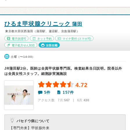
ひるま甲状腺クリニック
蒲田
東京都大田区西蒲田（蒲田駅、蓮沼駅、京急蒲田駅）
電子決済可
ネット予約
マイナ受付
(スマホ可)
電子処方せん対応
女医在籍
土曜（〜14:00）
JR蒲田駅2分。医師は全員甲状腺専門医。検査結果当日説明。院長以外
は全員女性スタッフ。細胞診実施施設
4.72
5件
157件
アクセス数 7月:
567
| 6月:
430
バセドウ病について
【専門外来】
甲状腺外来