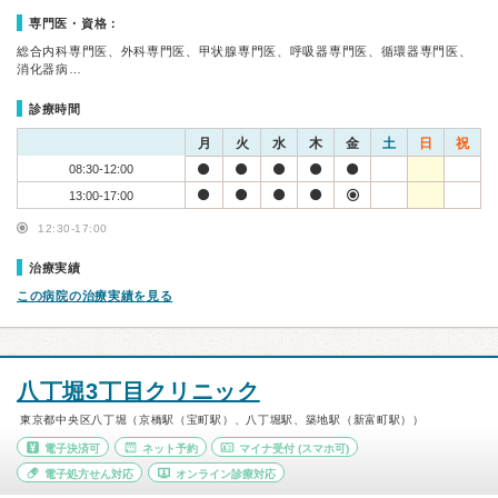
専門医・資格：
総合内科専門医、外科専門医、甲状腺専門医、呼吸器専門医、循環器専門医、
消化器病…
診療時間
月
火
水
木
金
土
日
祝
08:30-12:00
13:00-17:00
12:30-17:00
治療実績
この病院の治療実績を見る
八丁堀3丁目クリニック
東京都中央区八丁堀（京橋駅（宝町駅）、八丁堀駅、築地駅（新富町駅））
電子決済可
ネット予約
マイナ受付
(スマホ可)
電子処方せん対応
オンライン診療対応