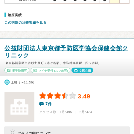
14:00-17:00
治療実績
この病院の治療実績を見る
公益財団法人東京都予防医学協会保健会館ク
リニック
東京都新宿区市谷砂土原町（市ケ谷駅、牛込神楽坂駅、四ツ谷駅）
電子決済可
マイナ受付
(スマホ可)
女医在籍
土曜（〜11:30）
3.49
7件
アクセス数 7月:
395
| 6月:
373
バセドウ病について