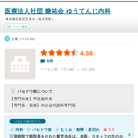
医療法人社団 糖祐会 ゆうてんじ内科
東京都目黒区五本木（祐天寺駅）
マイナ受付
土曜（〜13:30）
4.38
8件
アクセス数 7月:
161
| 6月:
133
バセドウ病について
【専門外来】
甲状腺外来
【専門医・資格】
内分泌代謝科専門医
バセドウ病の口コミ
内科
バセドウ病
むくみ・動悸・息切れ
5.0
三宿病院で医院長をされた紫芝先生は、名医、スタッフの方のホ