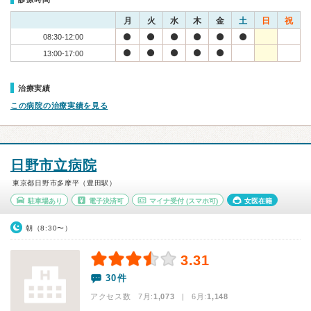
月
火
水
木
金
土
日
祝
08:30-12:00
13:00-17:00
治療実績
この病院の治療実績を見る
日野市立病院
東京都日野市多摩平（豊田駅）
駐車場あり
電子決済可
マイナ受付
(スマホ可)
女医在籍
朝（8:30〜）
3.31
30件
アクセス数 7月:
1,073
| 6月:
1,148