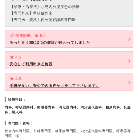
【診療・治療法】
小児内分泌疾患の診療
【専門外来】
甲状腺外来
【専門医・資格】
内分泌代謝科専門医
健康診断
5.0
あっと言う間に2つの健診が終わってしました
4.5
安心して利用出来る施設
4.5
手際が良い。安心できる声かけをして下さいます。
診療科目：
内科、呼吸器内科、循環器内科、消化器内科、内分泌代謝科、糖尿病科、乳腺
科、婦人科
専門医・資格：
総合内科専門医、外科専門医、糖尿病専門医、内分泌代謝科専門医、呼吸器専
門医、循…