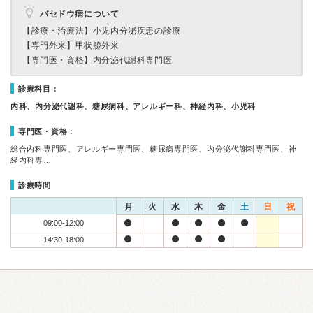
バセドウ病について
【診療・治療法】
小児内分泌疾患の診療
【専門外来】
甲状腺外来
【専門医・資格】
内分泌代謝科専門医
診療科目：
内科、内分泌代謝科、糖尿病科、アレルギー科、神経内科、小児科
専門医・資格：
総合内科専門医、アレルギー専門医、糖尿病専門医、内分泌代謝科専門医、神
経内科専…
診療時間
月
火
水
木
金
土
日
祝
09:00-12:00
14:30-18:00