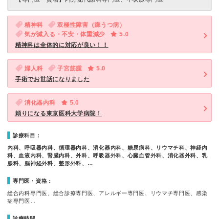
精神科
双極性障害（躁うつ病）
気が滅入る・不安・体重減少
5.0
精神科は全体的に対応が良い！！
婦人科
子宮筋腫
5.0
手術でお世話になりました
消化器内科
5.0
頼りになる東京医科大学病院！
診療科目：
内科、呼吸器内科、循環器内科、消化器内科、糖尿病科、リウマチ科、神経内
科、血液内科、腎臓内科、外科、呼吸器外科、心臓血管外科、消化器外科、乳
腺科、脳神経外科、整形外科、…
専門医・資格：
総合内科専門医、総合診療専門医、アレルギー専門医、リウマチ専門医、感染
症専門医…
診療時間