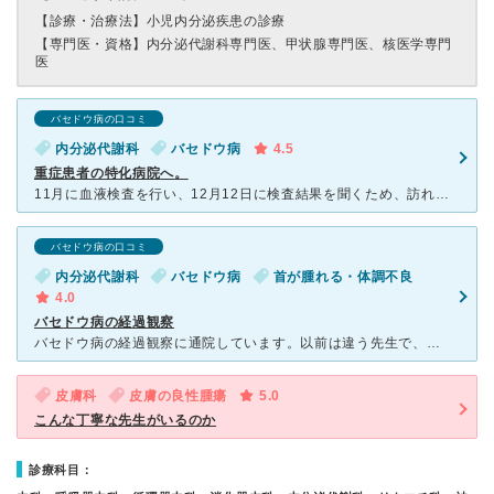
【診療・治療法】
小児内分泌疾患の診療
【専門医・資格】
内分泌代謝科専門医、甲状腺専門医、核医学専門
医
バセドウ病の口コミ
内分泌代謝科
バセドウ病
4.5
重症患者の特化病院へ。
11月に血液検査を行い、12月12日に検査結果を聞くため、訪れました。バセドウに関しては2年位前から、正常値になっていたので、フォローアップの為訪れました。以前の先生は事務的な感じだったのですが、今診
バセドウ病の口コミ
内分泌代謝科
バセドウ病
首が腫れる・体調不良
4.0
バセドウ病の経過観察
バセドウ病の経過観察に通院しています。以前は違う先生で、あまりお話をしてくれなかったのですが、去年の4月から新しい先生になり、いろいろ状態はどうか、などと相談していただけるようになりました。バセドウの
皮膚科
皮膚の良性腫瘍
5.0
こんな丁寧な先生がいるのか
診療科目：