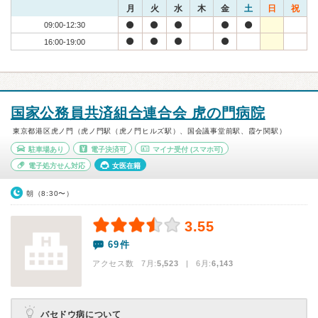
月
火
水
木
金
土
日
祝
09:00-12:30
16:00-19:00
国家公務員共済組合連合会 虎の門病院
東京都港区虎ノ門（虎ノ門駅（虎ノ門ヒルズ駅）、国会議事堂前駅、霞ケ関駅）
駐車場あり
電子決済可
マイナ受付
(スマホ可)
電子処方せん対応
女医在籍
朝（8:30〜）
3.55
69件
アクセス数 7月:
5,523
| 6月:
6,143
バセドウ病について