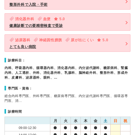
整形外科で入院・手術
消化器外科
血便
5.0
健康診断での要精密検査で受診
泌尿器科
神経因性膀胱
尿が出にくい
5.0
とても良い病院
診療科目：
内科、呼吸器内科、循環器内科、消化器内科、内分泌代謝科、糖尿病科、腎臓
内科、人工透析、外科、消化器外科、乳腺科、脳神経外科、整形外科、形成外
科、皮膚科、泌尿器科、眼科、…
専門医・資格：
総合内科専門医、外科専門医、糖尿病専門医、内分泌代謝科専門医、循環器専
門医、消…
診療時間
月
火
水
木
金
土
日
祝
09:00-12:30