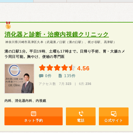
消化器と診断・治療内視鏡クリニック
神奈川県川崎市高津区久本（武蔵溝ノ口駅（溝の口駅）、梶が谷駅、高津駅）
溝の口駅1分。平日19時、土曜も17時まで。日帰り手術、胃・大腸カメ
ラ同日可能。胸やけ、便秘の専門医
4.56
0件
135件
アクセス数 7月:
323
| 6月:
236
内科、消化器内科、内視鏡
ネット予約
電話
公式サイト