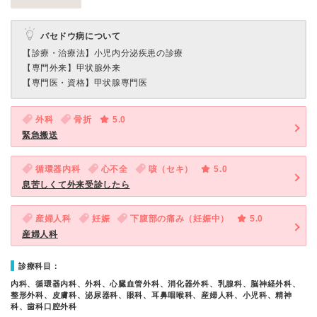
バセドウ病について
【診療・治療法】
小児内分泌疾患の診療
【専門外来】
甲状腺外来
【専門医・資格】
甲状腺専門医
外科
骨折
5.0
緊急搬送
循環器内科
心不全
咳（セキ）
5.0
息苦しくて外来受診したら
産婦人科
妊娠
下腹部の痛み（妊娠中）
5.0
産婦人科
診療科目：
内科、循環器内科、外科、心臓血管外科、消化器外科、乳腺科、脳神経外科、
整形外科、皮膚科、泌尿器科、眼科、耳鼻咽喉科、産婦人科、小児科、精神
科、歯科口腔外科