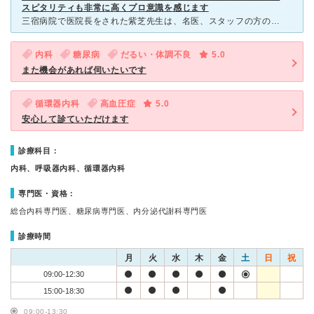
スピタリティも非常に高くプロ意識を感じます
三宿病院で医院長をされた紫芝先生は、名医、スタッフの方のホスピタリティも非常に高くプロ意識を感じます。 親戚が、バセドウ病でこちらの紫芝先生に見て頂いているので、バセドウ病で有名な青山の伊藤病院
内科
糖尿病
だるい・体調不良
5.0
また機会があれば伺いたいです
循環器内科
高血圧症
5.0
安心して診ていただけます
診療科目：
内科、呼吸器内科、循環器内科
専門医・資格：
総合内科専門医、糖尿病専門医、内分泌代謝科専門医
診療時間
月
火
水
木
金
土
日
祝
09:00-12:30
15:00-18:30
09:00-13:30