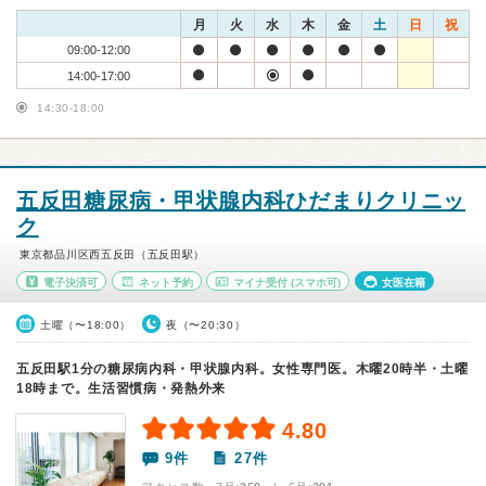
月
火
水
木
金
土
日
祝
09:00-12:00
14:00-17:00
14:30-18:00
五反田糖尿病・甲状腺内科ひだまりクリニッ
ク
東京都品川区西五反田（五反田駅）
電子決済可
ネット予約
マイナ受付
(スマホ可)
女医在籍
土曜（〜18:00）
夜（〜20:30）
五反田駅1分の糖尿病内科・甲状腺内科。女性専門医。木曜20時半・土曜
18時まで。生活習慣病・発熱外来
4.80
9件
27件