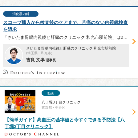
消化器内科
スコープ挿入から検査後のケアまで、苦痛のない内視鏡検査
を追求
「さいたま胃腸内視鏡と肝臓のクリニック 和光市駅前院」は2023年5月開院。理事長の吉良文孝彦先生に、同クリニックの内視鏡検査の特徴や、無送気軸保持短縮法、水浸法といったスコープ挿入法、オンライン診療等についてお話を伺った。
さいたま胃腸内視鏡と肝臓のクリニック 和光市駅前院
(埼玉県・和光市)
吉良 文孝
理事長
動画
八丁堀3丁目クリニック
東京都・中央区
【簡単ガイド】高血圧の基準値と今すぐできる予防法【八
丁堀3丁目クリニック】