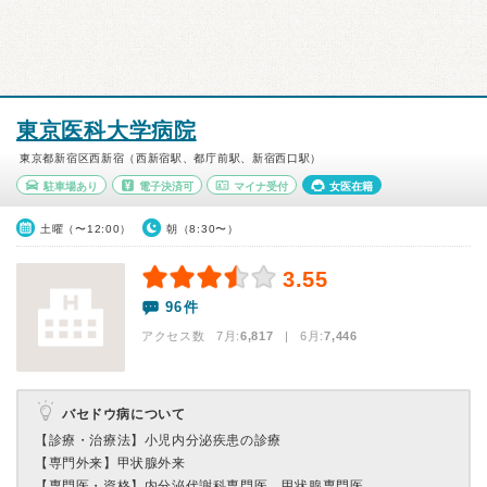
東京医科大学病院
東京都新宿区西新宿（西新宿駅、都庁前駅、新宿西口駅）
駐車場あり
電子決済可
マイナ受付
女医在籍
土曜（〜12:00）
朝（8:30〜）
3.55
96件
アクセス数 7月:
6,817
| 6月:
7,446
バセドウ病について
【診療・治療法】
小児内分泌疾患の診療
【専門外来】
甲状腺外来
【専門医・資格】
内分泌代謝科専門医、甲状腺専門医