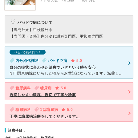
アクセス数 7月:
359
| 6月:
391
バセドウ病について
【専門外来】
甲状腺外来
【専門医・資格】
内分泌代謝科専門医、甲状腺専門医
バセドウ病の口コミ
内分泌代謝科
バセドウ病
5.0
自分の症状に合わせた治療でいざという時も安心
NTT関東病院にいらした頃からお世話になっています。減薬していき薬を止めてしばらくすると再発を繰り返しているので独立後も仁科先生に引き続き診ていただいています。 そのおかげで、現状の数値だけにとらわ
糖尿病科
糖尿病
5.0
通院しやすい環境、親切で丁寧な診察
糖尿病科
1型糖尿病
5.0
丁寧に糖尿病治療をしてくださいます。
診療科目：