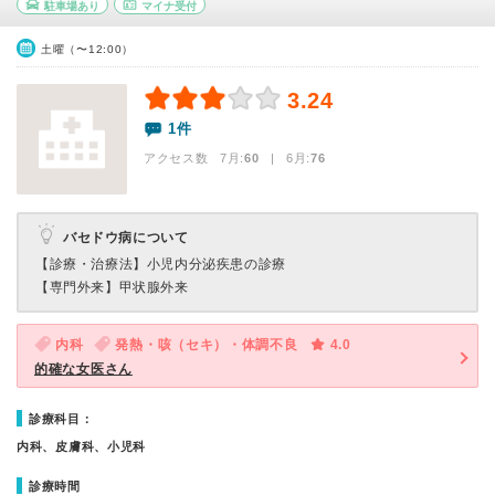
駐車場あり
マイナ受付
土曜（〜12:00）
3.24
1件
アクセス数 7月:
60
| 6月:
76
バセドウ病について
【診療・治療法】
小児内分泌疾患の診療
【専門外来】
甲状腺外来
内科
発熱・咳（セキ）・体調不良
4.0
的確な女医さん
診療科目：
内科、皮膚科、小児科
診療時間