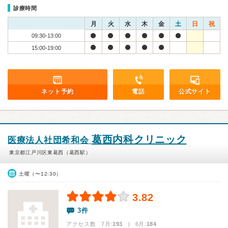
診療時間
月
火
水
木
金
土
日
祝
09:30-13:00
15:00-19:00
ネット予約
電話
公式サイト
葛西内科クリニック
医療法人社団希和会
東京都江戸川区東葛西（葛西駅）
土曜（〜12:30）
3.82
3件
アクセス数 7月:
193
| 6月:
184