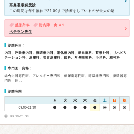
耳鼻咽喉科受診
この病院は年中無休で21:00まで診療をしているのが最大の魅力です。 今回祝日に受診したこともあり、大変混み合ってました。 そのせいか分かりませんが、診察時間は1分程度だったでしょうか。 初診だ
整形外科
肘内障
4.5
ベテラン先生
診療科目：
内科、呼吸器内科、循環器内科、消化器内科、糖尿病科、整形外科、リハビリ
テーション科、皮膚科、美容皮膚科、眼科、耳鼻咽喉科、小児科、精神科
専門医・資格：
総合内科専門医、アレルギー専門医、糖尿病専門医、呼吸器専門医、循環器専
門医、肝…
診療時間
月
火
水
木
金
土
日
祝
09:00-21:30
09:30-21:30