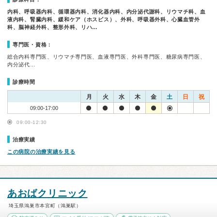
内科、呼吸器内科、循環器内科、消化器内科、内分泌代謝科、リウマチ科、血
液内科、腎臓内科、緩和ケア（ホスピス）、外科、呼吸器外科、心臓血管外
科、脳神経外科、整形外科、リハ…
専門医・資格：
総合内科専門医、リウマチ専門医、血液専門医、外科専門医、糖尿病専門医、
内分泌代…
診療時間
月
火
水
木
金
土
日
祝
09:00-17:00
09:00-12:30
治療実績
この病院の治療実績を見る
あおばクリニック
埼玉県鴻巣市本宮町（鴻巣駅）