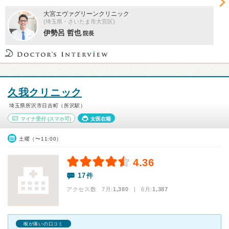
大宮エヴァグリーンクリニック
(埼玉県・さいたま市大宮区)
伊勢呂 哲也
院長
久我クリニック
埼玉県所沢市日吉町（所沢駅）
マイナ受付
(スマホ可)
女医在籍
土曜（〜11:00）
4.36
17件
アクセス数 7月:
1,380
| 6月:
1,387
喉が痛いの口コミ