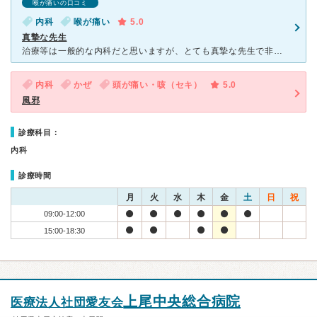
喉が痛いの口コミ
内科
喉が痛い
5.0
真摯な先生
治療等は一般的な内科だと思いますが、とても真摯な先生で非常に好感が持てます。 いままで多くの病院にかかりましたが、ダントツで一番ダンディな先生だと妻とよく話します。 小児科も掲げており３歳の娘
内科
かぜ
頭が痛い・咳（セキ）
5.0
風邪
診療科目：
内科
診療時間
月
火
水
木
金
土
日
祝
09:00-12:00
15:00-18:30
上尾中央総合病院
医療法人社団愛友会