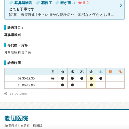
耳鼻咽喉科
花粉症
喉が痛い
5.0
とても丁寧です
[症状・来院理由] 小さい頃から花粉症や、風邪など何かとお世話になっています [医師の診断・治療法] とにかく、いつでも診察が丁寧です。 先生はとても優しく、 どんな症状でも
診療科目：
耳鼻咽喉科
専門医・資格：
耳鼻咽喉科専門医
診療時間
月
火
水
木
金
土
日
祝
09:30-12:30
15:00-19:00
15:00-19:00
渡辺医院
埼玉県桶川市若宮（桶川駅）