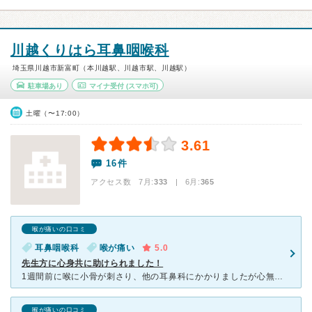
川越くりはら耳鼻咽喉科
埼玉県川越市新富町（本川越駅、川越市駅、川越駅）
駐車場あり
マイナ受付
(スマホ可)
土曜（〜17:00）
3.61
16件
アクセス数 7月:
333
| 6月:
365
喉が痛いの口コミ
耳鼻咽喉科
喉が痛い
5.0
先生方に心身共に助けられました！
1週間前に喉に小骨が刺さり、他の耳鼻科にかかりましたが心無い事を言われ、解決もせずモヤモヤしていた所、妹の知人が同じ症状でくりはら耳鼻科でとても丁寧な対応をしてもらったと聞き、私の娘も赤ちゃんの頃から
喉が痛いの口コミ