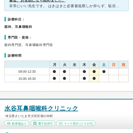
最近、お世話になり始めました。
非常にいい先生です。 はきはきと必要最低限しか仰らず、駄目なものは駄目と仰って下さるし診療時間も短くて済む。この先生は信頼できると初診で思いました。 現在二度、受診しています。 出さ
診療科目：
眼科、耳鼻咽喉科
専門医・資格：
眼科専門医、耳鼻咽喉科専門医
診療時間
月
火
水
木
金
土
日
祝
09:00-12:30
15:00-18:30
水谷耳鼻咽喉科クリニック
埼玉県さいたま市大宮区堀の内町
駐車場あり
電子決済可
マイナ受付
(スマホ可)