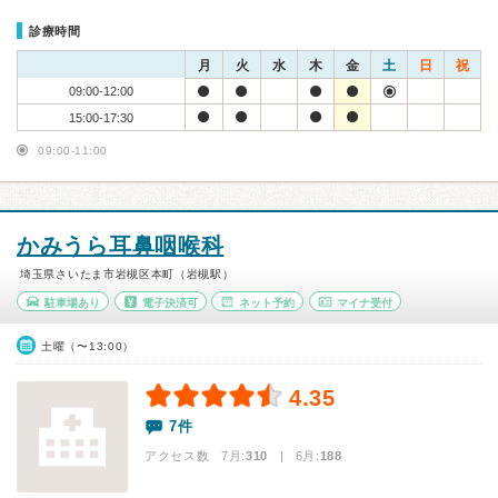
診療時間
月
火
水
木
金
土
日
祝
09:00-12:00
15:00-17:30
09:00-11:00
かみうら耳鼻咽喉科
埼玉県さいたま市岩槻区本町（岩槻駅）
駐車場あり
電子決済可
ネット予約
マイナ受付
土曜（〜13:00）
4.35
7件
アクセス数 7月:
310
| 6月:
188