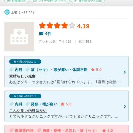
駐車場あり
マイナ受付
(スマホ可)
電子処方せん対応
土曜（〜12:00）
4.19
4件
アクセス数 7月:
418
| 6月:
358
喉が痛いの口コミ
内科
咳（セキ）・喉が痛い・体調不良
5.0
素晴らしい先生
あおばクリニックさんには2度助けられています。 1度目は微熱がずっと続き体の節々が痛く、ただの風邪だと思っておりましたが、あまりにも不調だったのであおばクリニックさんにかかったところ、すぐインフルエ
喉が痛いの口コミ
内科
発熱・喉が痛い
5.0
こんな良い内科はない
とても小さなクリニックですが、とても良いクリニックです。まず待ち時間がかなり短いので15分以上待ったことがありません。トイレも広くて綺麗で確か匂い消しスプレーも置いてあったような気がします。いつ行って
循環器内科
胸痛・動悸・息切れ・咳（セキ）
5.0