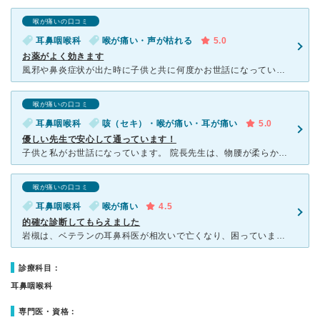
喉が痛いの口コミ
耳鼻咽喉科
喉が痛い・声が枯れる
5.0
お薬がよく効きます
風邪や鼻炎症状が出た時に子供と共に何度かお世話になっている耳鼻科です。キッズスペースもあり子供も連れて行きやすい雰囲気はあります。先生は若い男性の先生で、説明が丁寧で子供にも優しいので安心できます。こ
喉が痛いの口コミ
耳鼻咽喉科
咳（セキ）・喉が痛い・耳が痛い
5.0
優しい先生で安心して通っています！
子供と私がお世話になっています。 院長先生は、物腰が柔らかく、優しいです。 説明も丁寧で、分からないことがあっても質問しやすい雰囲気です。 診察もきちんとしてくれます。 病院は混んでいますが、
喉が痛いの口コミ
耳鼻咽喉科
喉が痛い
4.5
的確な診断してもらえました
岩槻は、ベテランの耳鼻科医が相次いで亡くなり、困っていました。 駅前の一等地にできたかみうら耳鼻科は、とても設備が良く、先生も若くて、最新の医療と見受けられました。 喉の痛みで、行ったのですが
診療科目：
耳鼻咽喉科
専門医・資格：