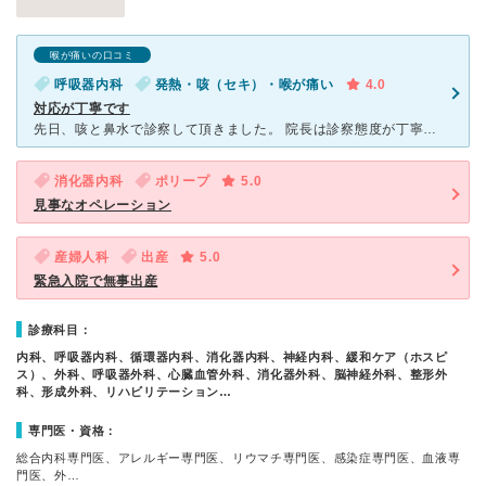
喉が痛いの口コミ
呼吸器内科
発熱・咳（セキ）・喉が痛い
4.0
対応が丁寧です
先日、咳と鼻水で診察して頂きました。 院長は診察態度が丁寧で症状説明を良く聴いてくれました。これまで経験では、多くを聞かずに診察、処方される事が多かったので、院長の丁寧な対応が有り難く感じられました
消化器内科
ポリープ
5.0
見事なオペレーション
産婦人科
出産
5.0
緊急入院で無事出産
診療科目：
内科、呼吸器内科、循環器内科、消化器内科、神経内科、緩和ケア（ホスピ
ス）、外科、呼吸器外科、心臓血管外科、消化器外科、脳神経外科、整形外
科、形成外科、リハビリテーション…
専門医・資格：
総合内科専門医、アレルギー専門医、リウマチ専門医、感染症専門医、血液専
門医、外…