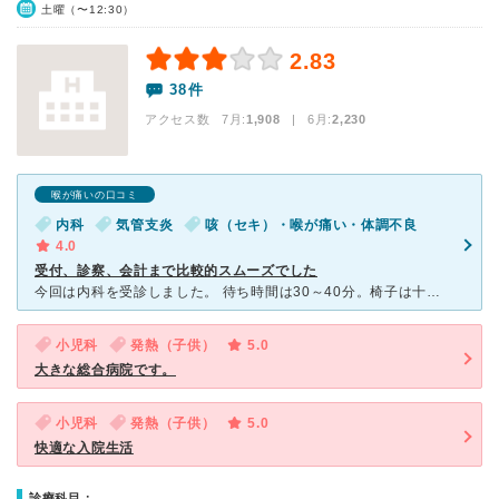
土曜（〜12:30）
2.83
38件
アクセス数 7月:
1,908
| 6月:
2,230
喉が痛いの口コミ
内科
気管支炎
咳（セキ）・喉が痛い・体調不良
4.0
受付、診察、会計まで比較的スムーズでした
今回は内科を受診しました。 待ち時間は30～40分。椅子は十分に用意されているので 落ち着いて座って待っていられました この病院の医師の応対は丁寧だと思います。 私には毎日服用している薬が
小児科
発熱（子供）
5.0
大きな総合病院です。
小児科
発熱（子供）
5.0
快適な入院生活
診療科目：