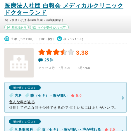
医療法人社団 白報会 メディカルクリニック
ドクターランド
埼玉県さいたま市緑区美園（浦和美園駅）
駐車場あり
マイナ受付
(スマホ可)
土曜（〜21:30）・日曜・祝日
夜（〜21:30）
3.38
25件
アクセス数 7月:
806
| 6月:
768
喉が痛いの口コミ
内科
咳（セキ）・喉が痛い
5.0
色んな科がある
併用して色んな科を受診できるので 忙しい私にはありがたいです。 もともと喘息持ちなので、毎回常用している薬を処方してもらったり、風邪を引いたときに伺ったりしています。 先生が事前にＨＰで確認でき
喉が痛いの口コミ
耳鼻咽喉科
咳（セキ）・喉が痛い・声が枯れる
3.5