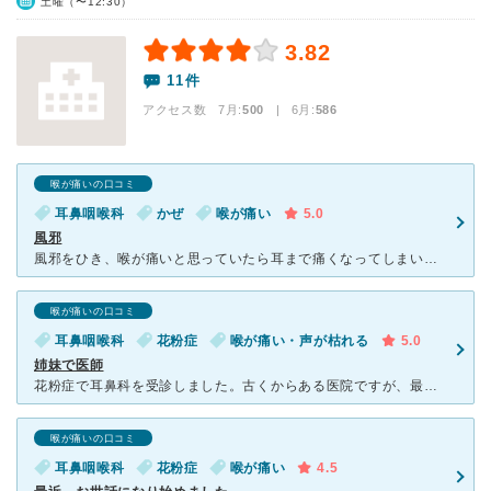
土曜（〜12:30）
3.82
11件
アクセス数 7月:
500
| 6月:
586
喉が痛いの口コミ
耳鼻咽喉科
かぜ
喉が痛い
5.0
風邪
風邪をひき、喉が痛いと思っていたら耳まで痛くなってしまい、急遽お世話になりました。 姉妹でやっている病院で、眼科と耳鼻科が病院の中で分かれて設置されています。 今回は耳鼻科にかかりましたが、待ち時
喉が痛いの口コミ
耳鼻咽喉科
花粉症
喉が痛い・声が枯れる
5.0
姉妹で医師
花粉症で耳鼻科を受診しました。古くからある医院ですが、最近改装したので通い初めました。設備も、待合室から各科へ入る導線も良くなりました。 肝っ玉母さんのような40代位の女医さんで(すみません)落ち着
喉が痛いの口コミ
耳鼻咽喉科
花粉症
喉が痛い
4.5