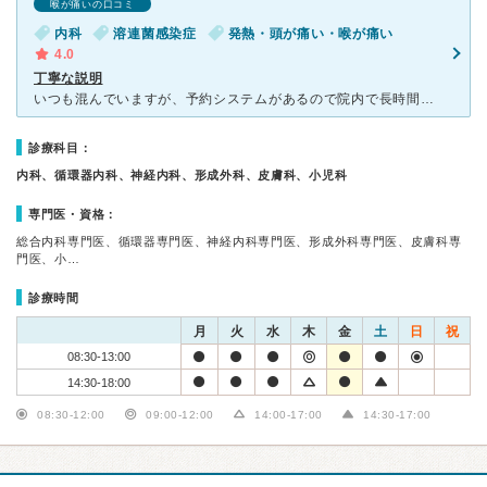
喉が痛いの口コミ
内科
溶連菌感染症
発熱・頭が痛い・喉が痛い
4.0
丁寧な説明
いつも混んでいますが、予約システムがあるので院内で長時間待たずにすみます。 家族が感染症で自分も同じ症状だと伝えると別室に案内されてそこで待つことになります。 検査をして感染症であれば、会計までほ
診療科目：
内科、循環器内科、神経内科、形成外科、皮膚科、小児科
専門医・資格：
総合内科専門医、循環器専門医、神経内科専門医、形成外科専門医、皮膚科専
門医、小…
診療時間
月
火
水
木
金
土
日
祝
08:30-13:00
14:30-18:00
08:30-12:00
09:00-12:00
14:00-17:00
14:30-17:00