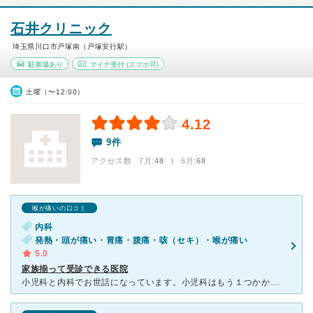
石井クリニック
埼玉県川口市戸塚南（戸塚安行駅）
駐車場あり
マイナ受付
(スマホ可)
土曜（〜12:00）
4.12
9件
アクセス数 7月:
48
| 6月:
68
喉が痛いの口コミ
内科
発熱・頭が痛い・胃痛・腹痛・咳（セキ）・喉が痛い
5.0
家族揃って受診できる医院
小児科と内科でお世話になっています。小児科はもう１つかかりつけがありますが、人気な為予約がすぐ埋まることもあり、こちらは第2候補といった感じで利用しています。大人も同時に体調を崩した時はこちらで一度に