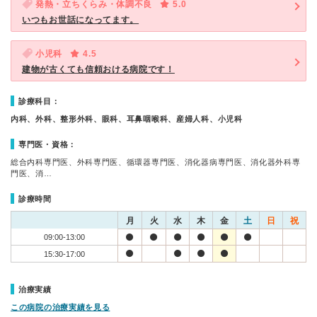
発熱・立ちくらみ・体調不良
5.0
いつもお世話になってます。
小児科
4.5
建物が古くても信頼おける病院です！
診療科目：
内科、外科、整形外科、眼科、耳鼻咽喉科、産婦人科、小児科
専門医・資格：
総合内科専門医、外科専門医、循環器専門医、消化器病専門医、消化器外科専
門医、消…
診療時間
月
火
水
木
金
土
日
祝
09:00-13:00
15:30-17:00
治療実績
この病院の治療実績を見る