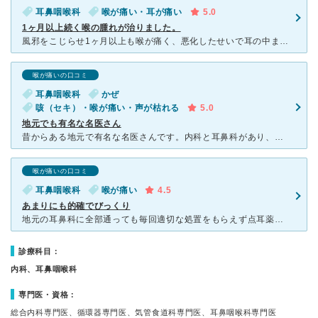
耳鼻咽喉科
喉が痛い・耳が痛い
5.0
1ヶ月以上続く喉の腫れが治りました。
風邪をこじらせ1ヶ月以上も喉が痛く、悪化したせいで耳の中まで痛くなり、内科に行っても悪化するばかりで、不安になり受診しました。 清潔感あふれる院内では、待ってる人が多かったですが、その割に早く呼ばれ
喉が痛いの口コミ
耳鼻咽喉科
かぜ
咳（セキ）・喉が痛い・声が枯れる
5.0
地元でも有名な名医さん
昔からある地元で有名な名医さんです。内科と耳鼻科があり、私は風邪をひくと必ずこちらの耳鼻科にお世話になります。 以前はご年配の院長先生が診ていらっしゃいましたが、今はほとんど、女性の先生（恐らく娘さ
喉が痛いの口コミ
耳鼻咽喉科
喉が痛い
4.5
あまりにも的確でびっくり
地元の耳鼻科に全部通っても毎回適切な処置をもらえず点耳薬が出るだけで楽にもならず、、、半ば諦めて市販薬で我慢したいました。 でもネットであまりにもクチコミがいいので半信半疑で伺いましたが、先生の無駄
診療科目：
内科、耳鼻咽喉科
専門医・資格：
総合内科専門医、循環器専門医、気管食道科専門医、耳鼻咽喉科専門医