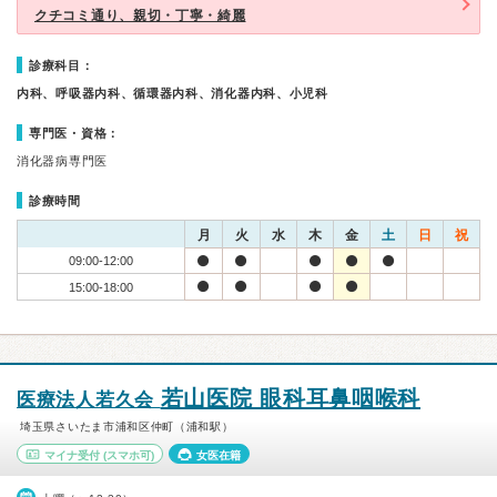
クチコミ通り、親切・丁寧・綺麗
診療科目：
内科、呼吸器内科、循環器内科、消化器内科、小児科
専門医・資格：
消化器病専門医
診療時間
月
火
水
木
金
土
日
祝
09:00-12:00
15:00-18:00
若山医院 眼科耳鼻咽喉科
医療法人若久会
埼玉県さいたま市浦和区仲町（浦和駅）
マイナ受付
(スマホ可)
女医在籍