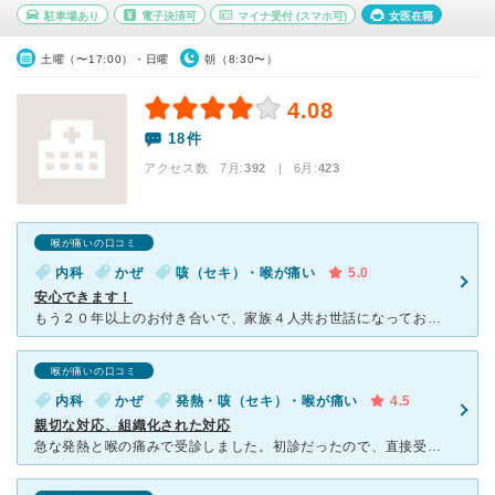
駐車場あり
電子決済可
マイナ受付
(スマホ可)
女医在籍
土曜（〜17:00）・日曜
朝（8:30〜）
4.08
18件
アクセス数 7月:
392
| 6月:
423
喉が痛いの口コミ
内科
かぜ
咳（セキ）・喉が痛い
5.0
安心できます！
もう２０年以上のお付き合いで、家族４人共お世話になっております。主にかぜをひいた時に診てもらっていますが、その他に予防接種もお願いしております。 診察については、兎に角患者を安心させることが上手で、
喉が痛いの口コミ
内科
かぜ
発熱・咳（セキ）・喉が痛い
4.5
親切な対応、組織化された対応
急な発熱と喉の痛みで受診しました。初診だったので、直接受付に電話して予約できました。初診でなければ、受付電話で予約ができます。混雑していましたが、受付は３名で担当され、効率が良いです。 問診はま