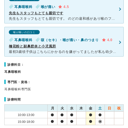
耳鼻咽喉科
喉が痛い
4.5
先生もスタッフもとても親切です
先生もスタッフもとても親切です。 のどの違和感があり喉のファイバーをしていただきました。 他の耳鼻科で前にやったときは大変苦痛に感じましたが、こちらでやった時はとても楽に感じました。先生の手技がと
喉が痛いの口コミ
耳鼻咽喉科
咳（セキ）・喉が痛い・鼻のつまり
4.0
檜花粉と副鼻腔炎と小児風邪
最初3歳頃子供はこちらにかかるのを嫌がってましたが私も幼少期喘息だので1~2週で耳鼻科に通ってましたが子供は耳鼻科は多分みんな嫌な所だと思います。 診る場所が本能的に嫌な場所ばかりだから仕方な
診療科目：
耳鼻咽喉科
専門医・資格：
耳鼻咽喉科専門医
診療時間
月
火
水
木
金
土
日
祝
10:00-13:00
15:00-18:00