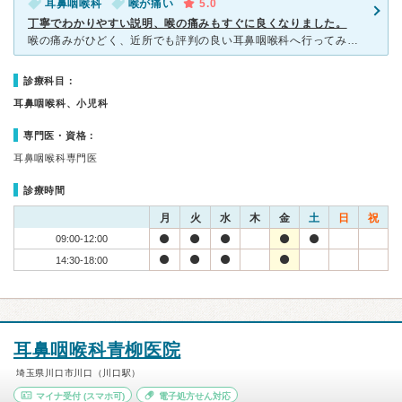
耳鼻咽喉科
喉が痛い
5.0
丁寧でわかりやすい説明、喉の痛みもすぐに良くなりました。
喉の痛みがひどく、近所でも評判の良い耳鼻咽喉科へ行ってみました。 私の話も良く聞いてくれて、説明も丁寧で分かりやすく、とても優しい先生でした。喉の痛みを取るために、喉にお薬を塗っていただいたのですが
診療科目：
耳鼻咽喉科、小児科
専門医・資格：
耳鼻咽喉科専門医
診療時間
月
火
水
木
金
土
日
祝
09:00-12:00
14:30-18:00
耳鼻咽喉科青柳医院
埼玉県川口市川口（川口駅）
マイナ受付
(スマホ可)
電子処方せん対応