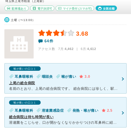
埼玉県上尾市柏座（上尾駅）
駐車場あり
電子決済可
マイナ受付
(スマホ可)
女医在籍
土曜（〜13:00）
3.68
64件
アクセス数 7月:
4,462
| 6月:
4,612
喉が痛いの口コミ
耳鼻咽喉科
咽頭炎
喉が痛い
3.0
上尾の総合病院
名前のとおり、上尾の総合病院です。 総合病院には珍しく、駅のすくそばにあり、アクセスはしやすいです。病院付近の道は一方通行などがあり、車では行きづらかったです。また、すぐ横の駐車場が満車だったのです
喉が痛いの口コミ
耳鼻咽喉科
溶連菌感染症
発熱・喉が痛い
2.5
総合病院は待ち時間が長い
溶連菌をこじらせ、口が開かなくなりかかりつけの耳鼻科に紹介状を書いてもらい受診しました。 総合病院なので、待ち時間が長いのは仕方ないとは思うのですが、具合が悪いときに長時間椅子にじっと座っているのは