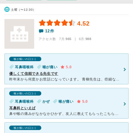
土曜（〜12:30）
4.52
12件
アクセス数 7月:
965
| 6月:
988
喉が痛いの口コミ
耳鼻咽喉科
喉が痛い
5.0
優しくて信頼できる先生です
昨年末から何度かお世話になっています。 青柳先生は、些細なことでも親切丁寧に診察してくださるので、いつも安心できます。 （こちらの病院にお世話になる前に他の耳鼻科を受診しましたが、とても素っ気ない
喉が痛いの口コミ
耳鼻咽喉科
かぜ
喉が痛い
5.0
耳鼻科といえば
鼻や喉の痛みがなかなかひかず、友人に教えてもらったこちらに伺いました。とにかく先生が親切丁寧です。問診も丁寧ですし、診察も丁寧で、安心しておまかせすることができました。 薬の説明も先生自ら詳しくお話
喉が痛いの口コミ