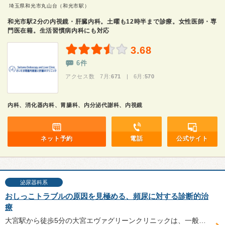
埼玉県和光市丸山台（和光市駅）
和光市駅2分の内視鏡・肝臓内科。土曜も12時半まで診療。女性医師・専
門医在籍。生活習慣病内科にも対応
3.68
6件
アクセス数 7月:
671
| 6月:
570
内科、消化器内科、胃腸科、内分泌代謝科、内視鏡
ネット予約
電話
公式サイト
泌尿器科系
おしっこトラブルの原因を見極める、頻尿に対する診断的治
療
大宮駅から徒歩5分の大宮エヴァグリーンクリニックは、一般内科、消化器内科、泌尿器科、肛門科、外科の診療のほか、住民健診や企業健診、人間ドックなども行っている。泌尿器科専門医でもある伊勢呂哲也院長に、頻尿治療の必要性について伺った。