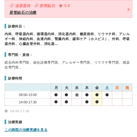
泌尿器科
尿管結石
5.0
尿管結石の治療
診療科目：
内科、呼吸器内科、循環器内科、消化器内科、糖尿病科、リウマチ科、アレル
ギー科、神経内科、血液内科、腎臓内科、緩和ケア（ホスピス）、外科、呼吸
器外科、心臓血管外科、消化器…
専門医・資格：
総合内科専門医、総合診療専門医、アレルギー専門医、リウマチ専門医、感染
症専門医…
診療時間
月
火
水
木
金
土
日
祝
09:00-13:00
14:00-17:30
09:00-17:30
治療実績
この病院の治療実績を見る