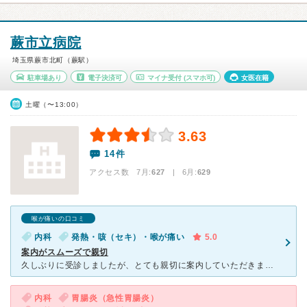
蕨市立病院
埼玉県蕨市北町（蕨駅）
駐車場あり
電子決済可
マイナ受付
(スマホ可)
女医在籍
土曜（〜13:00）
3.63
14件
アクセス数 7月:
627
| 6月:
629
喉が痛いの口コミ
内科
発熱・咳（セキ）・喉が痛い
5.0
案内がスムーズで親切
久しぶりに受診しましたが、とても親切に案内していただきました。発熱している状態でしたが、５類になってからは一般の外来と同じように診察してくださっているとのことで、診ていただき助かりました。待っている間
内科
胃腸炎（急性胃腸炎）