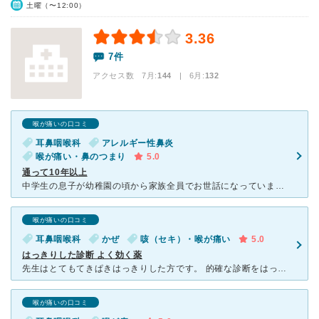
土曜（〜12:00）
3.36
7件
アクセス数 7月:
144
| 6月:
132
喉が痛いの口コミ
耳鼻咽喉科
アレルギー性鼻炎
喉が痛い・鼻のつまり
5.0
通って10年以上
中学生の息子が幼稚園の頃から家族全員でお世話になっています。 先生は話しやすく、説明もわかりやすいです。時々、『これはズバッと治しちゃいましょう』とか'擬態語がでる時もあって心の中で笑ってしまうこと
喉が痛いの口コミ
耳鼻咽喉科
かぜ
咳（セキ）・喉が痛い
5.0
はっきりした診断 よく効く薬
先生はとてもてきぱきはっきりした方です。 的確な診断をはっきり下してくださるので安心です。 大人の風邪の場合、喉に直接くすりを塗ってくださるのが他院にはない魅力です。 やはり治りが違います。薬も
喉が痛いの口コミ