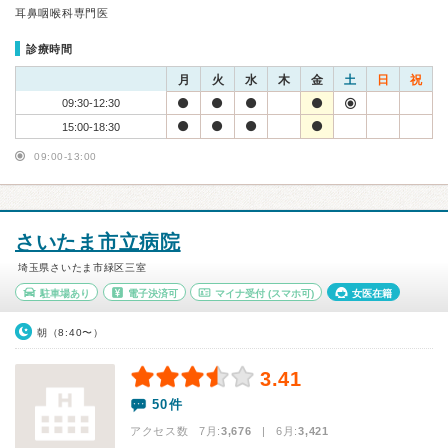
耳鼻咽喉科専門医
診療時間
月
火
水
木
金
土
日
祝
09:30-12:30
15:00-18:30
09:00-13:00
さいたま市立病院
埼玉県さいたま市緑区三室
駐車場あり
電子決済可
マイナ受付
(スマホ可)
女医在籍
朝（8:40〜）
3.41
50件
アクセス数 7月:
3,676
| 6月:
3,421