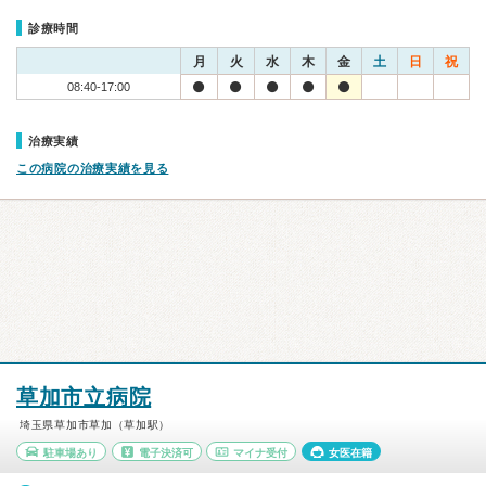
診療時間
月
火
水
木
金
土
日
祝
08:40-17:00
治療実績
この病院の治療実績を見る
草加市立病院
埼玉県草加市草加（草加駅）
駐車場あり
電子決済可
マイナ受付
女医在籍