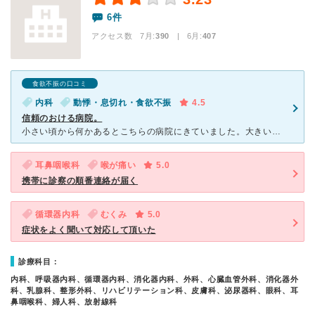
6件
アクセス数 7月:
390
| 6月:
407
食欲不振の口コミ
内科
動悸・息切れ・食欲不振
4.5
信頼のおける病院。
小さい頃から何かあるとこちらの病院にきていました。大きい総合病です。数年前に突然蕁麻疹が出るようになり、こちらの皮膚科で検査をしました。原因は分からなかったので治しようがありませんでしたが…（笑）大き
耳鼻咽喉科
喉が痛い
5.0
携帯に診察の順番連絡が届く
循環器内科
むくみ
5.0
症状をよく聞いて対応して頂いた
診療科目：
内科、呼吸器内科、循環器内科、消化器内科、外科、心臓血管外科、消化器外
科、乳腺科、整形外科、リハビリテーション科、皮膚科、泌尿器科、眼科、耳
鼻咽喉科、婦人科、放射線科