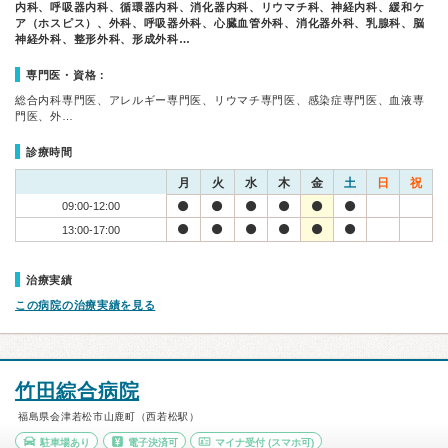
内科、呼吸器内科、循環器内科、消化器内科、リウマチ科、神経内科、緩和ケ
ア（ホスピス）、外科、呼吸器外科、心臓血管外科、消化器外科、乳腺科、脳
神経外科、整形外科、形成外科…
専門医・資格：
総合内科専門医、アレルギー専門医、リウマチ専門医、感染症専門医、血液専
門医、外…
診療時間
月
火
水
木
金
土
日
祝
09:00-12:00
13:00-17:00
治療実績
この病院の治療実績を見る
竹田綜合病院
福島県会津若松市山鹿町（西若松駅）
駐車場あり
電子決済可
マイナ受付
(スマホ可)