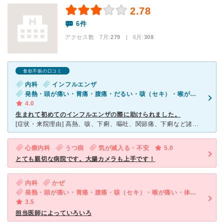
2.78
6件
アクセス数 7月:
279
| 6月:
308
食欲不振の口コミ
内科
インフルエンザ
発熱・頭が痛い・胃痛・腹痛・だるい・咳（セキ）・喉が痛い・吐き気・嘔吐・食欲不振・体調不良・急性の下痢
4.0
生まれて初めてのインフルエンザの際に助けられました。
[症状・来院理由] 高熱、咳、下痢、嘔吐、関節痛、下痢など諸々の症状が出て、普段受診する病院まで行く事が出来なかったため、近くのこちらに行きました。 [医師の診断・治療法] インフルエンザシーズ
心療内科
うつ病
気が滅入る・不安
5.0
とても親切な病院です。大腸カメラも上手です！
内科
かぜ
発熱・頭が痛い・胃痛・腹痛・咳（セキ）・喉が痛い・体調不良
3.5
担当医師によっていろいろ