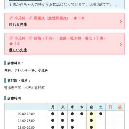
子供が赤ちゃんの時からお世話になっています。現在8歳です。体調の他にもちゃんと話をきいてくれて、適切なアドバイスして頂きました。診察も丁寧で、近くに他の病院もありますが、ちょっと遠くてもこちらに来ます
小児科
胃腸炎（急性胃腸炎）
5.0
頼れる先生
小児科
発熱（子供）・腹痛・吐き気・嘔吐（子供）
4.5
優しい先生
診療科目：
内科、アレルギー科、小児科
専門医・資格：
腎臓専門医、小児科専門医
診療時間
月
火
水
木
金
土
日
祝
09:00-12:00
14:00-17:00
18:00-19:00