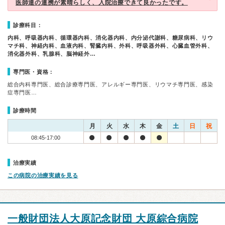
医師達の連携が素晴らしく、入院治療できて良かったです。
診療科目：
内科、呼吸器内科、循環器内科、消化器内科、内分泌代謝科、糖尿病科、リウ
マチ科、神経内科、血液内科、腎臓内科、外科、呼吸器外科、心臓血管外科、
消化器外科、乳腺科、脳神経外…
専門医・資格：
総合内科専門医、総合診療専門医、アレルギー専門医、リウマチ専門医、感染
症専門医…
診療時間
月
火
水
木
金
土
日
祝
08:45-17:00
治療実績
この病院の治療実績を見る
一般財団法人大原記念財団 大原綜合病院