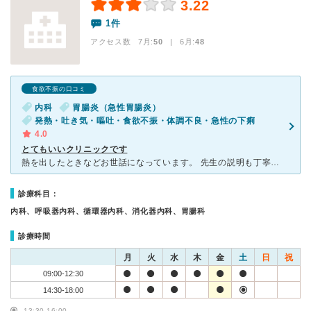
3.22
1件
アクセス数 7月:
50
| 6月:
48
食欲不振の口コミ
内科
胃腸炎（急性胃腸炎）
発熱・吐き気・嘔吐・食欲不振・体調不良・急性の下痢
4.0
とてもいいクリニックです
熱を出したときなどお世話になっています。 先生の説明も丁寧で穏やかで、話もよく聞いてくれますし、せかせかしていません。 落ち着いて診察を受けられるし、先生自ら処置や検査を説明しながらしてくれます。
診療科目：
内科、呼吸器内科、循環器内科、消化器内科、胃腸科
診療時間
月
火
水
木
金
土
日
祝
09:00-12:30
14:30-18:00
13:30-16:00