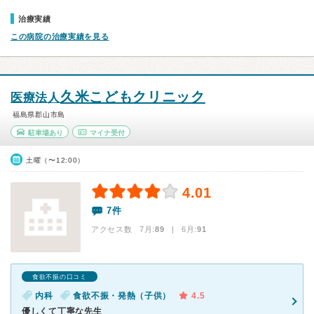
治療実績
この病院の治療実績を見る
久米こどもクリニック
医療法人
福島県郡山市島
駐車場あり
マイナ受付
土曜（〜12:00）
4.01
7件
アクセス数 7月:
89
| 6月:
91
食欲不振の口コミ
内科
食欲不振・発熱（子供）
4.5
優しくて丁寧な先生