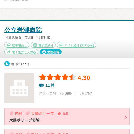
公立岩瀬病院
福島県須賀川市北町（須賀川駅）
駐車場あり
電子決済可
マイナ受付
(スマホ可)
電子処方せん対応
女医在籍
朝（8:45〜）
4.30
11件
アクセス数 7月:
665
| 6月:
757
内科
大腸ポリープ
5.0
大腸ポリープ切除