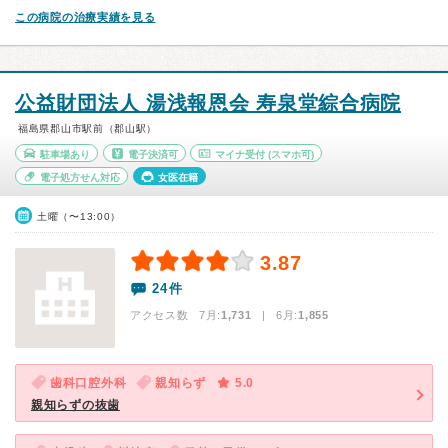
この病院の治療実績を見る
公益財団法人 湯浅報恩会 寿泉堂綜合病院
福島県郡山市駅前（郡山駅）
駐車場あり
電子決済可
マイナ受付
(スマホ可)
電子処方せん対応
女医在籍
土曜（〜13:00）
3.87
24件
アクセス数 7月:
1,731
| 6月:
1,855
歯科口腔外科
親知らず
5.0
親知らずの抜歯