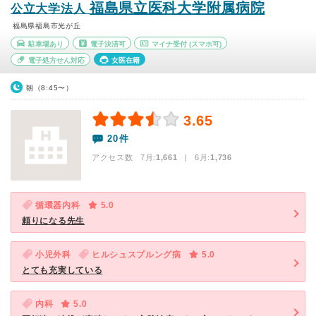
福島県立医科大学附属病院
公立大学法人
福島県福島市光が丘
駐車場あり
電子決済可
マイナ受付
(スマホ可)
電子処方せん対応
女医在籍
朝（8:45〜）
3.65
20件
アクセス数 7月:
1,661
| 6月:
1,736
循環器内科
5.0
頼りになる先生
小児外科
ヒルシュスプルング病
5.0
とても充実している
内科
5.0