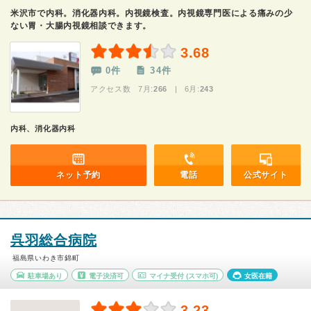
米沢市で内科。消化器内科。内視鏡検査。内視鏡専門医による痛みの少
ない胃・大腸内視鏡相談できます。
3.68
0件
34件
アクセス数 7月:
266
| 6月:
243
内科、消化器内科
ネット予約
電話
公式サイト
呉羽総合病院
福島県いわき市錦町
駐車場あり
電子決済可
マイナ受付
(スマホ可)
女医在籍
3.23