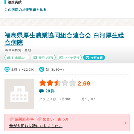
治療実績
この病院の治療実績を見る
福島県厚生農業協同組合連合会 白河厚生総
合病院
福島県白河市豊地
駐車場あり
電子決済可
マイナ受付
女医在籍
土曜（〜12:30）
朝（8:30〜）
2.69
20件
アクセス数 7月:
881
| 6月:
1,107
脳神経外科
めまい
5.0
母が大変お世話になりました。