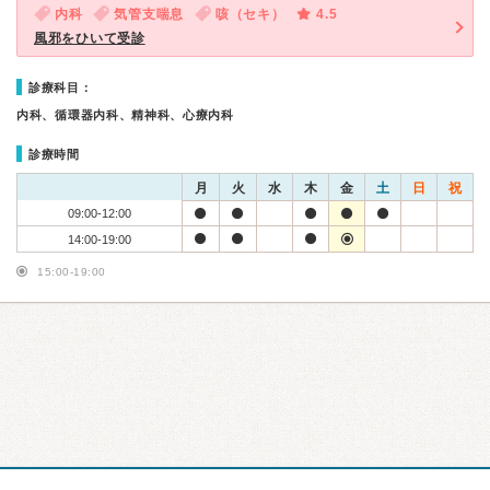
内科
気管支喘息
咳（セキ）
4.5
風邪をひいて受診
診療科目：
内科、循環器内科、精神科、心療内科
診療時間
月
火
水
木
金
土
日
祝
09:00-12:00
14:00-19:00
15:00-19:00