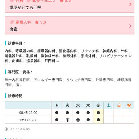
外科
鼠径ヘルニア
5.0
説明がとても丁寧
産婦人科
5.0
出産
診療科目：
内科、呼吸器内科、循環器内科、消化器内科、リウマチ科、神経内科、外科、
消化器外科、乳腺科、脳神経外科、整形外科、形成外科、リハビリテーション
科、皮膚科、泌尿器科、肛門科…
専門医・資格：
総合内科専門医、アレルギー専門医、リウマチ専門医、外科専門医、糖尿病専
門医、循…
診療時間
月
火
水
木
金
土
日
祝
08:45-12:00
13:30-16:00
14:00-16:00