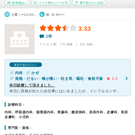
駐車場あり
マイナ受付
(スマホ可)
電子処方せん対応
土曜（〜12:00）
朝（8:30〜）
3.33
1件
アクセス数 7月:
204
| 6月:
194
食欲不振の口コミ
内科
かぜ
発熱・だるい・喉が痛い・吐き気・嘔吐・食欲不振
4.5
休日診療して頂きました。
休日に高熱が出たため仕事にはいきましたが、インフルエンザの心配があったために休日当番医を調べて診察してくれるところがこちらの「すけがわ内科クリニック」さんでした。自宅から徒歩圏内で以前から気になってい
診療科目：
内科、呼吸器内科、循環器内科、胃腸科、糖尿病科、美容外科、皮膚科、美容
皮膚科、小児科
専門医・資格：