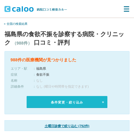
« 全国の検索結果
福島県の食欲不振を診察する病院・クリニッ
ク
口コミ・評判
（988件）
988件の医療機関が見つかりました
エリア・駅
福島県
症状
食欲不振
名称
なし
詳細条件
なし (曜日や時間帯を指定できます)
条件変更・絞り込み
土曜日診療で絞り込む (792件)