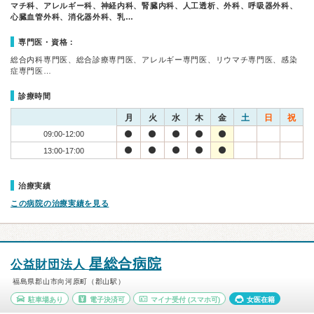
マチ科、アレルギー科、神経内科、腎臓内科、人工透析、外科、呼吸器外科、
心臓血管外科、消化器外科、乳…
専門医・資格：
総合内科専門医、総合診療専門医、アレルギー専門医、リウマチ専門医、感染
症専門医…
診療時間
月
火
水
木
金
土
日
祝
09:00-12:00
13:00-17:00
治療実績
この病院の治療実績を見る
星総合病院
公益財団法人
福島県郡山市向河原町（郡山駅）
駐車場あり
電子決済可
マイナ受付
(スマホ可)
女医在籍