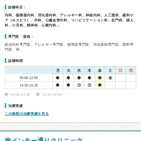
診療科目：
内科、循環器内科、消化器内科、アレルギー科、神経内科、人工透析、緩和ケ
ア（ホスピス）、外科、心臓血管外科、リハビリテーション科、肛門科、婦人
科、小児科、精神科、心療内科…
専門医・資格：
総合内科専門医、アレルギー専門医、循環器専門医、消化器病専門医、透析専
門医、神…
診療時間
月
火
水
木
金
土
日
祝
09:00-12:00
14:30-16:30
09:00-11:30
14:00-18:00
治療実績
この病院の治療実績を見る
南インター通りクリニック