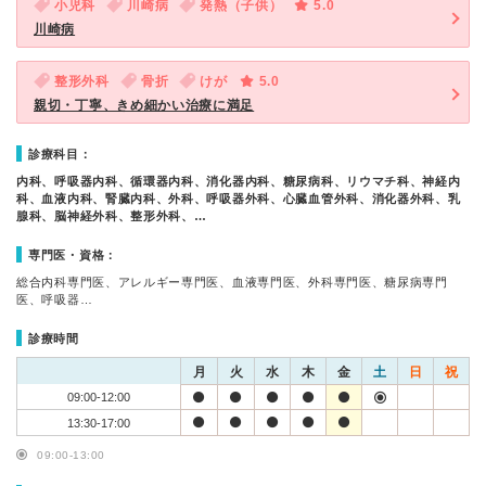
小児科
川崎病
発熱（子供）
5.0
川崎病
整形外科
骨折
けが
5.0
親切・丁寧、きめ細かい治療に満足
診療科目：
内科、呼吸器内科、循環器内科、消化器内科、糖尿病科、リウマチ科、神経内
科、血液内科、腎臓内科、外科、呼吸器外科、心臓血管外科、消化器外科、乳
腺科、脳神経外科、整形外科、…
専門医・資格：
総合内科専門医、アレルギー専門医、血液専門医、外科専門医、糖尿病専門
医、呼吸器…
診療時間
月
火
水
木
金
土
日
祝
09:00-12:00
13:30-17:00
09:00-13:00