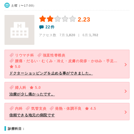
土曜（〜17:00）
2.23
22件
アクセス数 7月:
1,820
| 6月:
1,702
リウマチ科
強直性脊椎炎
腰痛・だるい・むくみ・冷え・皮膚の発疹・かゆみ・手足の関節が痛い・手足が痛い（関節を除く）
5.0
ドクターショッピングを止める事ができました。
婦人科
5.0
治療が少し痛かったです。
内科
気管支炎
発熱・体調不良
4.5
信頼できる地元の病院です
診療科目：