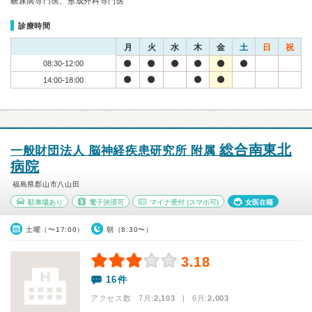
糖尿病専門医、形成外科専門医
診療時間
月
火
水
木
金
土
日
祝
08:30-12:00
14:00-18:00
総合南東北
一般財団法人 脳神経疾患研究所 附属
病院
福島県郡山市八山田
駐車場あり
電子決済可
マイナ受付
(スマホ可)
女医在籍
土曜（〜17:00）
朝（8:30〜）
3.18
16件
アクセス数 7月:
2,103
| 6月:
2,003