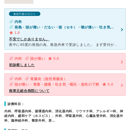
食欲不振の口コミ
内科
発熱・頭が痛い・だるい・咳（セキ）・喉が痛い・吐き気・嘔吐・食欲不振・体調不良
1.0
不安でしかありません。
夜中に40度の発熱の為、救急外来で受診しました。 まず受付が感じが悪いです。必要最低限の会話をして待合室へ。 診察室に呼ばれて行くと、医師にこちらの症状を伝えても1度で聞きとってもらえず、
内科
頭が痛い
5.0
初診察しました
内科
胃腸炎（急性胃腸炎）
頭が痛い・胃痛・腹痛・吐き気・嘔吐・急性の下痢
5.0
南東北総合病院について
診療科目：
内科、呼吸器内科、循環器内科、消化器内科、リウマチ科、アレルギー科、神
経内科、緩和ケア（ホスピス）、外科、呼吸器外科、心臓血管外科、消化器外
科、脳神経外科、整形外科、形…