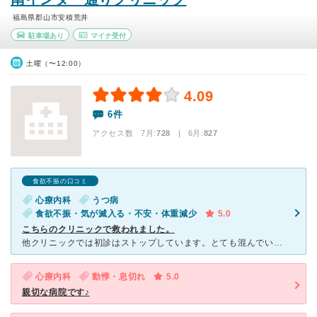
福島県郡山市安積荒井
駐車場あり
マイナ受付
土曜（〜12:00）
4.09
6件
アクセス数 7月:
728
| 6月:
827
食欲不振の口コミ
心療内科
うつ病
食欲不振・気が滅入る・不安・体重減少
5.0
こちらのクリニックで救われました。
他クリニックでは初診はストップしています。とても混んでいて待ちます。とすぐに電話を切られてしまいました。精神状態が安定していない中、話すのはとても辛く、断られる度に心が折れそうになりました。こちらに電
心療内科
動悸・息切れ
5.0
親切な病院です♪