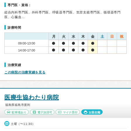
専門医・資格：
総合内科専門医、外科専門医、呼吸器専門医、気管支鏡専門医、循環器専門
医、心臓血…
診療時間
月
火
水
木
金
土
日
祝
09:00-13:00
14:00-17:00
治療実績
この病院の治療実績を見る
医療生協わたり病院
福島県福島市渡利
駐車場あり
電子決済可
マイナ受付
女医在籍
土曜（〜11:30）