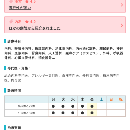
漢方
4.5
専門性が高い
内科
4.0
ほかの病院から紹介されました
診療科目：
内科、呼吸器内科、循環器内科、消化器内科、内分泌代謝科、糖尿病科、神経
内科、血液内科、腎臓内科、人工透析、緩和ケア（ホスピス）、外科、呼吸器
外科、心臓血管外科、消化器外…
専門医・資格：
総合内科専門医、アレルギー専門医、血液専門医、外科専門医、糖尿病専門
医、内分泌…
診療時間
月
火
水
木
金
土
日
祝
09:00-12:00
13:00-16:00
治療実績