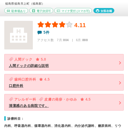
福島県福島市上町（福島駅）
駐車場あり
電子決済可
マイナ受付
(スマホ可)
女医在籍
4.11
5件
アクセス数 7月:
804
| 6月:
888
人間ドック
5.0
人間ドックの詳細な説明
歯科口腔外科
4.5
口腔外科
アレルギー科
皮膚の発疹・かゆみ
4.5
清潔感のある病院です。
診療科目：
内科、呼吸器内科、循環器内科、消化器内科、内分泌代謝科、糖尿病科、リウ