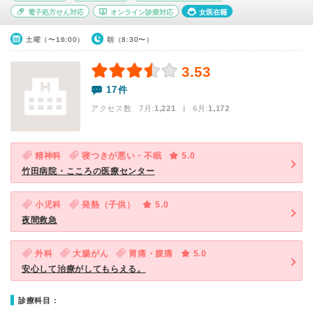
電子処方せん対応
オンライン診療対応
女医在籍
土曜（〜16:00）
朝（8:30〜）
3.53
17件
アクセス数 7月:
1,221
| 6月:
1,172
精神科
寝つきが悪い・不眠
5.0
竹田病院・こころの医療センター
小児科
発熱（子供）
5.0
夜間救急
外科
大腸がん
胃痛・腹痛
5.0
安心して治療がしてもらえる。
診療科目：