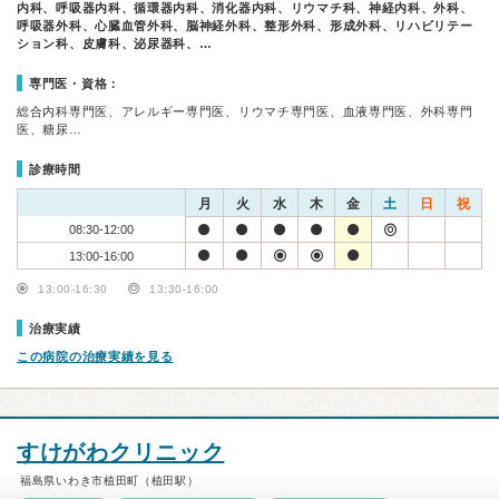
内科、呼吸器内科、循環器内科、消化器内科、リウマチ科、神経内科、外科、
呼吸器外科、心臓血管外科、脳神経外科、整形外科、形成外科、リハビリテー
ション科、皮膚科、泌尿器科、…
専門医・資格：
総合内科専門医、アレルギー専門医、リウマチ専門医、血液専門医、外科専門
医、糖尿…
診療時間
月
火
水
木
金
土
日
祝
08:30-12:00
13:00-16:00
13:00-16:30
13:30-16:00
治療実績
この病院の治療実績を見る
すけがわクリニック
福島県いわき市植田町（植田駅）