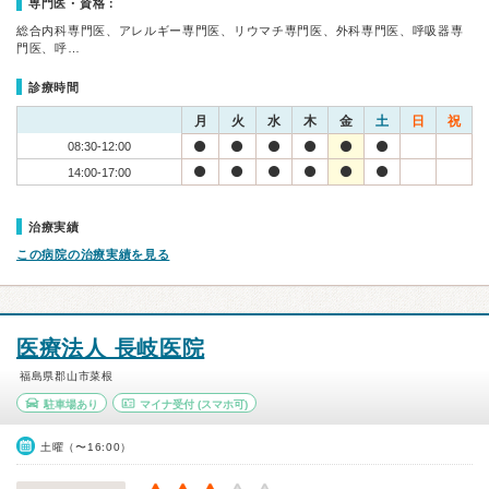
専門医・資格：
総合内科専門医、アレルギー専門医、リウマチ専門医、外科専門医、呼吸器専
門医、呼…
診療時間
月
火
水
木
金
土
日
祝
08:30-12:00
14:00-17:00
治療実績
この病院の治療実績を見る
医療法人 長岐医院
福島県郡山市菜根
駐車場あり
マイナ受付
(スマホ可)
土曜（〜16:00）