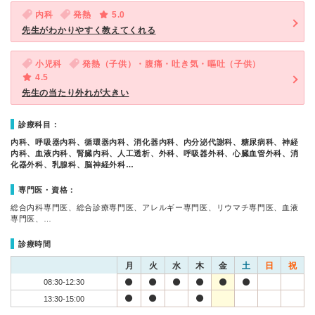
内科
発熱
5.0
先生がわかりやすく教えてくれる
小児科
発熱（子供）・腹痛・吐き気・嘔吐（子供）
4.5
先生の当たり外れが大きい
診療科目：
内科、呼吸器内科、循環器内科、消化器内科、内分泌代謝科、糖尿病科、神経
内科、血液内科、腎臓内科、人工透析、外科、呼吸器外科、心臓血管外科、消
化器外科、乳腺科、脳神経外科…
専門医・資格：
総合内科専門医、総合診療専門医、アレルギー専門医、リウマチ専門医、血液
専門医、…
診療時間
月
火
水
木
金
土
日
祝
08:30-12:30
13:30-15:00