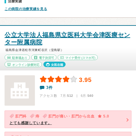
治療実績
この病院の治療実績を見る
公立大学法人福島県立医科大学会津医療セン
ター附属病院
福島県会津若松市河東町谷沢（堂島駅）
駐車場あり
電子決済可
マイナ受付
(スマホ可)
オンライン診療対応
女医在籍
3.95
3件
アクセス数 7月:
512
| 6月:
540
肛門科
痔
肛門が痛い・肛門から出血
5.0
とても感謝しています。