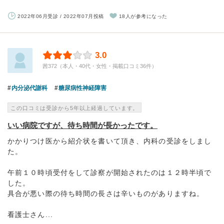
2022年06月受診 / 2022年07月投稿
18人が参考になった
3.0
茜372（本人・40代・女性・掲載口コミ36件）
内分泌代謝科
糖尿病性神経障害
この口コミは受診から5年以上経過しています。
いい病院ですが、待ち時間が長かったです。
かかりつけ医から紹介状を書いて頂き、内科の受診をしまし
た。
午前１０時頃受付をして診察が開始されたのは１２時半頃で
した。
具合が悪い際の待ち時間の長さは辛いものがありますね。
看護士さん...