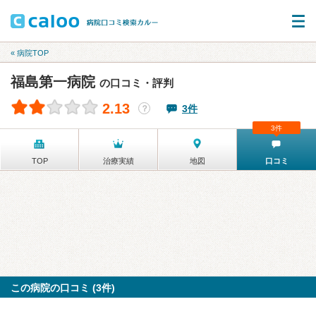
« 病院TOP
福島第一病院
の口コミ・評判
2.13
3件
？
3件
TOP
治療実績
地図
口コミ
この病院の口コミ (3件)