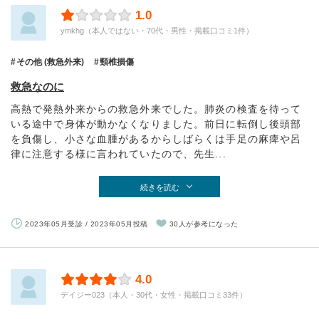
1.0
ymkhg（本人ではない・70代・男性・掲載口コミ1件）
その他 (救急外来)
頸椎損傷
救急なのに
高熱で発熱外来からの救急外来でした。肺炎の検査を待って
いる途中で身体が動かなくなりました。前日に転倒し後頭部
を負傷し、小さな血腫があるからしばらくは手足の麻痺や呂
律に注意する様に言われていたので、先生...
続きを読む
2023年05月受診 / 2023年05月投稿
30人が参考になった
4.0
デイジー023（本人・30代・女性・掲載口コミ33件）