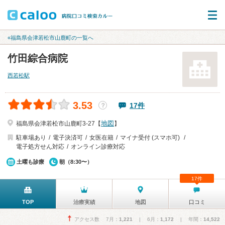
«福島県会津若松市山鹿町の一覧へ
竹田綜合病院
西若松駅
3.53
17件
？
地図
福島県会津若松市山鹿町3-27【
】
駐車場あり
電子決済可
女医在籍
マイナ受付 (スマホ可)
電子処方せん対応
オンライン診療対応
土曜も診療
朝（8:30〜）
17件
TOP
治療実績
地図
口コミ
アクセス数 7月：
1,221
| 6月：
1,172
| 年間：
14,522