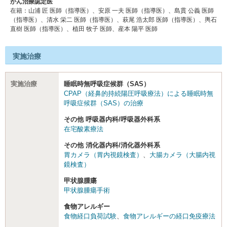
がん治療認定医
在籍：⼭浦 匠 医師（指導医）、安原 ⼀夫 医師（指導医）、島貫 公義 医師
（指導医）、清⽔ 栄⼆ 医師（指導医）、萩尾 浩太郎 医師（指導医）、輿⽯
直樹 医師（指導医）、植⽥ 牧⼦ 医師、産本 陽平 医師
実施治療
実施治療
睡眠時無呼吸症候群（SAS）
CPAP（経鼻的持続陽圧呼吸療法）による睡眠時無
呼吸症候群（SAS）の治療
その他 呼吸器内科/呼吸器外科系
在宅酸素療法
その他 消化器内科/消化器外科系
胃カメラ（胃内視鏡検査）
、
大腸カメラ（大腸内視
鏡検査）
甲状腺腫瘍
甲状腺腫瘍手術
食物アレルギー
食物経口負荷試験
、
食物アレルギーの経口免疫療法