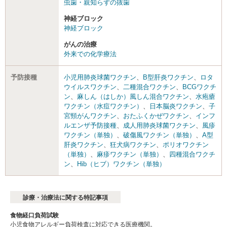
虫歯・親知らずの抜歯
神経ブロック
神経ブロック
がんの治療
外来での化学療法
予防接種
小児用肺炎球菌ワクチン
、
B型肝炎ワクチン
、
ロタ
ウイルスワクチン
、
二種混合ワクチン
、
BCGワクチ
ン
、
麻しん（はしか）風しん混合ワクチン
、
水疱瘡
ワクチン（水痘ワクチン）
、
日本脳炎ワクチン
、
子
宮頸がんワクチン
、
おたふくかぜワクチン
、
インフ
ルエンザ予防接種
、
成人用肺炎球菌ワクチン
、
風疹
ワクチン（単独）
、
破傷風ワクチン（単独）
、
A型
肝炎ワクチン
、
狂犬病ワクチン
、
ポリオワクチン
（単独）
、
麻疹ワクチン（単独）
、
四種混合ワクチ
ン
、
Hib（ヒブ）ワクチン（単独）
診療・治療法に関する特記事項
食物経口負荷試験
小児食物アレルギー負荷検査に対応できる医療機関。