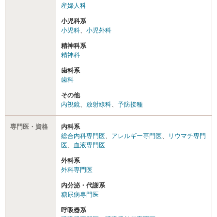
産婦人科
小児科系
小児科
、
小児外科
精神科系
精神科
歯科系
歯科
その他
内視鏡
、
放射線科
、
予防接種
専門医・資格
内科系
総合内科専門医
、
アレルギー専門医
、
リウマチ専門
医
、
血液専門医
外科系
外科専門医
内分泌・代謝系
糖尿病専門医
呼吸器系