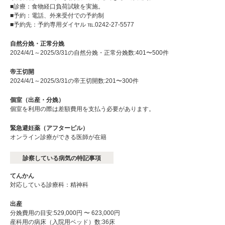
■診療：食物経口負荷試験を実施。
■予約：電話、外来受付での予約制
■予約先：予約専用ダイヤル ℡.0242-27-5577
自然分娩・正常分娩
2024/4/1～2025/3/31の自然分娩・正常分娩数:401〜500件
帝王切開
2024/4/1～2025/3/31の帝王切開数:201〜300件
個室（出産・分娩）
個室を利用の際は差額費用を支払う必要があります。
緊急避妊薬（アフターピル）
オンライン診療ができる医師が在籍
診察している病気の特記事項
てんかん
対応している診療科：精神科
出産
分娩費用の目安:529,000円 〜 623,000円
産科用の病床（入院用ベッド）数:36床