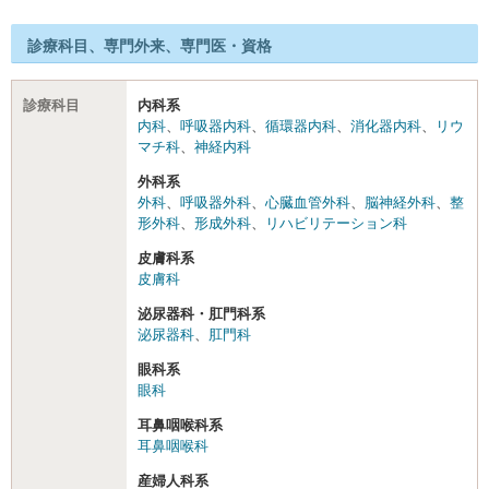
診療科目、専門外来、専門医・資格
診療科目
内科系
内科
、
呼吸器内科
、
循環器内科
、
消化器内科
、
リウ
マチ科
、
神経内科
外科系
外科
、
呼吸器外科
、
心臓血管外科
、
脳神経外科
、
整
形外科
、
形成外科
、
リハビリテーション科
皮膚科系
皮膚科
泌尿器科・肛門科系
泌尿器科
、
肛門科
眼科系
眼科
耳鼻咽喉科系
耳鼻咽喉科
産婦人科系