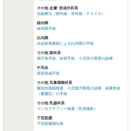
その他 皮膚･形成外科系
光線療法（紫外線・赤外線・ＰＵＶＡ）
緑内障
緑内障手術
白内障
水晶体再建術による白内障の手術
その他 眼科系
硝子体手術
、
斜視手術
、
小児視力障害の診療
中耳炎
鼓室形成手術
その他 耳鼻咽喉科系
喉頭内視鏡検査
、
小児聴力障害の診療
、
副鼻腔炎
（蓄膿症）の手術
その他 乳腺科系
マンモグラフィー検査（乳房撮影）
子宮筋腫
子宮筋腫摘出術