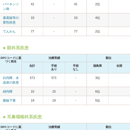
パーキンソ
41
-
41
2位
ン病
基底核等の
10
-
10
4位
変性疾患
てんかん
77
-
77
2位
眼科系疾患
DPCコードに基
治療実績
順位
づく病名
合計
手術
手術
福島県
全国
あり
なし
白内障、水
571
571
-
3位
晶体の疾患
緑内障
15
15
-
6位
眼瞼下垂
19
19
-
5位
耳鼻咽喉科系疾患
DPCコードに基
治療実績
順位