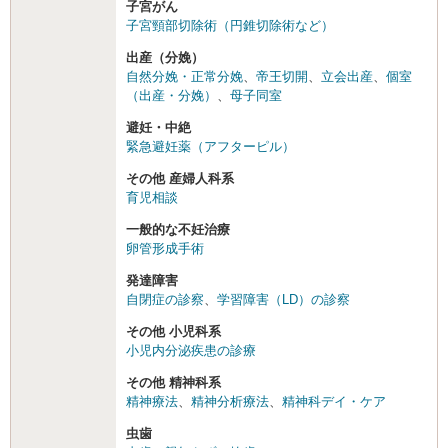
子宮がん
子宮頸部切除術（円錐切除術など）
出産（分娩）
自然分娩・正常分娩
、
帝王切開
、
立会出産
、
個室
（出産・分娩）
、
母子同室
避妊・中絶
緊急避妊薬（アフターピル）
その他 産婦人科系
育児相談
一般的な不妊治療
卵管形成手術
発達障害
自閉症の診察
、
学習障害（LD）の診察
その他 小児科系
小児内分泌疾患の診療
その他 精神科系
精神療法
、
精神分析療法
、
精神科デイ・ケア
虫歯