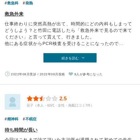
救急科
発熱
救急外来
仕事終わりに突然高熱が出て、時間的にどの内科もしまって
どうしよう？と竹田に電話したら「救急外来で見るので来て
ください」と言って貰えて、行きました。
他にある症状からPCR検査を受けることになったので...
続きを読む
2022年08月受診 / 2022年08月投稿
9人が参考になった
2.5
花子（本人・60代・女性・掲載口コミ7件）
精神科
不眠症
待ち時間が長い
今回はこれまで診て頂いた主治医が退職されて初めての先生