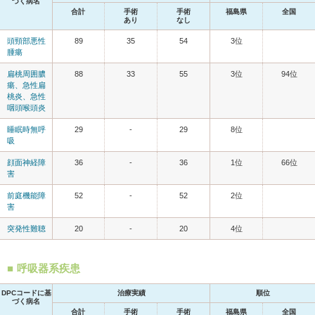
づく病名
合計
手術
手術
福島県
全国
あり
なし
頭頸部悪性
89
35
54
3位
腫瘍
扁桃周囲膿
88
33
55
3位
94位
瘍、急性扁
桃炎、急性
咽頭喉頭炎
睡眠時無呼
29
-
29
8位
吸
顔面神経障
36
-
36
1位
66位
害
前庭機能障
52
-
52
2位
害
突発性難聴
20
-
20
4位
呼吸器系疾患
DPCコードに基
治療実績
順位
づく病名
合計
手術
手術
福島県
全国