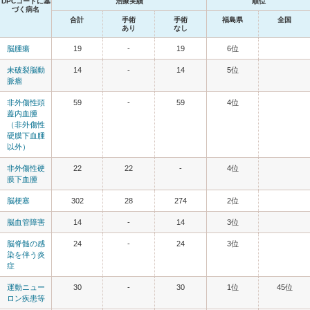
DPCコードに基
治療実績
順位
づく病名
合計
手術
手術
福島県
全国
あり
なし
脳腫瘍
19
-
19
6位
未破裂脳動
14
-
14
5位
脈瘤
非外傷性頭
59
-
59
4位
蓋内血腫
（非外傷性
硬膜下血腫
以外）
非外傷性硬
22
22
-
4位
膜下血腫
脳梗塞
302
28
274
2位
脳血管障害
14
-
14
3位
脳脊髄の感
24
-
24
3位
染を伴う炎
症
運動ニュー
30
-
30
1位
45位
ロン疾患等