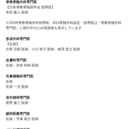
脊椎脊髄外科専門医
【日本脊椎脊髄病学会 指導医】
本田 雅人 医師
※JSSR脊椎脊髄外科指導医、NSJ脊髄外科認定・指導医は『脊椎脊髄外科
専門医』に移行中のため両資格を表示しています
形成外科専門医
【在籍】
今野 宗昭 医師、小川 智子 医師、相澤 貴之 医師
皮膚科専門医
在籍：岸本 和裕 医師
耳鼻咽喉科専門医
在籍
安原 一夫 医師
老年精神専門医
星野 修三 医師
緩和医療専門医
在籍：平塚 裕介 医師