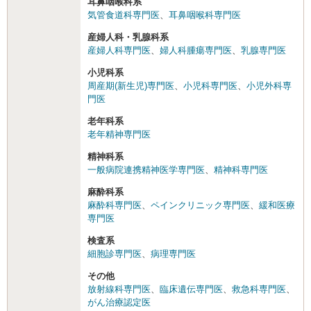
耳鼻咽喉科系
気管食道科専門医
、
耳鼻咽喉科専門医
産婦人科・乳腺科系
産婦人科専門医
、
婦人科腫瘍専門医
、
乳腺専門医
小児科系
周産期(新生児)専門医
、
小児科専門医
、
小児外科専
門医
老年科系
老年精神専門医
精神科系
一般病院連携精神医学専門医
、
精神科専門医
麻酔科系
麻酔科専門医
、
ペインクリニック専門医
、
緩和医療
専門医
検査系
細胞診専門医
、
病理専門医
その他
放射線科専門医
、
臨床遺伝専門医
、
救急科専門医
、
がん治療認定医